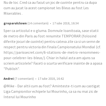
Nu de loc .Cred ca au facut un joc de cuvinte pentru ca dupa
cum au jucat la acest campionat les Bleus au fost Les
Miserables .
groparulclown
(14 comentarii) • 17 iulie 2018, 16:34
Sper ca articolul e o gluma. Domnule Ioanitoaia, sase statii
de metro din Paris au fost renumite TEMPORAR (folosind
diferite jocuri de cuvinte) pentru cateva zile ca si un semn de
respect pentru victoria din finala Campionatului Mondial (cf.
https://parissecret.com/6-stations-de-metro-renommees-
pour-celebrer-les-bleus/). Chiar in halul asta am ajuns sa
scriem articolele? Faceti o scurta verificare inainte de a apasa
"Publish".
Andrei
(7 comentarii) • 17 iulie 2018, 16:42
@Mike - Dar altii cum au fost? Aminteste-ti cum au castigat
Liga Campionilor echipele lui Mourinho, ca sa nu mai zic de
Interul lui Mourinho