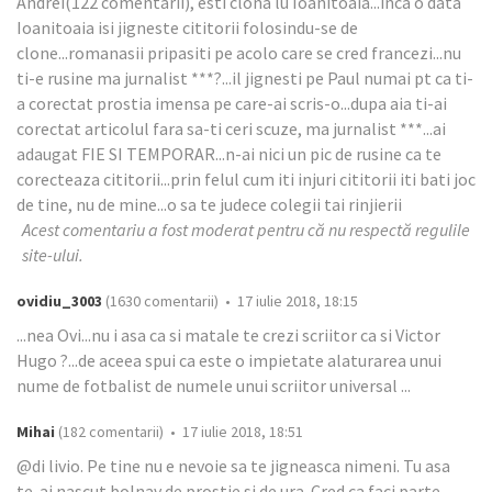
Andrei(122 comentarii), esti clona lu Ioanitoaia...inca o data
Ioanitoaia isi jigneste cititorii folosindu-se de
clone...romanasii pripasiti pe acolo care se cred francezi...nu
ti-e rusine ma jurnalist ***?...il jignesti pe Paul numai pt ca ti-
a corectat prostia imensa pe care-ai scris-o...dupa aia ti-ai
corectat articolul fara sa-ti ceri scuze, ma jurnalist ***...ai
adaugat FIE SI TEMPORAR...n-ai nici un pic de rusine ca te
corecteaza cititorii...prin felul cum iti injuri cititorii iti bati joc
de tine, nu de mine...o sa te judece colegii tai rinjierii
Acest comentariu a fost moderat pentru că nu respectă regulile
site-ului.
ovidiu_3003
(1630 comentarii) • 17 iulie 2018, 18:15
...nea Ovi...nu i asa ca si matale te crezi scriitor ca si Victor
Hugo ?...de aceea spui ca este o impietate alaturarea unui
nume de fotbalist de numele unui scriitor universal ...
Mihai
(182 comentarii) • 17 iulie 2018, 18:51
@di livio. Pe tine nu e nevoie sa te jigneasca nimeni. Tu asa
te-ai nascut bolnav de prostie si de ura. Cred ca faci parte