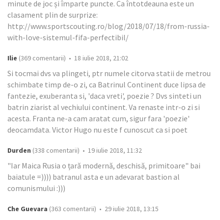
minute de joc și împarte puncte. Ca întotdeauna este un
clasament plin de surprize:
http://www.sportscouting.ro/blog/2018/07/18/from-russia-
with-love-sistemul-fifa-perfectibil/
Ilie
(369 comentarii) • 18 iulie 2018, 21:02
Si tocmai dvs va plingeti, ptr numele citorva statii de metrou
schimbate timp de-o zi, ca Batrinul Continent duce lipsa de
fantezie, exuberanta si, 'daca vreti', poezie ? Dvs sinteti un
batrin ziarist al vechiului continent. Va renaste intr-o zi si
acesta. Franta ne-a cam aratat cum, sigur fara 'poezie'
deocamdata. Victor Hugo nu este f cunoscut ca si poet
Durden
(338 comentarii) • 19 iulie 2018, 11:32
"Iar Maica Rusia o țară modernă, deschisă, primitoare" bai
baiatule =)))) batranul asta e un adevarat bastion al
comunismului :)))
Che Guevara
(363 comentarii) • 29 iulie 2018, 13:15