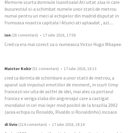
Memorie scurta domnule Ioanitoaia! Ati uitat ziua in care
bucurestiul si-a schimbat numele unor statii de metrou
numai pentru un meci al echipelor din madrid disputat in
frumoasa noastra capitala ! Atunci ati aplaudat , azi.....
ion
(28 comentarii) • 17 iulie 2018, 17:58
Cred ca era mai corect sa o numeasca Victor Hugo Mbapee.
Maistor Kokir
(51 comentarii) • 17 iulie 2018, 18:13
cred ca dorinta de schimbare a unor statii de metrou, a
aparut sub impulsul emotiilor de moment, in scurt timp
francezii vor uita de astfel de idei, mai ales ca portarul
francez e veriga slaba din angrenajul care a castigat
mondialul in cel mai lejer mod posibil de la brazilia 2002
(acea echipa cu Ronaldo, Rivaldo si Ronaldinho) incoace
di livio
(214 comentarii) • 17 iulie 2018, 18:14