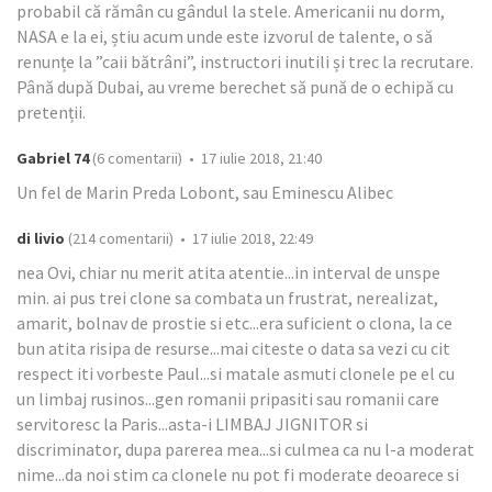
probabil că rămân cu gândul la stele. Americanii nu dorm,
NASA e la ei, știu acum unde este izvorul de talente, o să
renunțe la ”caii bătrâni”, instructori inutili și trec la recrutare.
Până după Dubai, au vreme berechet să pună de o echipă cu
pretenții.
Gabriel 74
(6 comentarii) • 17 iulie 2018, 21:40
Un fel de Marin Preda Lobont, sau Eminescu Alibec
di livio
(214 comentarii) • 17 iulie 2018, 22:49
nea Ovi, chiar nu merit atita atentie...in interval de unspe
min. ai pus trei clone sa combata un frustrat, nerealizat,
amarit, bolnav de prostie si etc...era suficient o clona, la ce
bun atita risipa de resurse...mai citeste o data sa vezi cu cit
respect iti vorbeste Paul...si matale asmuti clonele pe el cu
un limbaj rusinos...gen romanii pripasiti sau romanii care
servitoresc la Paris...asta-i LIMBAJ JIGNITOR si
discriminator, dupa parerea mea...si culmea ca nu l-a moderat
nime...da noi stim ca clonele nu pot fi moderate deoarece si