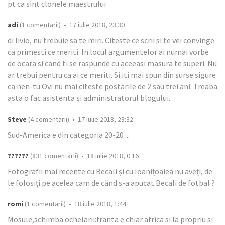
pt ca sint clonele maestrului
adi
(1 comentarii) • 17 iulie 2018, 23:30
di livio, nu trebuie sa te miri. Citeste ce scrii si te vei convinge
ca primesti ce meriti. In locul argumentelor ai numai vorbe
de ocara si cand ti se raspunde cu aceeasi masura te superi. Nu
ar trebui pentru ca ai ce meriti. Si iti mai spun din surse sigure
ca nen-tu Ovi nu mai citeste postarile de 2 sau trei ani. Treaba
asta o fac asistenta si administratorul blogului.
Steve
(4 comentarii) • 17 iulie 2018, 23:32
Sud-America e din categoria 20-20 ...
??????
(831 comentarii) • 18 iulie 2018, 0:16
Fotografii mai recente cu Becali și cu Ioanițoaiea nu aveți, de
le folosiți pe acelea cam de când s-a apucat Becali de fotbal ?
romi
(1 comentarii) • 18 iulie 2018, 1:44
Mosule,schimba ochelarii:franta e chiar africa si la propriu si