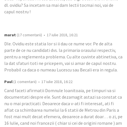
dl. ovidiu? Sa incetam sa mai dam lectii tocmai noi, vai de
capul nostru !
marat
(17 comentarii) • 17 iulie 2018, 16:21
Dle. Ovidiu este statia lor si ii dau ce nume vor. Pe de alta
parte de ce nu candidati dvs. la primaria orasului respectiv,
pentru a reglementa problema. Cu alte cuvinte abtinetiva, ca
la dat sfaturi toti ne pricepem, vai si amar de capul nostru.
Probabil ca daca o numeau Lucescu sau Becali era in regula.
Paul
(1 comentarii) • 17 iulie 2018, 16:22
Cand faceti afirmatii Domnule Ioanitoaia, pe timpuri va si
documentati despre ele. Sunt dezamagit astazi sa constat ca
nu o mai practicati. Deoarece daca v-ati fi interesat, ati fi
aflat ca schimbarea numelui la 6 statii de Metrou din Paris a
fost mai mult decat efemera, deoarece a durat doar… o zi, pe
16 Iulie, cand noi francezii ( chiar si cei de origini romane ) am