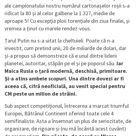
ale campionatului nostru numărul cartonașelor roșii s-a
ridicat la 80 și al celor galbene la 1.327, medie de
aproape 5! Cu excepția ploii torențiale din ziua finalei, și
vremea a ținut cu marele rendez-vous.
Țarul Putin nu s-a uitat la cheltuieli. Poate că n-a
investit, cum pretind unii, 20 de miliarde de dolari, dar
și-a propus să demonstreze că e unul dintre liderii
planetei, autoritar, stăpân pe el și pe poporul său.
Iar
Maica Rusia o țară modernă, deschisă, primitoare.
Și-a atins ambele scopuri. Una dintre dovezi ar fi
aceea că, cifră neoficială, au venit special pentru
CM peste un milion de străini.
Sub aspect competițional, întrecerea a marcat triumful
Europei, Bătrânul Continent oferind toate cele 4
semifinaliste. Asta a însemnat un plus de seriozitate, de
organizare, de rigoare și (nu mă încântă acest cuvânt)