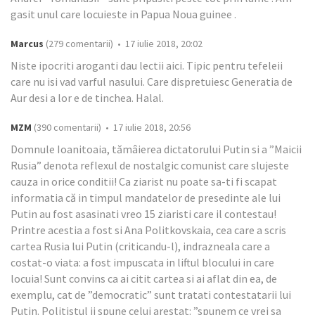
gasit unul care locuieste in Papua Noua guinee .
Marcus
(279 comentarii) • 17 iulie 2018, 20:02
Niste ipocriti aroganti dau lectii aici. Tipic pentru tefeleii
care nu isi vad varful nasului. Care dispretuiesc Generatia de
Aur desi a lor e de tinchea. Halal.
MZM
(390 comentarii) • 17 iulie 2018, 20:56
Domnule Ioanitoaia, tămâierea dictatorului Putin si a ”Maicii
Rusia” denota reflexul de nostalgic comunist care slujeste
cauza in orice conditii! Ca ziarist nu poate sa-ti fi scapat
informatia că in timpul mandatelor de presedinte ale lui
Putin au fost asasinati vreo 15 ziaristi care il contestau!
Printre acestia a fost si Ana Politkovskaia, cea care a scris
cartea Rusia lui Putin (criticandu-l), indrazneala care a
costat-o viata: a fost impuscata in liftul blocului in care
locuia! Sunt convins ca ai citit cartea si ai aflat din ea, de
exemplu, cat de ”democratic” sunt tratati contestatarii lui
Putin. Politistul ii spune celui arestat: ”spunem ce vrei sa