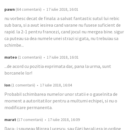
pawn
(64 comentarii) • 17 iulie 2018, 16:01
nu vorbesc decat de finala: a salvat fantastic sutul lui rebic
sub bara, si a avut iesirea cand varane nu fusese suficient de
rapid. la 2-1 pentru francezi, cand jocul nu mergea bine. sigur
ca puteau sa dea numele unei strazi si gata, nu trebuiau sa
schimbe...
mateo
(1 comentarii) • 17 iulie 2018, 16:01
...de acord cu pozitia exprimata dar, pana la urma, sunt
borcanele lor!
Ion
(1 comentarii) • 17 iulie 2018, 16:04
Probabil schimbarea numelor unor statii e o gaselnita de
moment a autoritatilor pentru a multumi echipei, si nu o
modificare permanenta.
marat
(17 comentarii) • 17 iulie 2018, 16:09
Daca- i spuneau Mircea Lucescu, sau Gigi becali era in ordine