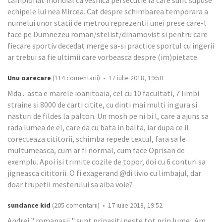
campionat mondial ca vesnica persecutie la care sunt supuse
echipele lui nea Mircea. Cat despre schimbarea temporara a
numelui unor statii de metrou reprezentii unei prese care-l
face pe Dumnezeu roman/stelist/dinamovist si pentru care
fiecare sportiv decedat merge sa-si practice sportul cu ingerii
ar trebui sa fie ultimii care vorbeasca despre (im)pietate.
Unu oarecare
(114 comentarii) • 17 iulie 2018, 19:50
Mda... asta e marele ioanitoaia, cel cu 10 facultati, 7 limbi
straine si 8000 de carti citite, cu dinti mai multi in gura si
nasturi de fildes la palton. Un mosh pe ni bi l, care a ajuns sa
rada lumea de el, care da cu bata in balta, iar dupa ce il
corecteaza cititorii, schimba repede textul, fara sa le
multumeasca, cum ar fi normal, cum face Oprisan de
exemplu. Apoi isi trimite cozile de topor, doi cu 6 conturi sa
jigneasca cititorii. O fi exagerand @di livio cu limbajul, dar
doar trupetii mesterului sa aiba voie?
sundance kid
(205 comentarii) • 17 iulie 2018, 19:52
Andrei " romanasii " sunt pripasiti peste tot prin lume . Am