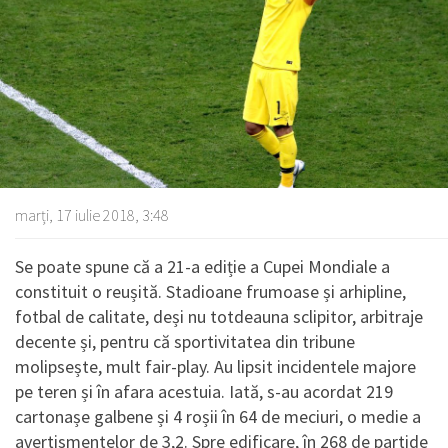
marți, 17 iulie 2018, 3:48
Se poate spune că a 21-a ediție a Cupei Mondiale a
constituit o reușită. Stadioane frumoase și arhipline,
fotbal de calitate, deși nu totdeauna sclipitor, arbitraje
decente și, pentru că sportivitatea din tribune
molipsește, mult fair-play. Au lipsit incidentele majore
pe teren și în afara acestuia. Iată, s-au acordat 219
cartonașe galbene și 4 roșii în 64 de meciuri, o medie a
avertismentelor de 3,2. Spre edificare, în 268 de partide