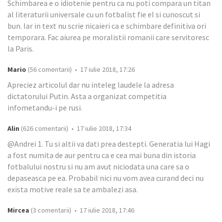
Schimbarea e o idiotenie pentru ca nu poti compara un titan
al literaturii universale cu un fotbalist fie el si cunoscut si
bun. Iar in text nu scrie nicaieri ca e schimbare definitiva ori
temporara. Fac aiurea pe moralistii romanii care servitoresc
la Paris.
Mario
(56 comentarii) • 17 iulie 2018, 17:26
Apreciez articolul dar nu inteleg laudele la adresa
dictatorului Putin. Asta a organizat competitia
infometandu-i pe rusi.
Alin
(626 comentarii) • 17 iulie 2018, 17:34
@Andrei 1. Tu si altii va dati prea destepti. Generatia lui Hagi
a fost numita de aur pentru ca e cea mai buna din istoria
fotbalului nostru si nu am avut niciodata una care sa o
depaseasca pe ea. Probabil nici nu vom avea curand deci nu
exista motive reale sa te ambalezi asa.
Mircea
(3 comentarii) • 17 iulie 2018, 17:46