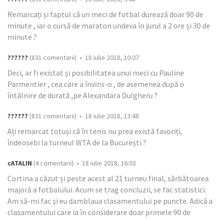
Remarcați și faptul că un meci de fotbal durează doar 90 de
minute , iar o cursă de maraton undeva în jurul a 2 ore și 30 de
minute ?
??????
(831 comentarii) • 18 iulie 2018, 10:07
Deci, ar fi existat și posibilitatea unui meci cu Pauline
Parmentier , cea care a învins-o , de asemenea după o
întâlnire de durată ,pe Alexandara Dulgheru ?
??????
(831 comentarii) • 18 iulie 2018, 13:48
Ați remarcat totuși că în tenis nu prea există favoriți,
îndeosebi la turneul WTA de la București ?
cATALIN
(4 comentarii) • 18 iulie 2018, 16:02
Cortina a căzut și peste acest al 21 turneu final, sărbătoarea
majoră a fotbalului. Acum se trag concluzii, se fac statistici.
Am să-mi fac și eu damblaua clasamentului pe puncte. Adică a
clasamentului care ia în considerare doar primele 90 de