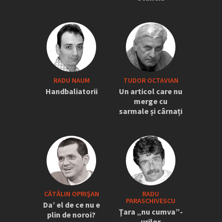
RADU NAUM
TUDOR OCTAVIAN
Handbaliatorii
Un articol care nu
merge cu
sarmale și cârnați
CĂTĂLIN OPRIŞAN
RADU
PARASCHIVESCU
Da’ el de ce nu e
Ţara „nu cumva”-
plin de noroi?
urilor