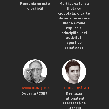
România nu este
Marti se va lansa
o echipă!
Dieta cu
ciocolata, o carte
de nutritie in care
Diana Artene
explica si
principiile unei
activitati
sportive
sanatoase
OVIDIU IOANIŢOAIA
THEODOR JUMĂTATE
Dopaj la FCSB?!
Deziluzia
naționalei îl
afectează pe
Stanciu