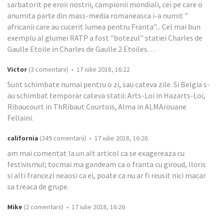
sarbatorit pe eroii nostrii, campionii mondiali, cei pe care o
anumita parte din mass-media romaneasca i-a numit "
africanii care au cucerit lumea pentru Franta"... Cel mai bun
exemplu al glumei RATP a fost "botezul" statiei Charles de
Gaulle Etoile in Charles de Gaulle 2 Etoiles…
Victor
(3 comentarii) • 17 iulie 2018, 16:22
Sunt schimbate numai pentru o zi, sau cateva zile. Si Belgia s-
au schimbat temporar cateva statii: Arts-Loi in Hazarts-Loi,
Ribaucourt in ThRibaut Courtois, Alma in ALMArouane
Fellaini.
california
(349 comentarii) • 17 iulie 2018, 16:26
am mai comentat la un alt articol ca se exagereaza cu
festivismul; tocmai ma gandeam ca o franta cu giroud, lloris
si alti francezi neaosi ca ei, poate ca nu ar fi reusit nici macar
sa treaca de grupe.
Mike
(2 comentarii) • 17 iulie 2018, 16:26