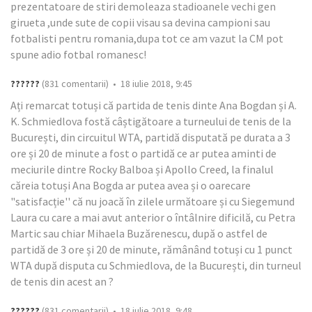
prezentatoare de stiri demoleaza stadioanele vechi gen
girueta ,unde sute de copii visau sa devina campioni sau
fotbalisti pentru romania,dupa tot ce am vazut la CM pot
spune adio fotbal romanesc!
??????
(831 comentarii) • 18 iulie 2018, 9:45
Ați remarcat totuși că partida de tenis dinte Ana Bogdan și A.
K. Schmiedlova fostă câștigătoare a turneului de tenis de la
București, din circuitul WTA, partidă disputată pe durata a 3
ore și 20 de minute a fost o partidă ce ar putea aminti de
meciurile dintre Rocky Balboa și Apollo Creed, la finalul
căreia totuși Ana Bogda ar putea avea și o oarecare
"satisfacție'' că nu joacă în zilele următoare și cu Siegemund
Laura cu care a mai avut anterior o întâlnire dificilă, cu Petra
Martic sau chiar Mihaela Buzărenescu, după o astfel de
partidă de 3 ore și 20 de minute, rămânând totuși cu 1 punct
WTA după disputa cu Schmiedlova, de la București, din turneul
de tenis din acest an ?
??????
(831 comentarii) • 18 iulie 2018, 9:48