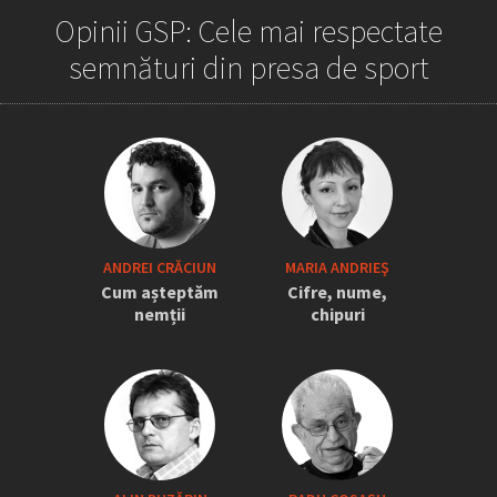
Opinii GSP: Cele mai respectate
semnături din presa de sport
„Iordănescu a tras sforile să revină la
ANDREI CRĂCIUN
MARIA ANDRIEŞ
națională” » Pițurcă face dezvăluiri
Cum așteptăm
Cifre, nume,
tari: „Dacă știam că vine el...” +
nemții
chipuri
Scena din avion: „Era transfigurat”