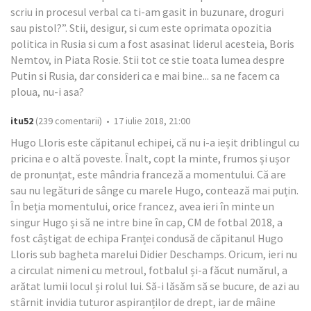
scriu in procesul verbal ca ti-am gasit in buzunare, droguri
sau pistol?”. Stii, desigur, si cum este oprimata opozitia
politica in Rusia si cum a fost asasinat liderul acesteia, Boris
Nemtov, in Piata Rosie. Stii tot ce stie toata lumea despre
Putin si Rusia, dar consideri ca e mai bine... sa ne facem ca
ploua, nu-i asa?
itu52
(239 comentarii) • 17 iulie 2018, 21:00
Hugo Lloris este căpitanul echipei, că nu i-a ieșit driblingul cu
pricina e o altă poveste. Înalt, copt la minte, frumos și ușor
de pronunțat, este mândria franceză a momentului. Că are
sau nu legături de sânge cu marele Hugo, contează mai puțin.
În beția momentului, orice francez, avea ieri în minte un
singur Hugo și să ne intre bine în cap, CM de fotbal 2018, a
fost câștigat de echipa Franței condusă de căpitanul Hugo
Lloris sub bagheta marelui Didier Deschamps. Oricum, ieri nu
a circulat nimeni cu metroul, fotbalul și-a făcut numărul, a
arătat lumii locul și rolul lui. Să-i lăsăm să se bucure, de azi au
stârnit invidia tuturor aspiranților de drept, iar de mâine