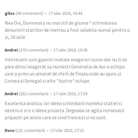
gilos
(96 comentarii) • 17 iulie 2018, 16:44
Nea Ovi, Dumneata nu mai stii de gluma ? schimbarea
denumirii statiilor de metrou a fost valabila numai pentru o
zi, 16 iulie
Andrei
(276 comentarii) • 17 iulie 2018, 16:45
Interesant cum gasesti matale exagerari acolo dar nu ti se
pare deloc exagerat sa numesti Generatia de Aur o echipa
care a prins un amarat de sfert de finala unde au ajuns si
Coreea si Senegal si alte "ilustre" echipe.
Andrei
(262 comentarii) • 17 iulie 2018, 17:18
Excelenta analiza. Iar ideea schimbarii numelui statiei si
oentru o zi e o ideea proasta. Degeaba se agita romanasii
pripasiti pe acolo care se cred francezi si nu sunt.
Ducu
(121 comentarii) • 17 iulie 2018, 17:23