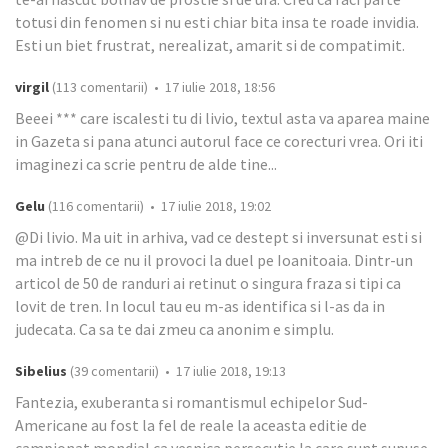
totusi din fenomen si nu esti chiar bita insa te roade invidia.
Esti un biet frustrat, nerealizat, amarit si de compatimit.
virgil
(113 comentarii) • 17 iulie 2018, 18:56
Beeei *** care iscalesti tu di livio, textul asta va aparea maine
in Gazeta si pana atunci autorul face ce corecturi vrea. Ori iti
imaginezi ca scrie pentru de alde tine...
Gelu
(116 comentarii) • 17 iulie 2018, 19:02
@Di livio. Ma uit in arhiva, vad ce destept si inversunat esti si
ma intreb de ce nu il provoci la duel pe Ioanitoaia. Dintr-un
articol de 50 de randuri ai retinut o singura fraza si tipi ca
lovit de tren. In locul tau eu m-as identifica si l-as da in
judecata. Ca sa te dai zmeu ca anonim e simplu.
Sibelius
(39 comentarii) • 17 iulie 2018, 19:13
Fantezia, exuberanta si romantismul echipelor Sud-
Americane au fost la fel de reale la aceasta editie de