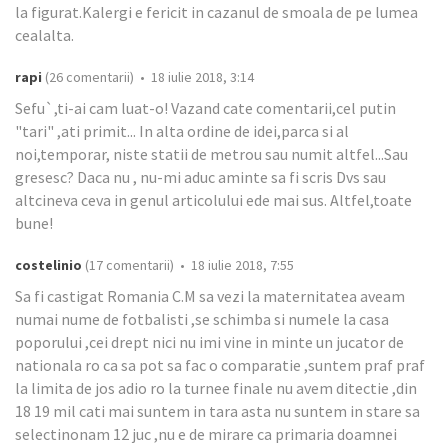
la figurat.Kalergi e fericit in cazanul de smoala de pe lumea
cealalta.
rapi
(26 comentarii) • 18 iulie 2018, 3:14
Sefu`,ti-ai cam luat-o! Vazand cate comentarii,cel putin
"tari" ,ati primit... In alta ordine de idei,parca si al
noi,temporar, niste statii de metrou sau numit altfel...Sau
gresesc? Daca nu , nu-mi aduc aminte sa fi scris Dvs sau
altcineva ceva in genul articolului ede mai sus. Altfel,toate
bune!
costelinio
(17 comentarii) • 18 iulie 2018, 7:55
Sa fi castigat Romania C.M sa vezi la maternitatea aveam
numai nume de fotbalisti ,se schimba si numele la casa
poporului ,cei drept nici nu imi vine in minte un jucator de
nationala ro ca sa pot sa fac o comparatie ,suntem praf praf
la limita de jos adio ro la turnee finale nu avem ditectie ,din
18 19 mil cati mai suntem in tara asta nu suntem in stare sa
selectinonam 12 juc ,nu e de mirare ca primaria doamnei