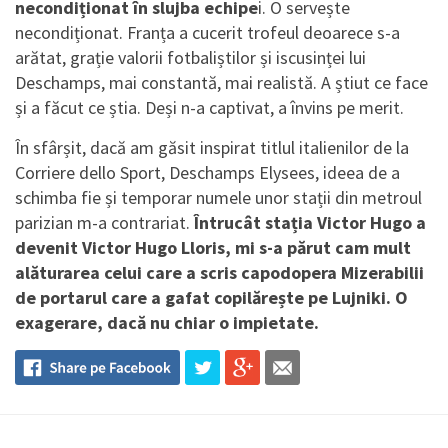
necondiționat în slujba echipe
i. O servește
necondiționat. Franța a cucerit trofeul deoarece s-a
arătat, grație valorii fotbaliștilor și iscusinței lui
Deschamps, mai constantă, mai realistă. A știut ce face
și a făcut ce știa. Deși n-a captivat, a învins pe merit.
În sfârșit, dacă am găsit inspirat titlul italienilor de la
Corriere dello Sport, Deschamps Elysees, ideea de a
schimba fie și temporar numele unor stații din metroul
parizian m-a contrariat.
Întrucât stația Victor Hugo a
devenit Victor Hugo Lloris, mi s-a părut cam mult
alăturarea celui care a scris capodopera Mizerabilii
de portarul care a gafat copilărește pe Lujniki. O
exagerare, dacă nu chiar o impietate.