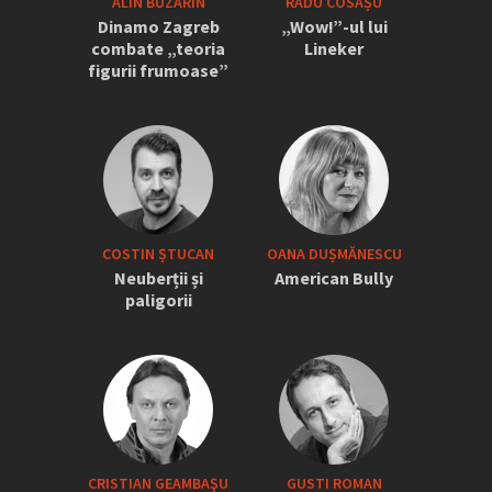
ALIN BUZĂRIN
RADU COSAȘU
Dinamo Zagreb
„Wow!”-ul lui
combate „teoria
Lineker
figurii frumoase”
COSTIN ȘTUCAN
OANA DUȘMĂNESCU
Neuberții și
American Bully
paligorii
CRISTIAN GEAMBAŞU
GUSTI ROMAN