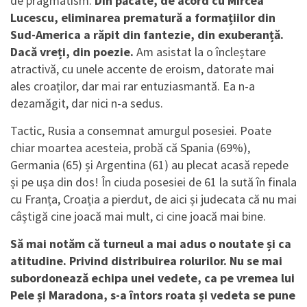
de pragmatism.
Din păcate, de acord cu Mircea
Lucescu, eliminarea prematură a formațiilor din
Sud-America a răpit din fantezie, din exuberanță.
Dacă vreți, din poezie.
Am asistat la o încleștare
atractivă, cu unele accente de eroism, datorate mai
ales croaților, dar mai rar entuziasmantă. Ea n-a
dezamăgit, dar nici n-a sedus.
Tactic, Rusia a consemnat amurgul posesiei. Poate
chiar moartea acesteia, probă că Spania (69%),
Germania (65) și Argentina (61) au plecat acasă repede
și pe ușa din dos! În ciuda posesiei de 61 la sută în finala
cu Franța, Croația a pierdut, de aici și judecata că nu mai
câștigă cine joacă mai mult, ci cine joacă mai bine.
Să mai notăm că turneul a mai adus o noutate și ca
atitudine. Privind distribuirea rolurilor. Nu se mai
subordonează echipa unei vedete, ca pe vremea lui
Pele și Maradona, s-a întors roata și vedeta se pune