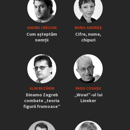
„Iordănescu a tras sforile să revină la
ANDREI CRĂCIUN
MARIA ANDRIEŞ
națională” » Pițurcă face dezvăluiri
Cum așteptăm
Cifre, nume,
tari: „Dacă știam că vine el...” +
nemții
chipuri
Scena din avion: „Era transfigurat”
ALIN BUZĂRIN
RADU COSAȘU
Dinamo Zagreb
„Wow!”-ul lui
combate „teoria
Lineker
figurii frumoase”