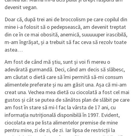
devenit vegan.
Doar că, după trei ani de broccolism pe care copilul din
mine i-a folosit să o pedepsească, am devenit treptat
din ce în ce mai obosită, anemică, suuuuuper irascibilă,
m-am îngrășat, și a trebuit să fac ceva să rezolv toate
astea…
Am fost de când mă știu, sunt și voi fi mereu o
adevărată gurmandă. Deci, când am decis să slăbesc,
am căutat o dietă care să îmi permită să-mi consum
alimentele preferate și nu am găsit una. Așa că mi-am
creat una. Vechea mea dietă cu ciocolată a fost cel mai
gustos și cât se putea de sănătos plan de slăbit pe care
am fost în stare să mi-l fac la vârsta de 17 ani, cu
informația nutrițională disponibilă în 1997. Evident,
ciocolata era pe lista alimentelor premise de mine
pentru mine, zi de zi, de zi. Iar lipsa de restricții la