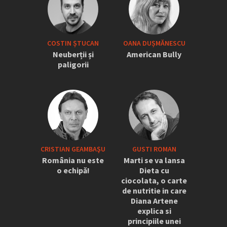
COSTIN ȘTUCAN
OANA DUȘMĂNESCU
Neuberții și
American Bully
paligorii
CRISTIAN GEAMBAŞU
GUSTI ROMAN
România nu este
Marti se va lansa
o echipă!
Dieta cu
ciocolata, o carte
de nutritie in care
Diana Artene
explica si
principiile unei