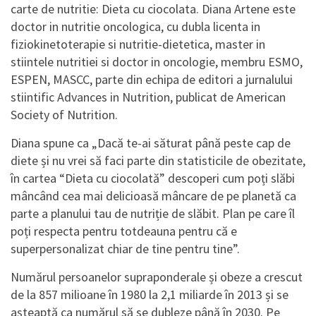
carte de nutritie: Dieta cu ciocolata. Diana Artene este
doctor in nutritie oncologica, cu dubla licenta in
fiziokinetoterapie si nutritie-dietetica, master in
stiintele nutritiei si doctor in oncologie, membru ESMO,
ESPEN, MASCC, parte din echipa de editori a jurnalului
stiintific Advances in Nutrition, publicat de American
Society of Nutrition.
Diana spune ca „Dacă te-ai săturat până peste cap de
diete și nu vrei să faci parte din statisticile de obezitate,
în cartea “Dieta cu ciocolată” descoperi cum poți slăbi
mâncând cea mai delicioasă mâncare de pe planetă ca
parte a planului tau de nutriție de slăbit. Plan pe care îl
poți respecta pentru totdeauna pentru că e
superpersonalizat chiar de tine pentru tine”.
Numărul persoanelor supraponderale și obeze a crescut
de la 857 milioane în 1980 la 2,1 miliarde în 2013 și se
așteaptă ca numărul să se dubleze până în 2030. Pe