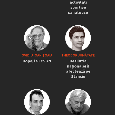
activitati
sportive
sanatoase
OVIDIU IOANIŢOAIA
THEODOR JUMĂTATE
Dopaj la FCSB?!
Deziluzia
naționalei îl
afectează pe
Stanciu