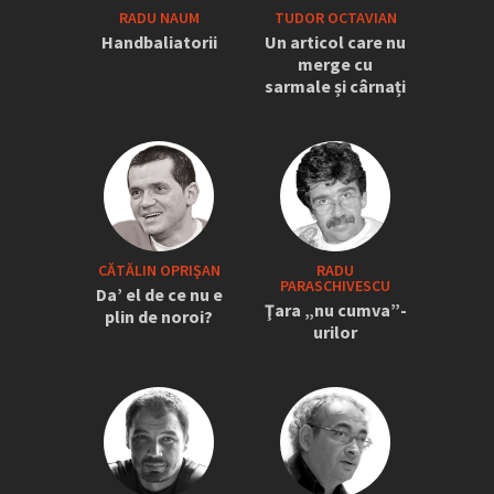
RADU NAUM
TUDOR OCTAVIAN
Handbaliatorii
Un articol care nu
merge cu
sarmale și cârnați
CĂTĂLIN OPRIŞAN
RADU
PARASCHIVESCU
Da’ el de ce nu e
Ţara „nu cumva”-
plin de noroi?
urilor