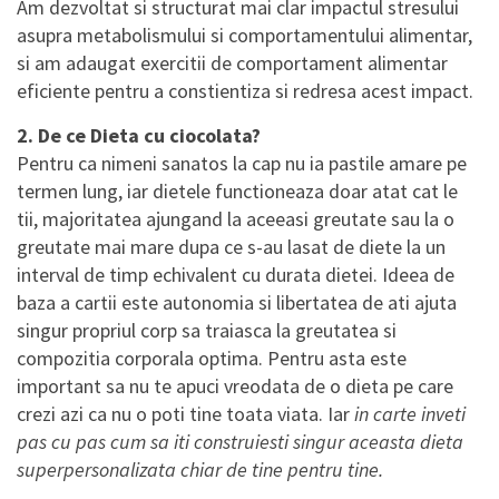
Am dezvoltat si structurat mai clar impactul stresului
asupra metabolismului si comportamentului alimentar,
si am adaugat exercitii de comportament alimentar
eficiente pentru a constientiza si redresa acest impact.
2. De ce Dieta cu ciocolata?
Pentru ca nimeni sanatos la cap nu ia pastile amare pe
termen lung, iar dietele functioneaza doar atat cat le
tii, majoritatea ajungand la aceeasi greutate sau la o
greutate mai mare dupa ce s-au lasat de diete la un
interval de timp echivalent cu durata dietei. Ideea de
baza a cartii este autonomia si libertatea de ati ajuta
singur propriul corp sa traiasca la greutatea si
compozitia corporala optima. Pentru asta este
important sa nu te apuci vreodata de o dieta pe care
crezi azi ca nu o poti tine toata viata. Iar
in carte inveti
pas cu pas cum sa iti construiesti singur aceasta dieta
superpersonalizata chiar de tine pentru tine.