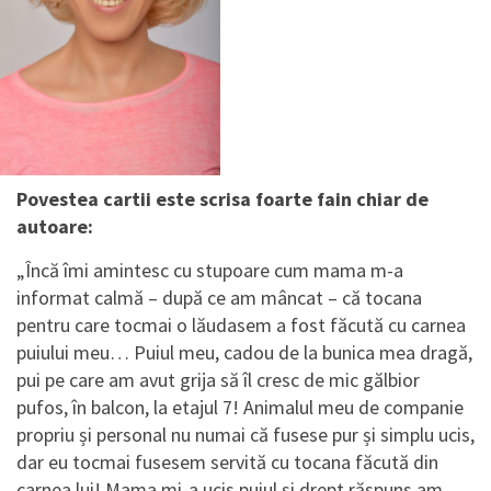
Povestea cartii este scrisa foarte fain chiar de
autoare:
„Încă îmi amintesc cu stupoare cum mama m-a
informat calmă – după ce am mâncat – că tocana
pentru care tocmai o lăudasem a fost făcută cu carnea
puiului meu… Puiul meu, cadou de la bunica mea dragă,
pui pe care am avut grija să îl cresc de mic gălbior
pufos, în balcon, la etajul 7! Animalul meu de companie
propriu și personal nu numai că fusese pur și simplu ucis,
dar eu tocmai fusesem servită cu tocana făcută din
carnea lui! Mama mi-a ucis puiul și drept răspuns am