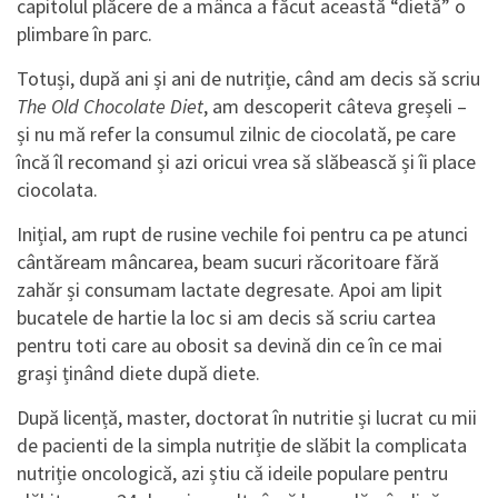
capitolul plăcere de a mânca a făcut această “dietă” o
plimbare în parc.
Totuși, după ani și ani de nutriție, când am decis să scriu
The Old Chocolate Diet
, am descoperit câteva greșeli –
și nu mă refer la consumul zilnic de ciocolată, pe care
încă îl recomand și azi oricui vrea să slăbească și îi place
ciocolata.
Inițial, am rupt de rusine vechile foi pentru ca pe atunci
cântăream mâncarea, beam sucuri răcoritoare fără
zahăr și consumam lactate degresate. Apoi am lipit
bucatele de hartie la loc si am decis să scriu cartea
pentru toti care au obosit sa devină din ce în ce mai
grași ținând diete după diete.
După licență, master, doctorat în nutritie și lucrat cu mii
de pacienti de la simpla nutriție de slăbit la complicata
nutriție oncologică, azi știu că ideile populare pentru