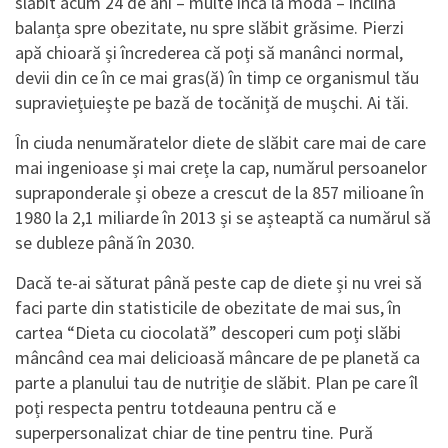
slăbit acum 24 de ani – multe încă la modă – înclină
balanța spre obezitate, nu spre slăbit grăsime. Pierzi
apă chioară și încrederea că poți să manânci normal,
devii din ce în ce mai gras(ă) în timp ce organismul tău
supraviețuiește pe bază de tocăniță de mușchi. Ai tăi.
În ciuda nenumăratelor diete de slăbit care mai de care
mai ingenioase și mai crețe la cap, numărul persoanelor
supraponderale și obeze a crescut de la 857 milioane în
1980 la 2,1 miliarde în 2013 și se așteaptă ca numărul să
se dubleze până în 2030.
Dacă te-ai săturat până peste cap de diete și nu vrei să
faci parte din statisticile de obezitate de mai sus, în
cartea “Dieta cu ciocolată” descoperi cum poți slăbi
mâncând cea mai delicioasă mâncare de pe planetă ca
parte a planului tau de nutriție de slăbit. Plan pe care îl
poți respecta pentru totdeauna pentru că e
superpersonalizat chiar de tine pentru tine. Pură