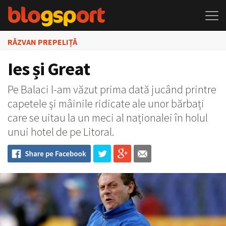
RĂZVAN PREPELIȚĂ
Ies și Great
Pe Balaci l-am văzut prima dată jucând printre
capetele și mâinile ridicate ale unor bărbați
care se uitau la un meci al naționalei în holul
unui hotel de pe Litoral.