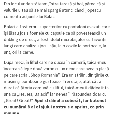
Din locul unde stăteam, între terasă și hol, părea că și
valurile uitau să se mai spargă atunci când Țopescu
comenta acțiunile lui Balaci.
Balaci a fost eroul suporterilor cu pantaloni evazați care
își lăsau jos sifoanele cu capsule ca să povestească un
dribling de efect, a fost idolul microbiștilor cu favoriții
lungi care analizau jocul său, la o cozile la portocale, la
unt, ori la carne.
După meci, în liftul care ne ducea în cameră, taică-meu
încerca să lege două vorbe cu un nene care avea o plasă
pe care scria „Shop Romania”. Era un străin, din țările cu
mașini și bomboane gustoase. Trei etaje, atât cât a
durat călătoria comună cu liftul, taică-meu îi dădea într-
una cu „Ies, Ies, Balaci!” iar nenea îi răspundea doar cu
„Great! Great!”.
Apoi străinul a coborât, iar butonul
cu numărul 8 al etajului nostru s-a aprins, ca prin
minune.