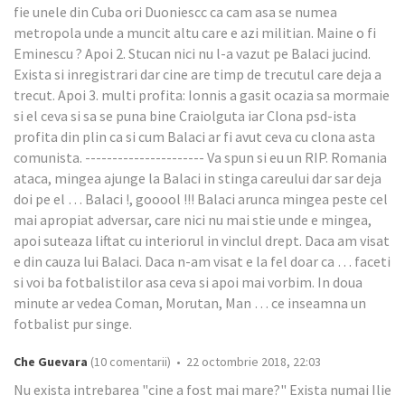
fie unele din Cuba ori Duoniescc ca cam asa se numea
metropola unde a muncit altu care e azi militian. Maine o fi
Eminescu ? Apoi 2. Stucan nici nu l-a vazut pe Balaci jucind.
Exista si inregistrari dar cine are timp de trecutul care deja a
trecut. Apoi 3. multi profita: Ionnis a gasit ocazia sa mormaie
si el ceva si sa se puna bine Craiolguta iar Clona psd-ista
profita din plin ca si cum Balaci ar fi avut ceva cu clona asta
comunista. ---------------------- Va spun si eu un RIP. Romania
ataca, mingea ajunge la Balaci in stinga careului dar sar deja
doi pe el … Balaci !, gooool !!! Balaci arunca mingea peste cel
mai apropiat adversar, care nici nu mai stie unde e mingea,
apoi suteaza liftat cu interiorul in vinclul drept. Daca am visat
e din cauza lui Balaci. Daca n-am visat e la fel doar ca … faceti
si voi ba fotbalistilor asa ceva si apoi mai vorbim. In doua
minute ar vedea Coman, Morutan, Man … ce inseamna un
fotbalist pur singe.
Che Guevara
(10 comentarii) • 22 octombrie 2018, 22:03
Nu exista intrebarea "cine a fost mai mare?" Exista numai Ilie