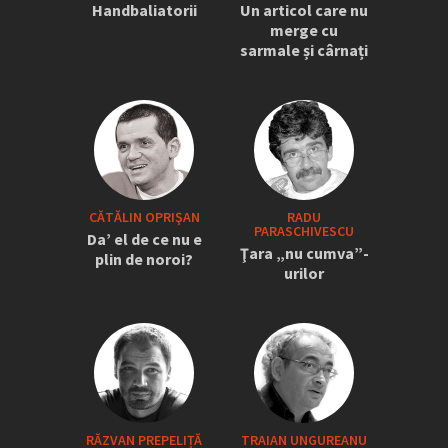
Handbaliatorii
Un articol care nu
merge cu
sarmale și cârnați
CĂTĂLIN OPRIŞAN
RADU
PARASCHIVESCU
Da’ el de ce nu e
Ţara „nu cumva”-
plin de noroi?
urilor
RĂZVAN PREPELIȚĂ
TRAIAN UNGUREANU