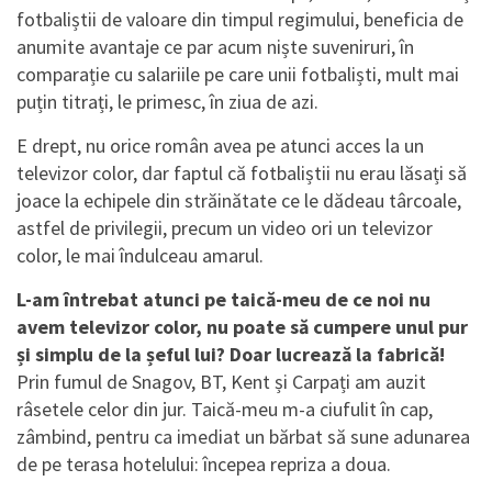
fotbaliștii de valoare din timpul regimului, beneficia de
anumite avantaje ce par acum niște suveniruri, în
comparație cu salariile pe care unii fotbaliști, mult mai
puțin titrați, le primesc, în ziua de azi.
E drept, nu orice român avea pe atunci acces la un
televizor color, dar faptul că fotbaliștii nu erau lăsați să
joace la echipele din străinătate ce le dădeau târcoale,
astfel de privilegii, precum un video ori un televizor
color, le mai îndulceau amarul.
L-am întrebat atunci pe taică-meu de ce noi nu
avem televizor color, nu poate să cumpere unul pur
și simplu de la șeful lui? Doar lucrează la fabrică!
Prin fumul de Snagov, BT, Kent și Carpați am auzit
râsetele celor din jur. Taică-meu m-a ciufulit în cap,
zâmbind, pentru ca imediat un bărbat să sune adunarea
de pe terasa hotelului: începea repriza a doua.