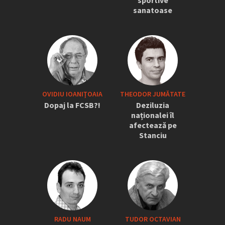
sportive
sanatoase
OVIDIU IOANIŢOAIA
THEODOR JUMĂTATE
Dopaj la FCSB?!
Deziluzia
naționalei îl
afectează pe
Stanciu
RADU NAUM
TUDOR OCTAVIAN