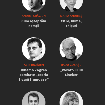
„Iordănescu a tras sforile să revină la
ANDREI CRĂCIUN
MARIA ANDRIEŞ
națională” » Pițurcă face dezvăluiri
Cum așteptăm
Cifre, nume,
tari: „Dacă știam că vine el...” +
nemții
chipuri
Scena din avion: „Era transfigurat”
ALIN BUZĂRIN
RADU COSAȘU
Dinamo Zagreb
„Wow!”-ul lui
combate „teoria
Lineker
figurii frumoase”