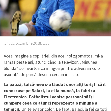
luni, 22 octombrie 2018, 1:53
Acea imagine a copilăriei, din acel hol zgomotos, mi-a
rămas peste ani, atunci când la televizor, „Minunea
blondă” se învârtea cu mingea printre adversari cu o
ușurință, de parcă desena cercuri în nisip.
La pauză, taică-meu s-a lăudat unor alți turiști că îl
cunoscuse pe Balaci, la el la muncă, la fabrica
Electronica. Fotbalistul venise personal să își
cumpere ceea ce atunci reprezenta o minune a
tehnicii.
Un televizor color. De fapt, Balaci, la fel ca toți