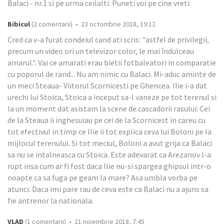
Balaci - nr.1 si pe urma ceilalti. Puneti voi pe cine vreti.
Bibicul
(2 comentarii) • 23 octombrie 2018, 19:12
Cred ca v-a furat condeiul cand ati scris: "astfel de privilegii,
precum un video ori un televizor color, le mai îndulceau
amarul.". Vai ce amarati erau bietii fotbaleatori in comparatie
cu poporul de rand... Nu am nimic cu Balaci. Mi-aduc aminte de
un meci Steaua- Viitorul Scornicesti pe Ghencea. Ilie i-a dat
urechi lui Stoica, Stoica a inceput sa-l vaneze pe tot terenul si
la un moment dat asistam la scene de cascadorii rasului: Cei
de la Steaua ii inghesuiau pe cei de la Scornicest in careu cu
tot efectivul in timp ce Ilie ii tot explica ceva lui Boloni pe la
mijlocul terenului. Si tot meciul, Boloni a avut grija ca Balaci
sa nu se intalneasca cu Stoica. Este adevarat ca Arezanov l-a
rupt insa cum ar fi fost daca Ilie nu-si spargea ghipsul intr-o
noapte ca sa fuga pe geam la mare? Asa umbla vorba pe
atunci. Daca imi pare rau de ceva este ca Balaci nu a ajuns sa
fie antrenor la nationala.
VLAD
(1 comentarii) • 21 noiembrie 2018, 7:45