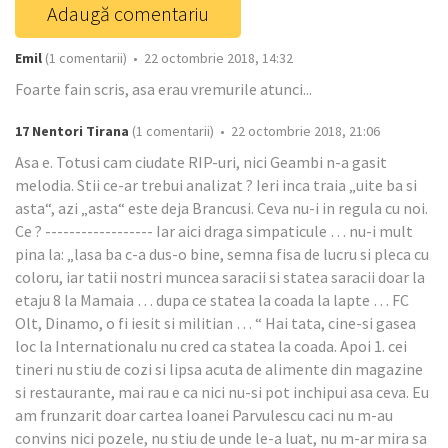
Adaugă comentariu
Emil
(1 comentarii) • 22 octombrie 2018, 14:32
Foarte fain scris, asa erau vremurile atunci...
17 Nentori Tirana
(1 comentarii) • 22 octombrie 2018, 21:06
Asa e. Totusi cam ciudate RIP-uri, nici Geambi n-a gasit
melodia. Stii ce-ar trebui analizat ? Ieri inca traia „uite ba si
asta“, azi „asta“ este deja Brancusi. Ceva nu-i in regula cu noi.
Ce ? ------------------ Iar aici draga simpaticule … nu-i mult
pina la: „lasa ba c-a dus-o bine, semna fisa de lucru si pleca cu
coloru, iar tatii nostri muncea saracii si statea saracii doar la
etaju 8 la Mamaia … dupa ce statea la coada la lapte … FC
Olt, Dinamo, o fi iesit si militian … “ Hai tata, cine-si gasea
loc la Internationalu nu cred ca statea la coada. Apoi 1. cei
tineri nu stiu de cozi si lipsa acuta de alimente din magazine
si restaurante, mai rau e ca nici nu-si pot inchipui asa ceva. Eu
am frunzarit doar cartea Ioanei Parvulescu caci nu m-au
convins nici pozele, nu stiu de unde le-a luat, nu m-ar mira sa