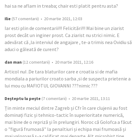
hai sa ne aflam in treaba; chair esti platit pentru asta?
Ilie
(57 comentarii) • 20 martie 2021, 12:03
Iar esti plin de comentarii!!! Felicitări!!! Mai bine un ziarist
prost decât un inginer prost. Ca ziarist nu strici nimic. E
adevărat că ,la interviul de angajare , te-a trimis nea Ovidiu să
aduci o găleată de curent?
dan man
(12 comentarii) • 20 martie 2021, 12:16
Articol nul .De tara blaturilor care e croatia si de mafia
mondiala a pariurilor croato sarba ,si de suspecta prietenie a
lui mou cu MAFIOTUL GIOVANNI ???nimic ???
Deșteptu lu pește
(7 comentarii) • 20 martie 2021, 13:11
Țin minte meciul dintre Zagreb și Cfr în care clujenii au fost
dominați fizic și tehnico-tactic în superioritate numerică,
mai bine de o repriză și în prelungiri. Noroc că Golofca a făcut
o "figură frumoasă" la penaltiuri și echipa mai frumoasă și
mai valoroasă s-a calificat mai departe. Alt microbist ține