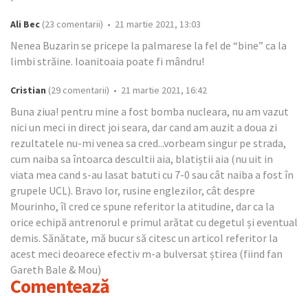
Ali Bec
(23 comentarii) • 21 martie 2021, 13:03
Nenea Buzarin se pricepe la palmarese la fel de “bine” ca la
limbi străine. Ioanitoaia poate fi mândru!
Cristian
(29 comentarii) • 21 martie 2021, 16:42
Buna ziua! pentru mine a fost bomba nucleara, nu am vazut
nici un meci in direct joi seara, dar cand am auzit a doua zi
rezultatele nu-mi venea sa cred...vorbeam singur pe strada,
cum naiba sa întoarca descultii aia, blatiștii aia (nu uit in
viata mea cand s-au lasat batuti cu 7-0 sau cât naiba a fost în
grupele UCL). Bravo lor, rusine englezilor, cât despre
Mourinho, îl cred ce spune referitor la atitudine, dar ca la
orice echipă antrenorul e primul arătat cu degetul și eventual
demis. Sănătate, mă bucur să citesc un articol referitor la
acest meci deoarece efectiv m-a bulversat știrea (fiind fan
Gareth Bale & Mou)
Comentează