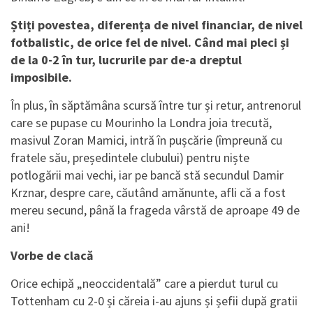
Știți povestea, diferența de nivel financiar, de nivel
fotbalistic, de orice fel de nivel. Când mai pleci și
de la 0-2 în tur, lucrurile par de-a dreptul
imposibile.
În plus, în săptămâna scursă între tur și retur, antrenorul
care se pupase cu Mourinho la Londra joia trecută,
masivul Zoran Mamici, intră în pușcărie (împreună cu
fratele său, președintele clubului) pentru niște
potlogării mai vechi, iar pe bancă stă secundul Damir
Krznar, despre care, căutând amănunte, afli că a fost
mereu secund, până la frageda vârstă de aproape 49 de
ani!
Vorbe de clacă
Orice echipă „neoccidentală” care a pierdut turul cu
Tottenham cu 2-0 și căreia i-au ajuns și șefii după gratii