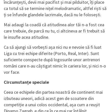
încărunțești, devii mai pacifist și mai pilduitor, îți place
ca totul să se termine nițel melodramatic, altfel riști să
ți se înfunde glandele lacrimale, dacă nu le folosești.
Mai adaugi la coadă că atitudinea alor tăi n-a fost cea
care trebuie, de parcă nu tu, ci altcineva ar fi trebuit să
le insufle acea atitudine.
Ca să ajungi să vorbești așa nici nu e nevoie să fi luat
Liga cu trei echipe diferite (Porto, Real, Inter). Sunt
suficiente conspecte după logosurile unor antrenori
români care n-au câștigat nimic în cariera lor, și nici n-o
vor face.
Circumstanțe speciale
Ceea ce echipele din partea noastră de continent mai
izbuteau uneori, adică acest gen de scoatere din
competiție a unui colos occidental, așa cum a reușit
Dinamo Zagreb, e din ce în ce mai rar întâlnit.