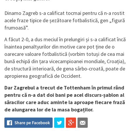
Dinamo Zagreb s-a calificat tocmai pentru că n-a rostit
acele fraze tipice de șezătoare fotbalistică, gen „figură
frumoasă”.
A făcut 2-0, a dus meciul în prelungiri și s-a calificat încă
înaintea penaltyurilor din motive care pot ține de o
oarecare valoare fotbalistică (vorbim totuși de cea mai
bună echipă din țara vicecampioanei mondiale, Croația),
de structură interioară, de gena sârbo-croată, poate de
apropierea geografică de Occident.
Dar Zagrebul a trecut de Tottenham în primul rând
pentru că n-a dat doi bani pe acel discurs-șablon al
săracilor care aduc aminte la aproape fiecare frază
de alungarea lor de la masa bogaților.