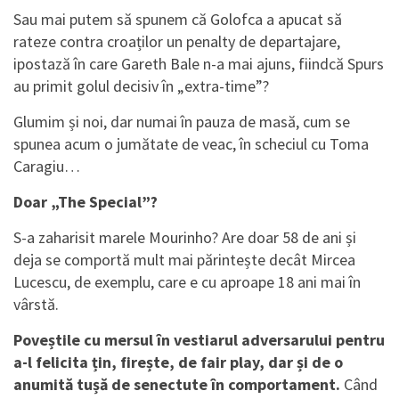
Sau mai putem să spunem că Golofca a apucat să
rateze contra croaților un penalty de departajare,
ipostază în care Gareth Bale n-a mai ajuns, fiindcă Spurs
au primit golul decisiv în „extra-time”?
Glumim și noi, dar numai în pauza de masă, cum se
spunea acum o jumătate de veac, în scheciul cu Toma
Caragiu…
Doar „The Special”?
S-a zaharisit marele Mourinho? Are doar 58 de ani și
deja se comportă mult mai părintește decât Mircea
Lucescu, de exemplu, care e cu aproape 18 ani mai în
vârstă.
Poveștile cu mersul în vestiarul adversarului pentru
a-l felicita țin, firește, de fair play, dar și de o
anumită tușă de senectute în comportament.
Când