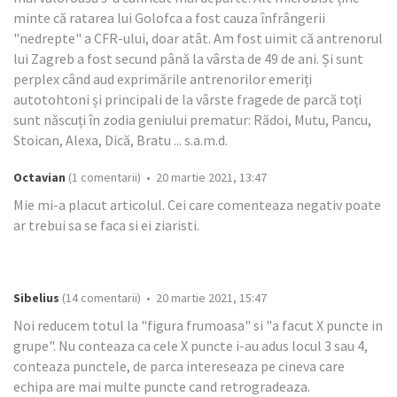
minte că ratarea lui Golofca a fost cauza înfrângerii
"nedrepte" a CFR-ului, doar atât. Am fost uimit că antrenorul
lui Zagreb a fost secund până la vârsta de 49 de ani. Și sunt
perplex când aud exprimările antrenorilor emeriți
autotohtoni și principali de la vârste fragede de parcă toți
sunt născuți în zodia geniului prematur: Rădoi, Mutu, Pancu,
Stoican, Alexa, Dică, Bratu ... s.a.m.d.
Octavian
(1 comentarii) • 20 martie 2021, 13:47
Mie mi-a placut articolul. Cei care comenteaza negativ poate
ar trebui sa se faca si ei ziaristi.
Sibelius
(14 comentarii) • 20 martie 2021, 15:47
Noi reducem totul la "figura frumoasa" si "a facut X puncte in
grupe". Nu conteaza ca cele X puncte i-au adus locul 3 sau 4,
conteaza punctele, de parca intereseaza pe cineva care
echipa are mai multe puncte cand retrogradeaza.