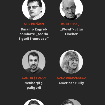
ALIN BUZĂRIN
RADU COSAȘU
Dinamo Zagreb
„Wow!”-ul lui
combate „teoria
Lineker
figurii frumoase”
COSTIN ȘTUCAN
OANA DUȘMĂNESCU
Neuberții și
American Bully
paligorii