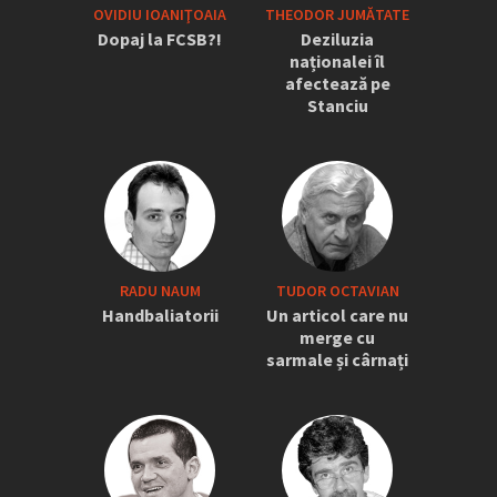
OVIDIU IOANIŢOAIA
THEODOR JUMĂTATE
Dopaj la FCSB?!
Deziluzia
naționalei îl
afectează pe
Stanciu
RADU NAUM
TUDOR OCTAVIAN
Handbaliatorii
Un articol care nu
merge cu
sarmale și cârnați