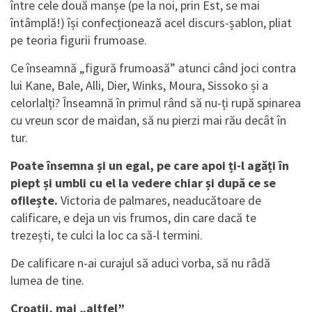
între cele două manșe (pe la noi, prin Est, se mai
întâmplă!) își confecționează acel discurs-șablon, pliat
pe teoria figurii frumoase.
Ce înseamnă „figură frumoasă” atunci când joci contra
lui Kane, Bale, Alli, Dier, Winks, Moura, Sissoko și a
celorlalți? Înseamnă în primul rând să nu-ți rupă spinarea
cu vreun scor de maidan, să nu pierzi mai rău decât în
tur.
Poate însemna și un egal, pe care apoi ți-l agăți în
piept și umbli cu el la vedere chiar și după ce se
ofilește.
Victoria de palmares, neaducătoare de
calificare, e deja un vis frumos, din care dacă te
trezești, te culci la loc ca să-l termini.
De calificare n-ai curajul să aduci vorba, să nu râdă
lumea de tine.
Croații, mai „altfel”