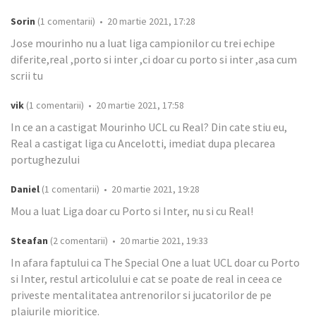
Sorin
(1 comentarii) • 20 martie 2021, 17:28
Jose mourinho nu a luat liga campionilor cu trei echipe
diferite,real ,porto si inter ,ci doar cu porto si inter ,asa cum
scrii tu
vik
(1 comentarii) • 20 martie 2021, 17:58
In ce an a castigat Mourinho UCL cu Real? Din cate stiu eu,
Real a castigat liga cu Ancelotti, imediat dupa plecarea
portughezului
Daniel
(1 comentarii) • 20 martie 2021, 19:28
Mou a luat Liga doar cu Porto si Inter, nu si cu Real!
Steafan
(2 comentarii) • 20 martie 2021, 19:33
In afara faptului ca The Special One a luat UCL doar cu Porto
si Inter, restul articolului e cat se poate de real in ceea ce
priveste mentalitatea antrenorilor si jucatorilor de pe
plaiurile mioritice.