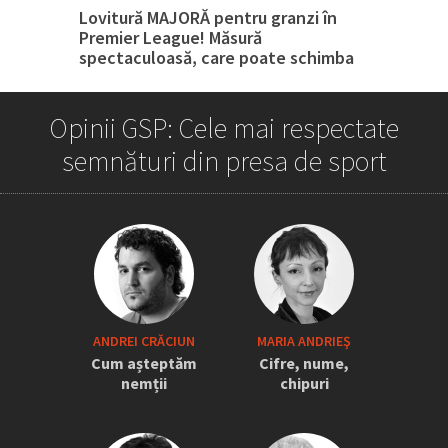
Lovitură MAJORĂ pentru granzi în
Premier League! Măsură
spectaculoasă, care poate schimba
tot
Opinii GSP: Cele mai respectate
semnături din presa de sport
„Iordănescu a tras sforile să revină la
ANDREI CRĂCIUN
MARIA ANDRIEŞ
națională” » Pițurcă face dezvăluiri
Cum așteptăm
Cifre, nume,
tari: „Dacă știam că vine el...” +
nemții
chipuri
Scena din avion: „Era transfigurat”