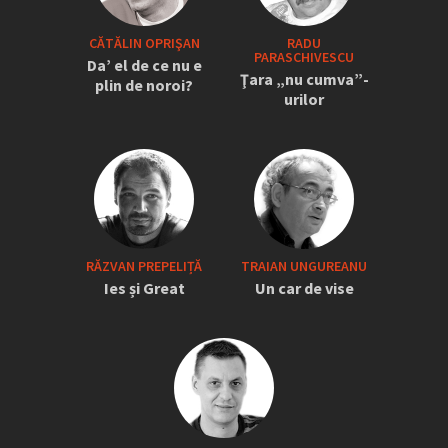
CĂTĂLIN OPRIŞAN
RADU
PARASCHIVESCU
Da’ el de ce nu e
Ţara „nu cumva”-
plin de noroi?
urilor
RĂZVAN PREPELIȚĂ
TRAIAN UNGUREANU
Ies și Great
Un car de vise