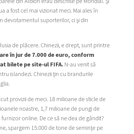
oarele din Albion erau deschise pe Mondial. Şi
ua a fost cel mai vizionat meci. Mai ales în
in devotamentul suporterilor, ci şi din
usia de plăcere. Chinezii, e drept, sunt printre
care în jur de 7.000 de euro, conform
at bilete pe site-ul FIFA.
N-au venit să
tru islandezi. Chinezii ţin cu brandurile
glia.
cut provizii de meci. 18 milioane de sticle de
adioanele noastre, 1,7 milioane de pungi de
furnizor online. De ce să ne dea de gândit?
lume, spargem 15.000 de tone de seminţe pe