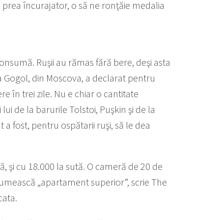
prea încurajator, o să ne ronţăie medalia
onsumă. Ruşii au rămas fără bere, deşi asta
a Gogol, din Moscova, a declarat pentru
re în trei zile. Nu e chiar o cantitate
i de la barurile Tolstoi, Puşkin şi de la
 a fost, pentru ospătarii ruşi, să le dea
ă, şi cu 18.000 la sută. O cameră de 20 de
 numească „apartament superior”, scrie The
cata.