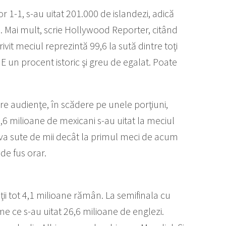
r 1-1, s-au uitat 201.000 de islandezi, adică
ri. Mai mult, scrie Hollywood Reporter, citând
ivit meciul reprezintă 99,6 la sută dintre toţi
 E un procent istoric şi greu de egalat. Poate
e audienţe, în scădere pe unele porţiuni,
8,6 milioane de mexicani s-au uitat la meciul
teva sute de mii decât la primul meci de acum
de fus orar.
ţii tot 4,1 milioane rămân. La semifinala cu
eme ce s-au uitat 26,6 milioane de englezi.