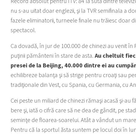
Record absolut pentru ITV: 84 la sută dintre televiz
nu s-au uitat doar englezii, şi la TVR semifinala a do
fazele eliminatorii, turneele finale nu trăiesc doar d
spectacol.
Ca dovadă, în jur de 100.000 de chinezi au venit în R
puţinii pământeni în stare de asta.
Au cheltuit fie
presei de la Beijing, 40.000 dintre ei au cumpăr
echilibreze balanţa şi să strige pentru croaţi sau pen
tradiţionale din Vest, cu Spania, cu Germania, cu An
Cei peste un miliard de chinezi rămaşi acasă şi-au fă
bere şi, iată o cifră care să ne dea de gândit, pe st
seminţe de floarea-soarelui. Atât a vândut un mare 
Pentru că la sportul ăsta suntem pe locul doi în 