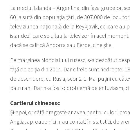
La meciul Islanda – Argentina, din faza grupelor, sco
60 la sută din populaţia ţării, de 307.000 de locuito
televiziunea naţională de la Reykjavik, cei care au pr
islandezii care se uitau la televizor în acel moment.
dacă se califică Andorra sau Feroe, cine ştie.
Pe marginea Mondialului rusesc, s-a dezbătut despr
faţă de ediţia din 2014. Dar cifrele sunt nedrepte. 1
de deschidere, cu Rusia, scor 2-1. Mai puţini cu câ
patru ani. Dar n-a fost o problemă de entuziasm, ci 
Cartierul chinezesc
Şi-apoi, oricâtă dragoste ar avea pentru culori, croa
Anglia, aproape nici n-au contat, în statistici, de vr