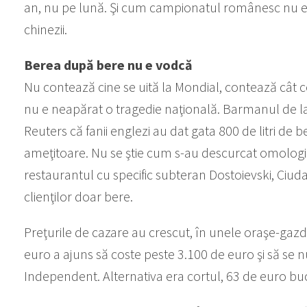
an, nu pe lună. Şi cum campionatul românesc nu e 
chinezii.
Berea după bere nu e vodcă
Nu contează cine se uită la Mondial, contează cât c
nu e neapărat o tragedie naţională. Barmanul de l
Reuters că fanii englezi au dat gata 800 de litri de be
ameţitoare. Nu se ştie cum s-au descurcat omologii lu
restaurantul cu specific subteran Dostoievski, Ciudat
clienţilor doar bere.
Preţurile de cazare au crescut, în unele oraşe-gazd
euro a ajuns să coste peste 3.100 de euro şi să se
Independent. Alternativa era cortul, 63 de euro bu