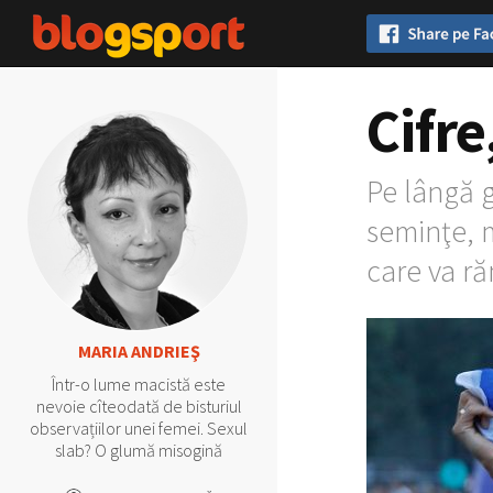
Cifre
Pe lângă 
seminţe, m
care va r
MARIA ANDRIEŞ
Într-o lume macistă este
nevoie cîteodată de bisturiul
observațiilor unei femei. Sexul
slab? O glumă misogină