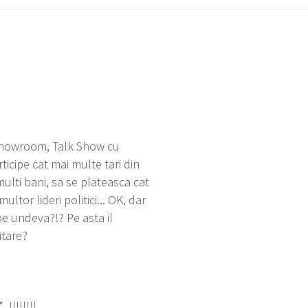
 Showroom, Talk Show cu
ticipe cat mai multe tari din
ulti bani, sa se plateasca cat
ltor lideri politici... OK, dar
pe undeva?!? Pe asta il
itare?
!!!!!!!!