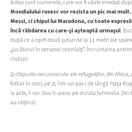
Astea sunt numerele, care vor fi uitate imediat dup
Mondialului rusesc vor rezista un pic mai mult. 
Messi, ci chipul lui Maradona, cu toate expresiil
încă răbdarea cu care-şi aşteaptă urmaşul
. Buc
după ce a oprit două şuturi de la 11 metri ale spanio
„jucătorul în serviciul celorlalţi”. Încruntarea an
cluburi.
Şi chipurile necunoscute ale refugiaţilor, din Africa, d
fotbal în cinci, pe zi, într-un parc de lângă Piaţa Ro
la acte, îi vor lăsa în pace, pe durata turneului. Din 6
au obţinut.