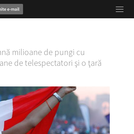
amnă milioane de pungi cu
ane de telespectatori şi o ţară