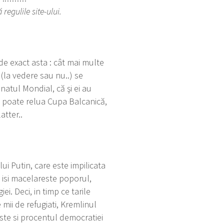
egulile site-ului.
de exact asta : cât mai multe
 (la vedere sau nu..) se
natul Mondial, că şi ei au
se poate relua Cupa Balcanică,
atter..
ui Putin, care este impilicata
re isi macelareste poporul,
i. Deci, in timp ce tarile
 mii de refugiati, Kremlinul
ste si procentul democratiei