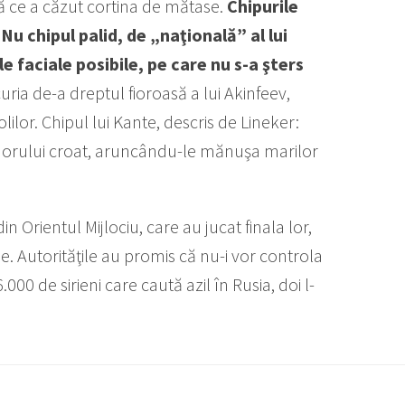
ă ce a căzut cortina de mătase.
Chipurile
Nu chipul palid, de „naţională” al lui
e faciale posibile, pe care nu s-a şters
uria de-a dreptul fioroasă a lui Akinfeev,
lilor. Chipul lui Kante, descris de Lineker:
trenorului croat, aruncându-le mănuşa marilor
in Orientul Mijlociu, care au jucat finala lor,
şie. Autorităţile au promis că nu-i vor controla
.000 de sirieni care caută azil în Rusia, doi l-