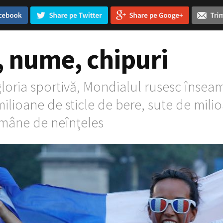
, nume, chipuri
gloria sportivă, Mondialul rusesc înse
ilioane de sticle de bere, sute de milio
ămâne de neînţeles