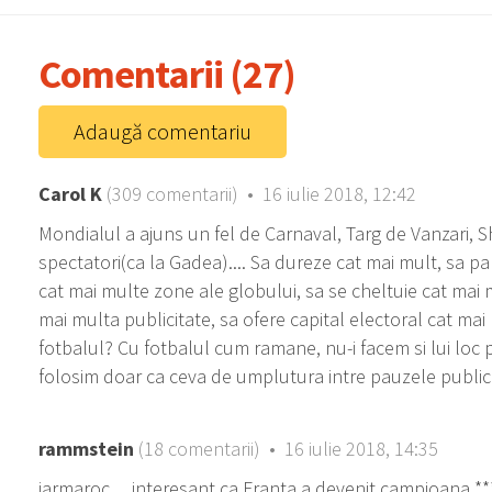
Comentarii (27)
Adaugă comentariu
Carol K
(309 comentarii) • 16 iulie 2018, 12:42
Mondialul a ajuns un fel de Carnaval, Targ de Vanzari,
spectatori(ca la Gadea).... Sa dureze cat mai mult, sa par
cat mai multe zone ale globului, sa se cheltuie cat mai m
mai multa publicitate, sa ofere capital electoral cat mai mu
fotbalul? Cu fotbalul cum ramane, nu-i facem si lui loc 
folosim doar ca ceva de umplutura intre pauzele public
rammstein
(18 comentarii) • 16 iulie 2018, 14:35
iarmaroc.....interesant ca Franta a devenit campioana ***..