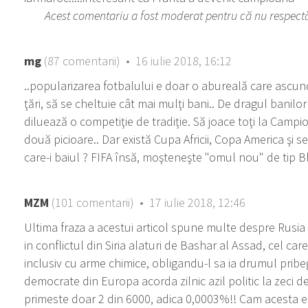
Acest comentariu a fost moderat pentru că nu respectă r
mg
(87 comentarii) • 16 iulie 2018, 16:12
..popularizarea fotbalului e doar o abureală care ascun
ţări, să se cheltuie cât mai mulţi bani.. De dragul banilor
diluează o competiţie de tradiţie. Să joace toţi la Campio
două picioare.. Dar există Cupa Africii, Copa America şi 
care-i baiul ? FIFA însă, moşteneşte "omul nou" de tip Bl
MZM
(101 comentarii) • 17 iulie 2018, 12:46
Ultima fraza a acestui articol spune multe despre Rusia l
in conflictul din Siria alaturi de Bashar al Assad, cel ca
inclusiv cu arme chimice, obligandu-l sa ia drumul pribegie
democrate din Europa acorda zilnic azil politic la zeci de
primeste doar 2 din 6000, adica 0,0003%!! Cam acesta e