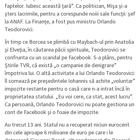
faptelor. Iubesc această ţară”. Ca politician, Mişa şi-a
şters lacrimile, pentru a corespunde noiii sale funcţii: şef
la ANAF. La Finanţe, a fost pus ministru Orlando
Teodorovici.
În timp ce Borcea se plimbă cu Maybach-ul prin Anatolia
şi Elveţia, în căutarea păcii spirituale, Teodorovici se
confrunta cu un scandal pe Facebook. S-a plâns, pentru
Ştirile TVR, că există „o campanie de denigrare”
împotriva lui. O altă activitate a lui Orlando Teodorovici:
îl somează pe preşedintele Iohannis să achite „voluntar”
impozite restante pentru o casă care n-a intrat încă în
proprietatea statului. „Eu voi cere, ca stat, acest lucru”.
Ca persoană, Orlando Teodorovici nu poate gestiona un
cont de Facebook şi o foaie de impozite.
Au trecut 13 ani. Statul nu a recuperat niciun eurocent
din cele aproape 6 milioane de euro pe care i le