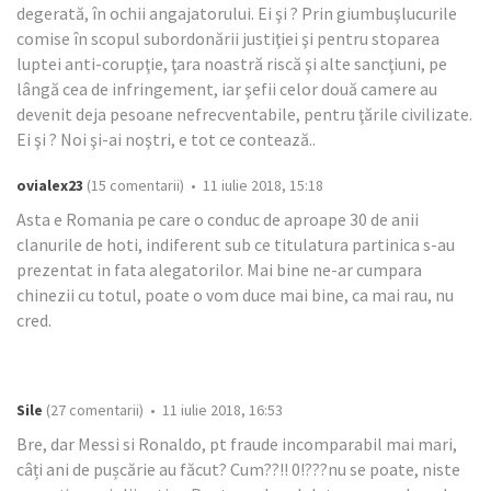
degerată, în ochii angajatorului. Ei şi ? Prin giumbuşlucurile
comise în scopul subordonării justiţiei şi pentru stoparea
luptei anti-corupţie, ţara noastră riscă şi alte sancţiuni, pe
lângă cea de infringement, iar şefii celor două camere au
devenit deja pesoane nefrecventabile, pentru ţările civilizate.
Ei şi ? Noi şi-ai noştri, e tot ce contează..
ovialex23
(15 comentarii) • 11 iulie 2018, 15:18
Asta e Romania pe care o conduc de aproape 30 de anii
clanurile de hoti, indiferent sub ce titulatura partinica s-au
prezentat in fata alegatorilor. Mai bine ne-ar cumpara
chinezii cu totul, poate o vom duce mai bine, ca mai rau, nu
cred.
Sile
(27 comentarii) • 11 iulie 2018, 16:53
Bre, dar Messi si Ronaldo, pt fraude incomparabil mai mari,
câți ani de pușcărie au făcut? Cum??!! 0!???nu se poate, niste