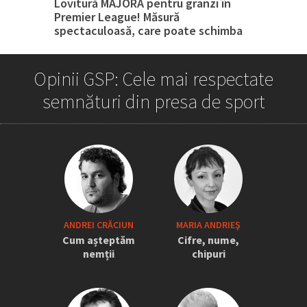
Lovitură MAJORĂ pentru granzi în
Premier League! Măsură
spectaculoasă, care poate schimba
tot
Opinii GSP: Cele mai respectate
semnături din presa de sport
„Iordănescu a tras sforile să revină la
ANDREI CRĂCIUN
MARIA ANDRIEŞ
națională” » Pițurcă face dezvăluiri
Cum așteptăm
Cifre, nume,
tari: „Dacă știam că vine el...” +
nemții
chipuri
Scena din avion: „Era transfigurat”