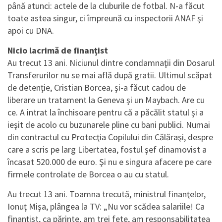
până atunci: actele de la cluburile de fotbal. N-a făcut
toate astea singur, ci împreună cu inspectorii ANAF şi
apoi cu DNA.
Nicio lacrimă de finanţist
Au trecut 13 ani. Niciunul dintre condamnaţii din Dosarul
Transferurilor nu se mai află după gratii. Ultimul scăpat
de detenţie, Cristian Borcea, şi-a făcut cadou de
liberare un tratament la Geneva şi un Maybach. Are cu
ce. A intrat la închisoare pentru că a păcălit statul şi a
ieşit de acolo cu buzunarele pline cu bani publici. Numai
din contractul cu Protecţia Copilului din Călăraşi, despre
care a scris pe larg Libertatea, fostul şef dinamovist a
încasat 520.000 de euro. Şi nu e singura afacere pe care
firmele controlate de Borcea o au cu statul.
Au trecut 13 ani. Toamna trecută, ministrul finanţelor,
Ionuţ Mişa, plângea la TV: „Nu vor scădea salariile! Ca
finanţist, ca părinte, am trei fete, am responsabilitatea