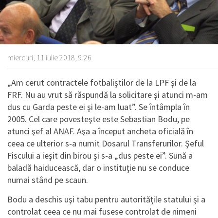
miercuri, 11 iulie 2018, 9:26
„Am cerut contractele fotbaliştilor de la LPF şi de la
FRF. Nu au vrut să răspundă la solicitare şi atunci m-am
dus cu Garda peste ei şi le-am luat”. Se întâmpla în
2005. Cel care povesteşte este Sebastian Bodu, pe
atunci şef al ANAF. Aşa a început ancheta oficială în
ceea ce ulterior s-a numit Dosarul Transferurilor. Şeful
Fiscului a ieşit din birou şi s-a „dus peste ei”. Sună a
baladă haiducească, dar o instituţie nu se conduce
numai stând pe scaun.
Bodu a deschis uşi tabu pentru autorităţile statului şi a
controlat ceea ce nu mai fusese controlat de nimeni