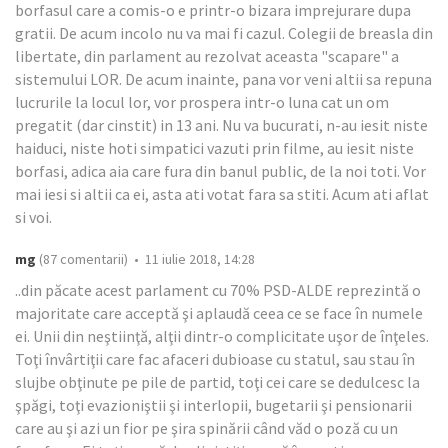
borfasul care a comis-o e printr-o bizara imprejurare dupa
gratii. De acum incolo nu va mai fi cazul. Colegii de breasla din
libertate, din parlament au rezolvat aceasta "scapare" a
sistemului LOR. De acum inainte, pana vor veni altii sa repuna
lucrurile la locul lor, vor prospera intr-o luna cat un om
pregatit (dar cinstit) in 13 ani. Nu va bucurati, n-au iesit niste
haiduci, niste hoti simpatici vazuti prin filme, au iesit niste
borfasi, adica aia care fura din banul public, de la noi toti. Vor
mai iesi si altii ca ei, asta ati votat fara sa stiti. Acum ati aflat
si voi.
mg
(87 comentarii) • 11 iulie 2018, 14:28
..din păcate acest parlament cu 70% PSD-ALDE reprezintă o
majoritate care acceptă şi aplaudă ceea ce se face în numele
ei. Unii din neştiinţă, alţii dintr-o complicitate uşor de înţeles.
Toţi învârtiţii care fac afaceri dubioase cu statul, sau stau în
slujbe obţinute pe pile de partid, toţi cei care se dedulcesc la
şpăgi, toţi evazioniştii şi interlopii, bugetarii şi pensionarii
care au şi azi un fior pe şira spinării când văd o poză cu un