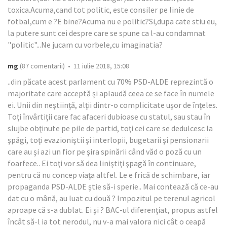
toxica.Acuma,cand tot politic, este consiler pe linie de
fotbal,cum e ?E bine?Acuma nu e politic?Si,dupa cate stiu eu,
la putere sunt cei despre care se spune ca l-au condamnat
"politic"...Ne jucam cu vorbele,cu imaginatia?
mg
(87 comentarii) • 11 iulie 2018, 15:08
..din păcate acest parlament cu 70% PSD-ALDE reprezintă o
majoritate care acceptă şi aplaudă ceea ce se face în numele
ei. Unii din neştiinţă, alţii dintr-o complicitate uşor de înţeles.
Toţi învârtiţii care fac afaceri dubioase cu statul, sau stau în
slujbe obţinute pe pile de partid, toţi cei care se dedulcesc la
şpăgi, toţi evazioniştii şi interlopii, bugetarii şi pensionarii
care au şi azi un fior pe şira spinării când văd o poză cu un
foarfece.. Ei toţi vor să dea liniştiţi şpagă în continuare,
pentru că nu concep viaţa altfel. Le e frică de schimbare, iar
propaganda PSD-ALDE ştie să-i sperie.. Mai contează că ce-au
dat cu o mână, au luat cu două ? Impozitul pe terenul agricol
aproape că s-a dublat. Ei şi ? BAC-ul diferenţiat, propus astfel
încât să-l ia tot nerodul, nu v-a mai valora nici cât o ceapă