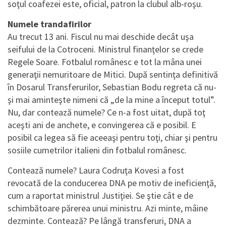
soţul coafezei este, oficial, patron la clubul alb-roşu.
Numele trandafirilor
Au trecut 13 ani. Fiscul nu mai deschide decât uşa
seifului de la Cotroceni. Ministrul finanţelor se crede
Regele Soare. Fotbalul românesc e tot la mâna unei
generaţii nemuritoare de Mitici. După sentinţa definitivă
în Dosarul Transferurilor, Sebastian Bodu regreta că nu-
şi mai aminteşte nimeni că „de la mine a început totul”.
Nu, dar contează numele? Ce n-a fost uitat, după toţ
aceşti ani de anchete, e convingerea că e posibil. E
posibil ca legea să fie aceeaşi pentru toţi, chiar şi pentru
sosiile cumetrilor italieni din fotbalul românesc.
Contează numele? Laura Codruţa Kovesi a fost
revocată de la conducerea DNA pe motiv de ineficienţă,
cum a raportat ministrul Justiţiei. Se ştie cât e de
schimbătoare părerea unui ministru. Azi minte, mâine
dezminte. Contează? Pe lângă transferuri, DNA a