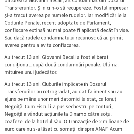
datorează Giovanni Becali, alt condamnat din Dosarul
Transferurilor. Şi nici n-o să recupereze. Fostul impresar
şi-a trecut averea pe numele rudelor. Iar modificările la
Codurile Penale, recent adoptate de Parlament,
confiscare extinsă nu mai poate fi aplicată decât în vise.
Sau dacă rudele condamnatului recunosc că au primit
averea pentru a evita confiscarea.
Au trecut 13 ani. Giovanni Becali a fost eliberat
condiţionat, după două condamnări penale. Ultima:
mituirea unui judecător.
Au trecut 13 ani. Cluburile implicate în Dosarul
Transferurilor au retrogradat, au dat faliment sau au
ajuns pe mâna unor mari datornici la stat, ca Ionuţ
Negoiţă. Cum Fiscul i-a pus sechestru pe conturi,
Negoiţă a vândut acţiunile la Dinamo către soţul
coafezei de la hotelul său. O tranzacţie de 2 milioane de
euro care nu s-a lăsat cu somaţii dinspre ANAF. Acum