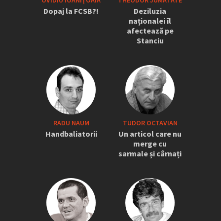
OVIDIU IOANIŢOAIA
THEODOR JUMĂTATE
Dopaj la FCSB?!
Deziluzia
naționalei îl
afectează pe
Stanciu
RADU NAUM
TUDOR OCTAVIAN
Handbaliatorii
Un articol care nu
merge cu
sarmale și cârnați