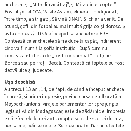
anchetat şi „Mita din arbitraj”, şi Mita din elicopter”.
Fostul şef al CCA, Vasile Avram, eliberat condiţionat,
între timp, a strigat: „Să vină DNA!”. Şi chiar a venit. De
atunci, şefii din fotbal au mai multă grijă ce-şi doresc. Şi
asta contează. DNA a început să ancheteze FRF.
Contează ca anchetele să fie duse la capăt, indiferent
cine va fi numit la şefia instituţiei. După cum nu
contează eticheta de „fost condamnat” lipită pe
Borcea sau pe fraţii Becali. Contează că faptele au fost
dezvăluite şi judecate.
Uşa deschisă
Au trecut 13 ani, 14, de fapt, de când a început ancheta
în presă, şi prima impresie, privind cursa netulburată a
Maybach-urilor şi virajele parlamentarilor spre jungla
legislativă din Madagascar, este de zădărnicie. Impresia
e că efectele luptei anticorupţie sunt de scurtă durată,
perisabile, neînsemnate. Se prea poate. Dar nu efectele