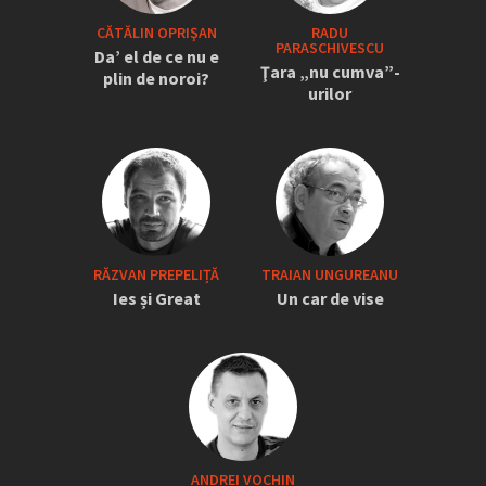
CĂTĂLIN OPRIŞAN
RADU
PARASCHIVESCU
Da’ el de ce nu e
Ţara „nu cumva”-
plin de noroi?
urilor
RĂZVAN PREPELIȚĂ
TRAIAN UNGUREANU
Ies și Great
Un car de vise
ANDREI VOCHIN