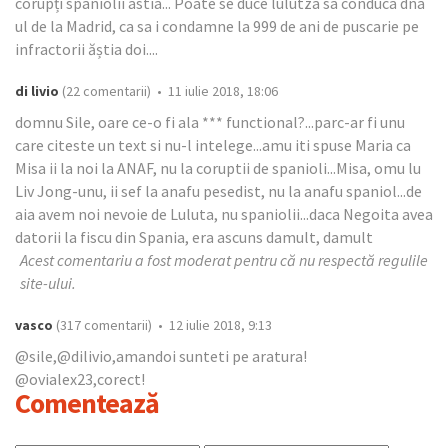
corupți spaniolii astia... Poate se duce lulutza sa conduca dna
ul de la Madrid, ca sa i condamne la 999 de ani de puscarie pe
infractorii ăștia doi....
di livio
(22 comentarii) • 11 iulie 2018, 18:06
domnu Sile, oare ce-o fi ala *** functional?...parc-ar fi unu
care citeste un text si nu-l intelege...amu iti spuse Maria ca
Misa ii la noi la ANAF, nu la coruptii de spanioli...Misa, omu lu
Liv Jong-unu, ii sef la anafu pesedist, nu la anafu spaniol...de
aia avem noi nevoie de Luluta, nu spaniolii...daca Negoita avea
datorii la fiscu din Spania, era ascuns damult, damult
Acest comentariu a fost moderat pentru că nu respectă regulile
site-ului.
vasco
(317 comentarii) • 12 iulie 2018, 9:13
@sile,@dilivio,amandoi sunteti pe aratura!
@ovialex23,corect!
Comentează