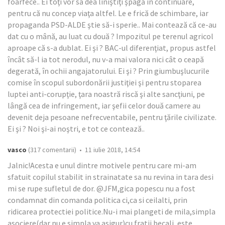
foarfece.. Ei toţi vor să dea liniştiţi şpagă în continuare,
pentru că nu concep viaţa altfel. Le e frică de schimbare, iar
propaganda PSD-ALDE ştie să-i sperie.. Mai contează că ce-au
dat cu o mână, au luat cu două ? Impozitul pe terenul agricol
aproape că s-a dublat. Ei şi ? BAC-ul diferenţiat, propus astfel
încât să-l ia tot nerodul, nu v-a mai valora nici cât o ceapă
degerată, în ochii angajatorului. Ei şi ? Prin giumbuşlucurile
comise în scopul subordonării justiţiei şi pentru stoparea
luptei anti-corupţie, ţara noastră riscă şi alte sancţiuni, pe
lângă cea de infringement, iar şefii celor două camere au
devenit deja pesoane nefrecventabile, pentru ţările civilizate.
Ei şi ? Noi şi-ai noştri, e tot ce contează..
vasco
(317 comentarii) • 11 iulie 2018, 14:54
Jalnic!Acesta e unul dintre motivele pentru care mi-am
sfatuit copilul stabilit in strainatate sa nu revina in tara desi
mi se rupe sufletul de dor. @JFM,gica popescu nu a fost
condamnat din comanda politica ci,ca si ceilalti, prin
ridicarea protectiei politice.Nu-i mai plangeti de mila,simpla
asociere(dar nu e simpla,va asigur)cu fratii becali ,este