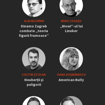
ALIN BUZĂRIN
RADU COSAȘU
Dinamo Zagreb
„Wow!”-ul lui
combate „teoria
Lineker
figurii frumoase”
COSTIN ȘTUCAN
OANA DUȘMĂNESCU
Neuberții și
American Bully
paligorii