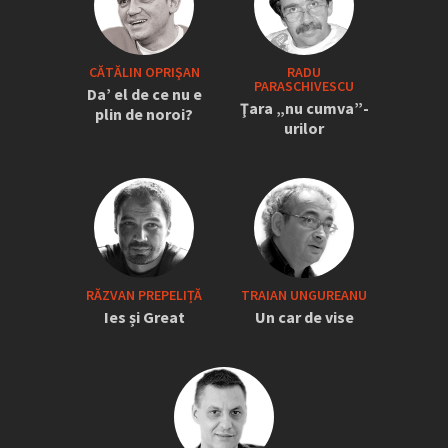
CĂTĂLIN OPRIŞAN
RADU
PARASCHIVESCU
Da’ el de ce nu e
Ţara „nu cumva”-
plin de noroi?
urilor
RĂZVAN PREPELIȚĂ
TRAIAN UNGUREANU
Ies și Great
Un car de vise