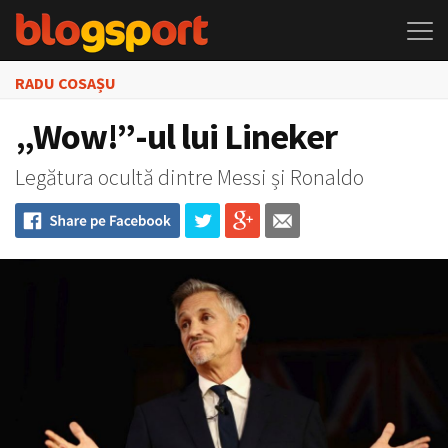
RADU COSAȘU
„Wow!”-ul lui Lineker
Legătura ocultă dintre Messi și Ronaldo