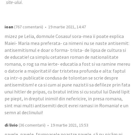
site-ului.
ioan
(767 comentarii) • 19 martie 2021, 14:47
mizez pe Lelia, domnule Cosasu! sora-mea ii poate explica
Maiei- Maria mea preferata- ca nimeni nu se naste antisemit:
antisemitismul e doar o forma- trista- de lipsa de cultura si
de educatie! ca simplu cetatean roman de nationalitate
romana, o rog sa ma ierte- educatia a fost si va ramine mereu
o datorie a majoritatii! dar tristetea profunda e alta: faptul
ca intr-o publicatie condusa de tolontan se scrie despre
antisemitism! e ca si cum ai pune nazistii sa defileze prin fata
unui hitler de pripas, cu bratul intins si cu scutul lui David lipit
pe piept, in dreptul inimii! din nefericire, in presa romana,
sint mai multi antisemiti decit evrei ramasi in Romania! e un
semn al declinului!
di livio
(36 comentarii) • 19 martie 2021, 15:53
pavele, pavele, frumoasele noastre pavele, să nu picăm pi