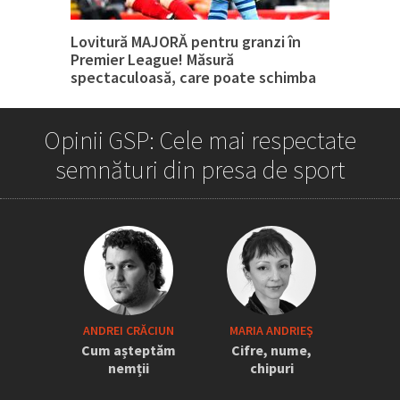
Lovitură MAJORĂ pentru granzi în
Premier League! Măsură
spectaculoasă, care poate schimba
tot
Opinii GSP: Cele mai respectate
semnături din presa de sport
„Iordănescu a tras sforile să revină la
ANDREI CRĂCIUN
MARIA ANDRIEŞ
națională” » Pițurcă face dezvăluiri
Cum așteptăm
Cifre, nume,
tari: „Dacă știam că vine el...” +
nemții
chipuri
Scena din avion: „Era transfigurat”