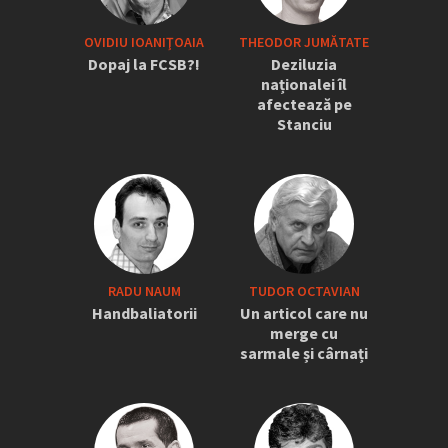
OVIDIU IOANIŢOAIA
THEODOR JUMĂTATE
Dopaj la FCSB?!
Deziluzia
naționalei îl
afectează pe
Stanciu
RADU NAUM
TUDOR OCTAVIAN
Handbaliatorii
Un articol care nu
merge cu
sarmale și cârnați