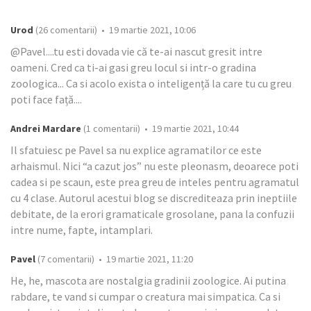
Urod
(26 comentarii) • 19 martie 2021, 10:06
@Pavel....tu esti dovada vie că te-ai nascut gresit intre
oameni. Cred ca ti-ai gasi greu locul si intr-o gradina
zoologica... Ca si acolo exista o inteligență la care tu cu greu
poti face față....
Andrei Mardare
(1 comentarii) • 19 martie 2021, 10:44
Il sfatuiesc pe Pavel sa nu explice agramatilor ce este
arhaismul. Nici “a cazut jos” nu este pleonasm, deoarece poti
cadea si pe scaun, este prea greu de inteles pentru agramatul
cu 4 clase. Autorul acestui blog se discrediteaza prin ineptiile
debitate, de la erori gramaticale grosolane, pana la confuzii
intre nume, fapte, intamplari.
Pavel
(7 comentarii) • 19 martie 2021, 11:20
He, he, mascota are nostalgia gradinii zoologice. Ai putina
rabdare, te vand si cumpar o creatura mai simpatica. Ca si