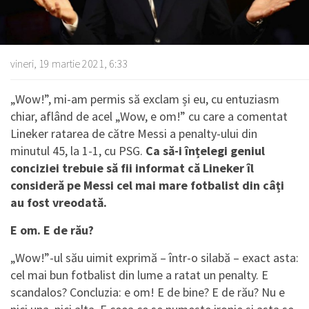
vineri, 19 martie 2021, 6:33
„Wow!”, mi-am permis să exclam și eu, cu entuziasm
chiar, aflând de acel „Wow, e om!” cu care a comentat
Lineker ratarea de către Messi a penalty-ului din
minutul 45, la 1-1, cu PSG.
Ca să-i înțelegi geniul
conciziei trebuie să fii informat că Lineker îl
consideră pe Messi cel mai mare fotbalist din câți
au fost vreodată.
E om. E de rău?
„Wow!”-ul său uimit exprimă – într-o silabă – exact asta:
cel mai bun fotbalist din lume a ratat un penalty. E
scandalos? Concluzia: e om! E de bine? E de rău? Nu e