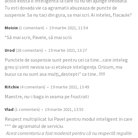
acolo exista o inteligenta la care tu nu vei ajunge vreodata.
Tu esti dovada vie ca agramatii abuzeaza de puncte de
suspensie. Sa nu taci din gura, sa mai scri. Ai inteles, flacaule?
Moisin
(1 comentarii) • 19 martie 2021, 11:54
*Să mai scrii, Pavele, să mai scrii.
Urod
(26 comentarii) • 19 martie 2021, 13:27
Punctele de suspensie sunt pentru cei ca tine....care inteleg
greu și simt nevoia sa-si etaleze inteligența. Oricum, ma
bucur ca nu sunt asa mulți,,destepti" ca tine...!!!!!
Ritchie
(4 comentarii) • 19 martie 2021, 13:49
Maestre, nu-i baga in seama pe frustrati
Vlad
(1 comentarii) • 19 martie 2021, 13:55
Respect multiplicat lui Pavel pentru modul inteligent in care
*** de agramatul de serviciu.
Acest comentariu a fost moderat pentru că nu respectă regulile