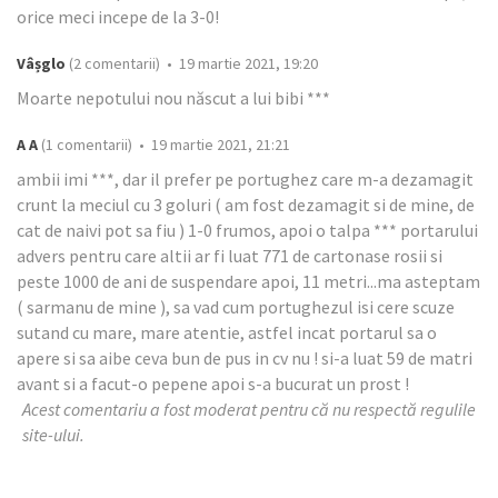
orice meci incepe de la 3-0!
Vâșglo
(2 comentarii) • 19 martie 2021, 19:20
Moarte nepotului nou născut a lui bibi ***
A A
(1 comentarii) • 19 martie 2021, 21:21
ambii imi ***, dar il prefer pe portughez care m-a dezamagit
crunt la meciul cu 3 goluri ( am fost dezamagit si de mine, de
cat de naivi pot sa fiu ) 1-0 frumos, apoi o talpa *** portarului
advers pentru care altii ar fi luat 771 de cartonase rosii si
peste 1000 de ani de suspendare apoi, 11 metri...ma asteptam
( sarmanu de mine ), sa vad cum portughezul isi cere scuze
sutand cu mare, mare atentie, astfel incat portarul sa o
apere si sa aibe ceva bun de pus in cv nu ! si-a luat 59 de matri
avant si a facut-o pepene apoi s-a bucurat un prost !
Acest comentariu a fost moderat pentru că nu respectă regulile
site-ului.