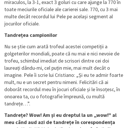
miraculos, la 3-1, exact 3 goluri cu care ajunge la 770 în
toate meciurile oficiale ale carierei sale. 770, cu 3 mai
multe decât recordul lui Pele pe același segment al
jocurilor oficiale.
Tandrețea campionilor
Nu se știe cum arată trofeul acestei competiții a
golgeterilor mondiali, poate că nu mai e nici nevoie de
trofeu, schimbul imediat de scrisori dintre cei doi
laureați dându-mi, cel puțin mie, mai mult decât o
imagine. Pele îi scrie lui Cristiano: „Și eu te admir foarte
mult, nu e un secret pentru nimeni. Felicitări că ai
doborât recordul meu în jocuri oficiale și le însoțesc, în
onoarea ta, cu o fotografie împreună, cu multă
tandrețe…”.
Tandrețe? Wow! Am și eu dreptul la un „wow!” al
meu când aud azi de tandrețe în corespondența