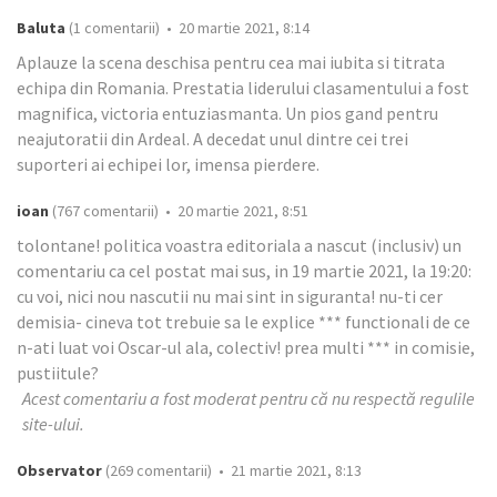
Baluta
(1 comentarii) • 20 martie 2021, 8:14
Aplauze la scena deschisa pentru cea mai iubita si titrata
echipa din Romania. Prestatia liderului clasamentului a fost
magnifica, victoria entuziasmanta. Un pios gand pentru
neajutoratii din Ardeal. A decedat unul dintre cei trei
suporteri ai echipei lor, imensa pierdere.
ioan
(767 comentarii) • 20 martie 2021, 8:51
tolontane! politica voastra editoriala a nascut (inclusiv) un
comentariu ca cel postat mai sus, in 19 martie 2021, la 19:20:
cu voi, nici nou nascutii nu mai sint in siguranta! nu-ti cer
demisia- cineva tot trebuie sa le explice *** functionali de ce
n-ati luat voi Oscar-ul ala, colectiv! prea multi *** in comisie,
pustiitule?
Acest comentariu a fost moderat pentru că nu respectă regulile
site-ului.
Observator
(269 comentarii) • 21 martie 2021, 8:13