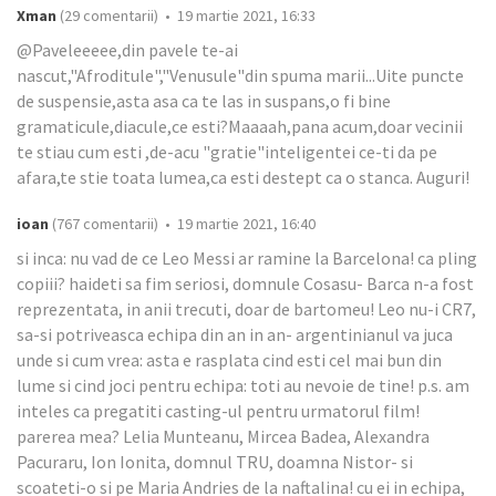
Xman
(29 comentarii) • 19 martie 2021, 16:33
@Paveleeeee,din pavele te-ai
nascut,"Afroditule","Venusule"din spuma marii...Uite puncte
de suspensie,asta asa ca te las in suspans,o fi bine
gramaticule,diacule,ce esti?Maaaah,pana acum,doar vecinii
te stiau cum esti ,de-acu "gratie"inteligentei ce-ti da pe
afara,te stie toata lumea,ca esti destept ca o stanca. Auguri!
ioan
(767 comentarii) • 19 martie 2021, 16:40
si inca: nu vad de ce Leo Messi ar ramine la Barcelona! ca pling
copiii? haideti sa fim seriosi, domnule Cosasu- Barca n-a fost
reprezentata, in anii trecuti, doar de bartomeu! Leo nu-i CR7,
sa-si potriveasca echipa din an in an- argentinianul va juca
unde si cum vrea: asta e rasplata cind esti cel mai bun din
lume si cind joci pentru echipa: toti au nevoie de tine! p.s. am
inteles ca pregatiti casting-ul pentru urmatorul film!
parerea mea? Lelia Munteanu, Mircea Badea, Alexandra
Pacuraru, Ion Ionita, domnul TRU, doamna Nistor- si
scoateti-o si pe Maria Andries de la naftalina! cu ei in echipa,