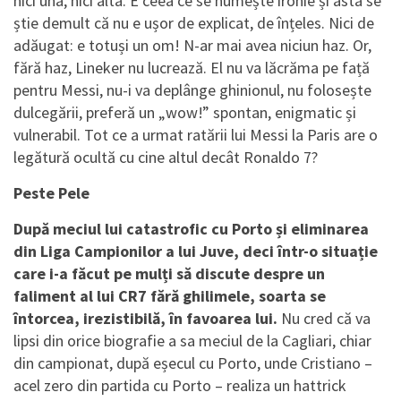
nici una, nici alta. E ceea ce se numește ironie și asta se
știe demult că nu e ușor de explicat, de înțeles. Nici de
adăugat: e totuși un om! N-ar mai avea niciun haz. Or,
fără haz, Lineker nu lucrează. El nu va lăcrăma pe față
pentru Messi, nu-i va deplânge ghinionul, nu folosește
dulcegării, preferă un „wow!” spontan, enigmatic și
vulnerabil. Tot ce a urmat ratării lui Messi la Paris are o
legătură ocultă cu cine altul decât Ronaldo 7?
Peste Pele
După meciul lui catastrofic cu Porto și eliminarea
din Liga Campionilor a lui Juve, deci într-o situație
care i-a făcut pe mulți să discute despre un
faliment al lui CR7 fără ghilimele, soarta se
întorcea, irezistibilă, în favoarea lui.
Nu cred că va
lipsi din orice biografie a sa meciul de la Cagliari, chiar
din campionat, după eșecul cu Porto, unde Cristiano –
acel zero din partida cu Porto – realiza un hattrick