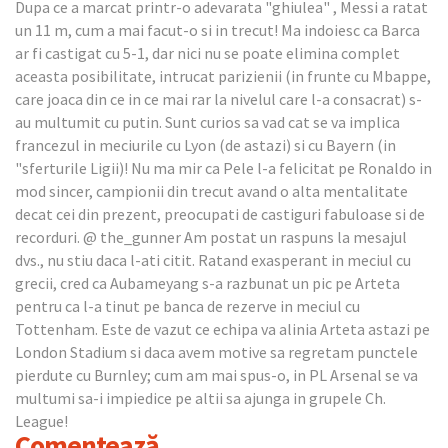
Dupa ce a marcat printr-o adevarata "ghiulea" , Messi a ratat
un 11 m, cum a mai facut-o si in trecut! Ma indoiesc ca Barca
ar fi castigat cu 5-1, dar nici nu se poate elimina complet
aceasta posibilitate, intrucat parizienii (in frunte cu Mbappe,
care joaca din ce in ce mai rar la nivelul care l-a consacrat) s-
au multumit cu putin. Sunt curios sa vad cat se va implica
francezul in meciurile cu Lyon (de astazi) si cu Bayern (in
"sferturile Ligii)! Nu ma mir ca Pele l-a felicitat pe Ronaldo in
mod sincer, campionii din trecut avand o alta mentalitate
decat cei din prezent, preocupati de castiguri fabuloase si de
recorduri. @ the_gunner Am postat un raspuns la mesajul
dvs., nu stiu daca l-ati citit. Ratand exasperant in meciul cu
grecii, cred ca Aubameyang s-a razbunat un pic pe Arteta
pentru ca l-a tinut pe banca de rezerve in meciul cu
Tottenham. Este de vazut ce echipa va alinia Arteta astazi pe
London Stadium si daca avem motive sa regretam punctele
pierdute cu Burnley; cum am mai spus-o, in PL Arsenal se va
multumi sa-i impiedice pe altii sa ajunga in grupele Ch.
League!
Comentează