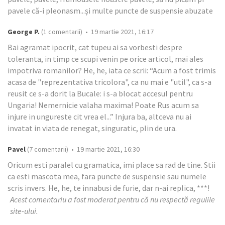
pavele că-i pleonasm...și multe puncte de suspensie abuzate
George P.
(1 comentarii) • 19 martie 2021, 16:17
Bai agramat ipocrit, cat tupeu ai sa vorbesti despre
toleranta, in timp ce scupi venin pe orice articol, mai ales
impotriva romanilor? He, he, iata ce scrii: “Acum a fost trimis
acasa de "reprezentativa tricolora", ca nu mai e "util", ca s-a
reusit ce s-a dorit la Bucale: i s-a blocat accesul pentru
Ungaria! Nemernicie valaha maxima! Poate Rus acum sa
injure in ungureste cit vrea el...” Injura ba, altceva nu ai
invatat in viata de renegat, singuratic, plin de ura.
Pavel
(7 comentarii) • 19 martie 2021, 16:30
Oricum esti paralel cu gramatica, imi place sa rad de tine. Stii
ca esti mascota mea, fara puncte de suspensie sau numele
scris invers. He, he, te innabusi de furie, dar n-ai replica, ***!
Acest comentariu a fost moderat pentru că nu respectă regulile
site-ului.