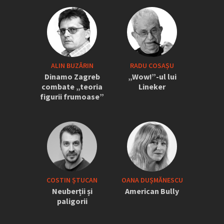
ALIN BUZĂRIN
RADU COSAȘU
Dinamo Zagreb
„Wow!”-ul lui
combate „teoria
Lineker
figurii frumoase”
COSTIN ȘTUCAN
OANA DUȘMĂNESCU
Neuberții și
American Bully
paligorii