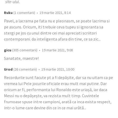
site-ului.
Ruku
(1 comentarii) • 19 martie 2021, 8:14
Pavel, a lacrama pe fata nu e pleonasm, se poate lacrima si
pe ascuns. Oricum, iti trebuie ceva tupeu si ignoranta sa
stergi pe jos cu unul dintre cei mai apreciati scriitori
contemporani. da inteligenta afara din tine, ce sa zic...
gicu
(305 comentarii) • 19 martie 2021, 9:08
Sanatate, maestre!
Urod
(26 comentarii) • 19 martie 2021, 10:00
Recordurile sunt facute pt a fi depășite, dar sa nu uitam ca pe
vremea lui Pele jocurile oficiale erau mult mai putine. Dar
oricum ar fi, performanta lui Ronaldo este uriașă, iar daca
Messi nu o depășește, va rezista mult timp. Cuvintele
frumoase spuse intre campioni, arată ca inca exista respect,
intr-o lume care devine din ce in ce mai urâtă...