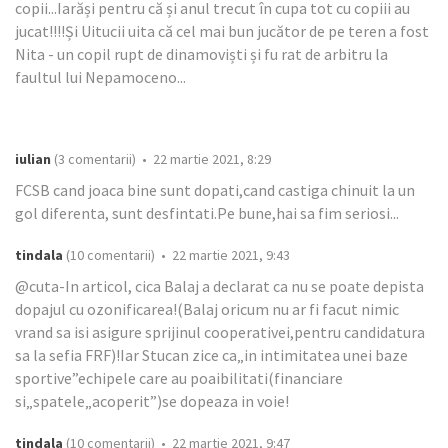
copii...Iarăși pentru că și anul trecut în cupa tot cu copiii au
jucat!!!!Și Uitucii uita că cel mai bun jucător de pe teren a fost
Nita - un copil rupt de dinamoviști și fu rat de arbitru la
faultul lui Nepamoceno...
iulian
(3 comentarii) • 22 martie 2021, 8:29
FCSB cand joaca bine sunt dopati,cand castiga chinuit la un
gol diferenta, sunt desfintati.Pe bune,hai sa fim seriosi...
tindala
(10 comentarii) • 22 martie 2021, 9:43
@cuta-In articol, cica Balaj a declarat ca nu se poate depista
dopajul cu ozonificarea!(Balaj oricum nu ar fi facut nimic
vrand sa isi asigure sprijinul cooperativei,pentru candidatura
sa la sefia FRF)!Iar Stucan zice ca„in intimitatea unei baze
sportive”echipele care au poaibilitati(financiare
si„spatele„acoperit”)se dopeaza in voie!
tindala
(10 comentarii) • 22 martie 2021, 9:47