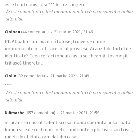
este foarte mistic si *** le-a zis ingeri.
Acest comentariu a fost moderat pentru că nu respectă regulile
site-ului.
Ciolpan
(44 comentarii) • 21 martie 2021, 21:46
Pt. Alibaba - am auzit că folosești diverse nume
împrumutate pt a-ți face jocul prostesc. Ai auzit de furtul de
identitate? Ceea ce faci mneata asta se cheamă. Jos moșii,
trăiască tineretul.
Ciollo
(32 comentarii) • 21 martie 2021, 21:49
***
Acest comentariu a fost moderat pentru că nu respectă regulile
site-ului.
Dilimache
(657 comentarii) • 21 martie 2021, 21:59
Stiucan s-a nascut talent si o sa moara speranta, insa toata
lumea stie de ce il mai tineti, cand sunteti plictisiti sau tristi,
radeti de el. Hai ca am dat din casa...