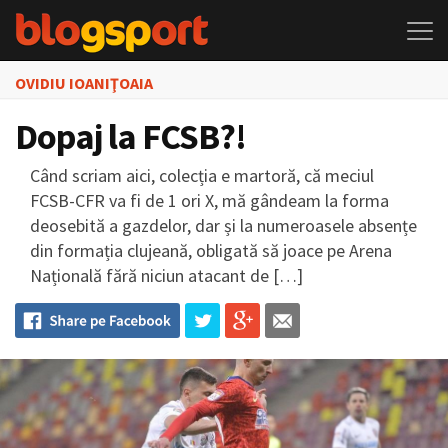
OVIDIU IOANIŢOAIA
Dopaj la FCSB?!
Când scriam aici, colecția e martoră, că meciul
FCSB-CFR va fi de 1 ori X, mă gândeam la forma
deosebită a gazdelor, dar și la numeroasele absențe
din formația clujeană, obligată să joace pe Arena
Națională fără niciun atacant de […]