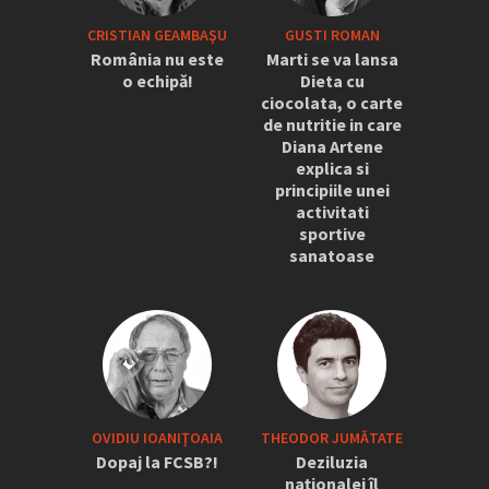
CRISTIAN GEAMBAŞU
GUSTI ROMAN
România nu este
Marti se va lansa
o echipă!
Dieta cu
ciocolata, o carte
de nutritie in care
Diana Artene
explica si
principiile unei
activitati
sportive
sanatoase
OVIDIU IOANIŢOAIA
THEODOR JUMĂTATE
Dopaj la FCSB?!
Deziluzia
naționalei îl