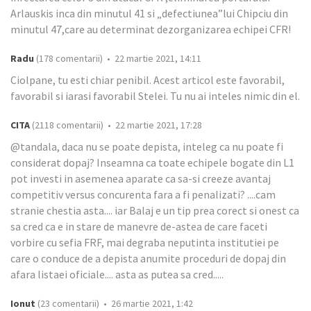
Arlauskis inca din minutul 41 si „defectiunea”lui Chipciu din
minutul 47,care au determinat dezorganizarea echipei CFR!
Radu
(178 comentarii) • 22 martie 2021, 14:11
Ciolpane, tu esti chiar penibil. Acest articol este favorabil,
favorabil si iarasi favorabil Stelei. Tu nu ai inteles nimic din el.
CITA
(2118 comentarii) • 22 martie 2021, 17:28
@tandala, daca nu se poate depista, inteleg ca nu poate fi
considerat dopaj? Inseamna ca toate echipele bogate din L1
pot investi in asemenea aparate ca sa-si creeze avantaj
competitiv versus concurenta fara a fi penalizati? ....cam
stranie chestia asta.... iar Balaj e un tip prea corect si onest ca
sa cred ca e in stare de manevre de-astea de care faceti
vorbire cu sefia FRF, mai degraba neputinta institutiei pe
care o conduce de a depista anumite proceduri de dopaj din
afara listaei oficiale.... asta as putea sa cred.....
Ionut
(23 comentarii) • 26 martie 2021, 1:42