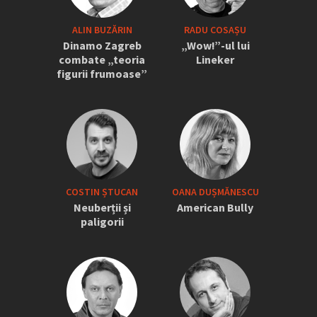
ALIN BUZĂRIN
RADU COSAȘU
Dinamo Zagreb
„Wow!”-ul lui
combate „teoria
Lineker
figurii frumoase”
COSTIN ȘTUCAN
OANA DUȘMĂNESCU
Neuberții și
American Bully
paligorii