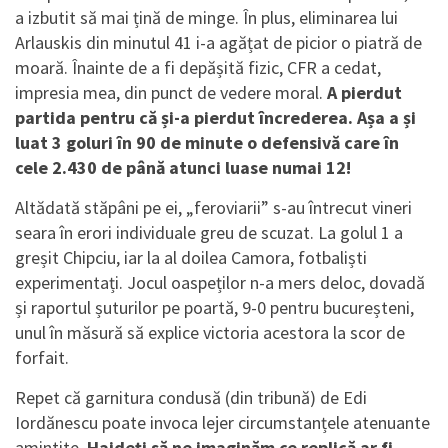
a izbutit să mai țină de minge. În plus, eliminarea lui
Arlauskis din minutul 41 i-a agățat de picior o piatră de
moară. Înainte de a fi depășită fizic, CFR a cedat,
impresia mea, din punct de vedere moral.
A pierdut
partida pentru că și-a pierdut încrederea. Așa a și
luat 3 goluri în 90 de minute o defensivă care în
cele 2.430 de până atunci luase numai 12!
Altădată stăpâni pe ei, „feroviarii” s-au întrecut vineri
seara în erori individuale greu de scuzat. La golul 1 a
greșit Chipciu, iar la al doilea Camora, fotbaliști
experimentați. Jocul oaspeților n-a mers deloc, dovadă
și raportul șuturilor pe poartă, 9-0 pentru bucureșteni,
unul în măsură să explice victoria acestora la scor de
forfait.
Repet că garnitura condusă (din tribună) de Edi
Iordănescu poate invoca lejer circumstanțele atenuante
amintite.
Haideți să ne imaginăm ce replică ar fi