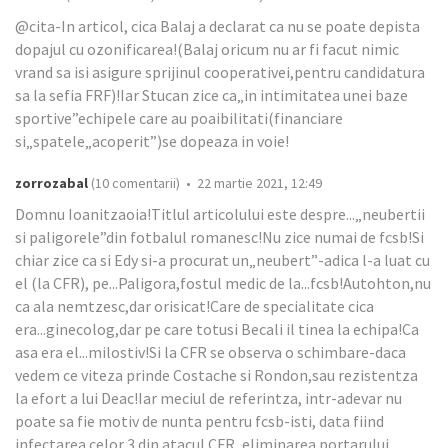
@cita-In articol, cica Balaj a declarat ca nu se poate depista
dopajul cu ozonificarea!(Balaj oricum nu ar fi facut nimic
vrand sa isi asigure sprijinul cooperativei,pentru candidatura
sa la sefia FRF)!Iar Stucan zice ca„in intimitatea unei baze
sportive”echipele care au poaibilitati(financiare
si„spatele„acoperit”)se dopeaza in voie!
zorrozabal
(10 comentarii) • 22 martie 2021, 12:49
Domnu Ioanitzaoia!Titlul articolului este despre...„neubertii
si paligorele”din fotbalul romanesc!Nu zice numai de fcsb!Si
chiar zice ca si Edy si-a procurat un„neubert”-adica l-a luat cu
el (la CFR), pe...Paligora,fostul medic de la...fcsb!Autohton,nu
ca ala nemtzesc,dar orisicat!Care de specialitate cica
era...ginecolog,dar pe care totusi Becali il tinea la echipa!Ca
asa era el...milostiv!Si la CFR se observa o schimbare-daca
vedem ce viteza prinde Costache si Rondon,sau rezistentza
la efort a lui Deac!Iar meciul de referintza, intr-adevar nu
poate sa fie motiv de nunta pentru fcsb-isti, data fiind
infectarea celor 3 din atacul CFR ,eliminarea portarului