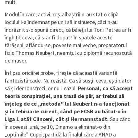
mult.
Modul în care, activi, roș-albaștrii n-au stat o clipă
locului i-a îndemnat pe unii să insinueze, căci n-au
îndrăznit s-o spună direct, că băieții lui Toni Petrea ar fi
înghițit ceva, că s-ar fi dopat! În spatele acestei
tărășenii aflându-se, poveste mai veche, preparatorul
fizic Thomas Neubert, neamțul cu diplomă recunoscută
de masor.
În lipsa oricărei probe, firește că această variantă
fantezistă cade. Nu rezistă. Ca să susții ceva, ești dator
să și demonstrezi, or nu-i cazul.
Personal, ca să accept
teoria conspirației, una trasă de păr, ar trebui să
înțeleg de ce „metoda” lui Neubert n-a funcționat
și în februarie curent, când pe FCSB au bătut-o în
Liga 1 atât Clinceni, cât și Hermannstadt.
Sau când
în aceeași lună, pe 10, Dinamo a eliminat-o din
„optimile” Cupei, partidă la finalul căreia ANAD a