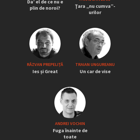
Da’ el de ce nu e
Ţara „nu cumva”-
plin de noroi?
urilor
RĂZVAN PREPELIȚĂ
TRAIAN UNGUREANU
Ies și Great
Un car de vise
ANDREI VOCHIN
Fuga înainte de
toate