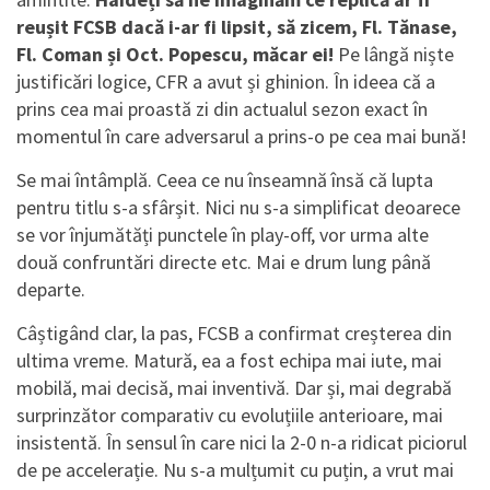
reușit FCSB dacă i-ar fi lipsit, să zicem, Fl. Tănase,
Fl. Coman și Oct. Popescu, măcar ei!
Pe lângă niște
justificări logice, CFR a avut și ghinion. În ideea că a
prins cea mai proastă zi din actualul sezon exact în
momentul în care adversarul a prins-o pe cea mai bună!
Se mai întâmplă. Ceea ce nu înseamnă însă că lupta
pentru titlu s-a sfârșit. Nici nu s-a simplificat deoarece
se vor înjumătăți punctele în play-off, vor urma alte
două confruntări directe etc. Mai e drum lung până
departe.
Câștigând clar, la pas, FCSB a confirmat creșterea din
ultima vreme. Matură, ea a fost echipa mai iute, mai
mobilă, mai decisă, mai inventivă. Dar și, mai degrabă
surprinzător comparativ cu evoluțiile anterioare, mai
insistentă. În sensul în care nici la 2-0 n-a ridicat piciorul
de pe accelerație. Nu s-a mulțumit cu puțin, a vrut mai