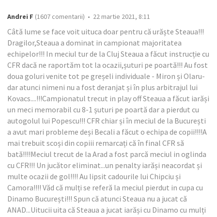
Andrei F
(1607 comentarii) • 22 martie 2021, 8:11
Câtă lume se face voit uituca doar pentru că urăște Steaua!!!
Dragilor,Steaua a dominat in campionat majoritatea
echipelor!!! In meciul tur de la Cluj Steaua a făcut instrucție cu
CFR dacă ne raportăm tot la ocazii,șuturi pe poartă!!! Au fost
doua goluri venite tot pe greșeli individuale - Miron și Olaru-
dar atunci nimeni nu a fost deranjat și în plus arbitrajul lui
Kovacs....!!!Campionatul trecut in play off Steaua a făcut iarăși
un meci memorabil cu 8-1 șuturi pe poartă dar a pierdut cu
autogolul lui Popescu!!! CFR chiar și în meciul de la București
a avut mari probleme deși Becali a făcut o echipa de copii!!!!A
mai trebuit scoși din copiii remarcați că în final CFR să
bată!!!!Meciul trecut de la Arad a fost parcă meciul in oglinda
cu CFR!!! Un jucător eliminat...un penalty iarăși neacordat și
multe ocazii de gol!!!! Au lipsit cadourile lui Chipciu și
Camora!!!! Văd că mulți se referă la meciul pierdut in cupa cu
Dinamo București!!! Spun că atunci Steaua nu a jucat că
ANAD...Uitucii uita că Steaua a jucat iarăși cu Dinamo cu mulți