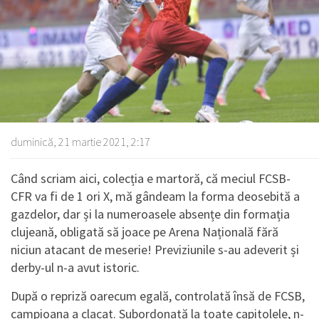
duminică, 21 martie 2021, 2:17
Când scriam aici, colecția e martoră, că meciul FCSB-
CFR va fi de 1 ori X, mă gândeam la forma deosebită a
gazdelor, dar și la numeroasele absențe din formația
clujeană, obligată să joace pe Arena Națională fără
niciun atacant de meserie! Previziunile s-au adeverit și
derby-ul n-a avut istoric.
După o repriză oarecum egală, controlată însă de FCSB,
campioana a clacat. Subordonată la toate capitolele, n-