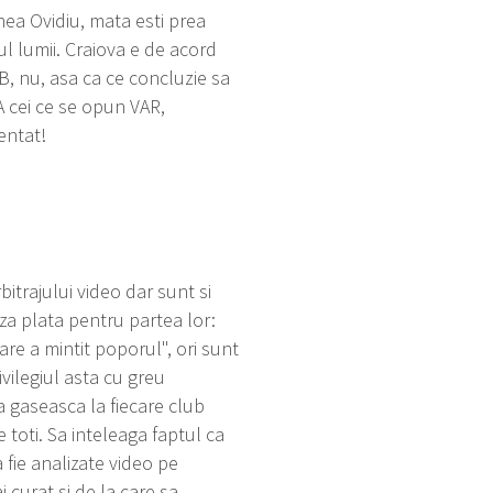
 nea Ovidiu, mata esti prea
ul lumii. Craiova e de acord
B, nu, asa ca ce concluzie sa
A cei ce se opun VAR,
entat!
itrajului video dar sunt si
za plata pentru partea lor:
are a mintit poporul", ori sunt
ivilegiul asta cu greu
 gaseasca la fiecare club
e toti. Sa inteleaga faptul ca
sa fie analizate video pe
 curat si de la care sa