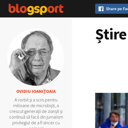
Știre
OVIDIU IOANIŢOAIA
A vorbit şi a scris pentru
milioane de microbişti, a
crescut generaţii de ziarişti şi
continuă să facă din jurnalism
privilegiul de a fi sincer cu