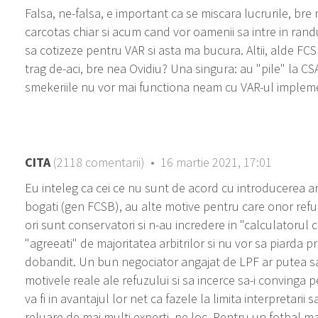
Falsa, ne-falsa, e important ca se miscara lucrurile, bre
carcotas chiar si acum cand vor oamenii sa intre in rand
sa cotizeze pentru VAR si asta ma bucura. Altii, alde FCS
trag de-aci, bre nea Ovidiu? Una singura: au "pile" la CS
smekeriile nu vor mai functiona neam cu VAR-ul implem
CITA
(2118 comentarii) • 16 martie 2021, 17:01
Eu inteleg ca cei ce nu sunt de acord cu introducerea arb
bogati (gen FCSB), au alte motive pentru care onor refu
ori sunt conservatori si n-au incredere in "calculatorul c
"agreeati" de majoritatea arbitrilor si nu vor sa piarda pr
dobandit. Un bun negociator angajat de LPF ar putea sa
motivele reale ale refuzului si sa incerce sa-i convinga p
va fi in avantajul lor net ca fazele la limita interpretarii 
reluare de mai multi experti, pe loc. Pentru un fotbal mai