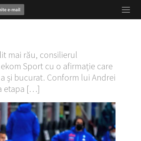
t mai rău, consilierul
elekom Sport cu o afirmație care
 a și bucurat. Conform lui Andrei
la etapa […]