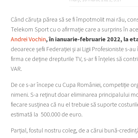
Când căruța părea să se fi împotmolit mai rău, consi
Telekom Sport cu o afirmație care a surprins în ace
Andrei Vochin
, în ianuarie-februarie 2022, la 
deoarece șefii Federației și ai Ligii Profesioniste s-a
firma ce deține drepturile TV, s-ar fi înțeles să contri
VAR.
De ce s-ar începe cu Cupa României, competiție orga
nimeni. S-a reținut doar eliminarea principalului mo
fiecare susținea că nu el trebuie să suporte costurile 
estimată la 500.000 de euro.
Parțial, fostul nostru coleg, de a cărui bună-credi