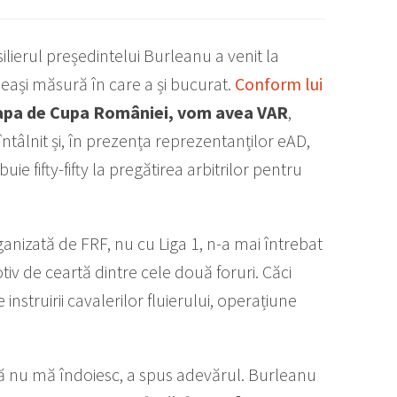
lierul președintelui Burleanu a venit la
eași măsură în care a și bucurat.
Conform lui
etapa de Cupa României, vom avea VAR
,
u întâlnit și, în prezența reprezentanților eAD,
buie fifty-fifty la pregătirea arbitrilor pentru
nizată de FRF, nu cu Liga 1, n-a mai întrebat
tiv de ceartă dintre cele două foruri. Căci
instruirii cavalerilor fluierului, operațiune
nță nu mă îndoiesc, a spus adevărul. Burleanu