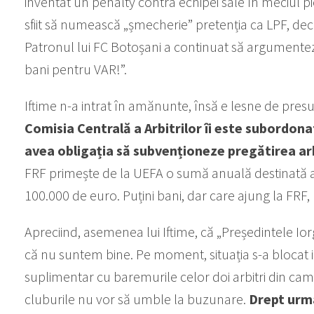
inventat un penalty contra echipei sale în meciul pi
sfiit să numească „șmecherie” pretenția ca LPF, deci c
Patronul lui FC Botoșani a continuat să argumenteze
bani pentru VAR!”.
Iftime n-a intrat în amănunte, însă e lesne de presu
Comisia Centrală a Arbitrilor îi este subordonat
avea obligația să subvenționeze pregătirea arb
FRF primește de la UEFA o sumă anuală destinată arb
100.000 de euro. Puțini bani, dar care ajung la FRF, 
Apreciind, asemenea lui Iftime, că „Președintele Ior
că nu suntem bine. Pe moment, situația s-a blocat ia
suplimentar cu baremurile celor doi arbitri din cam
cluburile nu vor să umble la buzunare.
Drept urma