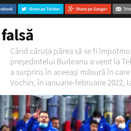
 falsă
Când căruța părea să se fi împotmoli
președintelui Burleanu a venit la T
a surprins în aceeași măsură în care
Vochin, în ianuarie-februarie 2022, 