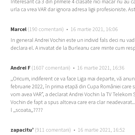
Interesant ca 3 din primele 4 clasate nici macar nu au c
urla ca vrea VAR dar ignora adresa ligii profesioniste. As
Marcel
(190 comentarii) • 16 martie 2021, 16:06
In general Andrei Vochin este un individ fals deci nu va
declara el. A invatat de la Burleanu care minte cum resp
Andrei F
(1607 comentarii) • 16 martie 2021, 16:36
,,Oricum, indiferent ce va face Liga mai departe, vă anu
februarie 2022, în prima etapă din Cupa României care 
vom avea VAR”, a declarat Andrei Vochin la TV Telekom Sp
Vochin de fapt a spus altceva care era clar neadevarat...
l ,,scoata,,????
zapacitu’
(911 comentarii) • 16 martie 2021, 16:52