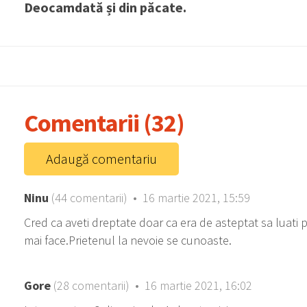
Deocamdată și din păcate.
Comentarii (32)
Adaugă comentariu
Ninu
(44 comentarii) • 16 martie 2021, 15:59
Cred ca aveti dreptate doar ca era de asteptat sa luati part
mai face.Prietenul la nevoie se cunoaste.
Gore
(28 comentarii) • 16 martie 2021, 16:02