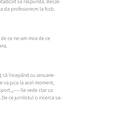
atadicsit sa raspunda. Becali
ta da profesionism la fcsb.
d de ce ne-am mira de ce
ira.
nț că începând cu ianuarie-
se va juca la acel moment,
ort.,,-----Se vede clar ca
.De ce jurnlistul o incerca sa-