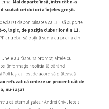
oblema.
Mai departe însă, întrucât n-a
discutat cei doi ori a înțeles greșit.
 declarat disponibilitatea ca LPF să suporte
-o, logic, de poziția cluburilor din L1.
LPF ar trebui să obțină suma cu pricina din
is. Unele au răspuns prompt, altele cu
epsi (informație neoficială) părând
i Poli Iași au fost de acord să plătească
 au refuzat că cedeze un procent cât de
a, nu-i așa?
entru că eternul gafeur Andrei Chivulete a