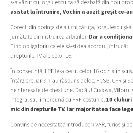
s-a văzut cu Iorgulescu ca să dezbată din nou pr
asistat la întrunire, Vochin a auzit greșit ce-au 
Corect, din dorința de a urni căruța, Iorgulescu și-a
jumătate din instruirea arbitrilor.
Dar a condiționat
Fiind obligatoriu ca ele să-și dea acordul, întrucât 
drepturile TV ale celor 16.
În consecință, LPF le-a cerut celor 16 opinia în scr
întârziere, iar 3 n-au răspuns deloc, FCSB, CFR și S
neinteresate de chestiune. Dacă U Craiova, Viitorul ș
integral sau împreună cu FRF costurile,
10 cluburi
mic din drepturile TV. Iar majoritatea face lege
Convins de necesitatea introducerii VAR, furios și p