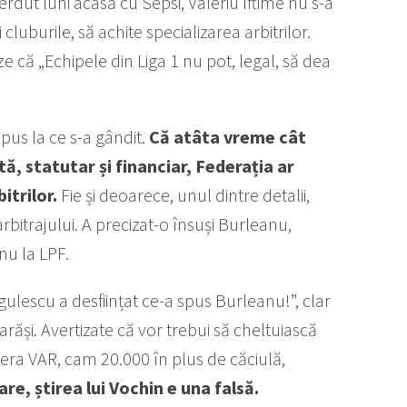
erdut luni acasă cu Sepsi, Valeriu Iftime nu s-a
luburile, să achite specializarea arbitrilor.
 că „Echipele din Liga 1 nu pot, legal, să dea
pus la ce s-a gândit.
Că atâta vreme cât
ă, statutar și financiar, Federația ar
itrilor.
Fie și deoarece, unul dintre detalii,
itrajului. A precizat-o însuși Burleanu,
nu la LPF.
gulescu a desființat ce-a spus Burleanu!”, clar
răși. Avertizate că vor trebui să cheltuiască
era VAR, cam 20.000 în plus de căciulă,
re, știrea lui Vochin e una falsă.