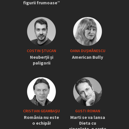
figurii frumoase”
COSTIN ȘTUCAN
OANA DUȘMĂNESCU
Neuberții și
American Bully
paligorii
CRISTIAN GEAMBAŞU
GUSTI ROMAN
România nu este
Marti se va lansa
o echipă!
Dieta cu
ciocolata, o carte