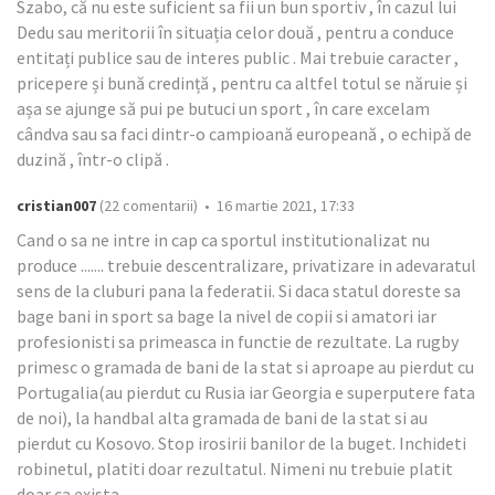
Szabo, că nu este suficient sa fii un bun sportiv , în cazul lui
Dedu sau meritorii în situația celor două , pentru a conduce
entitați publice sau de interes public . Mai trebuie caracter ,
pricepere și bună credință , pentru ca altfel totul se năruie și
așa se ajunge să pui pe butuci un sport , în care excelam
cândva sau sa faci dintr-o campioană europeană , o echipă de
duzină , într-o clipă .
cristian007
(22 comentarii) • 16 martie 2021, 17:33
Cand o sa ne intre in cap ca sportul institutionalizat nu
produce ....... trebuie descentralizare, privatizare in adevaratul
sens de la cluburi pana la federatii. Si daca statul doreste sa
bage bani in sport sa bage la nivel de copii si amatori iar
profesionisti sa primeasca in functie de rezultate. La rugby
primesc o gramada de bani de la stat si aproape au pierdut cu
Portugalia(au pierdut cu Rusia iar Georgia e superputere fata
de noi), la handbal alta gramada de bani de la stat si au
pierdut cu Kosovo. Stop irosirii banilor de la buget. Inchideti
robinetul, platiti doar rezultatul. Nimeni nu trebuie platit
doar ca exista.....