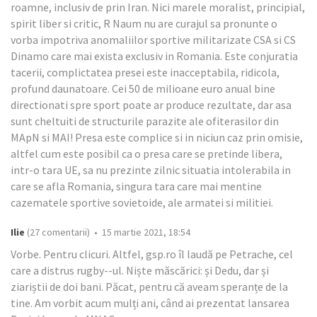
roamne, inclusiv de prin Iran. Nici marele moralist, principial,
spirit liber si critic, R Naum nu are curajul sa pronunte o
vorba impotriva anomaliilor sportive militarizate CSA si CS
Dinamo care mai exista exclusiv in Romania. Este conjuratia
tacerii, complictatea presei este inacceptabila, ridicola,
profund daunatoare. Cei 50 de milioane euro anual bine
directionati spre sport poate ar produce rezultate, dar asa
sunt cheltuiti de structurile parazite ale ofiterasilor din
MApN si MAI! Presa este complice si in niciun caz prin omisie,
altfel cum este posibil ca o presa care se pretinde libera,
intr-o tara UE, sa nu prezinte zilnic situatia intolerabila in
care se afla Romania, singura tara care mai mentine
cazematele sportive sovietoide, ale armatei si militiei.
Ilie
(27 comentarii) • 15 martie 2021, 18:54
Vorbe. Pentru clicuri. Altfel, gsp.ro îl laudă pe Petrache, cel
care a distrus rugby--ul. Niște măscărici: și Dedu, dar și
ziariștii de doi bani. Păcat, pentru că aveam speranțe de la
tine. Am vorbit acum mulți ani, când ai prezentat lansarea