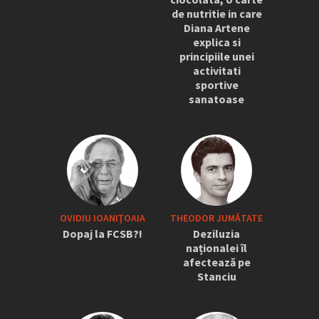
de nutritie in care
Diana Artene
explica si
principiile unei
activitati
sportive
sanatoase
OVIDIU IOANIŢOAIA
THEODOR JUMĂTATE
Dopaj la FCSB?!
Deziluzia
naționalei îl
afectează pe
Stanciu