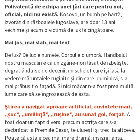
Polivalentă de echipa unei ţări care pentru noi,
oficial, nici nu există.
Kosovo, un bumb pe hartă,
izvorât din războaiele iugoslave, are doar 13 ani
vechime şi acum o victimă de lux la cingătoare.
Mai jos, mai slab, mai lent
De lux? De lux e numele. Corpul e o umbră. Handbalul
nostru masculin e ca un zgârie-nori lăsat de izbelişte,
degradându-se de decenii, un schelet care îşi lasă la
vedere măruntaiele ruginite şi din care, duminică, s-a
mai prăbuşit o faţadă. Şi nici măcar n-a fost prea multă
lume care să se îngrozească de asta.
Ştirea a navigat aproape artificial, cuvintele mari,
„şoc”, „umilinţă”, „ruşine”, au sunat gol, forţat.
A
fost doar un fapt divers, precum actriţa care s-a
dezbrăcat la Premiile Cesar, te uluieşti şi treci la altceva.
Poate că asta e cea mai mare dramă: insignifianţa.