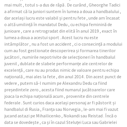
mai mult , totul s-a dus de râpă . De curând , Gheorghe Tadici
a afirmat că la juniori suntem în lumea a doua a handbalului ,
dar același lucru este valabil și pentru fete , unde am încasat
o altă umilință în mandatul Dedu , cu echipa feminină de
junioare , care a retrogradat din elită în anul 2019 , exact în
lumea a doua a acestui sport . Acest lucru nu este
intâmplător , nu a fost un accident , ci o consecință a modului
cum au fost gestionate descoperirea și formarea tinerilor
jucători , numirile nepotrivite de selecționeri în handbalul
juvenil , dublate de slabele performanțe ale centrelor de
excelență , care nu au produs nimic de valoare pentru echipa
națională , mai ales la fete , din anul 2014 . Din acest punct de
vedere , putem să-l numim pe Alexandru Dedu ca fiind
președintele zero , acesta fiind numarul jucătoarelor care
joaca la echipa națională acum , provenite din centrele
federale . Sunt curios daca același personaj ar fi păstorit și
handbalul di Rusia , Franța sau Norvegia , le-am mai fi vazut
jucand astazi pe Mihailicenko , Nokandi sau Reistad . Încă o
data se dovedește , ca și în cazul Steluței Luca sau Gabrielei