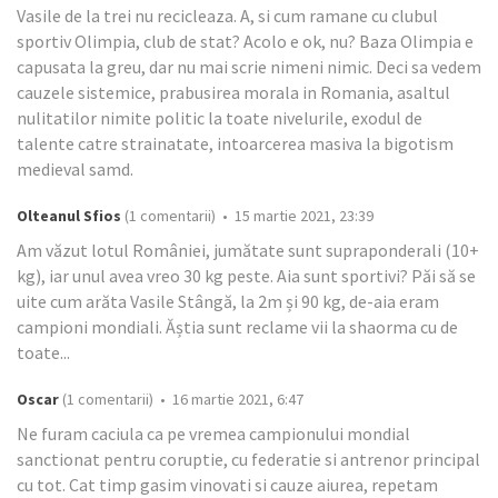
Vasile de la trei nu recicleaza. A, si cum ramane cu clubul
sportiv Olimpia, club de stat? Acolo e ok, nu? Baza Olimpia e
capusata la greu, dar nu mai scrie nimeni nimic. Deci sa vedem
cauzele sistemice, prabusirea morala in Romania, asaltul
nulitatilor nimite politic la toate nivelurile, exodul de
talente catre strainatate, intoarcerea masiva la bigotism
medieval samd.
Olteanul Sfios
(1 comentarii) • 15 martie 2021, 23:39
Am văzut lotul României, jumătate sunt supraponderali (10+
kg), iar unul avea vreo 30 kg peste. Aia sunt sportivi? Păi să se
uite cum arăta Vasile Stângă, la 2m și 90 kg, de-aia eram
campioni mondiali. Ăștia sunt reclame vii la shaorma cu de
toate...
Oscar
(1 comentarii) • 16 martie 2021, 6:47
Ne furam caciula ca pe vremea campionului mondial
sanctionat pentru coruptie, cu federatie si antrenor principal
cu tot. Cat timp gasim vinovati si cauze aiurea, repetam