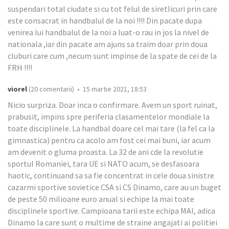
suspendari total ciudate si cu tot felul de siretlicuri prin care
este consacrat in handbalul de la noi !!!! Din pacate dupa
venirea lui handbalul de la noi a luat-o rau in jos la nivel de
nationala ,iar din pacate am ajuns sa traim doar prin doua
cluburi care cum ,necum sunt impinse de la spate de cei de la
FRH !!!!
viorel
(20 comentarii) • 15 martie 2021, 18:53
Nicio surpriza. Doar inca o confirmare. Avem un sport ruinat,
prabusit, impins spre periferia clasamentelor mondiale la
toate disciplinele. La handbal doare cel mai tare (la fel ca la
gimnastica) pentru ca acolo am fost cei mai buni, iar acum
am devenit o gluma proasta. La 32 de ani cde la revolutie
sportul Romaniei, tara UE si NATO acum, se desfasoara
haotic, continuand sa sa fie concentrat in cele doua sinistre
cazarmi sportive sovietice CSA si CS Dinamo, care au un buget
de peste 50 milioane euro anual si echipe la mai toate
disciplinele sportive. Campioana tarii este echipa MAI, adica
Dinamo la care sunt o multime de straine angajati ai politiei