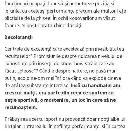
funcţionari ocupaţi doar să-şi perpetueze poziţia şi
lefurile, cu aceleaşi performanţe precum ale multor feţe
plictisite de la ghişee. În ochii kosovarilor am văzut
foame. Ai noştri arătau bine dospiţi.
Decoloranţii
Centrele de excelenţă care excelează prin invizibilitatea
rezultatelor? Promisiunile despre ridicarea nivelului de
cunoştinţe prin inserţii de know-how străin care au
făcut „pleosc”? Când e despre haltere, ne pasă mai
puţin, acolo ne-om mai înfiora când va exploda cineva
de atâtea substanţe interzise.
Însă cu handbalul am
crescut mulţi, era parte din ceea ce suntem ca
naţie sportivă, o moştenire, un loc în care să ne
recunoaştem.
Prăbuşirea acestui sport nu provoacă doar nopţi albe lui
Birtalan. Intrarea lui în nefiinţa performanţei şi în cartea