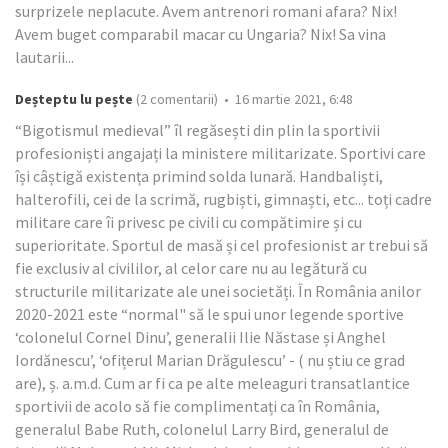
surprizele neplacute. Avem antrenori romani afara? Nix!
Avem buget comparabil macar cu Ungaria? Nix! Sa vina
lautarii...
Deșteptu lu pește
(2 comentarii) • 16 martie 2021, 6:48
“Bigotismul medieval” îl regăsești din plin la sportivii
profesioniști angajați la ministere militarizate. Sportivi care
își câștigă existența primind solda lunară. Handbaliști,
halterofili, cei de la scrimă, rugbiști, gimnaști, etc... toți cadre
militare care îi privesc pe civili cu compătimire și cu
superioritate. Sportul de masă și cel profesionist ar trebui să
fie exclusiv al civililor, al celor care nu au legătură cu
structurile militarizate ale unei societăți. În România anilor
2020-2021 este “normal" să le spui unor legende sportive
‘colonelul Cornel Dinu’, generalii Ilie Năstase și Anghel
Iordănescu’, ‘ofițerul Marian Drăgulescu’ - ( nu știu ce grad
are), ș. a.m.d. Cum ar fi ca pe alte meleaguri transatlantice
sportivii de acolo să fie complimentați ca în România,
generalul Babe Ruth, colonelul Larry Bird, generalul de