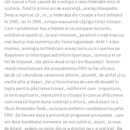
cât eșecul a fost cauzat de o echipa a carei federație este în
scutece , fiind în primii ani de existență , același Alexandru
Dedu a replicat că , ce , și federația din Croația a fost infiițată
în 1995 , iar în 1996 , echipa masculină câștiga titlul olimpic .
Care-i problema? Așa a înțeles el sa compare lucrurile ,
evitând sa spună ca , la acel moment , jucatorii croați erau cei
mai buni și mai numeroși din fosta Iugoslavie . Atât l-a dus
mintea , analogia sa fiind cam aceași lucru cu a-l asemui pe
Napoleon cu interlopul autohton Spartacus , cumva și el un
fel de împarat , dar peste două strazi din București . Aceste
reacții revoltatoare ale președintelui FRH nu fac altceva
decât să-i dezvăluie caracterul diform , dovedit , de altfel și cu
multe alte prilejuri , dar și ferocitatea de care dă dovadă în
lupta pentru păstrarea tronul , indiferent cum . Impostura ,
în sens explicativ , reprezintă și situația în care se află cineva
care vrea să înșele buna-credință a altora , adică exact ce a
făcut Alexandru Dedu , cu ocazia ambelor candidaturi la șefia
FRH . De fiecare data a prezentat programe pompoase , care
vor duce handbalul romanesc pe noi culmi și , acum , la ceas
de bilanț , vedem cu nimic din ce a promis nu s-a realizat . Ba