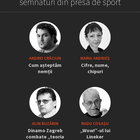
semnături din presa de sport
„Iordănescu a tras sforile să revină la
ANDREI CRĂCIUN
MARIA ANDRIEŞ
națională” » Pițurcă face dezvăluiri
Cum așteptăm
Cifre, nume,
tari: „Dacă știam că vine el...” +
nemții
chipuri
Scena din avion: „Era transfigurat”
ALIN BUZĂRIN
RADU COSAȘU
Dinamo Zagreb
„Wow!”-ul lui
combate „teoria
Lineker