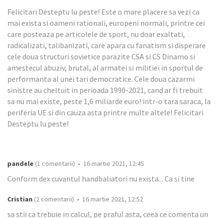
Felicitari Desteptu lu peste! Este o mare placere sa vezi ca
mai exista si oameni rationali, europeni normali, printre cei
care posteaza pe articolele de sport, nu doar exaltati,
radicalizati, talibanizati, care apara cu fanatism si disperare
cele doua structuri sovietice parazite CSA si CS Dinamo si
amestecul abuziv, brutal, al armatei si militiei in sportul de
performanta al unei tari democratice. Cele doua cazarmi
sinistre au cheltuit in perioada 1990-2021, cand ar fi trebuit
sa nu mai existe, peste 1,6 miliarde euro! intr-o tara saraca, la
periferia UE si din cauza asta printre multe altele! Felicitari
Desteptu lu peste!
pandele
(1 comentarii) • 16 martie 2021, 12:45
Conform dex cuvantul handbaliatori nu exista... Ca si tine
Cristian
(2 comentarii) • 16 martie 2021, 12:52
sa stii ca trebuie in calcul, pe praful asta, ceea ce comenta un