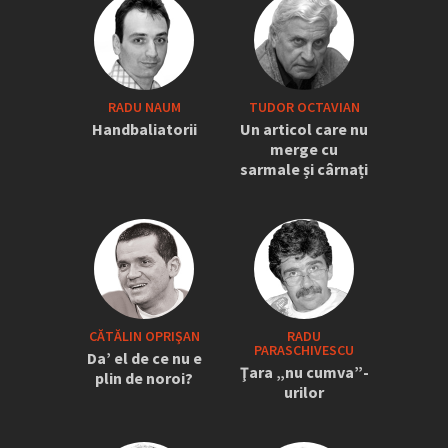
RADU NAUM
TUDOR OCTAVIAN
Handbaliatorii
Un articol care nu
merge cu
sarmale și cârnați
CĂTĂLIN OPRIŞAN
RADU
PARASCHIVESCU
Da’ el de ce nu e
Ţara „nu cumva”-
plin de noroi?
urilor