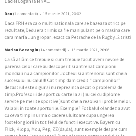
Daciei Logan la MNAC.
Dan
(1 comentarii) • 15 martie 2021, 20:02
Daca FRH era ca o multinationala care se bazeaza strict pe
rezultate,Dedu era trimis sa fie manipulant pe o masina care
cara marfa ...un gropar...exact ca Petrache de la Rugby...2 tristi
Marian Boeangiu
(14 comentarii) • 15 martie 2021, 20:06
Ca să aflăm ce trebuie si cum trebuie facut avem nevoie de
parerea celor care au descoperit si antrenat campionii
mondiali nu a campionilor. Jocheul si antrenorul sunt cheia
succesului nu calul!!! Cat timp dam credit " campionilor"
dezastrul este sigur si nu reprezinta decat o problemă de
timp.Profesorii de sport cu carte la zi (nu cei cu diplome
servite pe merite sportive )sunt cheia rezolvarii problemelor.
Valabil in toate sporturile. Exemple? Fotbalul olandez a avut
cu ceva timp in urma o cadere uluitoare dupa ungerea
fostelor glorii in tot felul de functii executive. Bayern cu
Flick, Klopp, Mou, Pep, ZZ(da,da), sunt exemple despre cum
cartea bate "experienta". Dupa plecarea antrenorului de la