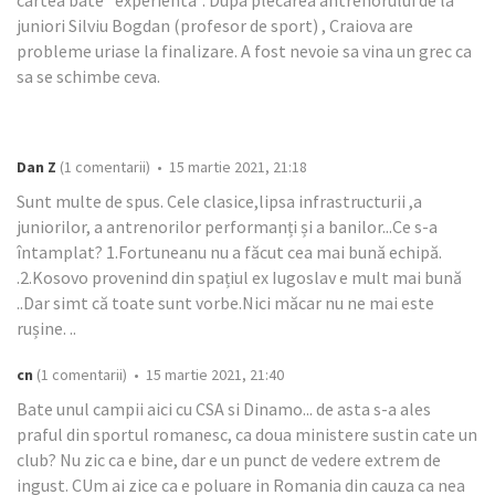
juniori Silviu Bogdan (profesor de sport) , Craiova are
probleme uriase la finalizare. A fost nevoie sa vina un grec ca
sa se schimbe ceva.
Dan Z
(1 comentarii) • 15 martie 2021, 21:18
Sunt multe de spus. Cele clasice,lipsa infrastructurii ,a
juniorilor, a antrenorilor performanți și a banilor...Ce s-a
întamplat? 1.Fortuneanu nu a făcut cea mai bună echipă.
.2.Kosovo provenind din spațiul ex Iugoslav e mult mai bună
..Dar simt că toate sunt vorbe.Nici măcar nu ne mai este
rușine. ..
cn
(1 comentarii) • 15 martie 2021, 21:40
Bate unul campii aici cu CSA si Dinamo... de asta s-a ales
praful din sportul romanesc, ca doua ministere sustin cate un
club? Nu zic ca e bine, dar e un punct de vedere extrem de
ingust. CUm ai zice ca e poluare in Romania din cauza ca nea