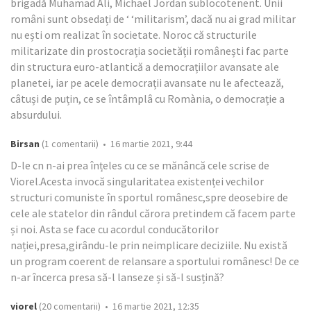
brigadă Muhamad Ali, Michael Jordan sublocotenent. Unii
români sunt obsedați de ‘ ‘militarism’, dacă nu ai grad militar
nu ești om realizat în societate. Noroc că structurile
militarizate din prostocrația societății românești fac parte
din structura euro-atlantică a democrațiilor avansate ale
planetei, iar pe acele democrații avansate nu le afectează,
câtuși de puțin, ce se întâmplâ cu Romània, o democrație a
absurdului.
Birsan
(1 comentarii) • 16 martie 2021, 9:44
D-le cn n-ai prea înțeles cu ce se mănâncă cele scrise de
Viorel.Acesta invocă singularitatea existenței vechilor
structuri comuniste în sportul românesc,spre deosebire de
cele ale statelor din rândul cărora pretindem că facem parte
și noi. Asta se face cu acordul conducătorilor
nației,presa,girându-le prin neimplicare deciziile. Nu există
un program coerent de relansare a sportului românesc! De ce
n-ar încerca presa să-l lanseze și să-l susțină?
viorel
(20 comentarii) • 16 martie 2021, 12:35