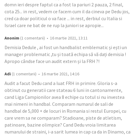
domn ieri despre faptul ca a fost la pariuri 2 pauza, 2 final,
cota 25... in rest, vedem ce facem cum il da cineva pe Dedu jos,
cred ca doar politicul o va face ... in rest, derbiul cu Italia si
Israel care ne bat de ne rup la juniori se apropie...
Anonim
(1 comentarii) • 16 martie 2021, 13:11
Demisia Dedule , ai fost un handbalist emblematic și ești un
manager problematic ,tu și toată echipa să vă dați demisia !
Apropo cândse face un audit extern și la FRH ?!
Adi
(1 comentarii) • 16 martie 2021, 14:16
Audit a facut Dedu cand a luat FRH in primire. Gloria s-a
obtinut cu generatii care stateau 6 luni in cantonamente,
cand Liga Campionilor avea 8 echipe cu totul si nu investea
mai nimeni in handbal. Comparam numarul de sali de
handbal de 5,000 + de locuri in Romania si restul Europei, cu
care vrem sa ne comparam? Stadioane, piste de atletism,
patinoare, bazine olimpice? Cand Dedu vroia limitarea
numarului de straini, i-a sarit lumea in cap ca da in Dinamo, ca