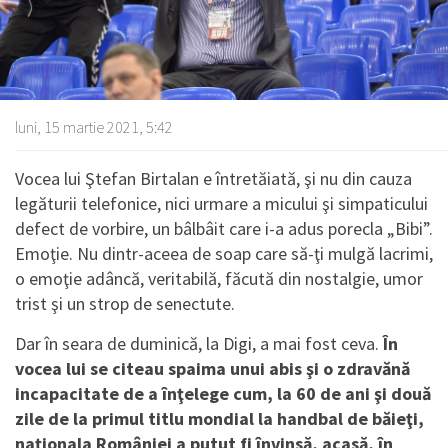
luni, 15 martie 2021, 5:42
Vocea lui Ştefan Birtalan e întretăiată, şi nu din cauza
legăturii telefonice, nici urmare a micului şi simpaticului
defect de vorbire, un bâlbâit care i-a adus porecla „Bibi”.
Emoţie. Nu dintr-aceea de soap care să-ţi mulgă lacrimi,
o emoţie adâncă, veritabilă, făcută din nostalgie, umor
trist şi un strop de senectute.
Dar în seara de duminică, la Digi, a mai fost ceva.
În
vocea lui se citeau spaima unui abis şi o zdravănă
incapacitate de a înţelege cum, la 60 de ani şi două
zile de la primul titlu mondial la handbal de băieţi,
naţionala României a putut fi învinsă, acasă, în