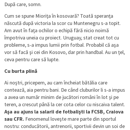
După care, somn.
Cum se spune Mioriţa în kosovară? Toată speranţa
născută după victoria la scor cu Muntenegru s-a topit.
Am avut în faţa ochilor o echipă fără nicio noimă
împotriva uneia cu proiect. Uruguay, stat creat tot cu
probleme, s-a impus lumii prin fotbal. Probabil că aşa
vor să facă şi cei din Kosovo, dar prin handbal. Au un ţel,
ceva pentru care să lupte.
Cu burta plină
Ai noştri, pricepem, au cam încheiat bătălia care
contează, aia pentru bani. De când cluburilor li s-a impus
a avea un număr minim de jucători români în lot şi pe
teren, a crescut până la cer cota celor cu niscaiva talent.
Aşa au ajuns la salarii de fotbalişti la FCSB, Craiova
sau CFR.
Fenomenul loveşte mare parte din sportul
nostru: conducătorii, antrenorii, sportivii devin un soi de