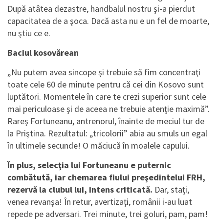
După atâtea dezastre, handbalul nostru şi-a pierdut
capacitatea de a şoca. Dacă asta nu e un fel de moarte,
nu ştiu ce e.
Baciul kosovărean
„Nu putem avea sincope şi trebuie să fim concentraţi
toate cele 60 de minute pentru că cei din Kosovo sunt
luptători. Momentele în care te crezi superior sunt cele
mai periculoase şi de aceea ne trebuie atenţie maximă”.
Rareş Fortuneanu, antrenorul, înainte de meciul tur de
la Priştina. Rezultatul: „tricolorii” abia au smuls un egal
în ultimele secunde! O măciucă în moalele capului.
În plus, selecţia lui Fortuneanu e puternic
combătută, iar chemarea fiului preşedintelui FRH,
rezervă la clubul lui, intens criticată.
Dar, staţi,
venea revanşa! În retur, avertizaţi, românii i-au luat
repede pe adversari. Trei minute, trei goluri, pam, pam!