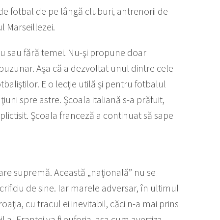
de fotbal de pe lângă cluburi, antrenorii de
l Marseillezei.
cu sau fără temei. Nu-şi propune doar
 buzunar. Aşa că a dezvoltat unul dintre cele
liştilor. E o lecţie utilă şi pentru fotbalul
ni spre astre. Şcoala italiană s-a prăfuit,
ictisit. Şcoala franceză a continuat să sape
loare supremă. Această „naţională” nu se
rificiu de sine. Iar marele adversar, în ultimul
Croaţia, cu tracul ei inevitabil, căci n-a mai prins
 al Franţei va fi euforia, aşa cum avertiza