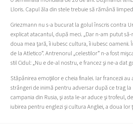
Lloris. Capul ăla din stele trebuie să rămână limped
Griezmann nu s-a bucurat la golul înscris contra Urugu
explicat atacantul, după meci. „Dar n-am putut să-
doua mea ţară, îi iubesc cultura, îi iubesc oamenii. Î
de la Atletico”. Antrenorul „celestilor” n-a fost mişca
stil Cidul: „Nu e de-al nostru, e francez şi ne-a dat go
Stăpânirea emoţiilor e cheia finalei. Iar francezii au
strângeri de inimă pentru adversar după ce trag la po
campania din Rusia, şi asta le-ar aduce şi trofeul, d
iubirea pentru englezi şi cultura Angliei, a doua lor