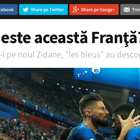
 este această Franţă
l pe noul Zidane, "les bleus" au desco