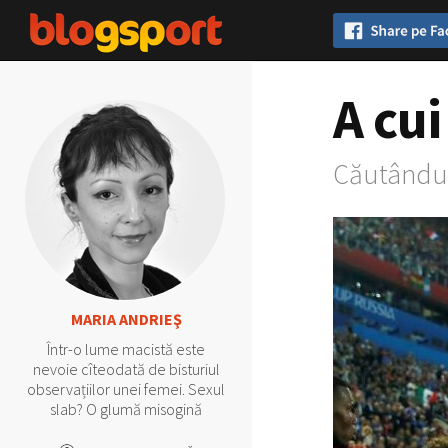
A cui
Căutându-
MARIA ANDRIEŞ
Într-o lume macistă este
nevoie cîteodată de bisturiul
observațiilor unei femei. Sexul
slab? O glumă misogină