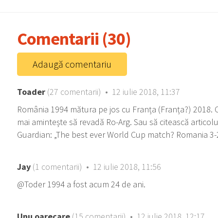
Comentarii (30)
Adaugă comentariu
Toader
(27 comentarii) • 12 iulie 2018, 11:37
România 1994 mătura pe jos cu Franța (Franța?) 2018. C
mai amintește să revadă Ro-Arg. Sau să citească articolu
Guardian: „The best ever World Cup match? Romania 3-2
Jay
(1 comentarii) • 12 iulie 2018, 11:56
@Toder 1994 a fost acum 24 de ani.
Unu oarecare
(15 comentarii) • 12 iulie 2018, 12:17