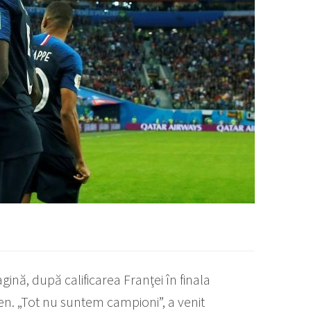
agină, după calificarea Franţei în finala
sien. „Tot nu suntem campioni”, a venit