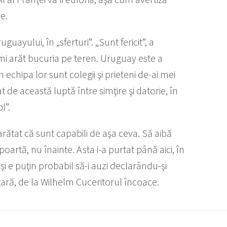
e.
ayului, în „sferturi”. „Sunt fericit”, a
mi arăt bucuria pe teren. Uruguay este a
n echipa lor sunt colegii şi prieteni de-ai mei
t de această luptă între simţire şi datorie, în
l”.
 arătat că sunt capabili de aşa ceva. Să aibă
artă, nu înainte. Asta i-a purtat până aici, în
eşi e puţin probabil să-i auzi declarându-şi
 ţară, de la Wilhelm Cuceritorul încoace.