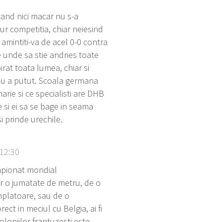
cand nici macar nu s-a
tur competitia, chiar neiesind
 amintiti-va de acel 0-0 contra
e unde sa stie andries toate
irat toata lumea, chiar si
 nu a putut. Scoala germana
ie si ce specialisti are DHB
e si ei sa se bage in seama
i prinde urechile.
 12:30
ampionat mondial
r o jumatate de metru, de o
mplatoare, sau de o
rect in meciul cu Belgia, ai fi
oloniilor frantuzesti este