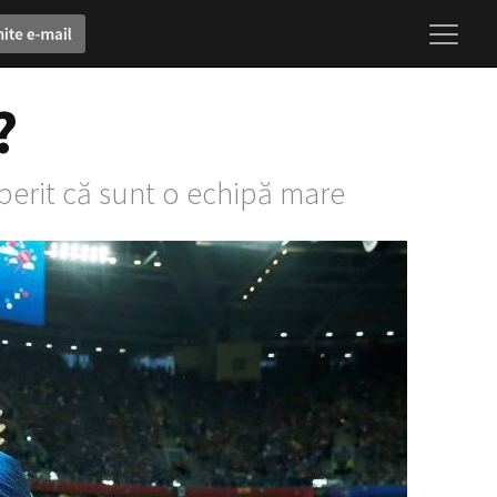
?
perit că sunt o echipă mare