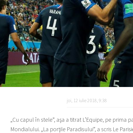
joi, 12 iulie 2018, 9:38
„Cu capul în stele”, aşa a titrat L’Equipe, pe prima p
Mondialului. „La porţile Paradisului”, a scris Le Pari