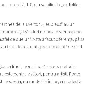
ia muncită, 1-0, din semifinala „cartofilor
artinez de la Everton, „les bleus” au un
e anume câştigă titluri mondiale şi europene:
 astfel de dueluri”. Asta a făcut diferenţa, până
i au ţinut de rezultat „precum câinii” de osul
ba ca fiind „monstruos”, a şters metodic
nu este pentru visători, pentru artişti. Poate
fost modestia, nu modestia în joc, ci modestia