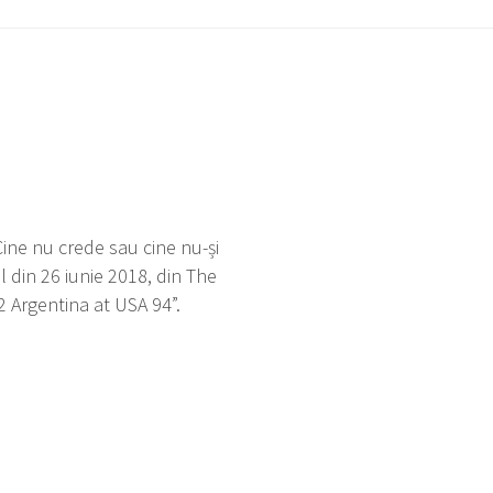
ine nu crede sau cine nu-și
l din 26 iunie 2018, din The
 Argentina at USA 94”.