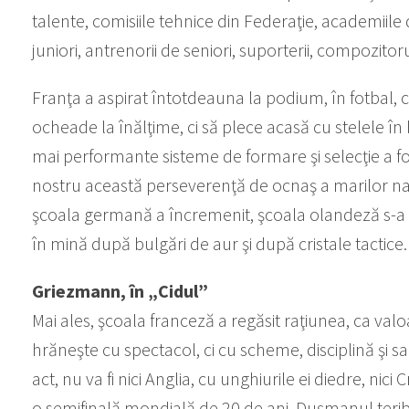
talente, comisiile tehnice din Federaţie, academiile 
juniori, antrenorii de seniori, suporterii, compozitoru
Franţa a aspirat întotdeauna la podium, în fotbal, 
ocheade la înălţime, ci să plece acasă cu stelele în
mai performante sisteme de formare şi selecţie a fotba
nostru această perseverenţă de ocnaş a marilor naţiu
şcoala germană a încremenit, şcoala olandeză s-a pl
în mină după bulgări de aur şi după cristale tactice.
Griezmann, în „Cidul”
Mai ales, şcoala franceză a regăsit raţiunea, ca va
hrăneşte cu spectacol, ci cu scheme, disciplină şi sac
act, nu va fi nici Anglia, cu unghiurile ei diedre, nici 
o semifinală mondială de 20 de ani. Duşmanul teribil