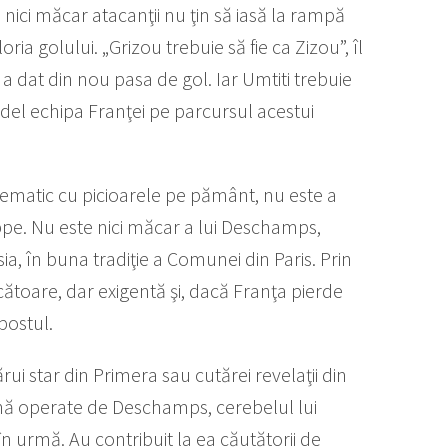
ci măcar atacanţii nu ţin să iasă la rampă
ia golului. „Grizou trebuie să fie ca Zizou”, îl
 a dat din nou pasa de gol. Iar Umtiti trebuie
udel echipa Franţei pe parcursul acestui
stematic cu picioarele pe pământ, nu este a
appe. Nu este nici măcar a lui Deschamps,
sia, în buna tradiţie a Comunei din Paris. Prin
scătoare, dar exigentă şi, dacă Franţa pierde
postul.
rui star din Primera sau cutărei revelaţii din
ină operate de Deschamps, cerebelul lui
n urmă. Au contribuit la ea căutătorii de