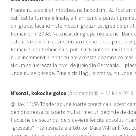
Franta nu a aspirat intotdeauna la podium. Au fost ani 
calificat la Turneele finale, alti ani cand a parasit prema
din grupa, facand niste meciuri groaznice, greu de privit,
Romaniei, in 2008. Nu a iesit din grupa nici atunci. Dar d
astea, ea scrie din auzite, dupa ureche. De aspirat, a asp
Romania, dar trebuie sa si poti. Ori Franta de multe ori
nu a incremenit. Habar nu are aceasta doamna ce masinar
si cum se lucreaza la nivel de juniori in Germania. Ii plac
unde nu se pricepe. Bine a zis Hagi, la cratita, nu unde is
N’sonzi, kokoche goloa
(8 comentarii) • 12 iulie 2018,
@ Jay, 11:56 Toader spune foarte corect ca si acest c
demonstreaza ca soarta multor meciuri depinde de doa
fractiune de secunda, de o deviere fericita absolut inta
"greseala" intentionata a arbitrilor. Daca VAR ar fi fost co
vazut Franta acasa direct din semifinala. Echipa asta a c