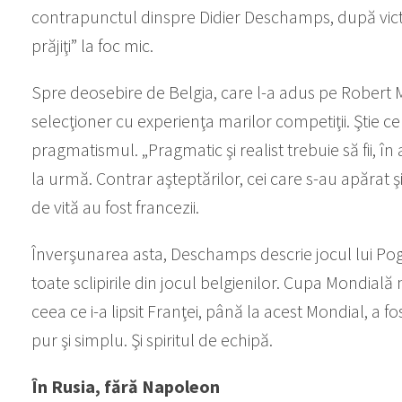
contrapunctul dinspre Didier Deschamps, după victor
prăjiţi” la foc mic.
Spre deosebire de Belgia, care l-a adus pe Robert M
selecţioner cu experienţa marilor competiţii. Ştie c
pragmatismul. „Pragmatic şi realist trebuie să fii, în
la urmă. Contrar aşteptărilor, cei care s-au apărat ş
de vită au fost francezii.
Înverşunarea asta, Deschamps descrie jocul lui Pog
toate sclipirile din jocul belgienilor. Cupa Mondială 
ceea ce i-a lipsit Franţei, până la acest Mondial, a 
pur şi simplu. Şi spiritul de echipă.
În Rusia, fără Napoleon