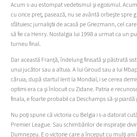
Acum s-au estompat vedetismul şi egoismul. Acum ni
cu orice preţ, pasează, nu se avântă orbeşte spre glor
sfătuiesc jurnaliştii de acasă pe Griezmann, cel care
să fie ca Henry. Nostalgia lui 1998 a urmat ca un p
turneu final.
Dar această Franţă, îndelung finisată şi păstrată si
unui jucător sau a altuia. A lui Giroud sau a lui Mb
căruia, după startul lent la Mondial, i se cerea demi
optimi era ca şi înlocuit cu Zidane. Patria e recuno
finala, e foarte probabil ca Deschamps să-şi piardă 
Nu poţi spune că victoria cu Belgia i s-a datorat cută
Premier League. Sau schimbărilor de inspiraţie div
Dumnezeu. E o victorie care a început cu mulţi ani î