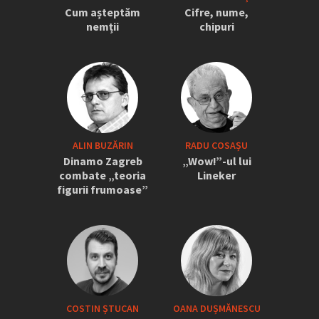
națională” » Pițurcă face dezvăluiri
Cum așteptăm
Cifre, nume,
tari: „Dacă știam că vine el...” +
nemții
chipuri
Scena din avion: „Era transfigurat”
ALIN BUZĂRIN
RADU COSAȘU
Dinamo Zagreb
„Wow!”-ul lui
combate „teoria
Lineker
figurii frumoase”
COSTIN ȘTUCAN
OANA DUȘMĂNESCU