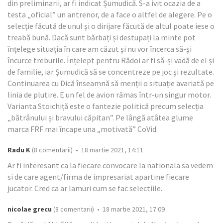
din preliminarii, ar fi indicat Șumudică. S-a ivit ocazia de a
testa „oficial” un antrenor, de a face o altfel de alegere. Pe o
selecție făcută de unul și o dirijare făcută de altul poate iese o
treabă bună. Dacă sunt bărbați și destupați la minte pot
înțelege situația în care am căzut și nu vor încerca să-și
încurce treburile. Înțelept pentru Rădoi ar fi să-și vadă de el și
de familie, iar Șumudică să se concentreze pe joc și rezultate.
Continuarea cu Dică înseamnă să menții o situație avariată pe
linia de plutire. E un fel de avion rămas într-un singur motor.
Varianta Stoichiță este o fantezie politică precum selecția
„bătrânului și bravului căpitan”. Pe lângă atâtea glume
marca FRF mai încape una „motivată” CoVid.
Radu K
(8 comentarii) • 18 martie 2021, 14:11
Ar fi interesant ca la fiecare convocare la nationala sa vedem
si de care agent/firma de impresariat apartine fiecare
jucator. Cred ca ar lamuri cum se fac selectiile.
nicolae grecu
(8 comentarii) • 18 martie 2021, 17:09