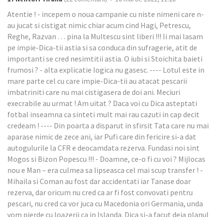
Atentie ! - incepem o noua campanie cu niste nimeni care n-
au jucat si cistigat nimic chiar acum cind Hagi, Petrescu,
Reghe, Razvan … pina la Multescu sint liberi !!! Ii mai lasam
pe impie-Dica-tii astia si sa conduca din sufragerie, atit de
importanti se cred nesimtitii astia. O iubi si Stoichita baieti
frumosi ? - alta explicatie logica nu gasesc. ---- Lotul este in
mare parte cel cu care impie-Dica-tii au atacat pescarii
imbatriniti care nu mai cistigasera de doi ani. Meciuri
execrabile au urmat ! Am uitat ? Daca voi cu Dica asteptati
fotbal inseamna ca sinteti mult mai rau cazuti in cap decit
credeam ! ---- Din poarta a disparut in sfirsit Tata care nu mai
aparase nimic de zece ani, iar Pufi care din fericire si-a dat
autogulurile la CFR e deocamdata rezerva. Fundasi noi sint
Mogos si Bizon Popescu !!! - Doamne, ce-o fi cu voi ? Mijlocas
nou e Man – era culmea sa lipseasca cel mai scup transfer ! -
Mihaila si Coman au fost dar accidentati iar Tanase doar
rezerva, dar oricum nu cred ca ar fi fost convovati pentru
pescari, nu cred ca vor juca cu Macedonia ori Germania, unda
vom pierde cu loazerii ca in Islanda. Dica si-a facut deja planul