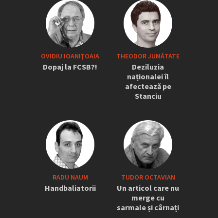
OVIDIU IOANIŢOAIA
THEODOR JUMĂTATE
Dopaj la FCSB?!
Deziluzia
naționalei îl
afectează pe
Stanciu
RADU NAUM
TUDOR OCTAVIAN
Handbaliatorii
Un articol care nu
merge cu
sarmale și cârnați