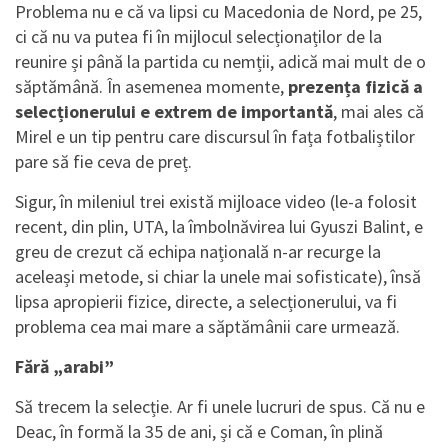
Problema nu e că va lipsi cu Macedonia de Nord, pe 25,
ci că nu va putea fi în mijlocul selecționaților de la
reunire și până la partida cu nemții, adică mai mult de o
săptămână. În asemenea momente,
prezența fizică a
selecționerului e extrem de importantă
, mai ales că
Mirel e un tip pentru care discursul în fața fotbaliștilor
pare să fie ceva de preț.
Sigur, în mileniul trei există mijloace video (le-a folosit
recent, din plin, UTA, la îmbolnăvirea lui Gyuszi Balint, e
greu de crezut că echipa națională n-ar recurge la
aceleași metode, si chiar la unele mai sofisticate), însă
lipsa apropierii fizice, directe, a selecționerului, va fi
problema cea mai mare a săptămânii care urmează.
Fără „arabi”
Să trecem la selecție. Ar fi unele lucruri de spus. Că nu e
Deac, în formă la 35 de ani, și că e Coman, în plină