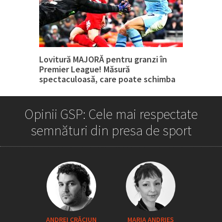
Lovitură MAJORĂ pentru granzi în
Premier League! Măsură
spectaculoasă, care poate schimba
tot
Opinii GSP: Cele mai respectate
semnături din presa de sport
„Iordănescu a tras sforile să revină la
ANDREI CRĂCIUN
MARIA ANDRIEŞ