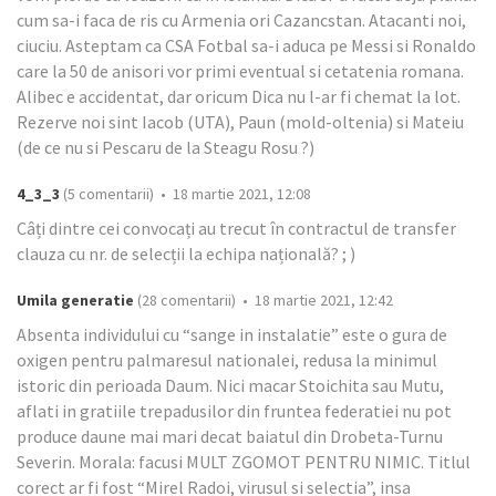
cum sa-i faca de ris cu Armenia ori Cazancstan. Atacanti noi,
ciuciu. Asteptam ca CSA Fotbal sa-i aduca pe Messi si Ronaldo
care la 50 de anisori vor primi eventual si cetatenia romana.
Alibec e accidentat, dar oricum Dica nu l-ar fi chemat la lot.
Rezerve noi sint Iacob (UTA), Paun (mold-oltenia) si Mateiu
(de ce nu si Pescaru de la Steagu Rosu ?)
4_3_3
(5 comentarii) • 18 martie 2021, 12:08
Câți dintre cei convocați au trecut în contractul de transfer
clauza cu nr. de selecții la echipa națională? ; )
Umila generatie
(28 comentarii) • 18 martie 2021, 12:42
Absenta individului cu “sange in instalatie” este o gura de
oxigen pentru palmaresul nationalei, redusa la minimul
istoric din perioada Daum. Nici macar Stoichita sau Mutu,
aflati in gratiile trepadusilor din fruntea federatiei nu pot
produce daune mai mari decat baiatul din Drobeta-Turnu
Severin. Morala: facusi MULT ZGOMOT PENTRU NIMIC. Titlul
corect ar fi fost “Mirel Radoi, virusul si selectia”, insa