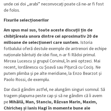
unde cei doi „arabi” neconvocați poate că ne-ar fi fost
de folos.
Fixurile selecționerilor
Am spus mai sus, toate aceste discuții țin de
chibițăreala unora dintre cei aproximativ 20 de
milioane de selecționeri care suntem.
Istoria
fotbalului oferă destule exemple de antrenori de echipe
naționale bântuiți de idei fixe, n-ar fi Rădoi primul.
Mircea Lucescu și grupul Corvinul, în anii optzeci. Mai
recent, Iordănescu cu Șoavă sau Pițurcă cu Cociș. Ne
putem plimba și pe alte meridiane, la Enzo Bearzot și
Paolo Rossi, de exemplu.
Dar dacă gândim astfel, ne alungăm singuri somnul. Să
tragem plapuma peste cap și să ne gândim că îi avem
pe
Mihăilă, Man, Stanciu, Răzvan Marin, Maxim,
Chiricheș și Ianis Hagi în momente bune ale