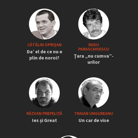
CĂTĂLIN OPRIŞAN
RADU
PARASCHIVESCU
Da’ el de ce nu e
Ţara „nu cumva”-
plin de noroi?
urilor
RĂZVAN PREPELIȚĂ
TRAIAN UNGUREANU
Ies și Great
Un car de vise