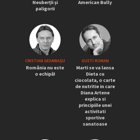
Neuberții și
American Bully
paligorii
CRISTIAN GEAMBAŞU
GUSTI ROMAN
România nu este
Marti se va lansa
o echipă!
Dieta cu
ciocolata, o carte
de nutritie in care
Diana Artene
explica si
principiile unei
activitati
sportive
sanatoase