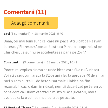
Comentarii (11)
Adaugă comentariu
cati
(3 comentarii) • 18 martie 2021, 9:40
Daaa, cei mai buni sunt cei care nu joaca! Ati uitat de Razvan
Lucescu / Florescu+Apostol! Lista cu Mihaila il cuprinde si pe
Chiriches,... sigur nu se accidenteaza pana pe 25???
Constantin.
(9 comentarii) • 18 martie 2021, 10:48
Poate-mi explica cineva de unde ideea asta fixa cu Budescu.
Voi ati vazut cum arata la 32 de ani ? Eu la aproape 40 de ani ai
mei nu am burta lui de bere si sarmale. Haideti sa fim
rezonabili caci o dam in ridicol, nemtii daca-l vad pe teren vor
considera ca-i luam efectiv la misto cu asa jucatori, mai si
evolueaza la o echipa mediocra de pe acolo.
17 Nentori Tirana
(22 comentarii) • 18 martie 2021, 11:28