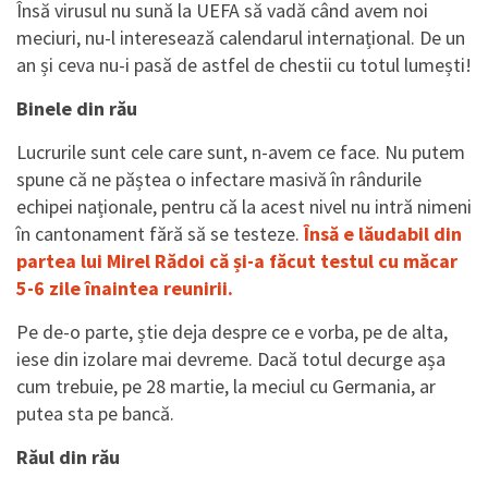
Însă virusul nu sună la UEFA să vadă când avem noi
meciuri, nu-l interesează calendarul internațional. De un
an și ceva nu-i pasă de astfel de chestii cu totul lumești!
Binele din rău
Lucrurile sunt cele care sunt, n-avem ce face. Nu putem
spune că ne păștea o infectare masivă în rândurile
echipei naționale, pentru că la acest nivel nu intră nimeni
în cantonament fără să se testeze.
Însă e lăudabil din
partea lui Mirel Rădoi că și-a făcut testul cu măcar
5-6 zile înaintea reunirii.
Pe de-o parte, știe deja despre ce e vorba, pe de alta,
iese din izolare mai devreme. Dacă totul decurge așa
cum trebuie, pe 28 martie, la meciul cu Germania, ar
putea sta pe bancă.
Răul din rău