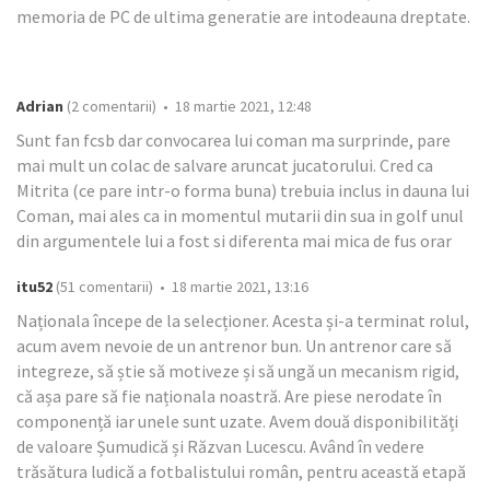
memoria de PC de ultima generatie are intodeauna dreptate.
Adrian
(2 comentarii) • 18 martie 2021, 12:48
Sunt fan fcsb dar convocarea lui coman ma surprinde, pare
mai mult un colac de salvare aruncat jucatorului. Cred ca
Mitrita (ce pare intr-o forma buna) trebuia inclus in dauna lui
Coman, mai ales ca in momentul mutarii din sua in golf unul
din argumentele lui a fost si diferenta mai mica de fus orar
itu52
(51 comentarii) • 18 martie 2021, 13:16
Naționala începe de la selecționer. Acesta și-a terminat rolul,
acum avem nevoie de un antrenor bun. Un antrenor care să
integreze, să știe să motiveze și să ungă un mecanism rigid,
că așa pare să fie naționala noastră. Are piese nerodate în
componență iar unele sunt uzate. Avem două disponibilități
de valoare Șumudică și Răzvan Lucescu. Având în vedere
trăsătura ludică a fotbalistului român, pentru această etapă