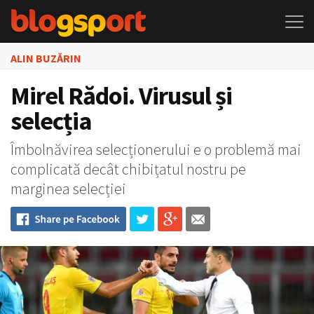
ALIN BUZĂRIN
Mirel Rădoi. Virusul și
selecția
Îmbolnăvirea selecționerului e o problemă mai
complicată decât chibițatul nostru pe
marginea selecției