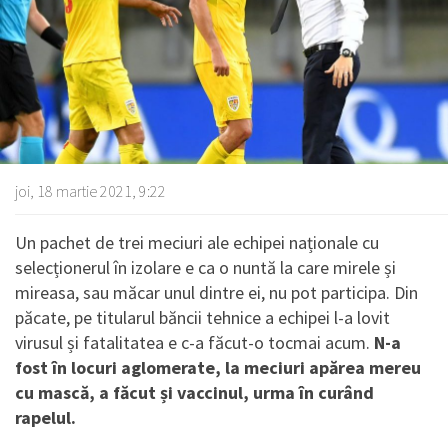
joi, 18 martie 2021, 9:22
Un pachet de trei meciuri ale echipei naționale cu
selecționerul în izolare e ca o nuntă la care mirele și
mireasa, sau măcar unul dintre ei, nu pot participa. Din
păcate, pe titularul băncii tehnice a echipei l-a lovit
virusul și fatalitatea e c-a făcut-o tocmai acum.
N-a
fost în locuri aglomerate, la meciuri apărea mereu
cu mască, a făcut și vaccinul, urma în curând
rapelul.