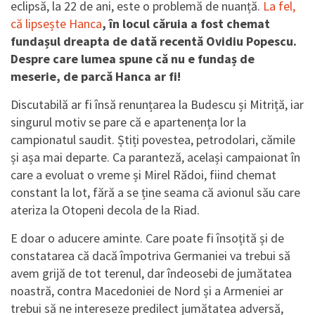
eclipsă, la 22 de ani, este o problemă de nuanță.
La fel,
că lipsește Hanca
, în locul căruia a fost chemat
fundașul dreapta de dată recentă Ovidiu Popescu.
Despre care lumea spune că nu e fundaș de
meserie, de parcă Hanca ar fi!
Discutabilă ar fi însă renunțarea la Budescu și Mitriță, iar
singurul motiv se pare că e apartenența lor la
campionatul saudit. Știți povestea, petrodolari, cămile
și așa mai departe. Ca paranteză, același campaionat în
care a evoluat o vreme și Mirel Rădoi, fiind chemat
constant la lot, fără a se ține seama că avionul său care
ateriza la Otopeni decola de la Riad.
E doar o aducere aminte. Care poate fi însoțită și de
constatarea că dacă împotriva Germaniei va trebui să
avem grijă de tot terenul, dar îndeosebi de jumătatea
noastră, contra Macedoniei de Nord și a Armeniei ar
trebui să ne intereseze predilect jumătatea adversă,