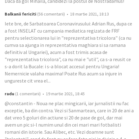
Dacă dă gol Mihăilă, candidezi la postul de Nostradamus!
Balkanii fericiti
(56 comentarii) • 18 martie 2021, 18:13
Iete bre, de Sarbatoarea Coronavirusului: Adrian Rus, dupa ce
a fost INSELAT cu campania mediatica regizata de FRF
pentru selectionarea lui in "reprezentativa tricolora" (ca nu
cumva sa ajunga in reprezentativa maghiara si sa ramana
definitiv al Ungariei), acum a fost trimis acasa de
"reprezentativa tricolora", ca nu mai e "util", ca s-a reusit ce
s-a dorit la Bucale: i s-a blocat accesul pentru Ungaria!
Nemernicie valaha maxima! Poate Rus acum sa injure in
ungureste cit vrea el...
radu
(1 comentarii) • 19 martie 2021, 18:45
@constantin - Noua ne plac mingicarii, iar jurnalistii nu fac
exceptie, ba din contra. Vezi si Sanmartean, care in 20 de ani a
dat vreo 5 goluri din actiune si 20 de pase de gol, dar mai
avem un pic si-l numim unul din cei mari mari fotbalisti
romani din istorie. Sau Alibec, etc. Vezi doamne sunt
"talentati", cand de fapt nu ar face fata nici in divizia a 4-a