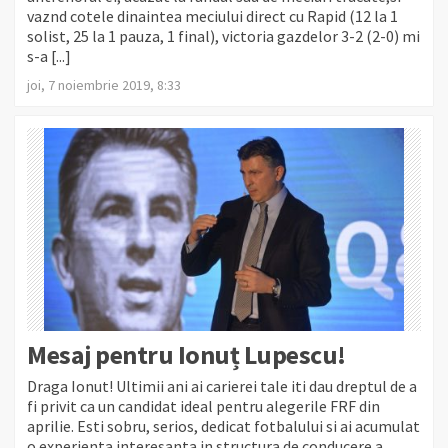
vaznd cotele dinaintea meciului direct cu Rapid (12 la 1
solist, 25 la 1 pauza, 1 final), victoria gazdelor 3-2 (2-0) mi
s-a [...]
joi, 7 noiembrie 2019, 8:33
Mesaj pentru Ionuț Lupescu!
Draga Ionut! Ultimii ani ai carierei tale iti dau dreptul de a
fi privit ca un candidat ideal pentru alegerile FRF din
aprilie. Esti sobru, serios, dedicat fotbalului si ai acumulat
o experienta interesanta in structura de conducere a