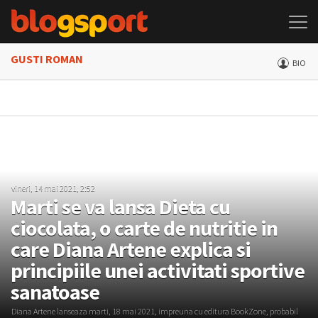
GUSTI ROMAN
BIO
vineri, 14 mai 2021, 2:52
Marti se va lansa Dieta cu
ciocolata, o carte de nutritie in
care Diana Artene explica si
principiile unei activitati sportive
sanatoase
Diana Artene lanseaza marti, 18 mai 2021, impreuna cu editura BookZone, probabil