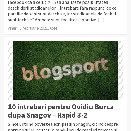
facebook ca a cerut MTS sa analizeze posibilitatea
deschiderii stadioanelor: „Intrebare fara raspuns: de ce
partiile de schi sunt deschise, iar stadioanele de fotbal
sunt inchise? Ambele sunt facilitati sportive. [...]
vineri, 5 februarie 2021, 6:44
10 intrebari pentru Ovidiu Burca
dupa Snagov – Rapid 3-2
Sincer, stiind povestea echipei din Snagov, citind despre
antrenorul ei, acuzat la randul sau de meciuri trucate,si