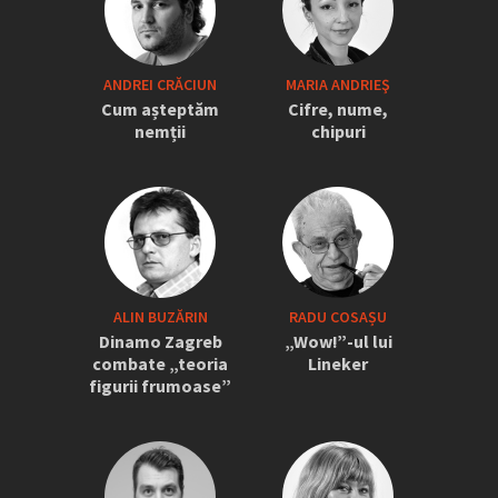
„Iordănescu a tras sforile să revină la
ANDREI CRĂCIUN
MARIA ANDRIEŞ
națională” » Pițurcă face dezvăluiri
Cum așteptăm
Cifre, nume,
tari: „Dacă știam că vine el...” +
nemții
chipuri
Scena din avion: „Era transfigurat”
ALIN BUZĂRIN
RADU COSAȘU
Dinamo Zagreb
„Wow!”-ul lui
combate „teoria
Lineker
figurii frumoase”