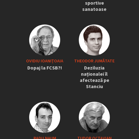
sportive
sanatoase
OVIDIU IOANIŢOAIA
THEODOR JUMĂTATE
Dopaj la FCSB?!
Deziluzia
naționalei îl
afectează pe
Stanciu
RADU NAUM
TUDOR OCTAVIAN