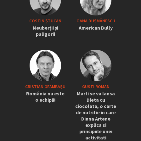
COSTIN ȘTUCAN
OANA DUȘMĂNESCU
Neuberții și
American Bully
paligorii
CRISTIAN GEAMBAŞU
GUSTI ROMAN
România nu este
Marti se va lansa
o echipă!
Dieta cu
ciocolata, o carte
de nutritie in care
Diana Artene
explica si
principiile unei
activitati