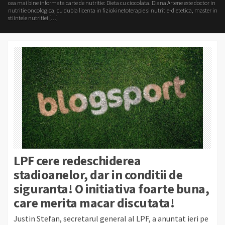
cea mai bine informata carte de nutritie: Dieta cu ciocolata. Diana Artene este doctor in
nutritie oncologica, cu dubla licenta in fiziokinetoterapie si nutritie-dietetica, master in
stiintele nutritiei […]
LPF cere redeschiderea
stadioanelor, dar in conditii de
siguranta! O initiativa foarte buna,
care merita macar discutata!
Justin Stefan, secretarul general al LPF, a anuntat ieri pe