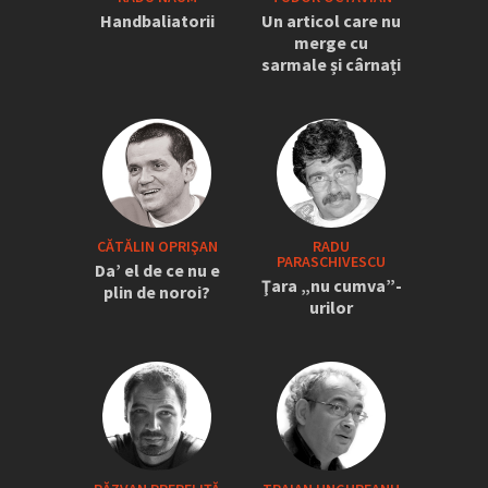
Handbaliatorii
Un articol care nu
merge cu
sarmale și cârnați
CĂTĂLIN OPRIŞAN
RADU
PARASCHIVESCU
Da’ el de ce nu e
Ţara „nu cumva”-
plin de noroi?
urilor