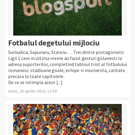
Fotbalul degetului mijlociu
Sumudica, Sapunaru, Stanciu … Trei dintre protagonistii
Ligii 1 care in ultima vreme au facut gesturi golanesti la
adresa suporterilor, completind tabloul trist al fotbalului
romanesc: stadioane goale, echipe-n insolventa, calitate
precara la toate capitolele.
De ce se intimpla acest [...]
marți, 26 aprilie 2016, 12:09