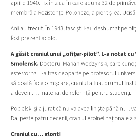
aprilie 1940. Fix în ziua în care aduna 32 de primăveri
membră a Rezistenţei Poloneze, a pierit şi ea. Uci
Anii au trecut. În 1943, fasciştii i-au deshumat pe o
fost prezent acolo.
A găsit craniul unui „ofiţer-pilot”. L-a notat cu 
Smolensk.
Doctorul Marian Wodzynski, care cunoşt
este vorba. L-a tras deoparte pe profesorul univers
să poată face o mişcare, craniul a luat drumul Inst
a devenit… material de referinţă pentru studenţi.
Popielski şi-a jurat că nu va avea linişte până nu-l v
Da, peste patru decenii, craniul eroinei naţionale a s
Craniul cu… glonţ!