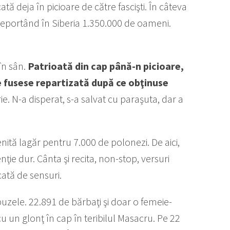
tă deja în picioare de către fascişti. În câteva
, deportând în Siberia 1.350.000 de oameni.
în sân.
Patrioată din cap până-n picioare,
e fusese repartizată după ce obţinuse
. N-a disperat, s-a salvat cu paraşuta, dar a
nită lagăr pentru 7.000 de polonezi. De aici,
nţie dur. Cânta şi recita, non-stop, versuri
ată de sensuri.
buzele. 22.891 de bărbaţi şi doar o femeie-
 un glonţ în cap în teribilul Masacru. Pe 22