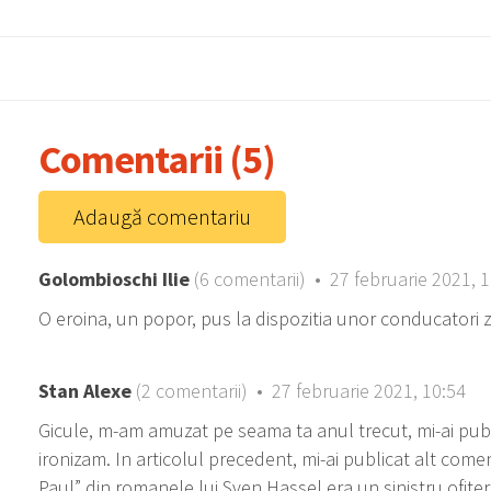
Comentarii (5)
Adaugă comentariu
Golombioschi Ilie
(6 comentarii) • 27 februarie 2021, 
O eroina, un popor, pus la dispozitia unor conducatori z
Stan Alexe
(2 comentarii) • 27 februarie 2021, 10:54
Gicule, m-am amuzat pe seama ta anul trecut, mi-ai publ
ironizam. In articolul precedent, mi-ai publicat alt comen
Paul” din romanele lui Sven Hassel era un sinistru ofiter