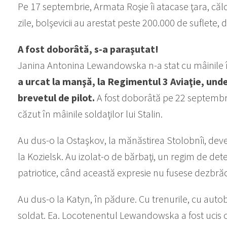
Pe 17 septembrie, Armata Roşie îi atacase ţara, călca
zile, bolşevicii au arestat peste 200.000 de suflete
A fost doborâtă, s-a paraşutat!
Janina Antonina Lewandowska n-a stat cu mâinile 
a urcat la manşă, la Regimentul 3 Aviaţie, und
brevetul de pilot.
A fost doborâtă pe 22 septembrie
căzut în mâinile soldaţilor lui Stalin.
Au dus-o la Ostaşkov, la mănăstirea Stolobnîi, deve
la Kozielsk. Au izolat-o de bărbaţi, un regim de dete
patriotice, când această expresie nu fusese dezbrăc
Au dus-o la Katyn, în pădure. Cu trenurile, cu auto
soldat. Ea. Locotenentul Lewandowska a fost ucis cu