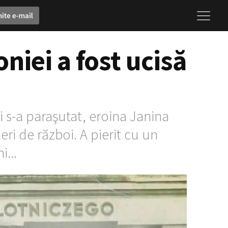
iei a fost ucisă
i s-a paraşutat, eroina Janina
ri de război. A pierit cu un
i...