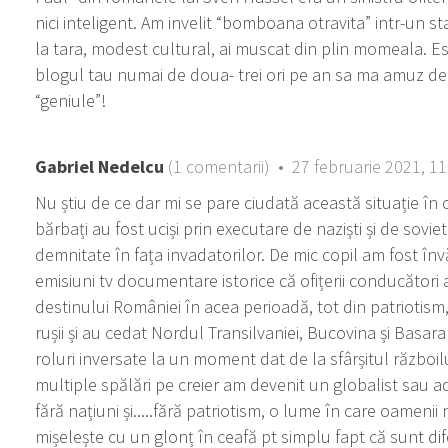
nici inteligent. Am invelit “bomboana otravita” intr-un sta
la tara, modest cultural, ai muscat din plin momeala. Esti
blogul tau numai de doua- trei ori pe an sa ma amuz de n
“geniule”!
Gabriel Nedelcu
(1 comentarii) • 27 februarie 2021, 11
Nu știu de ce dar mi se pare ciudată această situație în c
bărbați au fost uciși prin executare de naziști și de soviet
demnitate în fața invadatorilor. De mic copil am fost înv
emisiuni tv documentare istorice că ofițerii conducători 
destinului României în acea perioadă, tot din patriotism, 
rușii și au cedat Nordul Transilvaniei, Bucovina și Basara
roluri inversate la un moment dat de la sfârșitul război
multiple spălări pe creier am devenit un globalist sau ad
fără națiuni și.....fără patriotism, o lume în care oamenii
mișelește cu un glonț în ceafă pt simplu fapt că sunt difer