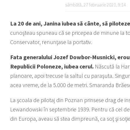
sâmbătă, 27 februarie 2021, 9:14
La 20 de ani, Janina iubea să cânte, să piloteze
cunoşteau spuneau că se pricepea de minune la toa
Conservator, renunţase la portativ.
Fata generalului Jozef Dowbor-Musnicki, erou d
Republicii Poloneze, iubea cerul.
Născută la Hark
planoare, apoi trecuse la saltul cu paraşuta. Singu
acea vreme, de la 5.000 de metri. Smaranda Brăescu
La şcoala de pilotaj din Poznan prinsese drag de in
Lewandowski în septembrie 1939. Pentru că cel de
din Europa, aveau să stea dimpreună, ca soţ şi soţie