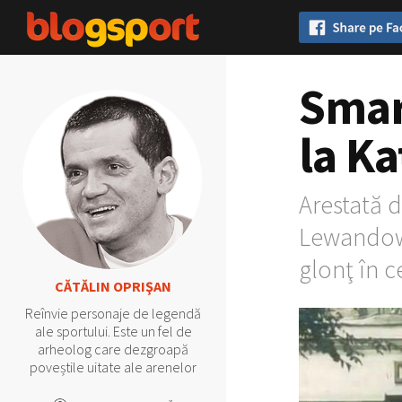
Smar
la K
Arestată d
Lewandowsk
glonţ în c
CĂTĂLIN OPRIŞAN
Reînvie personaje de legendă
ale sportului. Este un fel de
arheolog care dezgroapă
poveștile uitate ale arenelor