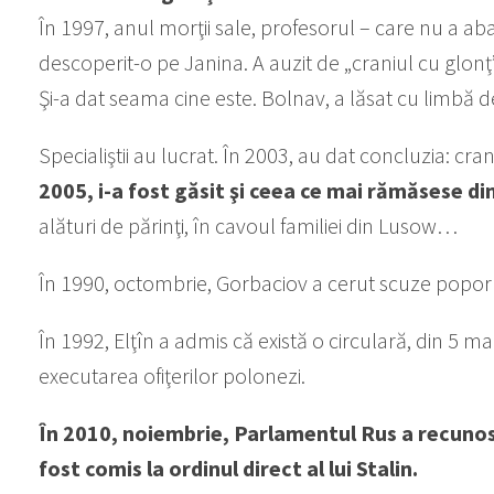
În 1997, anul morţii sale, profesorul – care nu a
descoperit-o pe Janina. A auzit de „craniul cu glonţ”.
Şi-a dat seama cine este. Bolnav, a lăsat cu limbă 
Specialiştii au lucrat. În 2003, au dat concluzia: c
2005, i-a fost găsit şi ceea ce mai rămăsese din
alături de părinţi, în cavoul familiei din Lusow…
În 1990, octombrie, Gorbaciov a cerut scuze popor
În 1992, Elţîn a admis că există o circulară, din 5 ma
executarea ofiţerilor polonezi.
În 2010, noiembrie, Parlamentul Rus a recunosc
fost comis la ordinul direct al lui Stalin.