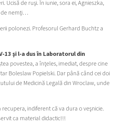
. Ucisă de ruşi. În iunie, sora ei, Agnieszka,
să de nemţi…
fiţerii polonezi. Profesorul Gerhard Buchtz a
V-13 şi l-a dus în Laboratorul din
ea povestea, a înţeles, imediat, despre cine
itar Boleslaw Popielski. Dar până când cei doi
itutului de Medicină Legală din Wroclaw, unde
a recupera, indiferent că va dura o veşnicie.
ervit ca material didactic!!!