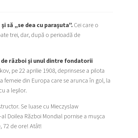
 şi să „se dea cu paraşuta”.
Cei care o
te trei, dar, după o perioadă de
e război şi unul dintre fondatorii
ov, pe 22 aprilie 1908, deprinsese a pilota
ra femeie din Europa care se arunca în gol, la
 a leşilor.
structor. Se luase cu Mieczyslaw
-al Doilea Război Mondial pornise a muşca
, 72 de ore! Atât!