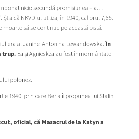
 abandonat nicio secundă promisiunea – a…
 Ştia că NKVD-ul utiliza, în 1940, calibrul 7,65.
de moarte să se continue pe această pistă.
raniul era al Janinei Antonina Lewandowska.
În
 trup.
Ea şi Agnieskza au fost înmormântate
ului polonez.
rtie 1940, prin care Beria îi propunea lui Stalin
ut, oficial, că Masacrul de la Katyn a