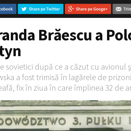
anda Brăescu a Polon
atyn
e sovietici după ce a căzut cu avionul ş
a a fost trimisă în lagărele de prizonie
eafă, fix în ziua în care împlinea 32 de an