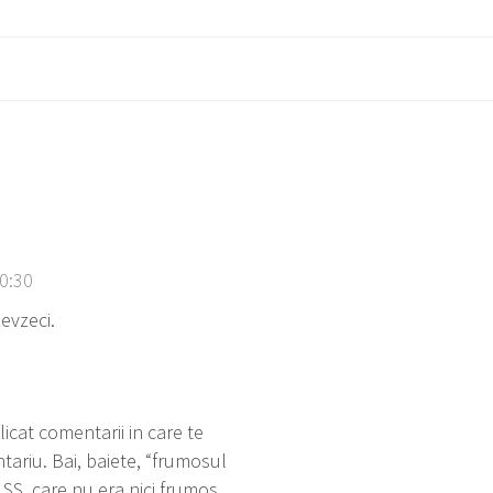
10:30
evzeci.
icat comentarii in care te
tariu. Bai, baiete, “frumosul
 SS, care nu era nici frumos,