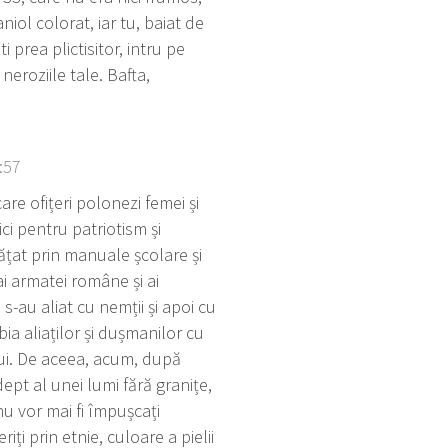
niol colorat, iar tu, baiat de
 prea plictisitor, intru pe
eroziile tale. Bafta,
:57
are ofițeri polonezi femei și
ici pentru patriotism și
ățat prin manuale școlare și
ai armatei române și ai
s-au aliat cu nemții și apoi cu
bia aliaților și dușmanilor cu
lui. De aceea, acum, după
ept al unei lumi fără granițe,
 nu vor mai fi împușcați
iți prin etnie, culoare a pielii