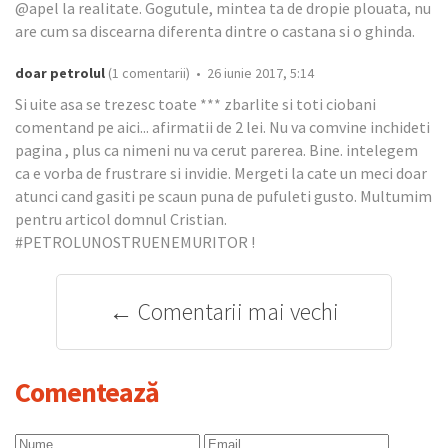
@apel la realitate. Gogutule, mintea ta de dropie plouata, nu
are cum sa discearna diferenta dintre o castana si o ghinda.
doar petrolul
(1 comentarii) • 26 iunie 2017, 5:14
Si uite asa se trezesc toate *** zbarlite si toti ciobani
comentand pe aici... afirmatii de 2 lei. Nu va comvine inchideti
pagina , plus ca nimeni nu va cerut parerea. Bine. intelegem
ca e vorba de frustrare si invidie. Mergeti la cate un meci doar
atunci cand gasiti pe scaun puna de pufuleti gusto. Multumim
pentru articol domnul Cristian.
#PETROLUNOSTRUENEMURITOR !
← Comentarii mai vechi
Comentează