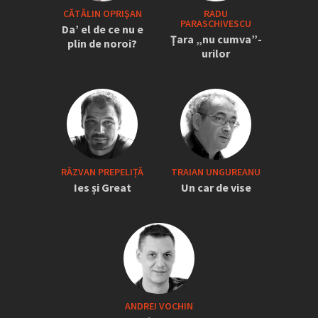
CĂTĂLIN OPRIŞAN
RADU
PARASCHIVESCU
Da’ el de ce nu e
Ţara „nu cumva”-
plin de noroi?
urilor
RĂZVAN PREPELIȚĂ
TRAIAN UNGUREANU
Ies și Great
Un car de vise
ANDREI VOCHIN