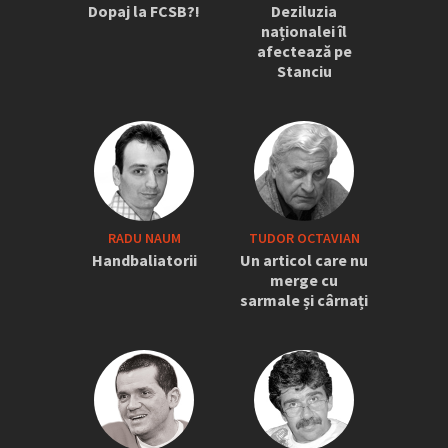
Dopaj la FCSB?!
Deziluzia
naționalei îl
afectează pe
Stanciu
RADU NAUM
TUDOR OCTAVIAN
Handbaliatorii
Un articol care nu
merge cu
sarmale și cârnați