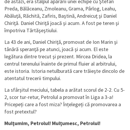
de astăzi, era stâlpul apărării unei echipe cu Ştefan
Preda, Bălăceanu, Zmoleanu, Grama, Pârlog, Leahu,
Abăluţă, Răchită, Zafiris, Baştină, Andreicuţ şi Daniel
Chiriţă. Daniel Chiriţă joacă şi acum. A fost pe teren şi
împotriva Tărtăşeştiului.
La 43 de ani, Daniel Chiriţă, promovat de Ion Marin şi
tânără speranţă pe atunci, joacă şi acum. El este
legătura dintre trecut şi prezent. Mircea Dridea, la
centrul terenului înainte de primul fluier al arbitrului,
este istoria. Istoria netulburată care trăieşte dincolo de
atentatul trecerii timpului.
La sfârșitul meciului, tabela a arătat scorul de 2-2. Cu 5-
2, scor tur-retur, Petrolul a promovat în Liga a 3-a!
Pricepeți care a fost miza? Înțelegeți că promovarea a
fost pretextul?
Mulţumim, Petrolul! Mulţumesc, Petrolul!