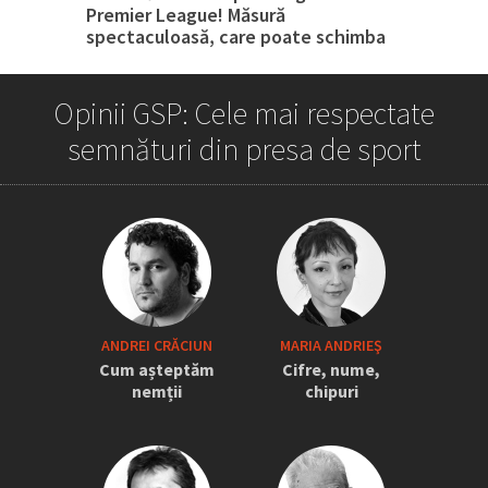
Premier League! Măsură
spectaculoasă, care poate schimba
tot
Opinii GSP: Cele mai respectate
semnături din presa de sport
„Iordănescu a tras sforile să revină la
ANDREI CRĂCIUN
MARIA ANDRIEŞ
națională” » Pițurcă face dezvăluiri
Cum așteptăm
Cifre, nume,
tari: „Dacă știam că vine el...” +
nemții
chipuri
Scena din avion: „Era transfigurat”