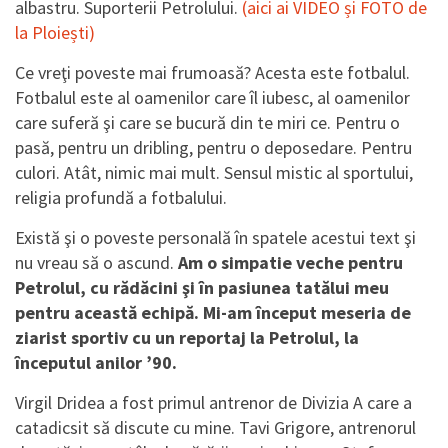
albastru. Suporterii Petrolului.
(aici ai VIDEO și FOTO de
la Ploiești)
Ce vreţi poveste mai frumoasă? Acesta este fotbalul.
Fotbalul este al oamenilor care îl iubesc, al oamenilor
care suferă şi care se bucură din te miri ce. Pentru o
pasă, pentru un dribling, pentru o deposedare. Pentru
culori. Atât, nimic mai mult. Sensul mistic al sportului,
religia profundă a fotbalului.
Există şi o poveste personală în spatele acestui text şi
nu vreau să o ascund.
Am o simpatie veche pentru
Petrolul, cu rădăcini şi în pasiunea tatălui meu
pentru această echipă. Mi-am început meseria de
ziarist sportiv cu un reportaj la Petrolul, la
începutul anilor ’90.
Virgil Dridea a fost primul antrenor de Divizia A care a
catadicsit să discute cu mine. Tavi Grigore, antrenorul