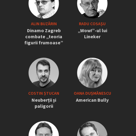
ALIN BUZĂRIN
RADU COSAȘU
Dinamo Zagreb
„Wow!”-ul lui
combate „teoria
Lineker
figurii frumoase”
COSTIN ȘTUCAN
OANA DUȘMĂNESCU
Neuberții și
American Bully
paligorii