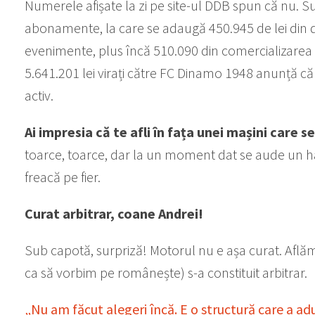
Numerele afișate la zi pe site-ul DDB spun că nu. Su
abonamente, la care se adaugă 450.945 de lei din do
evenimente, plus încă 510.090 din comercializarea t
5.641.201 lei virați către FC Dinamo 1948 anunță că
activ.
Ai impresia că te afli în fața unei mașini care
toarce, toarce, dar la un moment dat se aude un hâ
freacă pe fier.
Curat arbitrar, coane Andrei!
Sub capotă, surpriză! Motorul nu e așa curat. Află
ca să vorbim pe românește) s-a constituit arbitrar.
„Nu am făcut alegeri încă. E o structură care a a