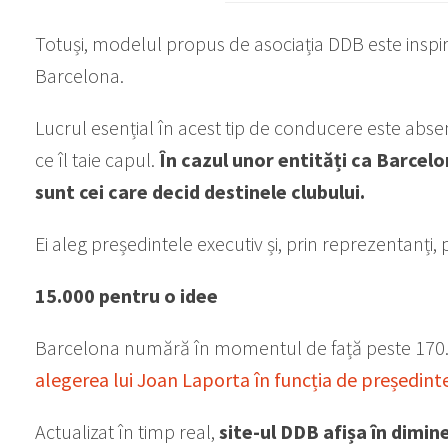
Totuși, modelul propus de asociația DDB este inspir
Barcelona.
Lucrul esențial în acest tip de conducere este abse
ce îl taie capul.
În cazul unor entități ca Barcelo
sunt cei care decid destinele clubului.
Ei aleg președintele executiv și, prin reprezentanți, pa
15.000 pentru o idee
Barcelona numără în momentul de față peste 170.0
alegerea lui Joan Laporta în funcția de președint
Actualizat în timp real,
site-ul DDB afișa în dimi