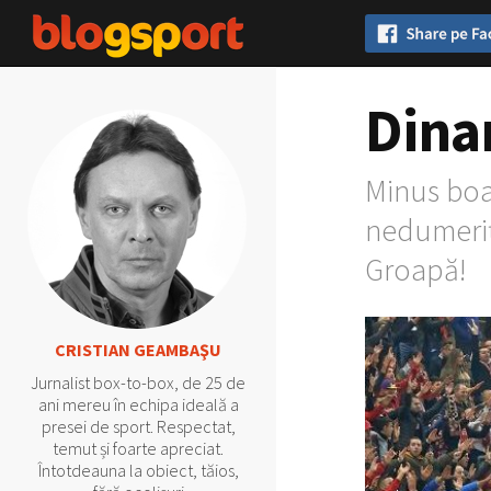
Dina
Minus boar
nedumeriț
Groapă!
CRISTIAN GEAMBAŞU
Jurnalist box-to-box, de 25 de
ani mereu în echipa ideală a
presei de sport. Respectat,
temut și foarte apreciat.
Întotdeauna la obiect, tăios,