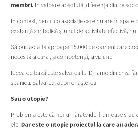
membri.
În valoare absolută, diferența dintre socio
În context, pentru o asociație care nu are în spate p
existență simbolică și unul de activitate efectivă, nu
Să pui laolaltă aproape 15.000 de oameni care cred 
necesită și curaj, și competență, și viziune.
Ideea de bază este salvarea lui Dinamo din criza făr
spanioli. Salvarea, apoi renașterea.
Sau o utopie?
Problema este că nenumărate idei frumoase s-au doved
ele.
Dar este o utopie proiectul la care au ader