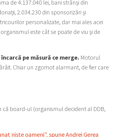
ma de 4.137.040 lei, bani strânși din
nații, 2.034.230 din sponsorizări și
ricourilor personalizate, dar mai ales acei
 organismul este cât se poate de viu și de
 se încarcă pe măsură ce merge.
Motorul
râit. Chiar un zgomot alarmant, de fier care
m că board-ul (organismul decident al DDB,
dunat niște oameni”, spune Andrei Gerea