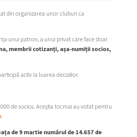
at din organizarea unor cluburi ca
nța unui patron, a unui privat care face doar
na, membrii cotizanți, așa-numiții socios,
rticipă activ la luarea deciziilor.
00 de socios. Aceștia tocmai au votat pentru
e
.
neața de 9 martie numărul de 14.657 de