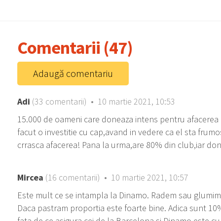
Comentarii (47)
Adaugă comentariu
Adi
(33 comentarii) • 10 martie 2021, 10:53
15.000 de oameni care doneaza intens pentru afacerea l
facut o investitie cu cap,avand in vedere ca el sta frumos 
crrasca afacerea! Pana la urma,are 80% din club,iar donat
Mircea
(16 comentarii) • 10 martie 2021, 10:57
Este mult ce se intampla la Dinamo. Radem sau glumim i
Daca pastram proportia este foarte bine. Adica sunt 1
fata de ce asigura cei de la Barcelona si Dinamo este c