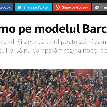
mo pe modelul Barc
d-ul. Și sigur că titlul poate stârni zâm
i. Hai să nu comparăm regina nopții de