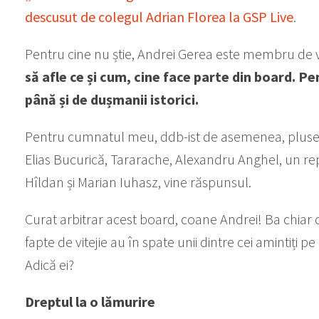
descusut de colegul Adrian Florea la GSP Live
.
Pentru cine nu știe, Andrei Gerea este membru de
să afle ce și cum, cine face parte din board. 
până și de dușmanii istorici.
Pentru cumnatul meu, ddb-ist de asemenea, pluseaz
Elias Bucurică, Tararache, Alexandru Anghel, un rep
Hîldan și Marian Iuhasz, vine răspunsul.
Curat arbitrar acest board, coane Andrei! Ba chia
fapte de vitejie au în spate unii dintre cei amintiți pe
Adică ei?
Dreptul la o lămurire