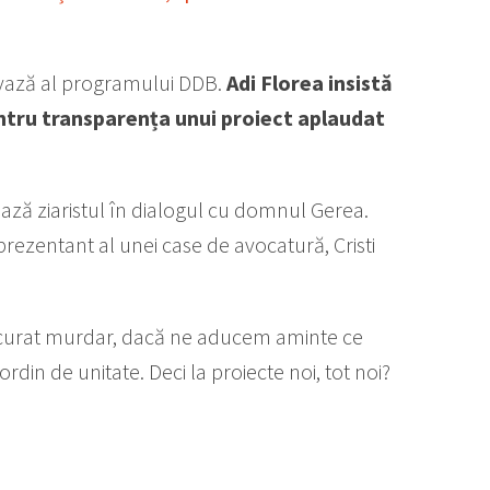
 vază al programului DDB.
Adi Florea insistă
Pentru transparența unui proiect aplaudat
ă ziaristul în dialogul cu domnul Gerea.
rezentant al unei case de avocatură, Cristi
r curat murdar, dacă ne aducem aminte ce
 ordin de unitate. Deci la proiecte noi, tot noi?