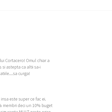
ui Cortacero! Omul chiar a
si astepta ca altii sa-i
iile....sa curga!
nsa este super ce fac ei.
0% membri deci un 10% buget
u siguranta MULT peste orice