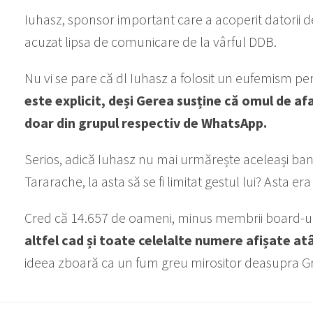
Iuhasz, sponsor important care a acoperit datorii de
acuzat lipsa de comunicare de la vârful DDB.
Nu vi se pare că dl Iuhasz a folosit un eufemism pe
este explicit, deși Gerea susține că omul de afa
doar din grupul respectiv de WhatsApp.
Serios, adică Iuhasz nu mai urmărește aceleași banc
Tararache, la asta să se fi limitat gestul lui? Asta e
Cred că 14.657 de oameni, minus membrii board-ulu
altfel cad și toate celelalte numere afișate at
ideea zboară ca un fum greu mirositor deasupra Gr