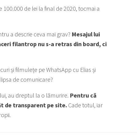
 100.000 de lei la final de 2020, tocmai a
ntru a descrie ceva mai grav?
Mesajul lui
ceri filantrop nu s-a retras din board, ci
uri și filmulețe pe WhatsApp cu Elias și
ra lipsa de comunicare?
i, au dreptul la o lămurire.
Pentru că
ât de transparent pe site.
Cade totul, iar
opii.