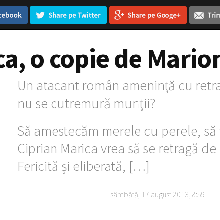
a, o copie de Mario
Un atacant român ameninţă cu retra
nu se cutremură munţii?
Să amestecăm merele cu perele, să 
Ciprian Marica vrea să se retragă de
Fericită şi eliberată, […]
sâmbătă, 17 august 2013, 8:59