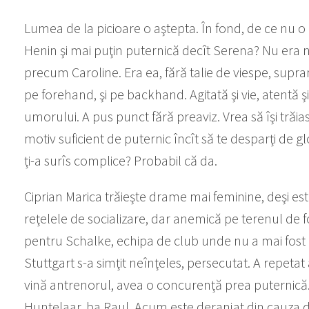
Lumea de la picioare o aştepta. În fond, de ce nu 
Henin şi mai puţin puternică decît Serena? Nu era nic
precum Caroline. Era ea, fără talie de viespe, supra
pe forehand, şi pe backhand. Agitată şi vie, atentă şi
umorului. A pus punct fără preaviz. Vrea să îşi trăias
motiv suficient de puternic încît să te desparţi de gl
ţi-a surîs complice? Probabil că da.
Ciprian Marica trăieşte drame mai feminine, deşi este
reţelele de socializare, dar anemică pe terenul de f
pentru Schalke, echipa de club unde nu a mai fost 
Stuttgart s-a simţit neînţeles, persecutat. A repeta
vină antrenorul, avea o concurenţă prea puternică.
Huntelaar, ba Raul. Acum este deranjat din cauza di