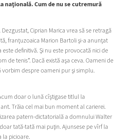
a naţională. Cum de nu se cutremură
Dezgustat, Ciprian Marica vrea să se retragă
ată, franţuzoaica Marion Bartoli şi-a anunţat
a este definitivă. Şi nu este provocată nici de
i „om de tenis”. Dacă există aşa ceva. Oameni de
 să vorbim despre oameni pur şi simplu.
cum doar o lună cîştigase titlul la
ant. Trăia cel mai bun moment al carierei.
rizarea patern-dictatorială a domnului Walter
doar tată-tată mai puţin. Ajunsese pe vîrf la
 la picioare.