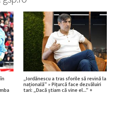
în
„Iordănescu a tras sforile să revină la
națională” » Pițurcă face dezvăluiri
imba
tari: „Dacă știam că vine el...” +
Scena din avion: „Era transfigurat”