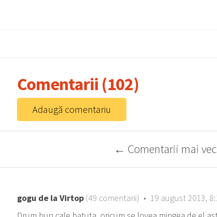
Comentarii (102)
Adaugă comentariu
← Comentarii mai vec
gogu de la Virtop
(49 comentarii) • 19 august 2013, 8:
Drum bun cale batuta..oricum se lovea mingea de el,asta 