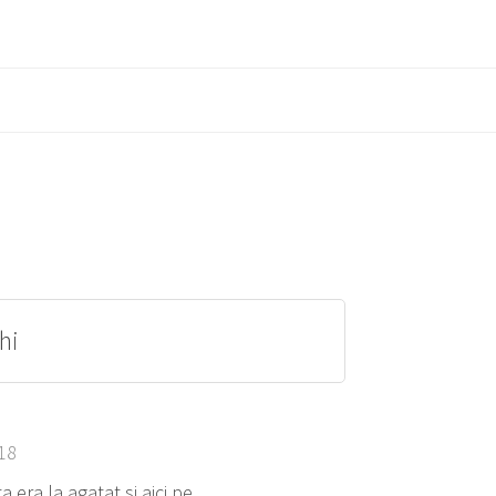
hi
18
era la agatat si aici pe