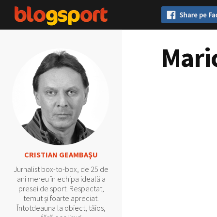
Maric
CRISTIAN GEAMBAŞU
Jurnalist box-to-box, de 25 de
ani mereu în echipa ideală a
presei de sport. Respectat,
temut și foarte apreciat.
Întotdeauna la obiect, tăios,