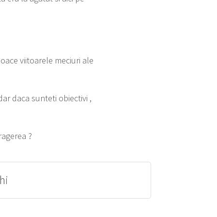
joace viitoarele meciuri ale
dar daca sunteti obiectivi ,
tragerea ?
hi