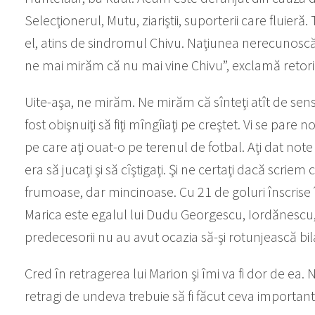
Selecţionerul, Mutu, ziariştii, suporterii care fluieră. 
el, atins de sindromul Chivu. Naţiunea nerecunoscăto
ne mai mirăm că nu mai vine Chivu”, exclamă retori
Uite-aşa, ne mirăm. Ne mirăm că sînteţi atît de sensi
fost obişnuiţi să fiţi mîngîiaţi pe creştet. Vi se pare
pe care aţi ouat-o pe terenul de fotbal. Aţi dat note p
era să jucaţi şi să cîştigaţi. Şi ne certaţi dacă scriem 
frumoase, dar mincinoase. Cu 21 de goluri înscrise 
Marica este egalul lui Dudu Georgescu, Iordănescu,
predecesorii nu au avut ocazia să-şi rotunjească bi
Cred în retragerea lui Marion şi îmi va fi dor de ea. 
retragi de undeva trebuie să fi făcut ceva important