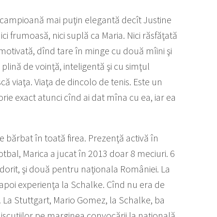
o campioană mai puţin elegantă decît Justine
i frumoasă, nici suplă ca Maria. Nici răsfăţată
motivată, dînd tare în minge cu două mîini şi
 plină de voinţă, inteligentă şi cu simţul
că viaţa. Viaţa de dincolo de tenis. Este un
orie exact atunci cînd ai dat mîna cu ea, iar ea
 bărbat în toată firea. Prezenţă activă în
otbal, Marica a jucat în 2013 doar 8 meciuri. 6
dorit, şi două pentru naţionala României. La
t apoi experienţa la Schalke. Cînd nu era de
 La Stuttgart, Mario Gomez, la Schalke, ba
scuţiilor pe marginea convocării la naţională.