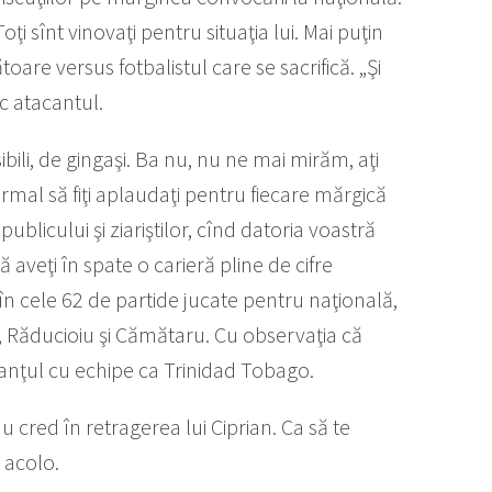
Toţi sînt vinovaţi pentru situaţia lui. Mai puţin
are versus fotbalistul care se sacrifică. „Şi
c atacantul.
bili, de gingaşi. Ba nu, nu ne mai mirăm, aţi
 normal să fiţi aplaudaţi pentru fiecare mărgică
ublicului şi ziariştilor, cînd datoria voastră
că aveţi în spate o carieră pline de cifre
în cele 62 de partide jucate pentru naţională,
 Răducioiu şi Cămătaru. Cu observaţia că
lanţul cu echipe ca Trinidad Tobago.
Nu cred în retragerea lui Ciprian. Ca să te
 acolo.