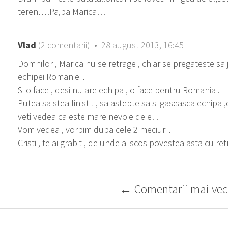
teren…!Pa,pa Marica…
Vlad
(2 comentarii) • 28 august 2013, 16:45
Domnilor , Marica nu se retrage , chiar se pregateste sa 
echipei Romaniei .
Si o face , desi nu are echipa , o face pentru Romania .
Putea sa stea linistit , sa astepte sa si gaseasca echipa ,
veti vedea ca este mare nevoie de el .
Vom vedea , vorbim dupa cele 2 meciuri .
Cristi , te ai grabit , de unde ai scos povestea asta cu re
← Comentarii mai vec