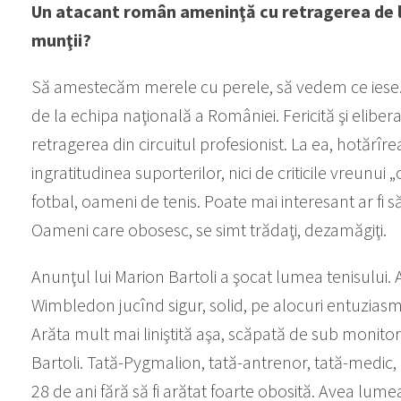
Un atacant român ameninţă cu retragerea de l
munţii?
Să amestecăm merele cu perele, să vedem ce iese. 
de la echipa naţională a României. Fericită şi eliber
retragerea din circuitul profesionist. La ea, hotărîre
ingratitudinea suporterilor, nici de criticile vreunu
fotbal, oameni de tenis. Poate mai interesant ar fi
Oameni care obosesc, se simt trădaţi, dezamăgiţi.
Anunţul lui Marion Bartoli a şocat lumea tenisului. A
Wimbledon jucînd sigur, solid, pe alocuri entuziasm
Arăta mult mai liniştită aşa, scăpată de sub monito
Bartoli. Tată-Pygmalion, tată-antrenor, tată-medic, 
28 de ani fără să fi arătat foarte obosită. Avea lumea