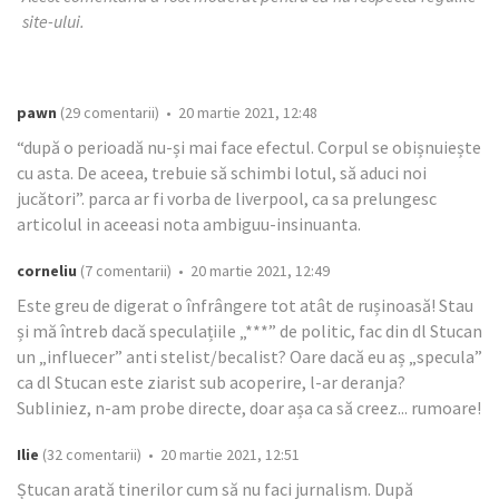
site-ului.
pawn
(29 comentarii) • 20 martie 2021, 12:48
“după o perioadă nu-și mai face efectul. Corpul se obișnuiește
cu asta. De aceea, trebuie să schimbi lotul, să aduci noi
jucători”. parca ar fi vorba de liverpool, ca sa prelungesc
articolul in aceeasi nota ambiguu-insinuanta.
corneliu
(7 comentarii) • 20 martie 2021, 12:49
Este greu de digerat o înfrângere tot atât de rușinoasă! Stau
și mă întreb dacă speculațiile „***” de politic, fac din dl Stucan
un „influecer” anti stelist/becalist? Oare dacă eu aș „specula”
ca dl Stucan este ziarist sub acoperire, l-ar deranja?
Subliniez, n-am probe directe, doar așa ca să creez... rumoare!
Ilie
(32 comentarii) • 20 martie 2021, 12:51
Ștucan arată tinerilor cum să nu faci jurnalism. După