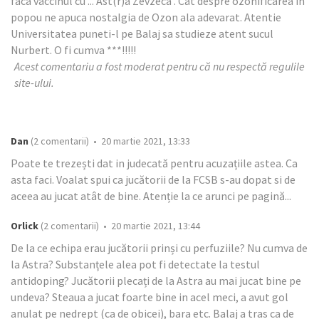
faca vaccinul cu ... Ast(r)a Zevzeca . Cat despre ozonificarea in
popou ne apuca nostalgia de Ozon ala adevarat. Atentie
Universitatea puneti-l pe Balaj sa studieze atent sucul
Nurbert. O fi cumva ***!!!!!
Acest comentariu a fost moderat pentru că nu respectă regulile
site-ului.
Dan
(2 comentarii) • 20 martie 2021, 13:33
Poate te trezești dat in judecată pentru acuzațiile astea. Ca
asta faci. Voalat spui ca jucătorii de la FCSB s-au dopat si de
aceea au jucat atât de bine. Atenție la ce arunci pe pagină...
Orlick
(2 comentarii) • 20 martie 2021, 13:44
De la ce echipa erau jucătorii prinși cu perfuziile? Nu cumva de
la Astra? Substanțele alea pot fi detectate la testul
antidoping? Jucătorii plecați de la Astra au mai jucat bine pe
undeva? Steaua a jucat foarte bine in acel meci, a avut gol
anulat pe nedrept (ca de obicei), bara etc. Balaj a tras ca de