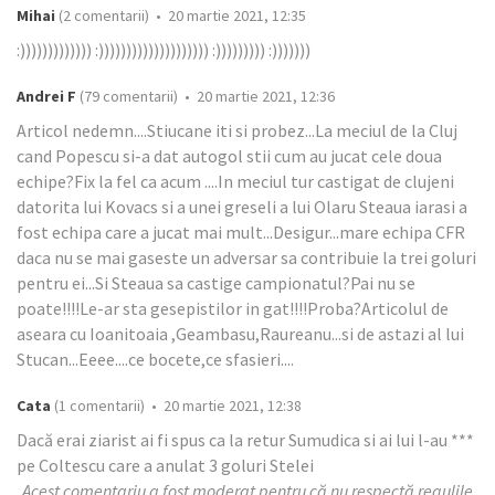
Mihai
(2 comentarii) • 20 martie 2021, 12:35
:))))))))))))) :)))))))))))))))))))) :))))))))) :)))))))
Andrei F
(79 comentarii) • 20 martie 2021, 12:36
Articol nedemn....Stiucane iti si probez...La meciul de la Cluj
cand Popescu si-a dat autogol stii cum au jucat cele doua
echipe?Fix la fel ca acum ....In meciul tur castigat de clujeni
datorita lui Kovacs si a unei greseli a lui Olaru Steaua iarasi a
fost echipa care a jucat mai mult...Desigur...mare echipa CFR
daca nu se mai gaseste un adversar sa contribuie la trei goluri
pentru ei...Si Steaua sa castige campionatul?Pai nu se
poate!!!!Le-ar sta gesepistilor in gat!!!!Proba?Articolul de
aseara cu Ioanitoaia ,Geambasu,Raureanu...si de astazi al lui
Stucan...Eeee....ce bocete,ce sfasieri....
Cata
(1 comentarii) • 20 martie 2021, 12:38
Dacă erai ziarist ai fi spus ca la retur Sumudica si ai lui l-au ***
pe Coltescu care a anulat 3 goluri Stelei
Acest comentariu a fost moderat pentru că nu respectă regulile