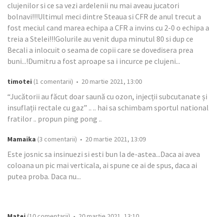
clujenilor si ce sa vezi ardelenii nu mai aveau jucatori
bolnavi!!!Ultimul meci dintre Steaua si CFR de anul trecut a
fost meciul cand marea echipa a CFR a invins cu 2-0 o echipa a
treia a Stelei!!!Golurile au venit dupa minutul 80 si dup ce
Becali a inlocuit o seama de copii care se dovedisera prea
buni...!Dumitru a fost aproape sa i incurce pe clujeni...
timotei
(1 comentarii) • 20 martie 2021, 13:00
“Jucătorii au făcut doar saună cu ozon, injecții subcutanate și
insuflații rectale cu gaz” .. .. hai sa schimbam sportul national
fratilor .. propun ping pong ..
Mamaika
(3 comentarii) • 20 martie 2021, 13:09
Este josnic sa insinuezi si esti bun la de-astea...Daca ai avea
coloana un pic mai verticala, ai spune ce ai de spus, daca ai
putea proba. Daca nu...
Matei
(10 comentarii) • 20 martie 2021, 13:10