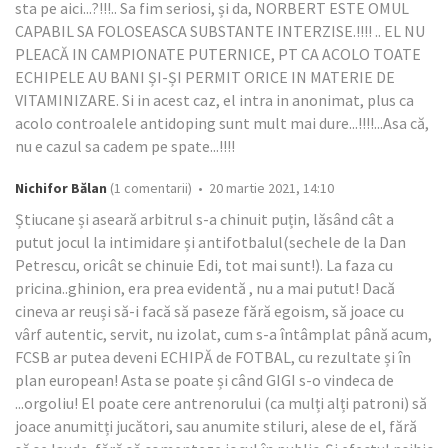
sta pe aici...?!!!.. Sa fim seriosi, și da, NORBERT ESTE OMUL
CAPABIL SA FOLOSEASCA SUBSTANTE INTERZISE.!!!! .. EL NU
PLEACĂ IN CAMPIONATE PUTERNICE, PT CA ACOLO TOATE
ECHIPELE AU BANI ȘI-ȘI PERMIT ORICE IN MATERIE DE
VITAMINIZARE. Si in acest caz, el intra in anonimat, plus ca
acolo controalele antidoping sunt mult mai dure...!!!!...Asa că,
nu e cazul sa cadem pe spate...!!!!
Nichifor Bălan
(1 comentarii) • 20 martie 2021, 14:10
Știucane și aseară arbitrul s-a chinuit puțin, lăsând cât a
putut jocul la intimidare și antifotbalul(sechele de la Dan
Petrescu, oricât se chinuie Edi, tot mai sunt!). La faza cu
pricina..ghinion, era prea evidentă , nu a mai putut! Dacă
cineva ar reuși să-i facă să paseze fără egoism, să joace cu
vârf autentic, servit, nu izolat, cum s-a întâmplat până acum,
FCSB ar putea deveni ECHIPĂ de FOTBAL, cu rezultate și în
plan european! Asta se poate și când GIGI s-o vindeca de
...orgoliu! El poate cere antrenorului (ca mulți alți patroni) să
joace anumitți jucători, sau anumite stiluri, alese de el, fără