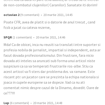
de non-combatul clujenilor( Caranilor). Sanatate iti dorim!
octavian 2
(9 comentarii) • 20 martie 2021, 14:45
Poate CFR, avea de platit si o datorie de anul trecut , cand
fcsb a jucat cu cateva rezerve,
SPQR
(1 comentarii) • 20 martie 2021, 14:46
Mda! Ca de obicei, inca nu reusiti sa translati intre suporter si
profesia nobila de jurnalist, impartial si independent, asta ar
facut dovada profesionalismului. Din frustrare, fara nicio
dovada ati inteles sa aruncati sub forma unui articol niste
suspiciuni ca sa va temperati frustrarile ros-albe. Stiu ca
acest articol va fi sters dar problema dvs. va ramane. Este
riscant ptr. un jucator care se prezinta la echipa nationala si
joaca in cupele europene sa se dopeze. Vad ca nu ati
comentat nimic despre cazul de la Dinamo, dovedit. Oare de
ce???!!!
Lup
(6 comentarii) • 20 martie 2021, 14:48