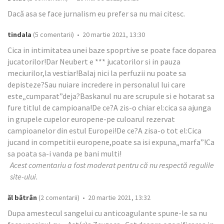
Dacă asa se face jurnalism eu prefer sa nu mai citesc.
tindala
(5 comentarii) • 20 martie 2021, 13:30
Cica in intimitatea unei baze spoprtive se poate face doparea
jucatorilor!Dar Neubert e *** jucatorilor si in pauza
meciurilor,la vestiar!Balaj nici la perfuzii nu poate sa
depisteze?Sau nuiare incredere in personalul lui care
este„cumparat”deja?Baskanul nu are scrupule si e hotarat sa
fure titlul de campioana!De ce?A zis-o chiar el:cica sa ajunga
in grupele cupelor europene-pe culoarul rezervat
campioanelor din estul Europei!De ce?A zisa-o tot el:Cica
jucand in competitii europene,poate sa isi expuna„marfa”!Ca
sa poata sa-i vanda pe bani multi!
Acest comentariu a fost moderat pentru că nu respectă regulile
site-ului.
ăl bătrân
(2 comentarii) • 20 martie 2021, 13:32
Dupa amestecul sangelui cu anticoagulante spune-le sa nu