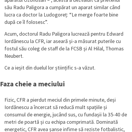
său Radu Paligora a cumpărat un aparat similar când
lucra ca doctor la Ludogoreț: “Le merge foarte bine
după ce îl folosesc”.
Acum, doctorul Radu Paligora lucrează pentru Edward
Iordănescu la CFR, iar aseară și-a măsurat puterile cu
fostul său coleg de staff de la FCSB și Al Hilal, Thomas
Neubert.
Ce a ieșit din duelul lor științific s-a văzut.
Faza cheie a meciului
Fizic, CFR a pierdut meciul din primele minute, deși
Iordănescu a încercat să reducă mult spațiile și
consumul de energie, jucând sus, cu fundașii la 35-40 de
metri de poartă și cu echipa comprimată. Dominată
energetic, CFR avea șanse infime să reziste fotbalistic,