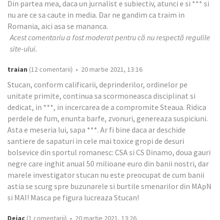
Din partea mea, daca un jurnalist e subiectiv, atunci e si *** si
nu are ce sa caute in media. Dar ne gandim ca traim in
Romania, aici asa se mananca.
Acest comentariu a fost moderat pentru că nu respectă regulile
site-ului.
traian
(12 comentarii) • 20 martie 2021, 13:16
Stucan, conform calificarii, deprinderilor, ordinelor pe
unitate primite, continua sa scormoneasca disciplinat si
dedicat, in ***, in incercarea de a compromite Steaua. Ridica
perdele de fum, enunta barfe, zvonuri, genereaza suspiciuni.
Asta e meseria lui, sapa ***. Ar fi bine daca ar deschide
santiere de sapaturi in cele mai toxice gropi de desuri
bolsevice din sportul romanesc: CSA si CS Dinamo, doua gauri
negre care inghit anual 50 milioane euro din banii nostri, dar
marele investigator stucan nu este preocupat de cum banii
astia se scurg spre buzunarele si burtile smenarilor din MApN
si MAI! Masca pe figura lucreaza Stucan!
Deiac
(1 comentarii) • 20 martie 2021, 13:26