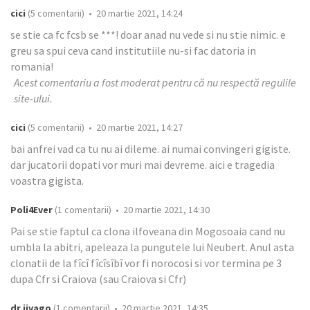
cici
(5 comentarii) • 20 martie 2021, 14:24
se stie ca fc fcsb se ***! doar anad nu vede si nu stie nimic. e
greu sa spui ceva cand institutiile nu-si fac datoria in
romania!
Acest comentariu a fost moderat pentru că nu respectă regulile
site-ului.
cici
(5 comentarii) • 20 martie 2021, 14:27
bai anfrei vad ca tu nu ai dileme. ai numai convingeri gigiste.
dar jucatorii dopati vor muri mai devreme. aici e tragedia
voastra gigista.
Poli4Ever
(1 comentarii) • 20 martie 2021, 14:30
Pai se stie faptul ca clona ilfoveana din Mogosoaia cand nu
umbla la abitri, apeleaza la pungutele lui Neubert. Anul asta
clonatii de la fîcî fîcîsîbî vor fi norocosi si vor termina pe 3
dupa Cfr si Craiova (sau Craiova si Cfr)
dr jivago
(1 comentarii) • 20 martie 2021, 14:35