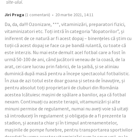
site-ului.
Jiri Praga
(1 comentarii) • 20 martie 2021, 14:11
Da, da, da!!! Ozonizare, ***, vitaminizări, preparatori fizici,
vitaminizatori etc. Toți intră în categoria ”dopatorilor”, și
iniferent de ce natură ar fi acest dopaj – binențeles că știm cu
toții că acest dopaj se face ca pe bandă rulantă, cu toate că
este interzis. Nu mai este demult acel fotbal care a fost în
urmă 50-100 de ani, când jucătorii veneau de la coasă, de la
arat, cei care lucrau prin fabrici, de la șaibă, și se aliniau
duminică după masă pentru a începe spectacolul fotbalistic.
În ziua de azi totul este doar goana și setea de înavuțire, și
pentru absolut toți proprietarii de cluburi din România
acestea lcătuiesc mașini de spălare a banilor, așa că fotbal
nexam. Continuați cu aceste terapii, vitamunizări și alte
minuni permise de regulament, numai nu aveți voie să uitați
să introduceți în regulament și obligația de a fi prezente la
stadion, și aceasta chiar și în timpul antrenamentelor,
mașinile de pompe funebre, pentru transportarea sportivilor
decedați în urma acestor vitaminizări cum le spun unii, eu le