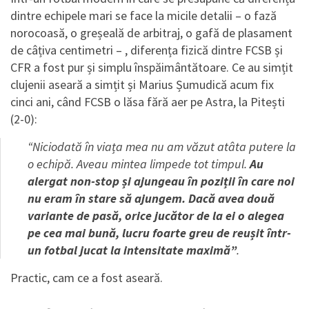
dintre echipele mari se face la micile detalii – o fază
norocoasă, o greșeală de arbitraj, o gafă de plasament
de câțiva centimetri – , diferența fizică dintre FCSB și
CFR a fost pur și simplu înspăimântătoare. Ce au simțit
clujenii aseară a simțit și Marius Șumudică acum fix
cinci ani, când FCSB o lăsa fără aer pe Astra, la Pitești
(2-0):
“Niciodată în viața mea nu am văzut atâta putere la
o echipă. Aveau mintea limpede tot timpul.
Au
alergat non-stop și ajungeau în poziții în care noi
nu eram în stare să ajungem. Dacă avea două
variante de pasă, orice jucător de la ei o alegea
pe cea mai bună, lucru foarte greu de reușit într-
un fotbal jucat la intensitate maximă”
.
Practic, cam ce a fost aseară.