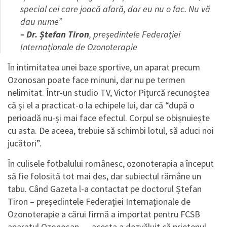
special cei care joacă afară, dar eu nu o fac. Nu vă
dau nume”
– Dr. Ștefan Tiron
, președintele Federației
Internaționale de Ozonoterapie
În intimitatea unei baze sportive, un aparat precum
Ozonosan poate face minuni, dar nu pe termen
nelimitat. Într-un studio TV, Victor Pițurcă recunoștea
că și el a practicat-o la echipele lui, dar că “după o
perioadă nu-și mai face efectul. Corpul se obișnuiește
cu asta. De aceea, trebuie să schimbi lotul, să aduci noi
jucători”.
În culisele fotbalului românesc, ozonoterapia a început
să fie folosită tot mai des, dar subiectul rămâne un
tabu. Când Gazeta l-a contactat pe doctorul Ștefan
Tiron – președintele Federației Internaționale de
Ozonoterapie a cărui firmă a importat pentru FCSB
aparatul Ozonosan – , acesta a dezvăluit că prietenul