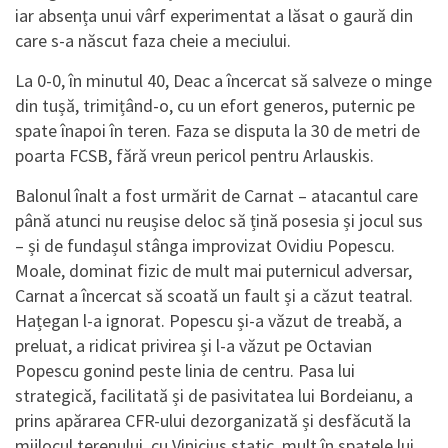
iar absența unui vârf experimentat a lăsat o gaură din
care s-a născut faza cheie a meciului.
La 0-0, în minutul 40, Deac a încercat să salveze o minge
din tușă, trimițând-o, cu un efort generos, puternic pe
spate înapoi în teren. Faza se disputa la 30 de metri de
poarta FCSB, fără vreun pericol pentru Arlauskis.
Balonul înalt a fost urmărit de Carnat – atacantul care
până atunci nu reușise deloc să țină posesia și jocul sus
– și de fundașul stânga improvizat Ovidiu Popescu.
Moale, dominat fizic de mult mai puternicul adversar,
Carnat a încercat să scoată un fault și a căzut teatral.
Hațegan l-a ignorat. Popescu și-a văzut de treabă, a
preluat, a ridicat privirea și l-a văzut pe Octavian
Popescu gonind peste linia de centru. Pasa lui
strategică, facilitată și de pasivitatea lui Bordeianu, a
prins apărarea CFR-ului dezorganizată și desfăcută la
mijlocul terenului, cu Vinicius static, mult în spatele lui