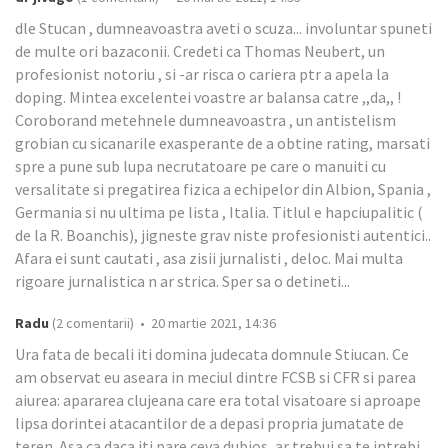
dle Stucan , dumneavoastra aveti o scuza... involuntar spuneti
de multe ori bazaconii. Credeti ca Thomas Neubert, un
profesionist notoriu , si -ar risca o cariera ptr a apela la
doping. Mintea excelentei voastre ar balansa catre ,,da,, !
Coroborand metehnele dumneavoastra , un antistelism
grobian cu sicanarile exasperante de a obtine rating, marsati
spre a pune sub lupa necrutatoare pe care o manuiti cu
versalitate si pregatirea fizica a echipelor din Albion, Spania ,
Germania si nu ultima pe lista , Italia. Titlul e hapciupalitic (
de la R. Boanchis), jigneste grav niste profesionisti autentici..
Afara ei sunt cautati , asa zisii jurnalisti , deloc. Mai multa
rigoare jurnalistica n ar strica. Sper sa o detineti...
Radu
(2 comentarii) • 20 martie 2021, 14:36
Ura fata de becali iti domina judecata domnule Stiucan. Ce
am observat eu aseara in meciul dintre FCSB si CFR si parea
aiurea: apararea clujeana care era total visatoare si aproape
lipsa dorintei atacantilor de a depasi propria jumatate de
teren. Asa ca daca iti pare ceva dubios, ar trebui sa te intrebi