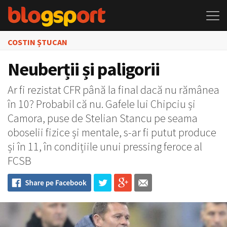
COSTIN ȘTUCAN
Neuberții și paligorii
Ar fi rezistat CFR până la final dacă nu rămânea
în 10? Probabil că nu. Gafele lui Chipciu și
Camora, puse de Stelian Stancu pe seama
oboselii fizice și mentale, s-ar fi putut produce
și în 11, în condițiile unui pressing feroce al
FCSB