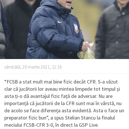
sâmbătă, 20 martie 2021, 12:16
“FCSB a stat mult mai bine fizic decât CFR. S-a văzut
clar că jucătorii lor aveau mintea limpede tot timpul și
asta ți-o dă avantajul fizic față de adversar. Nu are
importanță că jucătorii de la CFR sunt mai în vârstă, nu
de acolo se face diferența asta evidentă. Asta o face un
preparator fizic bun”, a spus Stelian Stancu la finalul
meciului FCSB-CFR 3-0, în direct la GSP Live.