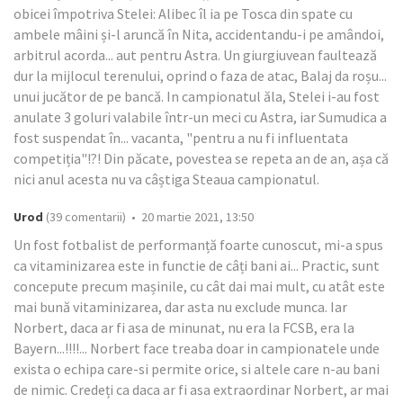
obicei împotriva Stelei: Alibec îl ia pe Tosca din spate cu
ambele mâini și-l aruncă în Nita, accidentandu-i pe amândoi,
arbitrul acorda... aut pentru Astra. Un giurgiuvean faultează
dur la mijlocul terenului, oprind o faza de atac, Balaj da roșu...
unui jucător de pe bancă. In campionatul ăla, Stelei i-au fost
anulate 3 goluri valabile într-un meci cu Astra, iar Sumudica a
fost suspendat în... vacanta, "pentru a nu fi influentata
competiția"!?! Din păcate, povestea se repeta an de an, așa că
nici anul acesta nu va câștiga Steaua campionatul.
Urod
(39 comentarii) • 20 martie 2021, 13:50
Un fost fotbalist de performanță foarte cunoscut, mi-a spus
ca vitaminizarea este in functie de câți bani ai... Practic, sunt
concepute precum mașinile, cu cât dai mai mult, cu atât este
mai bună vitaminizarea, dar asta nu exclude munca. Iar
Norbert, daca ar fi asa de minunat, nu era la FCSB, era la
Bayern...!!!!... Norbert face treaba doar in campionatele unde
exista o echipa care-si permite orice, si altele care n-au bani
de nimic. Credeți ca daca ar fi asa extraordinar Norbert, ar mai