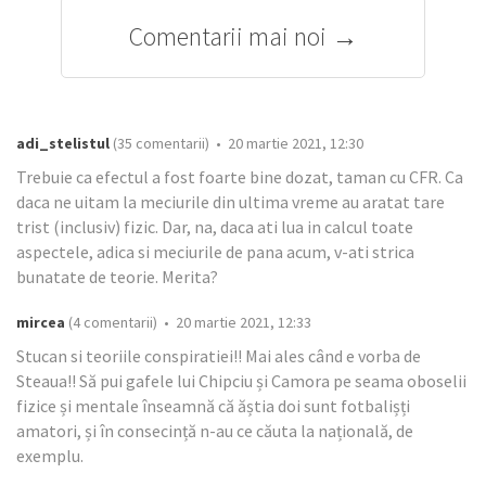
Comentarii mai noi →
adi_stelistul
(35 comentarii) • 20 martie 2021, 12:30
Trebuie ca efectul a fost foarte bine dozat, taman cu CFR. Ca
daca ne uitam la meciurile din ultima vreme au aratat tare
trist (inclusiv) fizic. Dar, na, daca ati lua in calcul toate
aspectele, adica si meciurile de pana acum, v-ati strica
bunatate de teorie. Merita?
mircea
(4 comentarii) • 20 martie 2021, 12:33
Stucan si teoriile conspiratiei!! Mai ales când e vorba de
Steaua!! Să pui gafele lui Chipciu și Camora pe seama oboselii
fizice și mentale înseamnă că ăștia doi sunt fotbalișți
amatori, și în consecință n-au ce căuta la națională, de
exemplu.