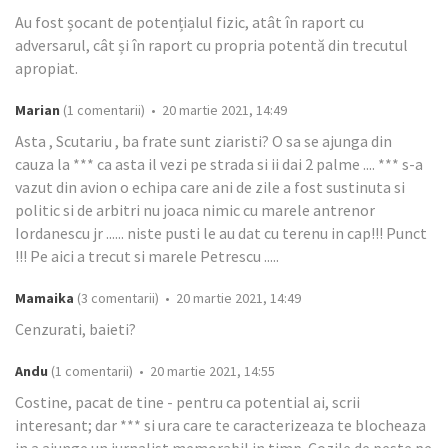
Au fost șocant de potențialul fizic, atât în raport cu
adversarul, cât și în raport cu propria potentă din trecutul
apropiat.
Marian
(1 comentarii) • 20 martie 2021, 14:49
Asta , Scutariu , ba frate sunt ziaristi? O sa se ajunga din
cauza la *** ca asta il vezi pe strada si ii dai 2 palme .... *** s-a
vazut din avion o echipa care ani de zile a fost sustinuta si
politic si de arbitri nu joaca nimic cu marele antrenor
Iordanescu jr ...... niste pusti le au dat cu terenu in cap!!! Punct
!!! Pe aici a trecut si marele Petrescu .....
Mamaika
(3 comentarii) • 20 martie 2021, 14:49
Cenzurati, baieti?
Andu
(1 comentarii) • 20 martie 2021, 14:55
Costine, pacat de tine - pentru ca potential ai, scrii
interesant; dar *** si ura care te caracterizeaza te blocheaza
in a ajunge un jurnalist memorabil in timp. Cozile de peste pe