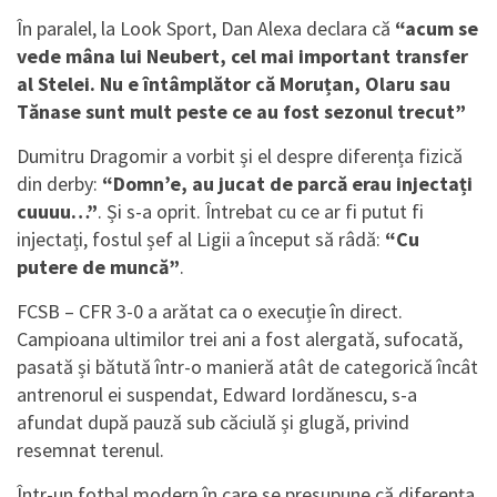
În paralel, la Look Sport, Dan Alexa declara că
“acum se
vede mâna lui Neubert, cel mai important transfer
al Stelei. Nu e întâmplător că Moruțan, Olaru sau
Tănase sunt mult peste ce au fost sezonul trecut”
Dumitru Dragomir a vorbit și el despre diferența fizică
din derby:
“Domn’e, au jucat de parcă erau injectați
cuuuu…”
. Și s-a oprit. Întrebat cu ce ar fi putut fi
injectați, fostul șef al Ligii a început să râdă:
“Cu
putere de muncă”
.
FCSB – CFR 3-0 a arătat ca o execuție în direct.
Campioana ultimilor trei ani a fost alergată, sufocată,
pasată și bătută într-o manieră atât de categorică încât
antrenorul ei suspendat, Edward Iordănescu, s-a
afundat după pauză sub căciulă și glugă, privind
resemnat terenul.
Într-un fotbal modern în care se presupune că diferența