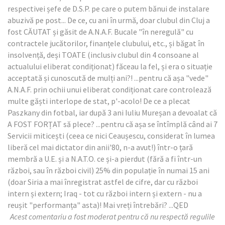
respectivei șefe de D.S.P. pe care o putem bănui de instalare
abuzivă pe post... De ce, cu ani în urmă, doar clubul din Cluj a
fost CĂUTAT și găsit de A.N.A.F. Bucale "în neregulă" cu
contractele jucătorilor, finanțele clubului, etc., și băgat în
insolvență, deși TOATE (inclusiv clubul din 4 consoane al
actualului eliberat condiționat) făceau la fel, și era o situație
acceptată și cunoscută de mulți ani?! ...pentru că așa "vede"
A.N.A.F. prin ochii unui eliberat condiționat care controlează
multe găști interlope de stat, p'-acolo! De ce a plecat
Paszkany din fotbal, iar după 3 ani Iuliu Mureșan a devoalat că
A FOST FORȚAT să plece? ...pentru că așa se întîmplă când ai 7
Servicii miticești (ceea ce nici Ceaușescu, considerat în lumea
liberă cel mai dictator din anii'80, n-a avut!) într-o țară
membră a U.E. și a N.A.T.O. ce și-a pierdut (fără a fi într-un
război, sau în război civil) 25% din populație în numai 15 ani
(doar Siria a mai înregistrat astfel de cifre, dar cu război
intern și extern; Iraq - tot cu război intern și extern - nu a
reușit "performanța" asta)! Mai vreți întrebări? ...QED
Acest comentariu a fost moderat pentru că nu respectă regulile