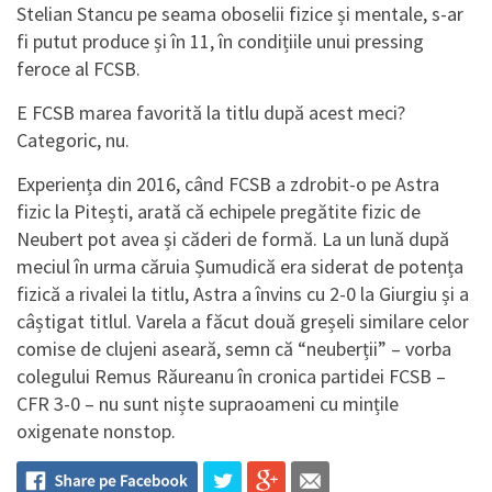
Stelian Stancu pe seama oboselii fizice și mentale, s-ar
fi putut produce și în 11, în condițiile unui pressing
feroce al FCSB.
E FCSB marea favorită la titlu după acest meci?
Categoric, nu.
Experiența din 2016, când FCSB a zdrobit-o pe Astra
fizic la Pitești, arată că echipele pregătite fizic de
Neubert pot avea și căderi de formă. La un lună după
meciul în urma căruia Șumudică era siderat de potența
fizică a rivalei la titlu, Astra a învins cu 2-0 la Giurgiu și a
câștigat titlul. Varela a făcut două greșeli similare celor
comise de clujeni aseară, semn că “neuberții” – vorba
colegului Remus Răureanu în cronica partidei FCSB –
CFR 3-0 – nu sunt niște supraoameni cu mințile
oxigenate nonstop.