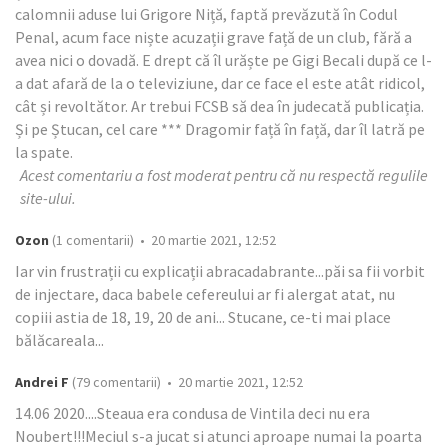
calomnii aduse lui Grigore Niță, faptă prevăzută în Codul
Penal, acum face niște acuzații grave față de un club, fără a
avea nici o dovadă. E drept că îl urăște pe Gigi Becali după ce l-
a dat afară de la o televiziune, dar ce face el este atât ridicol,
cât și revoltător. Ar trebui FCSB să dea în judecată publicația.
Și pe Ștucan, cel care *** Dragomir față în față, dar îl latră pe
la spate.
Acest comentariu a fost moderat pentru că nu respectă regulile
site-ului.
Ozon
(1 comentarii) • 20 martie 2021, 12:52
Iar vin frustrații cu explicații abracadabrante...păi sa fii vorbit
de injectare, daca babele cefereului ar fi alergat atat, nu
copiii astia de 18, 19, 20 de ani... Stucane, ce-ti mai place
bălăcareala...
Andrei F
(79 comentarii) • 20 martie 2021, 12:52
14.06 2020....Steaua era condusa de Vintila deci nu era
Noubert!!!Meciul s-a jucat si atunci aproape numai la poarta