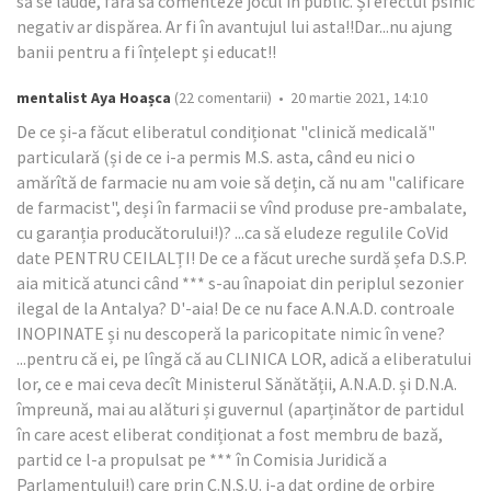
să se laude, fără să comenteze jocul în public. Și efectul psihic
negativ ar dispărea. Ar fi în avantujul lui asta!!Dar...nu ajung
banii pentru a fi înțelept și educat!!
mentalist Aya Hoașca
(22 comentarii) • 20 martie 2021, 14:10
De ce și-a făcut eliberatul condiționat "clinică medicală"
particulară (și de ce i-a permis M.S. asta, când eu nici o
amărîtă de farmacie nu am voie să dețin, că nu am "calificare
de farmacist", deși în farmacii se vînd produse pre-ambalate,
cu garanția producătorului!)? ...ca să eludeze regulile CoVid
date PENTRU CEILALȚI! De ce a făcut ureche surdă șefa D.S.P.
aia mitică atunci când *** s-au înapoiat din periplul sezonier
ilegal de la Antalya? D'-aia! De ce nu face A.N.A.D. controale
INOPINATE și nu descoperă la paricopitate nimic în vene?
...pentru că ei, pe lîngă că au CLINICA LOR, adică a eliberatului
lor, ce e mai ceva decît Ministerul Sănătății, A.N.A.D. și D.N.A.
împreună, mai au alături și guvernul (aparținător de partidul
în care acest eliberat condiționat a fost membru de bază,
partid ce l-a propulsat pe *** în Comisia Juridică a
Parlamentului!) care prin C.N.S.U. i-a dat ordine de orbire