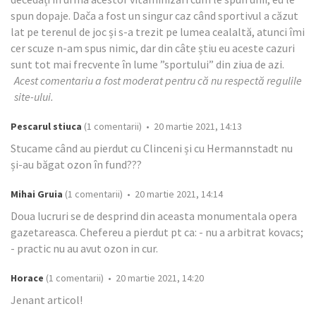
spun dopaje. Dača a fost un singur caz când sportivul a căzut
lat pe terenul de joc și s-a trezit pe lumea cealaltă, atunci îmi
cer scuze n-am spus nimic, dar din câte știu eu aceste cazuri
sunt tot mai frecvente în lume ”sportului” din ziua de azi.
Acest comentariu a fost moderat pentru că nu respectă regulile
site-ului.
Pescarul stiuca
(1 comentarii) • 20 martie 2021, 14:13
Stucame când au pierdut cu Clinceni și cu Hermannstadt nu
și-au băgat ozon în fund???
Mihai Gruia
(1 comentarii) • 20 martie 2021, 14:14
Doua lucruri se de desprind din aceasta monumentala opera
gazetareasca. Chefereu a pierdut pt ca: - nu a arbitrat kovacs;
- practic nu au avut ozon in cur.
Horace
(1 comentarii) • 20 martie 2021, 14:20
Jenant articol!