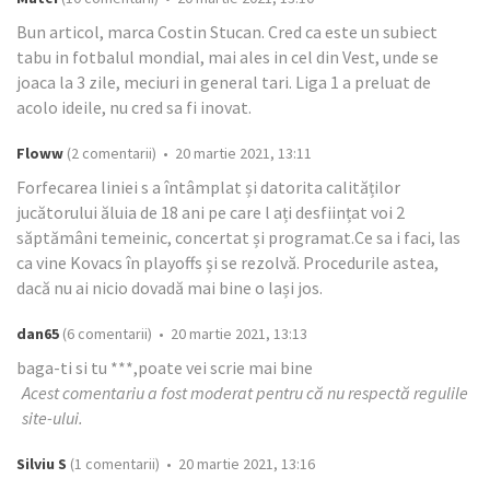
Bun articol, marca Costin Stucan. Cred ca este un subiect
tabu in fotbalul mondial, mai ales in cel din Vest, unde se
joaca la 3 zile, meciuri in general tari. Liga 1 a preluat de
acolo ideile, nu cred sa fi inovat.
Floww
(2 comentarii) • 20 martie 2021, 13:11
Forfecarea liniei s a întâmplat și datorita calităților
jucătorului ăluia de 18 ani pe care l ați desființat voi 2
săptămâni temeinic, concertat și programat.Ce sa i faci, las
ca vine Kovacs în playoffs și se rezolvă. Procedurile astea,
dacă nu ai nicio dovadă mai bine o lași jos.
dan65
(6 comentarii) • 20 martie 2021, 13:13
baga-ti si tu ***,poate vei scrie mai bine
Acest comentariu a fost moderat pentru că nu respectă regulile
site-ului.
Silviu S
(1 comentarii) • 20 martie 2021, 13:16