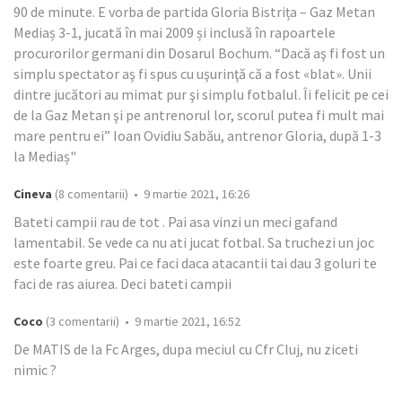
90 de minute. E vorba de partida Gloria Bistrița – Gaz Metan
Mediaș 3-1, jucată în mai 2009 și inclusă în rapoartele
procurorilor germani din Dosarul Bochum. “Dacă aş fi fost un
simplu spectator aş fi spus cu uşurinţă că a fost «blat». Unii
dintre jucători au mimat pur şi simplu fotbalul. Îi felicit pe cei
de la Gaz Metan şi pe antrenorul lor, scorul putea fi mult mai
mare pentru ei” Ioan Ovidiu Sabău, antrenor Gloria, după 1-3
la Mediaș"
Cineva
(8 comentarii) • 9 martie 2021, 16:26
Bateti campii rau de tot . Pai asa vinzi un meci gafand
lamentabil. Se vede ca nu ati jucat fotbal. Sa truchezi un joc
este foarte greu. Pai ce faci daca atacantii tai dau 3 goluri te
faci de ras aiurea. Deci bateti campii
Coco
(3 comentarii) • 9 martie 2021, 16:52
De MATIS de la Fc Arges, dupa meciul cu Cfr Cluj, nu ziceti
nimic ?