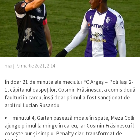
marți, 9 martie 2021, 2:14
În doar 21 de minute ale meciului FC Argeș – Poli Iași 2-
1, căpitanul oaspeților, Cosmin Frăsinescu, a comis două
faulturi în careu, însă doar primul a fost sancționat de
arbitrul Lucian Rusandu:
minutul 4, Gaitan pasează moale în spate, Meza Colli
ajunge primul la minge în careu, iar Cosmin Frăsinescu îl
cosește pur și simplu. Penalty clar, transformat de