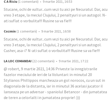
C A Riciu
(1 comentarii) • 9 martie 2021, 16:53
Stucane, ochi de vultur...cum vezi tu aici pe Necuratul. Dar, acu
vreo 3 etape, la meciul Clujului, 2 penaltyuri si un autogol. N-
ati suflat o vorbulita!!! Rusine sa va fie!!!
Cozmin
(1 comentarii) • 9 martie 2021, 16:58
Stucane, ochi de vultur...cum vezi tu aici pe Necuratul. Dar, acu
vreo 3 etape, la meciul Clujului, 2 penaltyuri si un autogol.
Cusher, asa-i? N-ati suflat o vorbulita!!! Rusine sa va fie!!!
LA LOC COMANDA!
(22 comentarii) • 9 martie 2021, 17:22
@ robert, 9 martie 2021, 14:36 Priveste la inregistrarile
fazelor meciului de ieri de la Voluntari: in minutul 20
Stylianos Phillippos marcheaza un gol norocos, cu un sut in
diagonala de la distanta, iar in minutul 36 acelasi jucator il
lanseaza pe un adversar - spaniolul Betancor - din jumatatea
de teren a celorlalti in jumatatea proprie! :)))