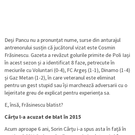
Deși Pancu nu a pronunțat nume, surse din anturajul
antrenorului susțin că jucătorul vizat este Cosmin
Frăsinescu. Gazeta a revăzut golurile primite de Poli Iași
în acest sezon și a identificat 8 faze, petrecute în
meciurile cu Voluntari (0-4), FC Argeș (1-1), Dinamo (1-4)
și Gaz Metan (1-2), în care veteranul este eliminat
pentru un gest stupid sau își marchează adversarii cu o
lejeritate greu de explicat pentru experiența sa.
E, însă, Frăsinescu blatist?
Cârțu l-a acuzat de blat în 2015
Acum aproape 6 ani, Sorin Cârțu i-a spus asta în față în