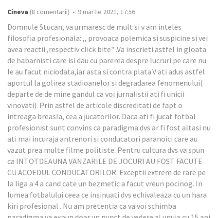
Cineva
(8 comentarii) • 9 martie 2021, 17:56
Domnule Stucan, va urmaresc de mult si v am inteles
filosofia profesionala: ,, provoaca polemica si suspicine si vei
avea reactii ,respectiv click bite" .Va inscrieti astfel in gloata
de habarnisti care isi dau cu parerea despre lucruri pe care nu
le au facut niciodata,iar asta si contra plata.V ati adus astfel
aportul la golirea stadioanelor si degradarea fenomenului(
departe de de mine gandul ca voi jurnalistii ati fi unicii
vinovati). Prin astfel de articole discreditati de fapt o
intreaga breasla, cea a jucatorilor. Daca ati fi jucat fotbal
profesionist sunt convins ca paradigma dvs ar fi fost altasi nu
ati mai incuraja antrenori si conducatori paranoici care au
vazut prea multe filme politiste. Pentru cultura dvs va spun
ca INTOTDEAUNA VANZARILE DE JOCURI AU FOST FACUTE
CU ACOEDUL CONDUCATORILOR. Exceptii extrem de rare pe
la liga a 4 a cand cate un bezmetic a facut vreun pocinog. In
lumea fotbalului ceea ce insinuati dvs echivaleaza cu un hara
kiri profesional . Nu am pretentia ca va voi schimba
paradigma va expun doar un punct de vedere al unuia cu 15 ani