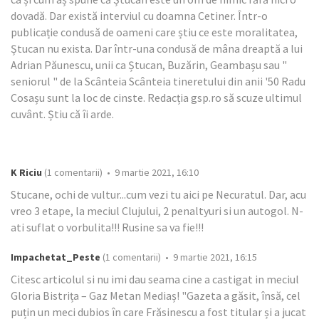
dovadă. Dar există interviul cu doamna Cetiner. Într-o
publicație condusă de oameni care știu ce este moralitatea,
Ștucan nu exista. Dar într-una condusă de mâna dreaptă a lui
Adrian Păunescu, unii ca Ștucan, Buzărin, Geambașu sau "
seniorul " de la Scânteia Scânteia tineretului din anii '50 Radu
Cosașu sunt la loc de cinste. Redacția gsp.ro să scuze ultimul
cuvânt. Știu că îi arde.
K Riciu
(1 comentarii) • 9 martie 2021, 16:10
Stucane, ochi de vultur...cum vezi tu aici pe Necuratul. Dar, acu
vreo 3 etape, la meciul Clujului, 2 penaltyuri si un autogol. N-
ati suflat o vorbulita!!! Rusine sa va fie!!!
Impachetat_Peste
(1 comentarii) • 9 martie 2021, 16:15
Citesc articolul si nu imi dau seama cine a castigat in meciul
Gloria Bistrița – Gaz Metan Mediaș! "Gazeta a găsit, însă, cel
puțin un meci dubios în care Frăsinescu a fost titular și a jucat