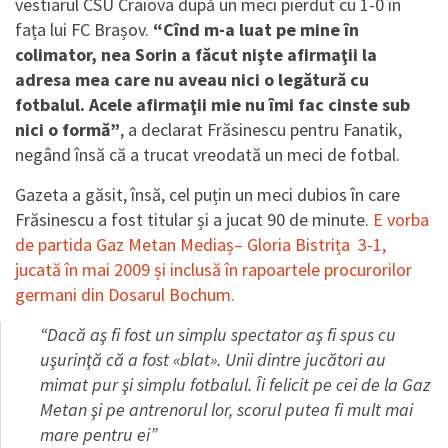
vestiarul CSU Craiova după un meci pierdut cu 1-0 în
fața lui FC Brașov.
“Cînd m-a luat pe mine în
colimator, nea Sorin a făcut nişte afirmaţii la
adresa mea care nu aveau nici o legătură cu
fotbalul. Acele afirmaţii mie nu îmi fac cinste sub
nici o formă”
, a declarat Frăsinescu pentru Fanatik,
negând însă că a trucat vreodată un meci de fotbal.
Gazeta a găsit, însă, cel puțin un meci dubios în care
Frăsinescu a fost titular și a jucat 90 de minute.
E vorba
de partida
Gaz Metan Mediaș
– Gloria Bistrița 3-1,
jucată în mai 2009 și inclusă în rapoartele procurorilor
germani din Dosarul Bochum.
“Dacă aş fi fost un simplu spectator aş fi spus cu
uşurinţă că a fost «blat». Unii dintre jucători au
mimat pur şi simplu fotbalul. Îi felicit pe cei de la Gaz
Metan şi pe antrenorul lor, scorul putea fi mult mai
mare pentru ei”