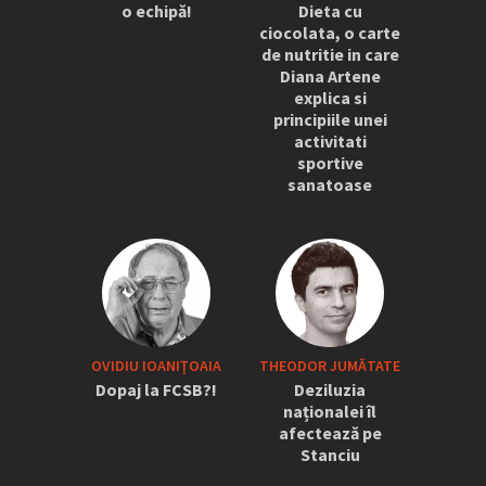
o echipă!
Dieta cu
ciocolata, o carte
de nutritie in care
Diana Artene
explica si
principiile unei
activitati
sportive
sanatoase
OVIDIU IOANIŢOAIA
THEODOR JUMĂTATE
Dopaj la FCSB?!
Deziluzia
naționalei îl
afectează pe
Stanciu