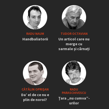
RADU NAUM
TUDOR OCTAVIAN
Handbaliatorii
Un articol care nu
merge cu
sarmale și cârnați
CĂTĂLIN OPRIŞAN
RADU
PARASCHIVESCU
Da’ el de ce nu e
Ţara „nu cumva”-
plin de noroi?
urilor