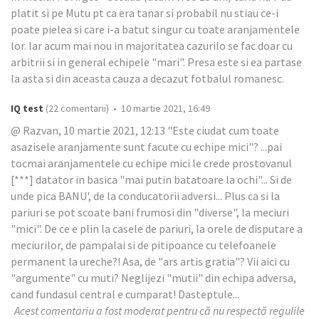
platit si pe Mutu pt ca era tanar si probabil nu stiau ce-i
poate pielea si care i-a batut singur cu toate aranjamentele
lor. Iar acum mai nou in majoritatea cazurilo se fac doar cu
arbitrii si in general echipele "mari". Presa este si ea partase
la asta si din aceasta cauza a decazut fotbalul romanesc.
IQ test
(22 comentarii) • 10 martie 2021, 16:49
@ Razvan, 10 martie 2021, 12:13 "Este ciudat cum toate
asazisele aranjamente sunt facute cu echipe mici"? ...pai
tocmai aranjamentele cu echipe mici le crede prostovanul
[***] datator in basica "mai putin batatoare la ochi"... Si de
unde pica BANU', de la conducatorii adversi... Plus ca si la
pariuri se pot scoate bani frumosi din "diverse", la meciuri
"mici". De ce e plin la casele de pariuri, la orele de disputare a
meciurilor, de pampalai si de pitipoance cu telefoanele
permanent la ureche?! Asa, de "ars artis gratia"? Vii aici cu
"argumente" cu muti? Neglijezi "mutii" din echipa adversa,
cand fundasul central e cumparat! Dasteptule...
Acest comentariu a fost moderat pentru că nu respectă regulile