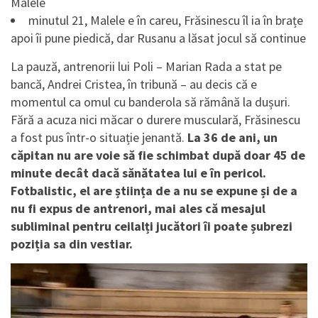
Malele
minutul 21, Malele e în careu, Frăsinescu îl ia în brațe
apoi îi pune piedică, dar Rusanu a lăsat jocul să continue
La pauză, antrenorii lui Poli – Marian Rada a stat pe
bancă, Andrei Cristea, în tribună – au decis că e
momentul ca omul cu banderola să rămână la dușuri.
Fără a acuza nici măcar o durere musculară, Frăsinescu
a fost pus într-o situație jenantă.
La 36 de ani, un
căpitan nu are voie să fie schimbat după doar 45 de
minute decât dacă sănătatea lui e în pericol.
Fotbalistic, el are știința de a nu se expune și de a
nu fi expus de antrenori, mai ales că mesajul
subliminal pentru ceilalți jucători îi poate șubrezi
poziția sa din vestiar.