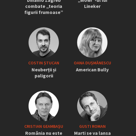
combate „teoria
Lineker
figurii frumoase”
COSTIN ȘTUCAN
OANA DUȘMĂNESCU
Neuberții și
American Bully
paligorii
CRISTIAN GEAMBAŞU
GUSTI ROMAN
România nu este
Marti se va lansa