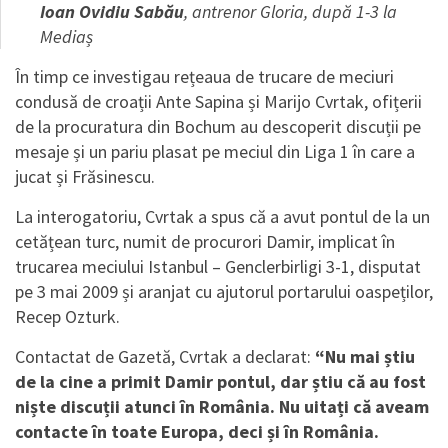
Ioan Ovidiu Sabău
, antrenor Gloria, după 1-3 la
Mediaș
În timp ce investigau rețeaua de trucare de meciuri
condusă de croații Ante Sapina și Marijo Cvrtak, ofițerii
de la procuratura din Bochum au descoperit discuții pe
mesaje și un pariu plasat pe meciul din Liga 1 în care a
jucat și Frăsinescu.
La interogatoriu, Cvrtak a spus că a avut pontul de la un
cetățean turc, numit de procurori Damir, implicat în
trucarea meciului Istanbul – Genclerbirligi 3-1, disputat
pe 3 mai 2009 și aranjat cu ajutorul portarului oaspeților,
Recep Ozturk.
Contactat de Gazetă, Cvrtak a declarat:
“Nu mai știu
de la cine a primit Damir pontul, dar știu că au fost
niște discuții atunci în România. Nu uitați că aveam
contacte în toate Europa, deci și în România.