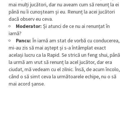
mai mulți jucători, dar nu aveam cum să renunț la ei
până nu îi cunoșteam și eu. Renunț la acei jucători
dacă observ eu ceva.
Moderator:
Și atunci de ce nu ai renunțat în
iarnă?
Pancu:
În iarnă am stat de vorbă cu conducerea,
mi-au zis să mai aștept și s-a întâmplat exact
același lucru ca la Rapid. Se strică un feng shui, până
la urmă am vrut să renunț la acel jucător, dar era
ciudat, mă vedeam cu el zilnic. Însă, de acum încolo,
când o să simt ceva la următoarele echipe, nu o să
mai acord șanse.