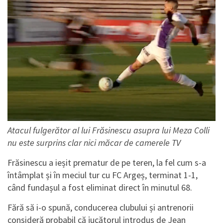
Atacul fulgerător al lui Frăsinescu asupra lui Meza Colli
nu este surprins clar nici măcar de camerele TV
Frăsinescu a ieșit prematur de pe teren, la fel cum s-a
întâmplat și în meciul tur cu FC Argeș, terminat 1-1,
când fundașul a fost eliminat direct în minutul 68.
Fără să i-o spună, conducerea clubului și antrenorii
consideră probabil că jucătorul introdus de Jean