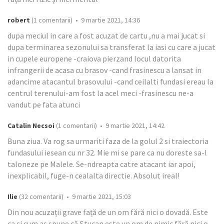
robert
(1 comentarii) • 9 martie 2021, 14:36
dupa meciul in care a fost acuzat de cartu ,nu a mai jucat si
dupa terminarea sezonului sa transferat la iasi cu care a jucat
in cupele europene -craiova pierzand locul datorita
infrangerii de acasa cu brasov -cand frasinescu a lansat in
adancime atacantul brasovului -cand ceilalti fundasi ereau la
centrul terenului-am fost la acel meci -frasinescu ne-a
vandut pe fata atunci
Catalin Necsoi
(1 comentarii) • 9 martie 2021, 14:42
Buna ziua. Va rog sa urmariti faza de la golul 2 si traiectoria
fundasului iesean cu nr 32. Mie mi se pare ca nu doreste sa-l
taloneze pe Malele. Se-ndreapta catre atacant iar apoi,
inexplicabil, fuge-n cealalta directie. Absolut ireal!
Ilie
(32 comentarii) • 9 martie 2021, 15:03
Din nou acuzații grave față de un om fără nici o dovadă. Este
ca și cum aș spune că Ștucan este un om de nimic fără nici o