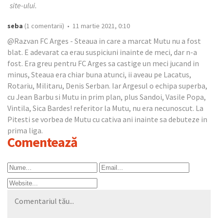
site-ului.
seba
(1 comentarii) • 11 martie 2021, 0:10
@Razvan FC Arges - Steaua in care a marcat Mutu nu a fost
blat. E adevarat ca erau suspiciuni inainte de meci, dar n-a
fost. Era greu pentru FC Arges sa castige un meci jucand in
minus, Steaua era chiar buna atunci, ii aveau pe Lacatus,
Rotariu, Militaru, Denis Serban. Iar Argesul o echipa superba,
cu Jean Barbu si Mutu in prim plan, plus Sandoi, Vasile Popa,
Vintila, Sica Bardes! referitor la Mutu, nu era necunoscut. La
Pitesti se vorbea de Mutu cu cativa ani inainte sa debuteze in
prima liga.
Comentează