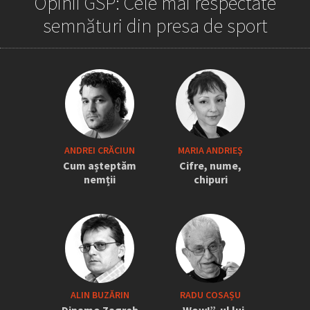
Opinii GSP: Cele mai respectate
semnături din presa de sport
„Iordănescu a tras sforile să revină la
ANDREI CRĂCIUN
MARIA ANDRIEŞ
națională” » Pițurcă face dezvăluiri
Cum așteptăm
Cifre, nume,
tari: „Dacă știam că vine el...” +
nemții
chipuri
Scena din avion: „Era transfigurat”
ALIN BUZĂRIN
RADU COSAȘU
Dinamo Zagreb
„Wow!”-ul lui