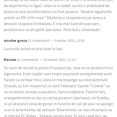
de experienta in liga1 .ceea ce e ciudat ca nici o publicatie de
presa nu are ca editorialist un fost jucator . Despre legaturile
presei cu SRI stiti ceva ? Dezbina si stapaneste,iar presa a
devanit stapana fotbalului. E cea mai tare din parcare ,
problema e ca ati golit parcarea . Felicitari, continuati
nicolae grecu
(3 comentarii) • 9 martie 2021, 22:02
Lucrurile astea se știu bine la Iași
Razvan
(1 comentarii) • 10 martie 2021, 12:13
Eu sunt de acord ca poate fi suspectat, insa nu se poate stii cu
siguranta. Este ciudat cum toate asazisele aranjamente sunt
facute cu echipe mici, ceea ce ma impinge sa cred domnule
Stucan, cu tot respectul ca sunt fabulatii. Spune "Cineva" ca
nu se poate aranja cu jucatori, fara conducere. Foarte fals,
aranjamentele se fac cu cativa jucatori (portarul, un fundas,
si un atacant) ceva de genul in functie de cat de usor se ajunge
la ei si bineinteles de valoare. Bineinteles se mai intampla ca
in meciul FC Arges - Steaua (acum vreo 15 ani) cand nu l-au