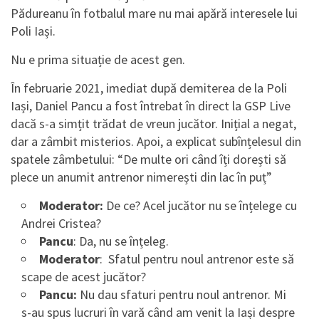
Pădureanu în fotbalul mare nu mai apără interesele lui
Poli Iași.
Nu e prima situație de acest gen.
În februarie 2021, imediat după demiterea de la Poli
Iași, Daniel Pancu a fost întrebat în direct la GSP Live
dacă s-a simțit trădat de vreun jucător. Inițial a negat,
dar a zâmbit misterios. Apoi, a explicat subînțelesul din
spatele zâmbetului: “De multe ori când îți dorești să
plece un anumit antrenor nimerești din lac în puț”
Moderator:
De ce? Acel jucător nu se înțelege cu
Andrei Cristea?
Pancu
: Da, nu se înțeleg.
Moderator
: Sfatul pentru noul antrenor este să
scape de acest jucător?
Pancu:
Nu dau sfaturi pentru noul antrenor. Mi
s-au spus lucruri în vară când am venit la Iași despre