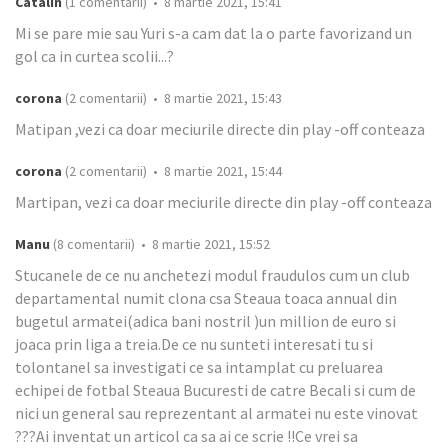
Catalin
(1 comentarii) • 8 martie 2021, 15:41
Mi se pare mie sau Yuri s-a cam dat la o parte favorizand un
gol ca in curtea scolii...?
corona
(2 comentarii) • 8 martie 2021, 15:43
Matipan ,vezi ca doar meciurile directe din play -off conteaza
corona
(2 comentarii) • 8 martie 2021, 15:44
Martipan, vezi ca doar meciurile directe din play -off conteaza
Manu
(8 comentarii) • 8 martie 2021, 15:52
Stucanele de ce nu anchetezi modul fraudulos cum un club
departamental numit clona csa Steaua toaca annual din
bugetul armatei(adica bani nostril )un million de euro si
joaca prin liga a treia.De ce nu sunteti interesati tu si
tolontanel sa investigati ce sa intamplat cu preluarea
echipei de fotbal Steaua Bucuresti de catre Becali si cum de
nici un general sau reprezentant al armatei nu este vinovat
???Ai inventat un articol ca sa ai ce scrie !!Ce vrei sa