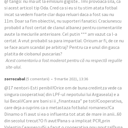
@ tango: nu ma uit la emisiuni gigiste... Imi provoaca sila, ca
si acest articol tip Oda. Cred ca si eu si tu stim atata fotbal
incat sa vedem foarte clar dupa reluari daca a fost sau nu
11m. Doar sa fim obiectivi, nu suporteri fanatici. Craciunescu
probabil a fost certat de clanul albanez pentru comentariile
avute la meciurile anterioare. Cel putin *** am vazut ca l-a
certat. A vrut probabil sa para impartial. Oricum ar fi, de ce nu
se face acum scandal pe arbitraj? Pentru ca e unul din gasca
platita de ciobanul puscarias?
Acest comentariu a fost moderat pentru că nu respectă regulile
site-ului.
zorrozabal
(5 comentarii) • 9 martie 2021, 13:36
@17 nentori-Esti penibil!Orice om de buna credintza vede ca
singura cooperativa( din LPF-ul nepotului lui Argaseala) e a
lui Becali!Care are bani si ii „finanteaza” pe toti!Cooperativa,
care deja a cuprins ca o metastaza fotbalul romanesc!Ca
Dinamo o fi avut si ea o influenta tot atat de mare in anii...60
din secolul trecut?O fi avut!Pana s-a implicat PCR,prin
Valentin Ceausescu!Si a facut o cooperativa nou noutza!Dupa