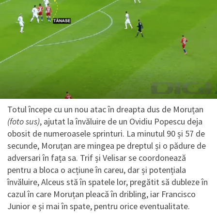
Totul începe cu un nou atac în dreapta dus de Moruțan
(foto sus)
, ajutat la învăluire de un Ovidiu Popescu deja
obosit de numeroasele sprinturi. La minutul 90 și 57 de
secunde, Moruțan are mingea pe dreptul și o pădure de
adversari în fața sa. Trif și Velisar se coordonează
pentru a bloca o acțiune în careu, dar și potențiala
învăluire, Alceus stă în spatele lor, pregătit să dubleze în
cazul în care Moruțan pleacă în dribling, iar Francisco
Junior e și mai în spate, pentru orice eventualitate.