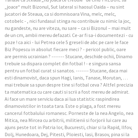
„joace“ mult Bizonul, Sut lateral si haosul Oaida – nu sint
jucatori de Steaua, ca si domnisoara Vina, melc, melc,
cotobelc - , nici fundasul stinga nu contribuie cu nimic la joc,
nu gandeste, nu are viteza, nu sare – ca si Bizonul – mai mult
de un cm, ambii mereu defazati. Ce-ar fi sa-i documentezi - cu
poze ! ca aici - lui Petrea cele 5 greseli de abc pe care le face
Biz Popescu in absolut fiecare meci ? - pericol public, oare
are permis ucrainian ? ------- Stucane, deschide ochii, Dinamo
trebuie sa dispara complet din fotbal ! - e singura sansa
pentru un fotbal curat si sanatos. ------- Stucane, daca mai
esti dinamovist, daca spun Hagi, Ianis, Tanase, Morutan, …
mai trebuie sa spun despre tine si fotbal ceva ? Altfel precizia
ta matematica cu care cauti si scrii a fost mereu de admirat.
Ai face un mare serviciu daca ai lua statistic raspindirea
dinamovistilor in toata tara. Este o plaga, a fost mereu
cancerul fotbalului romanesc. Porneste de la nea Angelo, nea
Mitica, nea Mircea cu arbitrii, militienii si forjorii lui care au
ajuns peste tot in Patria lor, Bucuresti, chiar si la Rapid, Ilfov,
Dolj, Hunedoara, Dej, Pitesti, Ploiesti, Iasi, Brasov, pina si la