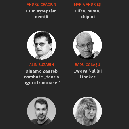
„Iordănescu a tras sforile să revină la
ANDREI CRĂCIUN
MARIA ANDRIEŞ
națională” » Pițurcă face dezvăluiri
Cum așteptăm
Cifre, nume,
tari: „Dacă știam că vine el...” +
nemții
chipuri
Scena din avion: „Era transfigurat”
ALIN BUZĂRIN
RADU COSAȘU
Dinamo Zagreb
„Wow!”-ul lui
combate „teoria
Lineker
figurii frumoase”