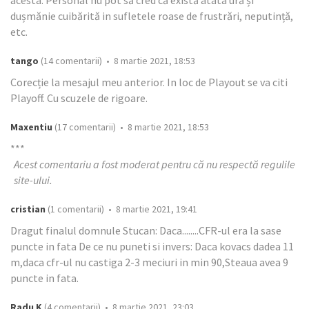
acesta. Personal nu pot să cred că există atâta ură și
dușmănie cuibărită in sufletele roase de frustrări, neputință,
etc.
tango
(14 comentarii) • 8 martie 2021, 18:53
Corecție la mesajul meu anterior. In loc de Playout se va citi
Playoff. Cu scuzele de rigoare.
Maxentiu
(17 comentarii) • 8 martie 2021, 18:53
***
Acest comentariu a fost moderat pentru că nu respectă regulile
site-ului.
cristian
(1 comentarii) • 8 martie 2021, 19:41
Dragut finalul domnule Stucan: Daca........CFR-ul era la sase
puncte in fata De ce nu puneti si invers: Daca kovacs dadea 11
m,daca cfr-ul nu castiga 2-3 meciuri in min 90,Steaua avea 9
puncte in fata.
Radu K
(4 comentarii) • 8 martie 2021, 23:03