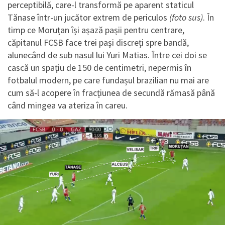
perceptibilă, care-l transformă pe aparent staticul
Tănase într-un jucător extrem de periculos
(foto sus)
. În
timp ce Moruțan își așază pașii pentru centrare,
căpitanul FCSB face trei pași discreți spre bandă,
alunecând de sub nasul lui Yuri Matias. Între cei doi se
cască un spațiu de 150 de centimetri, nepermis în
fotbalul modern, pe care fundașul brazilian nu mai are
cum să-l acopere în fracțiunea de secundă rămasă până
când mingea va ateriza în careu.