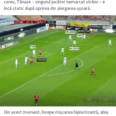
careu, Tănase – singurul jucător nemarcat strâns – e
încă static după oprirea din alergarea ușoară.
Din acest moment, începe mișcarea hipnotizantă, abia