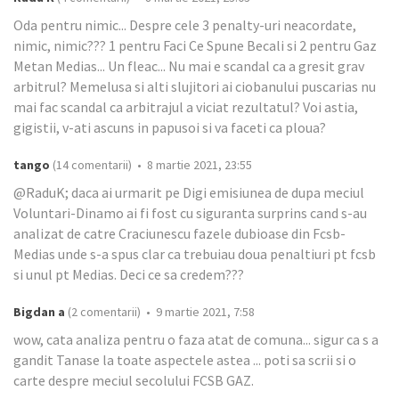
Oda pentru nimic... Despre cele 3 penalty-uri neacordate,
nimic, nimic??? 1 pentru Faci Ce Spune Becali si 2 pentru Gaz
Metan Medias... Un fleac... Nu mai e scandal ca a gresit grav
arbitrul? Memelusa si alti slujitori ai ciobanului puscarias nu
mai fac scandal ca arbitrajul a viciat rezultatul? Voi astia,
gigistii, v-ati ascuns in papusoi si va faceti ca ploua?
tango
(14 comentarii) • 8 martie 2021, 23:55
@RaduK; daca ai urmarit pe Digi emisiunea de dupa meciul
Voluntari-Dinamo ai fi fost cu siguranta surprins cand s-au
analizat de catre Craciunescu fazele dubioase din Fcsb-
Medias unde s-a spus clar ca trebuiau doua penaltiuri pt fcsb
si unul pt Medias. Deci ce sa credem???
Bigdan a
(2 comentarii) • 9 martie 2021, 7:58
wow, cata analiza pentru o faza atat de comuna... sigur ca s a
gandit Tanase la toate aspectele astea ... poti sa scrii si o
carte despre meciul secolului FCSB GAZ.