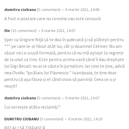
dumitru ciobanu
(5 comentarii) • 8 martie 2021, 14:06
A fost o postare care nu convine sau este cenzură.
Ilie
(32 comentarii) • 8 martie 2021, 14:07
Sper ca Grigore Niță să te dea în judecată și să plătești pentru
*** pe care le-ai făcut atât lui, cât și doamnei Cetiner. Nu am
văzut nici o scuză formală, pentru că nu mă aștept la regrete
de la unul ca tine. Este pentru prima oară când îi dau dreptate
lui Gigi Becali: nu ai ce căuta în jurnalism. Iar cine te ține, adică
nea Ovidiu "țucălaru lui Păunescu " Ioanițoaia, te ține doar
pentru că așa făcea și el când vroia să parvină. Ceea ce a și
reușit!
dumitru ciobanu
(5 comentarii) • 8 martie 2021, 14:07
Cui servește atâta reclamă/?
DUMITRU CIOBANU
(5 comentarii) • 8 martie 2021, 14:10
BECALI SĂ TRĂIASCĂ.