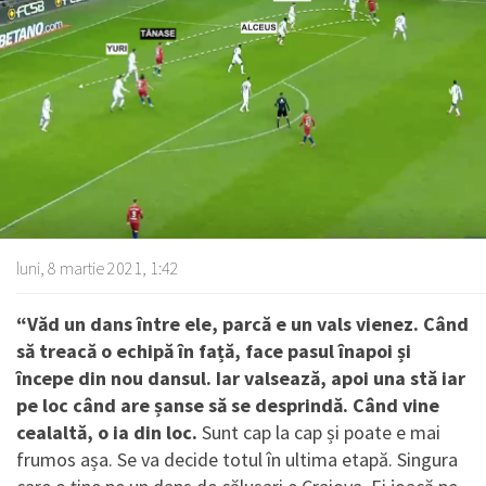
luni, 8 martie 2021, 1:42
“Văd un dans între ele, parcă e un vals vienez. Când
să treacă o echipă în față, face pasul înapoi și
începe din nou dansul. Iar valsează, apoi una stă iar
pe loc când are șanse să se desprindă. Când vine
cealaltă, o ia din loc.
Sunt cap la cap și poate e mai
frumos așa. Se va decide totul în ultima etapă. Singura