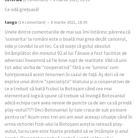
Ce odă grețoasă!
tango
(14 comentarii) • 8 martie 2021, 18:39
Unele dintre comentariile de mai sus îmi întăresc părerea că
'scenarita' la români este o boală mai grea decât cancerul,
sida și covidul la un loc. Ca să susții că golul absolut
întâmplător din minutul 92 al lui Tănase a fost facilitat de
adversari înseamnă să fie bine rupt de realitate. Văd că unii
tot aduc vorba de "cooperativă" fără a ne 'lumina' cum
funcționează acest fenomen în cazul de față. Aș dori să ne
explice unul dintre "specialiștii" blatului și a cooperativei de
ce a trebuit să bată fcsbul la Botoșani când cea mai
elementară logică spune că trebuie să învingă Botosaniul
adică echipa care avea nevoie de puncte ca de aer ca să prindă
play-outul?!?! Deci Botosaniul își taie craca de sub picioare
pentru ce? Acum vreo trei ani am avut aceeași situație când în
urma victoriei fcsb-ului la Botoșani aceștia ratează play-
outul, lucru care este foarte probabil să se întâmple și anul