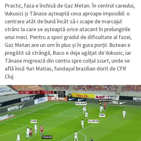
Practic, faza e închisă de Gaz Metan. În centrul careului,
Vukusici și Tănase așteaptă ceva aproape imposibil: o
centrare atât de bună încât să-i scape de marcajul
strâns la care se așteaptă orice atacant în prelungirile
unui meci. Pentru a spori gradul de dificultate al fazei,
Gaz Metan are un om în plus și în gura porții: Butean e
pregătit să strângă, Baco e deja agățat de Vukusic, iar
Tănase migrează din centru spre colțul scurt, unde se
află însă Yuri Matias, fundașul brazilian dorit de CFR
Cluj.