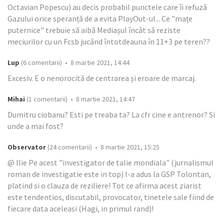
Octavian Popescu) au decis probabil punctele care îi refuză
Gazului orice speranță de a evita PlayOut-ul... Ce "mațe
puternice" trebuie să aibă Mediașul încât să reziste
meciurilor cu un Fcsb jucând întotdeauna în 11+3 pe teren??
Lup
(6 comentarii) • 8 martie 2021, 14:44
Excesiv. E o nenorocită de centrarea și eroare de marcaj.
Mihai
(1 comentarii) • 8 martie 2021, 14:47
Dumitru ciobanu? Esti pe treaba ta? La cfr cine e antrenor? Si
unde a mai fost?
Observator
(24 comentarii) • 8 martie 2021, 15:25
@ Ilie Pe acest "investigator de talie mondiala" (jurnalismul
roman de investigatie este in top) l-a adus la GSP Tolontan,
platind si o clauza de reziliere! Tot ce afirma acest ziarist
este tendentios, discutabil, provocator, tinetele sale fiind de
fiecare data aceleasi (Hagi, in primul rand)!