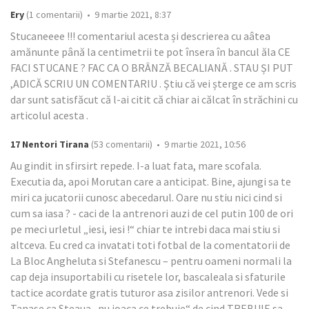
Ery
(1 comentarii) • 9 martie 2021, 8:37
Stucaneeee !!! comentariul acesta și descrierea cu aâtea
amănunte până la centimetrii te pot însera în bancul ăla CE
FACI STUCANE ? FAC CA O BRÂNZĂ BECALIANĂ . STAU ȘI PUT
,ADICĂ SCRIU UN COMENTARIU . Știu că vei șterge ce am scris
dar sunt satisfăcut că l-ai citit că chiar ai călcat în străchini cu
articolul acesta .
17 Nentori Tirana
(53 comentarii) • 9 martie 2021, 10:56
Au gindit in sfirsirt repede. I-a luat fata, mare scofala.
Executia da, apoi Morutan care a anticipat. Bine, ajungi sa te
miri ca jucatorii cunosc abecedarul. Oare nu stiu nici cind si
cum sa iasa ? - caci de la antrenori auzi de cel putin 100 de ori
pe meci urletul „iesi, iesi !“ chiar te intrebi daca mai stiu si
altceva. Eu cred ca invatati toti fotbal de la comentatorii de
La Bloc Angheluta si Stefanescu – pentru oameni normali la
cap deja insuportabili cu risetele lor, bascaleala si sfaturile
tactice acordate gratis tuturor asa zisilor antrenori. Vede si
Tanase ca Steaua „nu joaca ce trebuie“ de cind TREBUIE sa