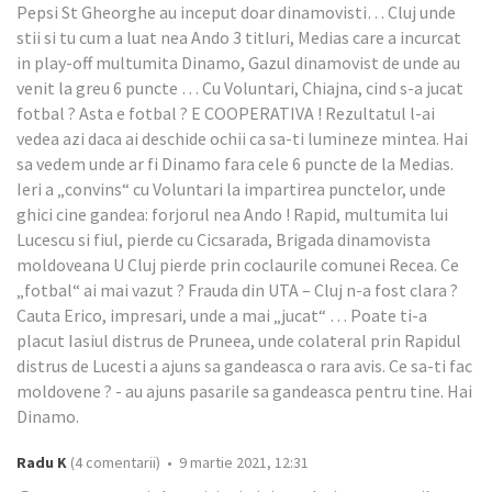
Pepsi St Gheorghe au inceput doar dinamovisti… Cluj unde
stii si tu cum a luat nea Ando 3 titluri, Medias care a incurcat
in play-off multumita Dinamo, Gazul dinamovist de unde au
venit la greu 6 puncte … Cu Voluntari, Chiajna, cind s-a jucat
fotbal ? Asta e fotbal ? E COOPERATIVA ! Rezultatul l-ai
vedea azi daca ai deschide ochii ca sa-ti lumineze mintea. Hai
sa vedem unde ar fi Dinamo fara cele 6 puncte de la Medias.
Ieri a „convins“ cu Voluntari la impartirea punctelor, unde
ghici cine gandea: forjorul nea Ando ! Rapid, multumita lui
Lucescu si fiul, pierde cu Cicsarada, Brigada dinamovista
moldoveana U Cluj pierde prin coclaurile comunei Recea. Ce
„fotbal“ ai mai vazut ? Frauda din UTA – Cluj n-a fost clara ?
Cauta Erico, impresari, unde a mai „jucat“ … Poate ti-a
placut Iasiul distrus de Pruneea, unde colateral prin Rapidul
distrus de Lucesti a ajuns sa gandeasca o rara avis. Ce sa-ti fac
moldovene ? - au ajuns pasarile sa gandeasca pentru tine. Hai
Dinamo.
Radu K
(4 comentarii) • 9 martie 2021, 12:31