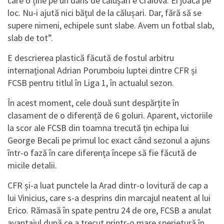
care o ține pe un dans de călușari e Craiova. Ei joacă pe
loc. Nu-i ajută nici bățul de la călușari. Dar, fără să se
supere nimeni, echipele sunt slabe. Avem un fotbal slab,
slab de tot”.
E descrierea plastică făcută de fostul arbitru
internațional Adrian Porumboiu luptei dintre CFR și
FCSB pentru titlul în Liga 1, în actualul sezon.
În acest moment, cele două sunt despărțite în
clasament de o diferență de 6 goluri. Aparent, victoriile
la scor ale FCSB din toamna trecută țin echipa lui
George Becali pe primul loc exact când sezonul a ajuns
într-o fază în care diferența începe să fie făcută de
micile detalii.
CFR și-a luat punctele la Arad dintr-o lovitură de cap a
lui Vinicius, care s-a desprins din marcajul neatent al lui
Erico. Rămasă în spate pentru 24 de ore, FCSB a anulat
avantajul după ce a trecut printr-o mare sperietură în