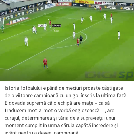
Istoria fotbalului e plină de meciuri proaste câștigate
de o viitoare campioană cu un gol înscris la ultima fază.
E dovada supremă că o echipă are mațe – ca să
traducem mot-a-mot o vorbă englezească – , are
curajul, determinarea și tăria de a supraviețui unui
moment cumplit în urma căruia capătă încredere și
avânt pentru a deveni campioană.