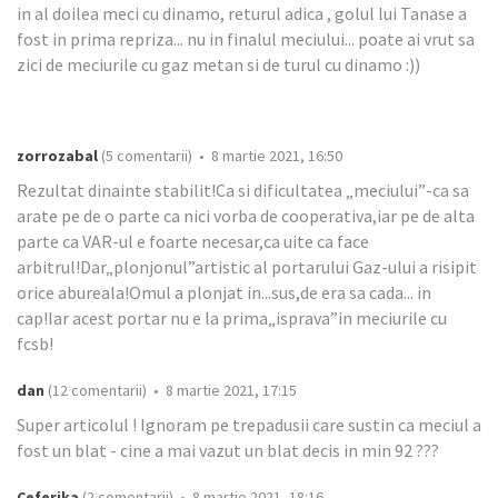
in al doilea meci cu dinamo, returul adica , golul lui Tanase a
fost in prima repriza... nu in finalul meciului... poate ai vrut sa
zici de meciurile cu gaz metan si de turul cu dinamo :))
zorrozabal
(5 comentarii) • 8 martie 2021, 16:50
Rezultat dinainte stabilit!Ca si dificultatea „meciului”-ca sa
arate pe de o parte ca nici vorba de cooperativa,iar pe de alta
parte ca VAR-ul e foarte necesar,ca uite ca face
arbitrul!Dar„plonjonul”artistic al portarului Gaz-ului a risipit
orice abureala!Omul a plonjat in...sus,de era sa cada... in
cap!Iar acest portar nu e la prima„isprava”in meciurile cu
fcsb!
dan
(12 comentarii) • 8 martie 2021, 17:15
Super articolul ! Ignoram pe trepadusii care sustin ca meciul a
fost un blat - cine a mai vazut un blat decis in min 92 ???
Ceferika
(2 comentarii) • 8 martie 2021, 18:16