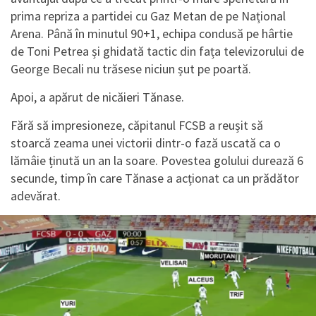
prima repriza a partidei cu Gaz Metan de pe Național
Arena. Până în minutul 90+1, echipa condusă pe hârtie
de Toni Petrea și ghidată tactic din fața televizorului de
George Becali nu trăsese niciun șut pe poartă.
Apoi, a apărut de nicăieri Tănase.
Fără să impresioneze, căpitanul FCSB a reușit să
stoarcă zeama unei victorii dintr-o fază uscată ca o
lămâie ținută un an la soare. Povestea golului durează 6
secunde, timp în care Tănase a acționat ca un prădător
adevărat.