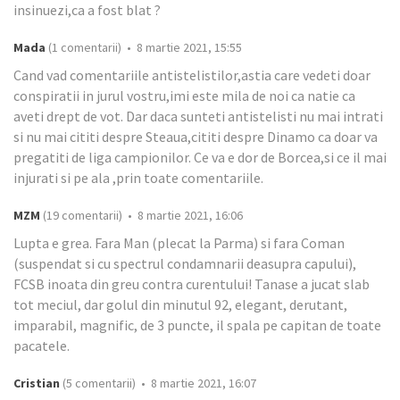
insinuezi,ca a fost blat ?
Mada
(1 comentarii) • 8 martie 2021, 15:55
Cand vad comentariile antistelistilor,astia care vedeti doar
conspiratii in jurul vostru,imi este mila de noi ca natie ca
aveti drept de vot. Dar daca sunteti antistelisti nu mai intrati
si nu mai cititi despre Steaua,cititi despre Dinamo ca doar va
pregatiti de liga campionilor. Ce va e dor de Borcea,si ce il mai
injurati si pe ala ,prin toate comentariile.
MZM
(19 comentarii) • 8 martie 2021, 16:06
Lupta e grea. Fara Man (plecat la Parma) si fara Coman
(suspendat si cu spectrul condamnarii deasupra capului),
FCSB inoata din greu contra curentului! Tanase a jucat slab
tot meciul, dar golul din minutul 92, elegant, derutant,
imparabil, magnific, de 3 puncte, il spala pe capitan de toate
pacatele.
Cristian
(5 comentarii) • 8 martie 2021, 16:07