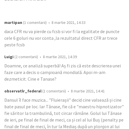
martipan
(1 comentarii) • 8 martie 2021, 14:33
daca CFR nu va pierde cu fcsb si vor fi la egalitate de puncte
cele 6 goluri nu vor conta ,la rezultatul direct CFR ar trece
peste fcsb
Luigi
(2 comentarii) • 8 martie 2021, 14:39
Doamne, ce analiză superbă! Aș fi zis că este descrierea unei
faze care a decis o campioană mondială. Apoi m-am
dezmeticit. Cine e Tanase?
observatlr_federal
(1 comentarii) • 8 martie 2021, 14:41
Dansul îl face muzica... "Fluierașii" decid cine valsează și cine
bate pasul pe loc. Iar Tănase, fie că e "maestru hipnotizator"
fie săritor la trambulină, tot circar rămâne. Golul lui Tănase
de ieri, pe final de final de meci, ca și cel al lui Buș (penalty pe
final de final de meci, în tur la Mediaș după un plonjon al lui