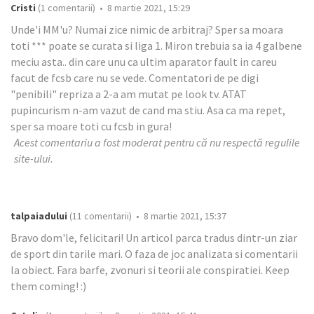
Cristi
(1 comentarii) • 8 martie 2021, 15:29
Unde'i MM'u? Numai zice nimic de arbitraj? Sper sa moara
toti *** poate se curata si liga 1. Miron trebuia sa ia 4 galbene
meciu asta.. din care unu ca ultim aparator fault in careu
facut de fcsb care nu se vede. Comentatori de pe digi
"penibili" repriza a 2-a am mutat pe look tv. ATAT
pupincurism n-am vazut de cand ma stiu. Asa ca ma repet,
sper sa moare toti cu fcsb in gura!
Acest comentariu a fost moderat pentru că nu respectă regulile
site-ului.
talpaiadului
(11 comentarii) • 8 martie 2021, 15:37
Bravo dom'le, felicitari! Un articol parca tradus dintr-un ziar
de sport din tarile mari. O faza de joc analizata si comentarii
la obiect. Fara barfe, zvonuri si teorii ale conspiratiei. Keep
them coming! :)