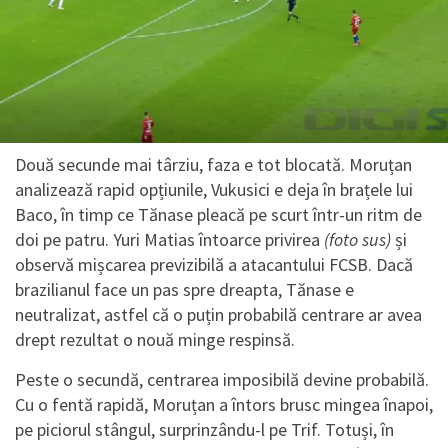
Două secunde mai târziu, faza e tot blocată. Moruțan
analizează rapid opțiunile, Vukusici e deja în brațele lui
Baco, în timp ce Tănase pleacă pe scurt într-un ritm de
doi pe patru. Yuri Matias întoarce privirea
(foto sus)
și
observă mișcarea previzibilă a atacantului FCSB. Dacă
brazilianul face un pas spre dreapta, Tănase e
neutralizat, astfel că o puțin probabilă centrare ar avea
drept rezultat o nouă minge respinsă.
Peste o secundă, centrarea imposibilă devine probabilă.
Cu o fentă rapidă, Moruțan a întors brusc mingea înapoi,
pe piciorul stângul, surprinzându-l pe Trif. Totuși, în