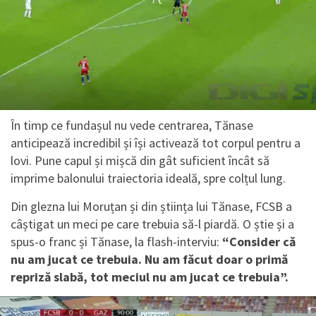
În timp ce fundașul nu vede centrarea, Tănase
anticipează incredibil și își activează tot corpul pentru a
lovi. Pune capul și mișcă din gât suficient încât să
imprime balonului traiectoria ideală, spre colțul lung.
Din glezna lui Moruțan și din știința lui Tănase, FCSB a
câștigat un meci pe care trebuia să-l piardă. O știe și a
spus-o franc și Tănase, la flash-interviu:
“Consider că
nu am jucat ce trebuia. Nu am făcut doar o primă
repriză slabă, tot meciul nu am jucat ce trebuia”.