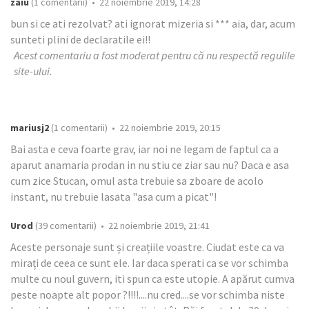
zaiu
(1 comentarii) • 22 noiembrie 2019, 14:28
bun si ce ati rezolvat? ati ignorat mizeria si *** aia, dar, acum
sunteti plini de declaratile ei!!
Acest comentariu a fost moderat pentru că nu respectă regulile
site-ului.
mariusj2
(1 comentarii) • 22 noiembrie 2019, 20:15
Bai asta e ceva foarte grav, iar noi ne legam de faptul ca a
aparut anamaria prodan in nu stiu ce ziar sau nu? Daca e asa
cum zice Stucan, omul asta trebuie sa zboare de acolo
instant, nu trebuie lasata "asa cum a picat"!
Urod
(39 comentarii) • 22 noiembrie 2019, 21:41
Aceste personaje sunt și creațiile voastre. Ciudat este ca va
mirați de ceea ce sunt ele. Iar daca sperati ca se vor schimba
multe cu noul guvern, iti spun ca este utopie. A apărut cumva
peste noapte alt popor ?!!!!....nu cred....se vor schimba niste