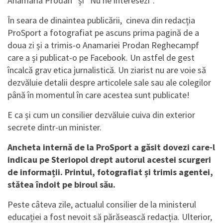
Anamaria Prodan” și “Nu ne interesezi”.
În seara de dinaintea publicării, cineva din redacția
ProSport a fotografiat pe ascuns prima pagină de a
doua zi și a trimis-o Anamariei Prodan Reghecampf
care a și publicat-o pe Facebook. Un astfel de gest
încalcă grav etica jurnalistică. Un ziarist nu are voie să
dezvăluie detalii despre articolele sale sau ale colegilor
până în momentul în care acestea sunt publicate!
E ca și cum un consilier dezvăluie cuiva din exterior
secrete dintr-un minister.
Ancheta internă de la ProSport a găsit dovezi care-l
indicau pe Steriopol drept autorul acestei scurgeri
de informații. Printul, fotografiat și trimis agentei,
stătea îndoit pe biroul său.
Peste câteva zile, actualul consilier de la ministerul
educației a fost nevoit să părăsească redacția. Ulterior,