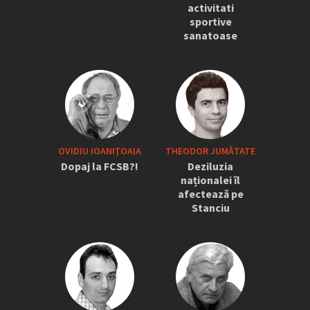
activitati
sportive
sanatoase
OVIDIU IOANIŢOAIA
THEODOR JUMĂTATE
Dopaj la FCSB?!
Deziluzia
naționalei îl
afectează pe
Stanciu