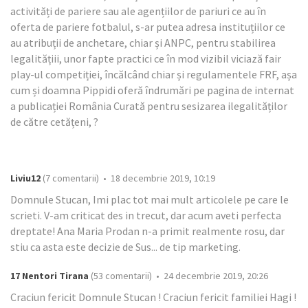
activități de pariere sau ale agențiilor de pariuri ce au în
oferta de pariere fotbalul, s-ar putea adresa instituțiilor ce
au atribuții de anchetare, chiar și ANPC, pentru stabilirea
legalitățiii, unor fapte practici ce în mod vizibil viciază fair
play-ul competiției, încălcând chiar și regulamentele FRF, așa
cum și doamna Pippidi oferă îndrumări pe pagina de internat
a publicației România Curată pentru sesizarea ilegalităților
de către cetățeni, ?
Liviu12
(7 comentarii) • 18 decembrie 2019, 10:19
Domnule Stucan, Imi plac tot mai mult articolele pe care le
scrieti. V-am criticat des in trecut, dar acum aveti perfecta
dreptate! Ana Maria Prodan n-a primit realmente rosu, dar
stiu ca asta este decizie de Sus... de tip marketing.
17 Nentori Tirana
(53 comentarii) • 24 decembrie 2019, 20:26
Craciun fericit Domnule Stucan ! Craciun fericit familiei Hagi !