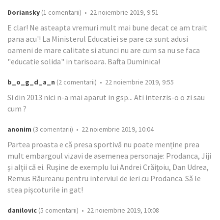
Doriansky
(1 comentarii) • 22 noiembrie 2019, 9:51
E clar! Ne asteapta vremuri mult mai bune decat ce am trait
pana acu'! La Ministerul Educatiei se pare ca sunt adusi
oameni de mare calitate si atunci nu are cum sa nu se faca
"educatie solida" in tarisoara. Bafta Duminica!
b_o_g_d_a_n
(2 comentarii) • 22 noiembrie 2019, 9:55
Si din 2013 nici n-a mai aparut in gsp... Ati interzis-o o zi sau
cum ?
anonim
(3 comentarii) • 22 noiembrie 2019, 10:04
Partea proasta e că presa sportivă nu poate menține prea
mult embargoul vizavi de asemenea personaje: Prodanca, Jiji
și alții că ei. Rușine de exemplu lui Andrei Crăiţoiu, Dan Udrea,
Remus Răureanu pentru interviul de ieri cu Prodanca. Să le
stea pișcoturile in gat!
danilovic
(5 comentarii) • 22 noiembrie 2019, 10:08