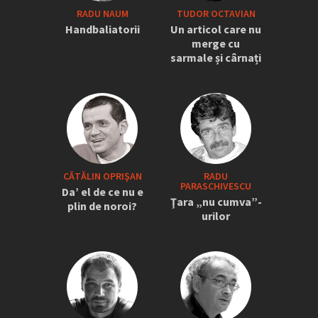
RADU NAUM
TUDOR OCTAVIAN
Handbaliatorii
Un articol care nu
merge cu
sarmale și cârnați
CĂTĂLIN OPRIŞAN
RADU
PARASCHIVESCU
Da’ el de ce nu e
Ţara „nu cumva”-
plin de noroi?
urilor