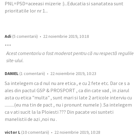
PNL=PSD=aceeasi mizerie :)...Educatia si sanatatea sunt
prioritatile lor nr 1...
Adi
(5 comentarii) • 22 noiembrie 2019, 10:18
***
Acest comentariu a fost moderat pentru că nu respectă regulile
site-ului.
DANIEL
(1 comentarii) • 22 noiembrie 2019, 10:23
Sa intelegem ca d nul nu are etica , e cu 2 fete etc. Dar ce s a
ales din pactul GSP & PROSPORT , ca din cate vad , in ziarul
asta cu etica "multa" , sunt mari si late 2 articole interviu cu
..........(eu ma tin de pact , nu i pronunt numele ) .Sa intelegem
ca v ati sucit la la Ploiesti ??? Din pacate voi sunteti
manelistii de azi ,noi nu .
victor L
(10 comentarii) • 22 noiembrie 2019, 10:28