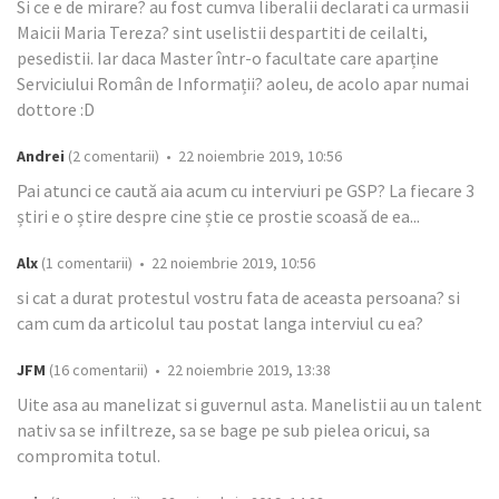
Si ce e de mirare? au fost cumva liberalii declarati ca urmasii
Maicii Maria Tereza? sint uselistii despartiti de ceilalti,
pesedistii. Iar daca Master într-o facultate care aparține
Serviciului Român de Informații? aoleu, de acolo apar numai
dottore :D
Andrei
(2 comentarii) • 22 noiembrie 2019, 10:56
Pai atunci ce caută aia acum cu interviuri pe GSP? La fiecare 3
știri e o știre despre cine știe ce prostie scoasă de ea...
Alx
(1 comentarii) • 22 noiembrie 2019, 10:56
si cat a durat protestul vostru fata de aceasta persoana? si
cam cum da articolul tau postat langa interviul cu ea?
JFM
(16 comentarii) • 22 noiembrie 2019, 13:38
Uite asa au manelizat si guvernul asta. Manelistii au un talent
nativ sa se infiltreze, sa se bage pe sub pielea oricui, sa
compromita totul.