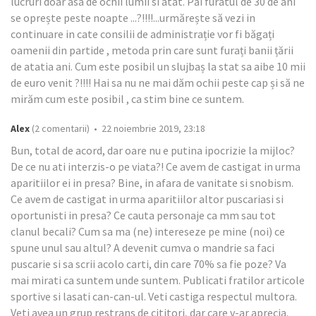
lucruri doar asa de ochii lumii si atât. Păi furatul de 30 de ani
se oprește peste noapte ...?!!!!...urmărește să vezi in
continuare in cate consilii de administrație vor fi băgați
oamenii din partide , metoda prin care sunt furați banii țării
de atatia ani. Cum este posibil un slujbaș la stat sa aibe 10 mii
de euro venit ?!!!! Hai sa nu ne mai dăm ochii peste cap și să ne
mirăm cum este posibil , ca stim bine ce suntem.
Alex
(2 comentarii) • 22 noiembrie 2019, 23:18
Bun, total de acord, dar oare nu e putina ipocrizie la mijloc?
De ce nu ati interzis-o pe viata?! Ce avem de castigat in urma
aparitiilor ei in presa? Bine, in afara de vanitate si snobism.
Ce avem de castigat in urma aparitiilor altor puscariasi si
oportunisti in presa? Ce cauta personaje ca mm sau tot
clanul becali? Cum sa ma (ne) intereseze pe mine (noi) ce
spune unul sau altul? A devenit cumva o mandrie sa faci
puscarie si sa scrii acolo carti, din care 70% sa fie poze? Va
mai mirati ca suntem unde suntem. Publicati fratilor articole
sportive si lasati can-can-ul. Veti castiga respectul multora.
Veti avea un grup restrans de cititori, dar care v-ar aprecia.