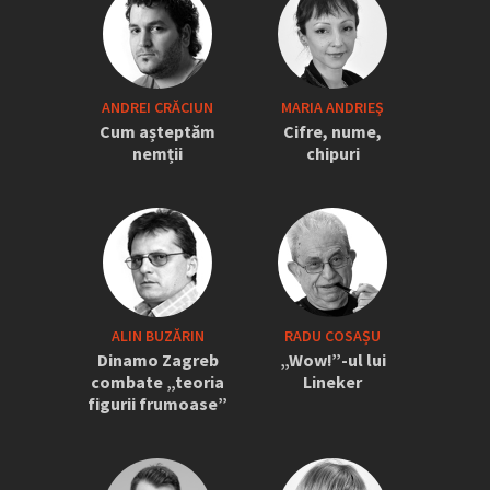
„Iordănescu a tras sforile să revină la
ANDREI CRĂCIUN
MARIA ANDRIEŞ
națională” » Pițurcă face dezvăluiri
Cum așteptăm
Cifre, nume,
tari: „Dacă știam că vine el...” +
nemții
chipuri
Scena din avion: „Era transfigurat”
ALIN BUZĂRIN
RADU COSAȘU
Dinamo Zagreb
„Wow!”-ul lui
combate „teoria
Lineker
figurii frumoase”