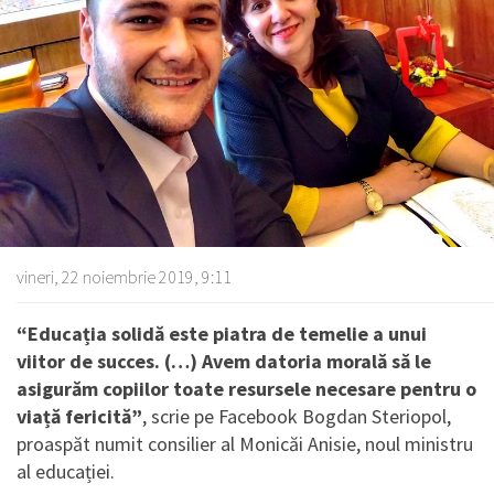
vineri, 22 noiembrie 2019, 9:11
“Educația solidă este piatra de temelie a unui
viitor de succes. (…) Avem datoria morală să le
asigurăm copiilor toate resursele necesare pentru o
viață fericită”
, scrie pe Facebook Bogdan Steriopol,
proaspăt numit consilier al Monicăi Anisie, noul ministru
al educației.