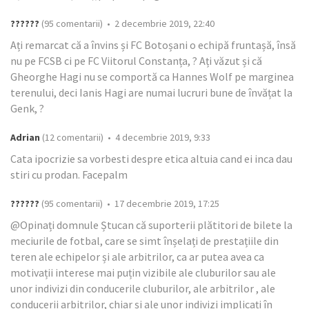
??????
(95 comentarii) • 2 decembrie 2019, 22:40
Ați remarcat că a învins și FC Botoșani o echipă fruntașă, însă
nu pe FCSB ci pe FC Viitorul Constanța, ? Ați văzut și că
Gheorghe Hagi nu se comportă ca Hannes Wolf pe marginea
terenului, deci Ianis Hagi are numai lucruri bune de învățat la
Genk, ?
Adrian
(12 comentarii) • 4 decembrie 2019, 9:33
Cata ipocrizie sa vorbesti despre etica altuia cand ei inca dau
stiri cu prodan. Facepalm
??????
(95 comentarii) • 17 decembrie 2019, 17:25
@Opinați domnule Ștucan că suporterii plătitori de bilete la
meciurile de fotbal, care se simt înșelați de prestațiile din
teren ale echipelor și ale arbitrilor, ca ar putea avea ca
motivații interese mai puțin vizibile ale cluburilor sau ale
unor indivizi din conducerile cluburilor, ale arbitrilor , ale
conducerii arbitrilor, chiar și ale unor indivizi implicați în