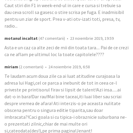
Caut stiri din F1 in week-end-ul in care e cursa si trebuie sa
dau ceva scroll sa gasesc o stire scrisa pe fuga. E inadmisibil
pentru un ziar de sport. Prea v-ati otv-izati toti, presa, tv,
radio...
motanul incaltat
(47 comentarii) • 23 noiembrie 2019, 19:59
Asta e un caz ca alte zeci de mii din toata tara.... Pai de ce crezi
ca ne aflam pe ultimul loc la toate capitolele????
miriam
(2 comentarii) • 24 noiembrie 2019, 6:58
Te laudam acum doua zile ca ai luat atitudine curajoasa la
adresa lui Hagi,cel ce parca a inebunit de tot in ceea ce-l
priveste pe printisorul firav si lipsit de talent!Azi insa......ai
dat-o in bara!Dar rau!Mai bine taceai,iti luai liber sau scriai
despre vremea de afara! Ati interzis-o pe aceasta nulitate
obscena pentru o singura editie tiparita,sau doar
imbracata?!Caci goala si cu tipica-i obraznicie suburbana ne-
o prezentati zilnic,chiar de mai multe ori
si,cateodata(des!),pe prima pagina!Jenant!