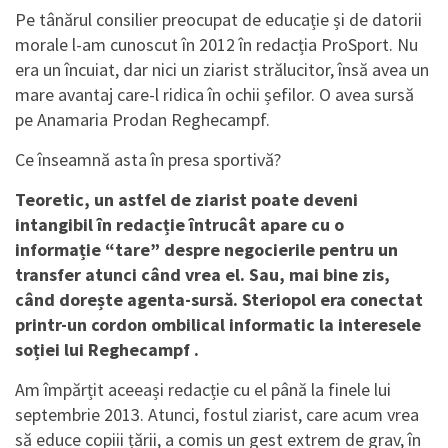
Pe tânărul consilier preocupat de educație și de datorii
morale l-am cunoscut în 2012 în redacția ProSport. Nu
era un încuiat, dar nici un ziarist strălucitor, însă avea un
mare avantaj care-l ridica în ochii șefilor. O avea sursă
pe Anamaria Prodan Reghecampf.
Ce înseamnă asta în presa sportivă?
Teoretic, un astfel de ziarist poate deveni
intangibil în redacție întrucât apare cu o
informație “tare” despre negocierile pentru un
transfer atunci când vrea el. Sau, mai bine zis,
când dorește agenta-sursă. Steriopol era conectat
printr-un cordon ombilical informatic la interesele
soției lui Reghecampf .
Am împărțit aceeași redacție cu el până la finele lui
septembrie 2013. Atunci, fostul ziarist, care acum vrea
să educe copiii țării, a comis un gest extrem de grav, în