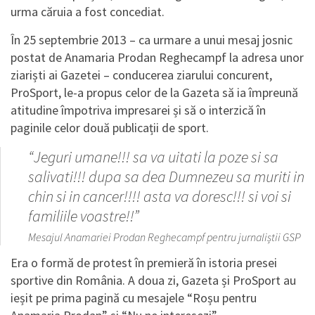
urma căruia a fost concediat.
În 25 septembrie 2013 – ca urmare a unui mesaj josnic
postat de Anamaria Prodan Reghecampf la adresa unor
ziariști ai Gazetei – conducerea ziarului concurent,
ProSport, le-a propus celor de la Gazeta să ia împreună
atitudine împotriva impresarei și să o interzică în
paginile celor două publicații de sport.
“Jeguri umane!!! sa va uitati la poze si sa
salivati!!! dupa sa dea Dumnezeu sa muriti in
chin si in cancer!!!! asta va doresc!!! si voi si
familiile voastre!!”
Mesajul Anamariei Prodan Reghecampf pentru jurnaliștii GSP
Era o formă de protest în premieră în istoria presei
sportive din România. A doua zi, Gazeta și ProSport au
ieșit pe prima pagină cu mesajele “Roșu pentru