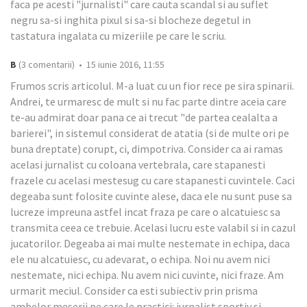
faca pe acesti "jurnalisti" care cauta scandal si au suflet
negru sa-si inghita pixul si sa-si blocheze degetul in
tastatura ingalata cu mizeriile pe care le scriu.
B
(3 comentarii) • 15 iunie 2016, 11:55
Frumos scris articolul. M-a luat cu un fior rece pe sira spinarii.
Andrei, te urmaresc de mult si nu fac parte dintre aceia care
te-au admirat doar pana ce ai trecut "de partea cealalta a
barierei", in sistemul considerat de atatia (si de multe ori pe
buna dreptate) corupt, ci, dimpotriva. Consider ca ai ramas
acelasi jurnalist cu coloana vertebrala, care stapanesti
frazele cu acelasi mestesug cu care stapanesti cuvintele. Caci
degeaba sunt folosite cuvinte alese, daca ele nu sunt puse sa
lucreze impreuna astfel incat fraza pe care o alcatuiesc sa
transmita ceea ce trebuie. Acelasi lucru este valabil si in cazul
jucatorilor. Degeaba ai mai multe nestemate in echipa, daca
ele nu alcatuiesc, cu adevarat, o echipa. Noi nu avem nici
nestemate, nici echipa. Nu avem nici cuvinte, nici fraze. Am
urmarit meciul. Consider ca esti subiectiv prin prisma
ambelor meserii pe care le practici: jurnalist sportiv si