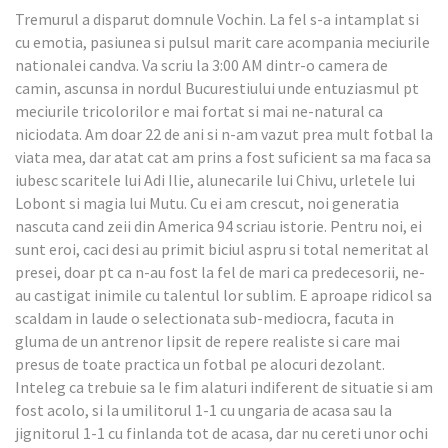
Tremurul a disparut domnule Vochin. La fel s-a intamplat si
cu emotia, pasiunea si pulsul marit care acompania meciurile
nationalei candva. Va scriu la 3:00 AM dintr-o camera de
camin, ascunsa in nordul Bucurestiului unde entuziasmul pt
meciurile tricolorilor e mai fortat si mai ne-natural ca
niciodata. Am doar 22 de ani si n-am vazut prea mult fotbal la
viata mea, dar atat cat am prins a fost suficient sa ma faca sa
iubesc scaritele lui Adi Ilie, alunecarile lui Chivu, urletele lui
Lobont si magia lui Mutu. Cu ei am crescut, noi generatia
nascuta cand zeii din America 94 scriau istorie. Pentru noi, ei
sunt eroi, caci desi au primit biciul aspru si total nemeritat al
presei, doar pt ca n-au fost la fel de mari ca predecesorii, ne-
au castigat inimile cu talentul lor sublim. E aproape ridicol sa
scaldam in laude o selectionata sub-mediocra, facuta in
gluma de un antrenor lipsit de repere realiste si care mai
presus de toate practica un fotbal pe alocuri dezolant.
Inteleg ca trebuie sa le fim alaturi indiferent de situatie si am
fost acolo, si la umilitorul 1-1 cu ungaria de acasa sau la
jignitorul 1-1 cu finlanda tot de acasa, dar nu cereti unor ochi