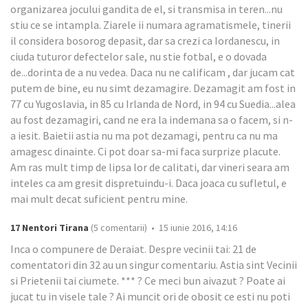
organizarea jocului gandita de el, si transmisa in teren...nu
stiu ce se intampla. Ziarele ii numara agramatismele, tinerii
il considera bosorog depasit, dar sa crezi ca Iordanescu, in
ciuda tuturor defectelor sale, nu stie fotbal, e o dovada
de...dorinta de a nu vedea. Daca nu ne calificam , dar jucam cat
putem de bine, eu nu simt dezamagire. Dezamagit am fost in
77 cu Yugoslavia, in 85 cu Irlanda de Nord, in 94 cu Suedia...alea
au fost dezamagiri, cand ne era la indemana sa o facem, si n-
a iesit. Baietii astia nu ma pot dezamagi, pentru ca nu ma
amagesc dinainte. Ci pot doar sa-mi faca surprize placute.
Am ras mult timp de lipsa lor de calitati, dar vineri seara am
inteles ca am gresit dispretuindu-i. Daca joaca cu sufletul, e
mai mult decat suficient pentru mine.
17 Nentori Tirana
(5 comentarii) • 15 iunie 2016, 14:16
Inca o compunere de Deraiat. Despre vecinii tai: 21 de
comentatori din 32 au un singur comentariu. Astia sint Vecinii
si Prietenii tai ciumete. *** ? Ce meci bun aivazut ? Poate ai
jucat tu in visele tale ? Ai muncit ori de obosit ce esti nu poti