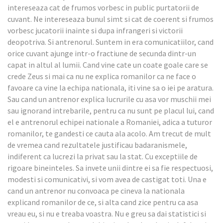
intereseaza cat de frumos vorbesc in public purtatorii de
cuvant. Ne intereseaza bunul simt si cat de coerent si frumos
vorbesc jucatorii inainte si dupa infrangeri si victorii
deopotriva. Si antrenorul. Suntem in era comunicatiilor, cand
orice cuvant ajunge intr-o fractiune de secunda dintr-un
capat in altul al lumii. Cand vine cate un coate goale care se
crede Zeus si mai ca nu ne explica romanilor ca ne face o
favoare ca vine la echipa nationala, iti vine sa o iei pe aratura.
Sau cand un antrenor explica lucrurile cu asa vor muschii mei
sau ignorand intrebarile, pentru ca nu sunt pe placul lui, cand
el e antrenorul echipei nationale a Romaniei, adica a tuturor
romanilor, te gandesti ce cauta ala acolo. Am trecut de mult
de vremea cand rezultatele justificau badaranismele,
indiferent ca lucrezi la privat sau la stat. Cu exceptiile de
rigoare bineinteles. Sa invete unii dintre ei sa fie respectuosi,
modesti si comunicativi, si vom avea de castigat toti. Una e
cand un antrenor nu convoaca pe cineva la nationala
explicand romanilor de ce, si alta cand zice pentru ca asa
vreau eu, si nu e treaba voastra. Nu e greu sa dai statistici si