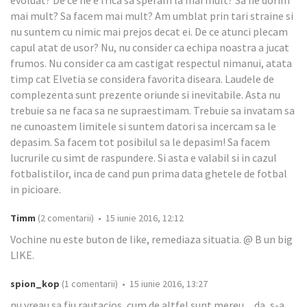
evoluat? De ce ne e frica sa speram la mai mult? Sa ne dorim
mai mult? Sa facem mai mult? Am umblat prin tari straine si
nu suntem cu nimic mai prejos decat ei. De ce atunci plecam
capul atat de usor? Nu, nu consider ca echipa noastra a jucat
frumos. Nu consider ca am castigat respectul nimanui, atata
timp cat Elvetia se considera favorita diseara. Laudele de
complezenta sunt prezente oriunde si inevitabile. Asta nu
trebuie sa ne faca sa ne supraestimam. Trebuie sa invatam sa
ne cunoastem limitele si suntem datori sa incercam sa le
depasim. Sa facem tot posibilul sa le depasim! Sa facem
lucrurile cu simt de raspundere. Si asta e valabil si in cazul
fotbalistilor, inca de cand pun prima data ghetele de fotbal
in picioare.
Timm
(2 comentarii) • 15 iunie 2016, 12:12
Vochine nu este buton de like, remediaza situatia. @ B un big
LIKE.
spion_kop
(1 comentarii) • 15 iunie 2016, 13:27
nu vreau sa fiu rautacios, cum de altfel sunt mereu ... da, s-a