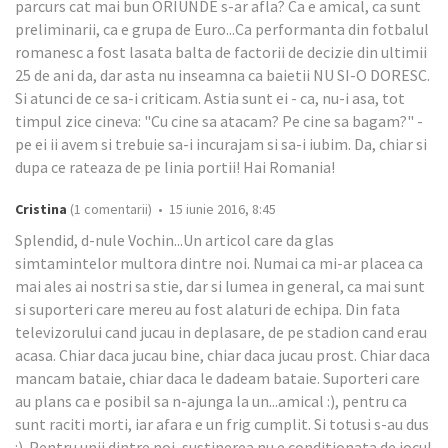
parcurs cat mai bun ORIUNDE s-ar afla? Ca e amical, ca sunt
preliminarii, ca e grupa de Euro...Ca performanta din fotbalul
romanesc a fost lasata balta de factorii de decizie din ultimii
25 de ani da, dar asta nu inseamna ca baietii NU SI-O DORESC.
Si atunci de ce sa-i criticam. Astia sunt ei - ca, nu-i asa, tot
timpul zice cineva: "Cu cine sa atacam? Pe cine sa bagam?" -
pe ei ii avem si trebuie sa-i incurajam si sa-i iubim. Da, chiar si
dupa ce rateaza de pe linia portii! Hai Romania!
Cristina
(1 comentarii) • 15 iunie 2016, 8:45
Splendid, d-nule Vochin...Un articol care da glas
simtamintelor multora dintre noi. Numai ca mi-ar placea ca
mai ales ai nostri sa stie, dar si lumea in general, ca mai sunt
si suporteri care mereu au fost alaturi de echipa. Din fata
televizorului cand jucau in deplasare, de pe stadion cand erau
acasa. Chiar daca jucau bine, chiar daca jucau prost. Chiar daca
mancam bataie, chiar daca le dadeam bataie. Suporteri care
au plans ca e posibil sa n-ajunga la un...amical :), pentru ca
sunt raciti morti, iar afara e un frig cumplit. Si totusi s-au dus
:). Pentru unii dintre noi, sustinerea nu e conditionata de jocul