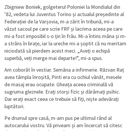
Zbigniew Boniek, golgeterul Poloniei la Mondialul din
’82, vedeta lui Juventus Torino și actualul președinte al
Federației de la Varșovia, m-a zărit în tribună, mi-a
văzut sacoul pe care scrie FRF și lacrima aceea pe care
mi-a fost imposibil s-o țin în frâu. Mi-a întins mâna și m-
a strâns în brațe, iar la ureche mi-a șoptit că nu meritam
niciodată să pierdem acest meci. „Aveți o echipă
superbă, veți merge mai departe!”, mi-a spus.
Am coborât în vestiar. Semăna a infirmerie. Răzvan Raț
avea tâmpla înroșită, Pinti era cu ochiul vânăt, mesele
de masaj erau ocupate. Gheața aceea criminală vă
sugruma gleznele. Erați storși fizic și dărâmați psihic.
Dar erați exact ceea ce trebuie să fiți, niște adevărați
luptători.
Pe drumul spre casă, m-am pus pe ultimul rând al
autocarului vostru. Vă priveam și am încercat să citesc