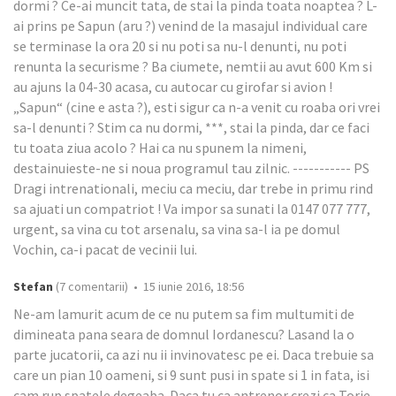
dormi ? Ce-ai muncit tata, de stai la pinda toata noaptea ? L-
ai prins pe Sapun (aru ?) venind de la masajul individual care
se terminase la ora 20 si nu poti sa nu-l denunti, nu poti
renunta la securisme ? Ba ciumete, nemtii au avut 600 Km si
au ajuns la 04-30 acasa, cu autocar cu girofar si avion !
„Sapun“ (cine e asta ?), esti sigur ca n-a venit cu roaba ori vrei
sa-l denunti ? Stim ca nu dormi, ***, stai la pinda, dar ce faci
tu toata ziua acolo ? Hai ca nu spunem la nimeni,
destainuieste-ne si noua programul tau zilnic. ----------- PS
Dragi intrenationali, meciu ca meciu, dar trebe in primu rind
sa ajuati un compatriot ! Va impor sa sunati la 0147 077 777,
urgent, sa vina cu tot arsenalu, sa vina sa-l ia pe domul
Vochin, ca-i pacat de vecinii lui.
Stefan
(7 comentarii) • 15 iunie 2016, 18:56
Ne-am lamurit acum de ce nu putem sa fim multumiti de
dimineata pana seara de domnul Iordanescu? Lasand la o
parte jucatorii, ca azi nu ii invinovatesc pe ei. Daca trebuie sa
care un pian 10 oameni, si 9 sunt pusi in spate si 1 in fata, isi
cam rup spatele degeaba. Daca tu ca antrenor crezi ca Torje