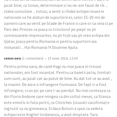
jucat bine, cu tonus, determinare si nu ne-am facut de rîs ...
slaba consolare ... totusi, a venit si rîndul echipei noastre
nationale sa fie alaturi de suporterii ei, celor 15-20 mii de
oameni care au venit pe Stade de France si care or sa vina si pe
Parc des Princes ca joaca cu tricolorul pe piept nu pt
comisioanele impresarilor, nu pt fcsb sau pt vreo echipa din
Qatar, joaca pentru Romania si pentru suporterii aia
minunati ... Hai Romania !!! Doamne Ajuta.
senor.neo
(1 comentarii) • 15 iunie 2016, 13:39
Pentru prima oara, de cand Hagi nu mai joaca in tricoul
nationalei, am fost incantat. Pentru ca baietii astia, limitati
cum sunt, au jucat cat au putut de bine. Au dat tot ce au avut ,
la maxim. De aia e o infrangere frumoasa. De fapt n-a fost
infrangere, ci un joc pe care l-au pierdut. Nu mai conteaza ca
din Florin Andone sare mingea ca din coltul mesei, ca Stancu
este emotiv in fata portii, ca Chiriches (scuzati cacofonia) e
ingrozit sa nu greseasca. Si daca Boloni a spus ca vedeta
echipei este Anghel Iordanescu, a avut dreptate. Fara