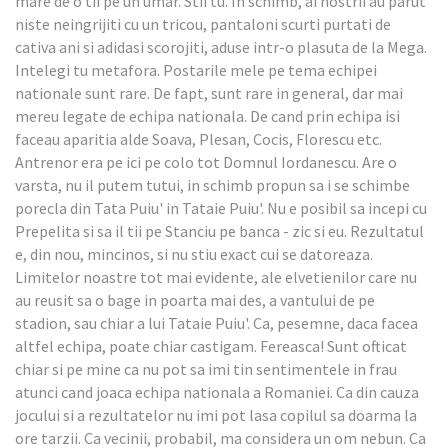
mare de o tii pe un umar. Stii tu. In schimb, ai nostrii au parut
niste neingrijiti cu un tricou, pantaloni scurti purtati de
cativa ani si adidasi scorojiti, aduse intr-o plasuta de la Mega.
Intelegi tu metafora. Postarile mele pe tema echipei
nationale sunt rare. De fapt, sunt rare in general, dar mai
mereu legate de echipa nationala. De cand prin echipa isi
faceau aparitia alde Soava, Plesan, Cocis, Florescu etc.
Antrenor era pe ici pe colo tot Domnul Iordanescu. Are o
varsta, nu il putem tutui, in schimb propun sa i se schimbe
porecla din Tata Puiu' in Tataie Puiu'. Nu e posibil sa incepi cu
Prepelita si sa il tii pe Stanciu pe banca - zic si eu. Rezultatul
e, din nou, mincinos, si nu stiu exact cui se datoreaza.
Limitelor noastre tot mai evidente, ale elvetienilor care nu
au reusit sa o bage in poarta mai des, a vantului de pe
stadion, sau chiar a lui Tataie Puiu'. Ca, pesemne, daca facea
altfel echipa, poate chiar castigam. Fereasca! Sunt ofticat
chiar si pe mine ca nu pot sa imi tin sentimentele in frau
atunci cand joaca echipa nationala a Romaniei. Ca din cauza
jocului si a rezultatelor nu imi pot lasa copilul sa doarma la
ore tarzii. Ca vecinii, probabil, ma considera un om nebun. Ca