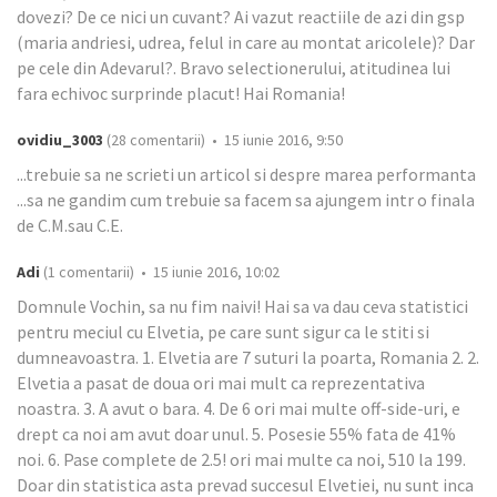
dovezi? De ce nici un cuvant? Ai vazut reactiile de azi din gsp
(maria andriesi, udrea, felul in care au montat aricolele)? Dar
pe cele din Adevarul?. Bravo selectionerului, atitudinea lui
fara echivoc surprinde placut! Hai Romania!
ovidiu_3003
(28 comentarii) • 15 iunie 2016, 9:50
...trebuie sa ne scrieti un articol si despre marea performanta
...sa ne gandim cum trebuie sa facem sa ajungem intr o finala
de C.M.sau C.E.
Adi
(1 comentarii) • 15 iunie 2016, 10:02
Domnule Vochin, sa nu fim naivi! Hai sa va dau ceva statistici
pentru meciul cu Elvetia, pe care sunt sigur ca le stiti si
dumneavoastra. 1. Elvetia are 7 suturi la poarta, Romania 2. 2.
Elvetia a pasat de doua ori mai mult ca reprezentativa
noastra. 3. A avut o bara. 4. De 6 ori mai multe off-side-uri, e
drept ca noi am avut doar unul. 5. Posesie 55% fata de 41%
noi. 6. Pase complete de 2.5! ori mai multe ca noi, 510 la 199.
Doar din statistica asta prevad succesul Elvetiei, nu sunt inca