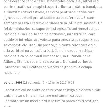
considerente cand e cazul, bineinteles daca le ai, altfel esti
pus in situatia sa le explici suporterilor ca ai dat cu banul, asa
ai simtit tu citind astrele, samd. Si pentru cei cativa care
jignesc suporterii prin atitudine au de suferit tot. Si cam
atmosfera asta a facut-o Iordanescu la lot in preliminarii. Un
fel de minirazboi cu suporterii si presa. Tu antrenezi echipa
nationala, sau joci la echipa nationala, nu esti tu cel care
decide ce intrebari are voie sa puna presa ca sa raspunzi sau
sa vorbesti civilizat. Din pacate, din cauza celor care ori nu
stiu vorbi ori nu vor sufera toti. Ca noi nu vedem echipa
nationala ca pe domnul Iordanescu, sau uitandu-ne la
Alibesc, Stanciu sau mai stiu eu care. Noi cand vorbeste
Iordanescu sau jucatorii convocati ne gandim la echipa
nationala.
ovidiu_3003
(28 comentarii) • 15 iunie 2016, 9:04
...acest articol ne arata de ce nu vom castiga niciodata nimic
...nici macar o finala mica ...ne multumim cu putin
...sarbatorim un meci pierdut la limita parca am fi castigat
Euro ...