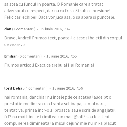
sa stea cu fundul in poarta. O Romanie care a tratat
adversarul cu respect, dar nu cu frica. Si sub ce presiune!
Felicitari echipei! Daca vor juca asa, o sa apara si punctele.
dan
(1 comentarii) • 15 iunie 2016, 7:47
Bravo, Andrei! Frumos text, poate-l citesc si baietii din corpul
de vis-a-vis.
Emilian
(6 comentarii) • 15 iunie 2016, 7:55
Frumos articol! Exact ce trebuia! Hai Romania!
lord belial
(4 comentarii) • 15 iunie 2016, 7:56
hai romania, dar chiar nu inteleg de ce atatea laude pt o
prestatie mediocra cu o franta schioapa, tematoare,
tentativa, prinsa intr-o zi proasta. sau e scris de angajatul
frf? nu mai bine le trimiteai un mail @ all? sau le citeai
compunerea dimineata la micul dejun? mie nu mi-a placut