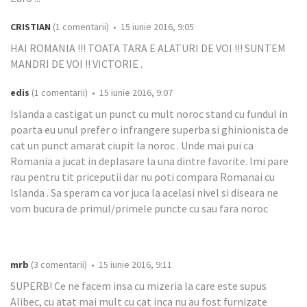
CRISTIAN
(1 comentarii) • 15 iunie 2016, 9:05
HAI ROMANIA !!! TOATA TARA E ALATURI DE VOI !!! SUNTEM
MANDRI DE VOI !! VICTORIE .
edis
(1 comentarii) • 15 iunie 2016, 9:07
Islanda a castigat un punct cu mult noroc stand cu fundul in
poarta eu unul prefer o infrangere superba si ghinionista de
cat un punct amarat ciupit la noroc . Unde mai pui ca
Romania a jucat in deplasare la una dintre favorite. Imi pare
rau pentru tit priceputii dar nu poti compara Romanai cu
Islanda . Sa speram ca vor juca la acelasi nivel si diseara ne
vom bucura de primul/primele puncte cu sau fara noroc
mrb
(3 comentarii) • 15 iunie 2016, 9:11
SUPERB! Ce ne facem insa cu mizeria la care este supus
Alibec, cu atat mai mult cu cat inca nu au fost furnizate