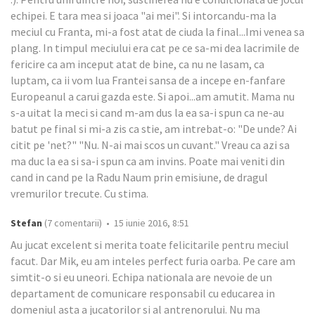
echipei. E tara mea si joaca "ai mei". Si intorcandu-ma la
meciul cu Franta, mi-a fost atat de ciuda la final...Imi venea sa
plang. In timpul meciului era cat pe ce sa-mi dea lacrimile de
fericire ca am inceput atat de bine, ca nu ne lasam, ca
luptam, ca ii vom lua Frantei sansa de a incepe en-fanfare
Europeanul a carui gazda este. Si apoi...am amutit. Mama nu
s-a uitat la meci si cand m-am dus la ea sa-i spun ca ne-au
batut pe final si mi-a zis ca stie, am intrebat-o: "De unde? Ai
citit pe 'net?" "Nu. N-ai mai scos un cuvant." Vreau ca azi sa
ma duc la ea si sa-i spun ca am invins. Poate mai veniti din
cand in cand pe la Radu Naum prin emisiune, de dragul
vremurilor trecute. Cu stima.
Stefan
(7 comentarii) • 15 iunie 2016, 8:51
Au jucat excelent si merita toate felicitarile pentru meciul
facut. Dar Mik, eu am inteles perfect furia oarba. Pe care am
simtit-o si eu uneori. Echipa nationala are nevoie de un
departament de comunicare responsabil cu educarea in
domeniul asta a jucatorilor si al antrenorului. Nu ma