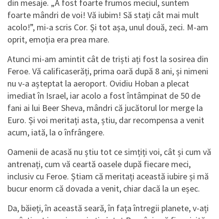
din mesaje. „A fost foarte frumos meciul, suntem
foarte mândri de voi! Vă iubim! Să stați cât mai mult
acolo!”, mi-a scris Cor. Și tot așa, unul două, zeci. M-am
oprit, emoția era prea mare.
Atunci mi-am amintit cât de triști ați fost la sosirea din
Feroe. Vă calificaserăți, prima oară după 8 ani, și nimeni
nu v-a așteptat la aeroport. Ovidiu Hoban a plecat
imediat în Israel, iar acolo a fost întâmpinat de 50 de
fani ai lui Beer Sheva, mândri că jucătorul lor merge la
Euro. Și voi meritați asta, știu, dar recompensa a venit
acum, iată, la o înfrângere.
Oamenii de acasă nu știu tot ce simțiți voi, cât și cum vă
antrenați, cum vă ceartă oasele după fiecare meci,
inclusiv cu Feroe. Știam că meritați această iubire și mă
bucur enorm că dovada a venit, chiar dacă la un eșec.
Da, băieți, în această seară, în fața întregii planete, v-ați