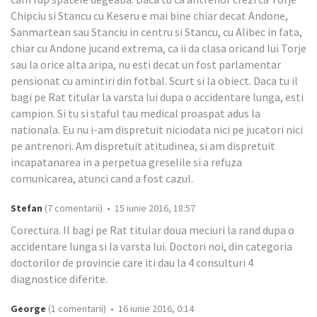
Chipciu si Stancu cu Keseru e mai bine chiar decat Andone,
Sanmartean sau Stanciu in centru si Stancu, cu Alibec in fata,
chiar cu Andone jucand extrema, ca ii da clasa oricand lui Torje
sau la orice alta aripa, nu esti decat un fost parlamentar
pensionat cu amintiri din fotbal. Scurt si la obiect. Daca tu il
bagi pe Rat titular la varsta lui dupa o accidentare lunga, esti
campion. Si tu si staful tau medical proaspat adus la
nationala. Eu nu i-am dispretuit niciodata nici pe jucatori nici
pe antrenori. Am dispretuit atitudinea, si am dispretuit
incapatanarea in a perpetua greselile si a refuza
comunicarea, atunci cand a fost cazul.
Stefan
(7 comentarii) • 15 iunie 2016, 18:57
Corectura. Il bagi pe Rat titular doua meciuri la rand dupa o
accidentare lunga si la varsta lui. Doctori noi, din categoria
doctorilor de provincie care iti dau la 4 consulturi 4
diagnostice diferite.
George
(1 comentarii) • 16 iunie 2016, 0:14