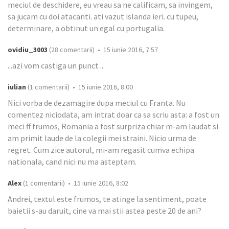
meciul de deschidere, eu vreau sa ne calificam, sa invingem,
sa jucam cu doi atacanti. ati vazut islanda ieri. cu tupeu,
determinare, a obtinut un egal cu portugalia.
ovidiu_3003
(28 comentarii) • 15 iunie 2016, 7:57
...azi vom castiga un punct ...
iulian
(1 comentarii) • 15 iunie 2016, 8:00
Nici vorba de dezamagire dupa meciul cu Franta. Nu
comentez niciodata, am intrat doar ca sa scriu asta: a fost un
meci ff frumos, Romania a fost surpriza chiar m-am laudat si
am primit laude de la colegii mei straini. Nicio urma de
regret. Cum zice autorul, mi-am regasit cumva echipa
nationala, cand nici nu ma asteptam.
Alex
(1 comentarii) • 15 iunie 2016, 8:02
Andrei, textul este frumos, te atinge la sentiment, poate
baietii s-au daruit, cine va mai stii astea peste 20 de ani?