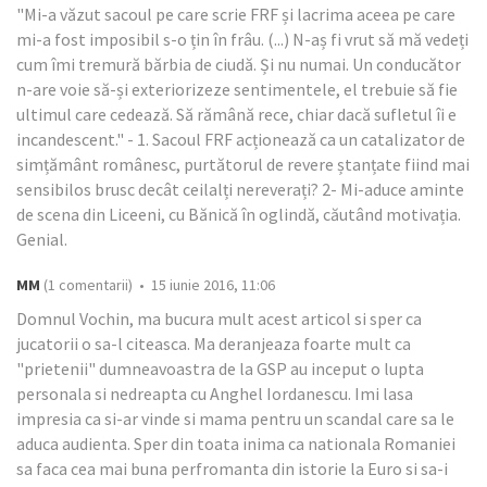
"Mi-a văzut sacoul pe care scrie FRF și lacrima aceea pe care
mi-a fost imposibil s-o țin în frâu. (...) N-aș fi vrut să mă vedeți
cum îmi tremură bărbia de ciudă. Și nu numai. Un conducător
n-are voie să-și exteriorizeze sentimentele, el trebuie să fie
ultimul care cedează. Să rămână rece, chiar dacă sufletul îi e
incandescent." - 1. Sacoul FRF acționează ca un catalizator de
simțământ românesc, purtătorul de revere ștanțate fiind mai
sensibilos brusc decât ceilalți nereverați? 2- Mi-aduce aminte
de scena din Liceeni, cu Bănică în oglindă, căutând motivația.
Genial.
MM
(1 comentarii) • 15 iunie 2016, 11:06
Domnul Vochin, ma bucura mult acest articol si sper ca
jucatorii o sa-l citeasca. Ma deranjeaza foarte mult ca
"prietenii" dumneavoastra de la GSP au inceput o lupta
personala si nedreapta cu Anghel Iordanescu. Imi lasa
impresia ca si-ar vinde si mama pentru un scandal care sa le
aduca audienta. Sper din toata inima ca nationala Romaniei
sa faca cea mai buna perfromanta din istorie la Euro si sa-i