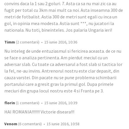
convins daca la 1 sau 2 goluri. 7. Asta ca sa nu mai zic ca au
fugit per total cu 3km mai mult ca noi. Asta inseamna 300 de
metri de fotbalist. Astia 300 de metri sunt egali cu inca un
gol, in opinia mea modesta. Astia sunt ***, nu jucatori la
nationala. Nu toti, bineinteles. Jos palaria Ungaria ieri!
Timm
(2 comentarii) • 15 iunie 2016, 10:36
Nu inteleg de unde entuziasmul si fericirea aceasta. de ce nu
se face o analiza pertinenta. Am pierdut meciul cu un
adversar slab. Cu toate ca adversarul a fost slab si tactica lor
la fel, ne-au invins. Antrenorul nostru este clar depasit, din
cauza varstei. Din pacate nu se pune problema schimbarii
portarului care a gresit grav la primul gol. Dupa primele
meciuri din grupa locul nostru este 4 si Franta pe 3.
florin
(1 comentarii) • 15 iunie 2016, 10:39
HAI ROMANIA!!!!!!! Victorie diseara!!!
Venom
(6 comentarii) • 15 iunie 2016, 10:58