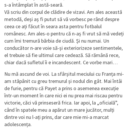
s-a întâmplat în astă-seară.
Vă scriu din corpul de clădire de vizavi. Am ales această
metodă, deși aș fi putut să vă vorbesc pe rând despre
ceea ce ați făcut în seara asta pentru fotbalul
românesc. Am ales-o pentru că n-aș fi vrut să mă vedeți
cum îmi tremură bărbia de ciudă. Și nu numai. Un
conducător n-are voie să-și exteriorizeze sentimentele,
el trebuie să fie ultimul care cedează. Să rămână rece,
chiar dacă sufletul îi e incandescent. Ce vorbe mari…
Nu mă ascund de voi. La sfârșitul meciului cu Franța mi-
am stăpânit cu greu tremurul și nodul din gât. Mai întâi
de furie, pentru că Payet a prins o asemenea execuție
într-un moment în care nici ei nu prea mai riscau pentru
victorie, căci vă prinseseră frica. Iar apoi, la „oficială”,
când în spatele meu a apărut un mare jucător, mulți
dintre voi nu l-ați prins, dar care mie mi-a marcat
adolescența.