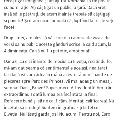
recâștigat imaginea și ați ajutat România să fie privită
cu admirație. Ați câștigat un public, o țară. Dacă vreți
însă să le păstrați, de acum înainte trebuie să câștigați
și puncte! Și n-am nicio îndoială că, luptând la fel, le veți
face!
Dragii mei, am ales să vă scriu din camera de vizavi de
voi și să nu public aceste gânduri scrise la cald acum, la
4 dimineața. Ca să nu fiu patetic, emoțional!
Dar azi, cu o zi înainte de meciul cu Elveția, recitindu-le,
mi-am dat seama că sentimentul e același, nealterat.
Iar dacă vă vor cădea în mână aceste rânduri înainte de
plecarea spre Parc des Princes, vă mai adaug un mesaj,
semnat Dan: „Bravo! Super-meci! A fost luptă! Am trăit
extraordinar. Toată lumea era încântată la final.
Refacere bună și să ne calificăm. Meritați calificarea! Nu
încetați să credeți! Suntem în grafic. Fiți la fel cu
Elveția! Nu lăsați garda jos! Nu acum. Pentru noi, Euro