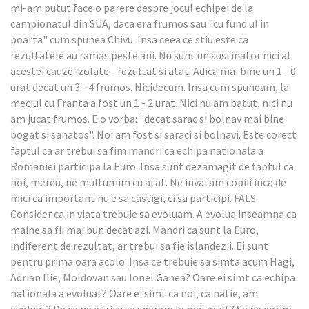
mi-am putut face o parere despre jocul echipei de la
campionatul din SUA, daca era frumos sau "cu fund ul in
poarta" cum spunea Chivu. Insa ceea ce stiu este ca
rezultatele au ramas peste ani. Nu sunt un sustinator nici al
acestei cauze izolate - rezultat si atat. Adica mai bine un 1 - 0
urat decat un 3 - 4 frumos. Nicidecum. Insa cum spuneam, la
meciul cu Franta a fost un 1 - 2 urat. Nici nu am batut, nici nu
am jucat frumos. E o vorba: "decat sarac si bolnav mai bine
bogat si sanatos". Noi am fost si saraci si bolnavi. Este corect
faptul ca ar trebui sa fim mandri ca echipa nationala a
Romaniei participa la Euro. Insa sunt dezamagit de faptul ca
noi, mereu, ne multumim cu atat. Ne invatam copiii inca de
mici ca important nu e sa castigi, ci sa participi. FALS.
Consider ca in viata trebuie sa evoluam. A evolua inseamna ca
maine sa fii mai bun decat azi. Mandri ca sunt la Euro,
indiferent de rezultat, ar trebui sa fie islandezii. Ei sunt
pentru prima oara acolo. Insa ce trebuie sa simta acum Hagi,
Adrian Ilie, Moldovan sau Ionel Ganea? Oare ei simt ca echipa
nationala a evoluat? Oare ei simt ca noi, ca natie, am