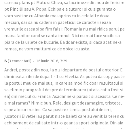
care au plans pt Mutu si Chivu, sa lacrimeze din nou de fericire
pt Pintilii sau A. Popa. Echipa e a tuturor si cu siguranta o
vom sustine cu Albania mai aprins ca in celelalte doua
meciuri, dar sa nu cadem in pateticul ce caracterizeaza
vremurile astea si sa fim falsi : Romania nu mai ridica parul pe
mana fanilor cand se canta imnul. Nici nu mai face vocile sa
piara de la urlete de bucurie. Ea doar exista, si daca atat ne-a
ramas, ne vom multumi ca de obicei cu asta.
B
(3 comentarii) • 16 iunie 2016, 7:29
Andrei, postez din nou, la o zi departare de postul anterior. E
dimineata zilei de dupa 1 - 1 cu Elvetia. As putea da copy paste
la postul meu de mai sus, in care sa modific doar rezultatul si
sa elimin paragraful despre determinarea (atata cat a fost si
ea) din meciul cu Franta. Asadar ne-a parasit si aceasta. Ce ne-
a mai ramas? Nimic bun. Rele, desigur: dezamagire, tristete,
si pe alocuri rusine. Ca sa pastrez tenta postului de ieri,
jucatorii Elvetiei au parut niste baieti care au venit la teren cu
echipament de calitate intr-o geanta sport originala. Din aia