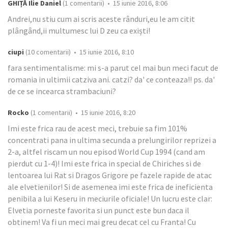
GHIȚĂ Ilie Daniel
(1 comentarii) • 15 iunie 2016, 8:06
Andrei,nu stiu cum ai scris aceste rânduri,eu le am citit
plângând,ii multumesc lui D zeu ca exiști!
ciupi
(10 comentarii) • 15 iunie 2016, 8:10
fara sentimentalisme: mi s-a parut cel mai bun meci facut de
romania in ultimii catziva ani. catzi? da' ce conteaza!! ps. da'
de ce se incearca strambaciuni?
Rocko
(1 comentarii) • 15 iunie 2016, 8:20
Imi este frica rau de acest meci, trebuie sa fim 101%
concentrati pana in ultima secunda a prelungirilor reprizei a
2-a, altfel riscam un nou episod World Cup 1994 (cand am
pierdut cu 1-4)! Imi este frica in special de Chiriches si de
lentoarea lui Rat si Dragos Grigore pe fazele rapide de atac
ale elvetienilor! Si de asemenea imi este frica de ineficienta
penibila a lui Keseru in meciurile oficiale! Un lucru este clar:
Elvetia porneste favorita si un punct este bun daca il
obtinem! Va fi un meci mai greu decat cel cu Franta! Cu