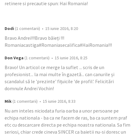
retinere si precautie spun: Hai Romania!
Dodi
(1 comentarii) • 15 iunie 2016, 8:20
Bravo Andrei!!!Bravo băieți !!!
Romaniacastiga#Romaniasecalifica#HaiRomania!!!
Don Vega
(1 comentarii) • 15 iunie 2016, 8:25
Bravo! Un articol ce merge la suflet ... scris de un
profesionist... la mai multe în gazetă... can canurile și
scandalul să le 'prezinte' fițuicile 'de profil'. Felicitări
domnule Andrei Vochin!
Mik
(1 comentarii) • 15 iunie 2016, 8:33
Nu am inteles niciodata furia oarba a unor persoane pe
echipa nationala - ba ca ne facem de ras, ba ca suntem praf
etc cu descarcare directa pe echipa noastra nationala. Sa fim
seriosi, chiar crede cineva SINCER ca baietii nu-si doresc un