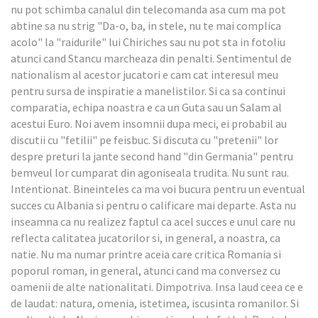
nu pot schimba canalul din telecomanda asa cum ma pot
abtine sa nu strig "Da-o, ba, in stele, nu te mai complica
acolo" la "raidurile" lui Chiriches sau nu pot sta in fotoliu
atunci cand Stancu marcheaza din penalti. Sentimentul de
nationalism al acestor jucatori e cam cat interesul meu
pentru sursa de inspiratie a manelistilor. Si ca sa continui
comparatia, echipa noastra e ca un Guta sau un Salam al
acestui Euro. Noi avem insomnii dupa meci, ei probabil au
discutii cu "fetilii" pe feisbuc. Si discuta cu "pretenii" lor
despre preturi la jante second hand "din Germania" pentru
bemveul lor cumparat din agoniseala trudita. Nu sunt rau.
Intentionat. Bineinteles ca ma voi bucura pentru un eventual
succes cu Albania si pentru o calificare mai departe. Asta nu
inseamna ca nu realizez faptul ca acel succes e unul care nu
reflecta calitatea jucatorilor si, in general, a noastra, ca
natie. Nu ma numar printre aceia care critica Romania si
poporul roman, in general, atunci cand ma conversez cu
oamenii de alte nationalitati. Dimpotriva. Insa laud ceea ce e
de laudat: natura, omenia, istetimea, iscusinta romanilor. Si