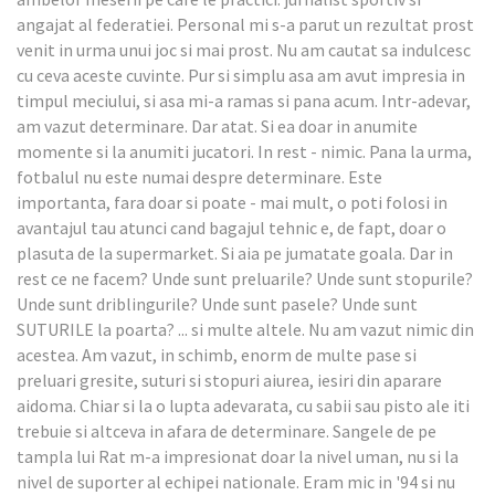
angajat al federatiei. Personal mi s-a parut un rezultat prost
venit in urma unui joc si mai prost. Nu am cautat sa indulcesc
cu ceva aceste cuvinte. Pur si simplu asa am avut impresia in
timpul meciului, si asa mi-a ramas si pana acum. Intr-adevar,
am vazut determinare. Dar atat. Si ea doar in anumite
momente si la anumiti jucatori. In rest - nimic. Pana la urma,
fotbalul nu este numai despre determinare. Este
importanta, fara doar si poate - mai mult, o poti folosi in
avantajul tau atunci cand bagajul tehnic e, de fapt, doar o
plasuta de la supermarket. Si aia pe jumatate goala. Dar in
rest ce ne facem? Unde sunt preluarile? Unde sunt stopurile?
Unde sunt driblingurile? Unde sunt pasele? Unde sunt
SUTURILE la poarta? ... si multe altele. Nu am vazut nimic din
acestea. Am vazut, in schimb, enorm de multe pase si
preluari gresite, suturi si stopuri aiurea, iesiri din aparare
aidoma. Chiar si la o lupta adevarata, cu sabii sau pisto ale iti
trebuie si altceva in afara de determinare. Sangele de pe
tampla lui Rat m-a impresionat doar la nivel uman, nu si la
nivel de suporter al echipei nationale. Eram mic in '94 si nu