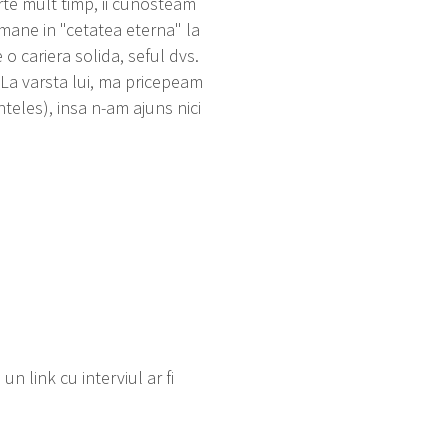
te mult timp, ii cunosteam
amane in "cetatea eterna" la
o cariera solida, seful dvs.
 La varsta lui, ma pricepeam
nteles), insa n-am ajuns nici
n link cu interviul ar fi