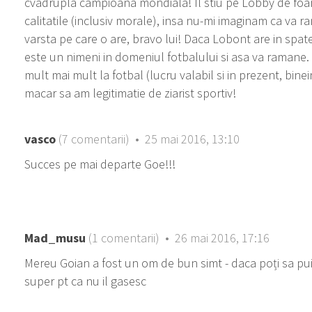
cvadrupla campioana mondiala! Il stiu pe Lobby de foar
calitatile (inclusiv morale), insa nu-mi imaginam ca va r
varsta pe care o are, bravo lui! Daca Lobont are in spate 
este un nimeni in domeniul fotbalului si asa va ramane.
mult mai mult la fotbal (lucru valabil si in prezent, binei
macar sa am legitimatie de ziarist sportiv!
vasco
(7 comentarii) • 25 mai 2016, 13:10
Succes pe mai departe Goe!!!
Mad_musu
(1 comentarii) • 26 mai 2016, 17:16
Mereu Goian a fost un om de bun simt - daca poți sa pui u
super pt ca nu il gasesc