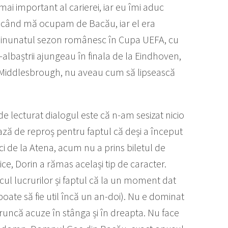
mai important al carierei, iar eu îmi aduc
da când mă ocupam de Bacău, iar el era
e minunatul sezon românesc în Cupa UEFA, cu
albaștrii ajungeau în finala de la Eindhoven,
la Middlesbrough, nu aveau cum să lipsească
lecturat dialogul este că n-am sesizat nicio
rază de reproș pentru faptul că deși a început
i de la Atena, acum nu a prins biletul de
ice, Dorin a rămas același tip de caracter.
cul lucrurilor și faptul că la un moment dat
poate să fie util încă un an-doi). Nu e dominat
aruncă acuze în stânga și în dreapta. Nu face