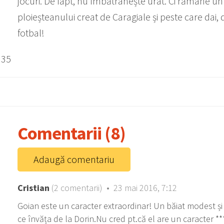
jocuri. De fapt, nu îmbătrânește urât. Ci rămâne 
ploieșteanului creat de Caragiale și peste care dai, 
fotbal!
:
35
Comentarii (8)
Adaugă comentariu
Cristian
(2 comentarii) • 23 mai 2016, 7:12
Goian este un caracter extraordinar! Un băiat modest ș
ce învăța de la Dorin.Nu cred pt.că el are un caracter **