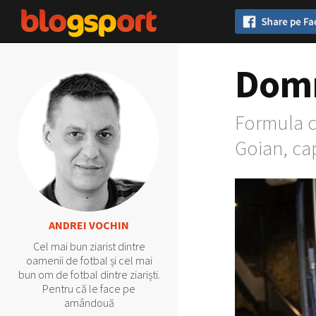
Domn
Formula ca
Goian, cap
ANDREI VOCHIN
Cel mai bun ziarist dintre
oamenii de fotbal și cel mai
bun om de fotbal dintre ziariști.
Pentru că le face pe
amândouă