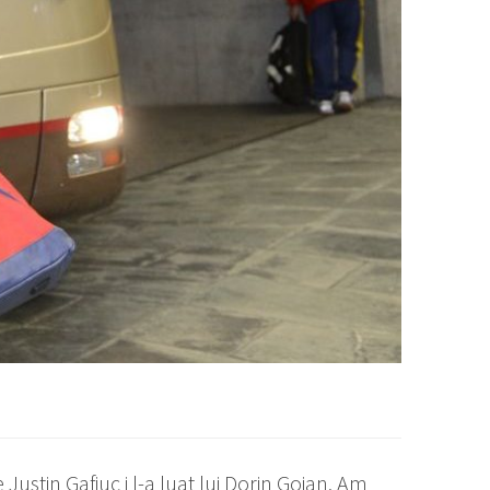
Justin Gafiuc i l-a luat lui Dorin Goian. Am