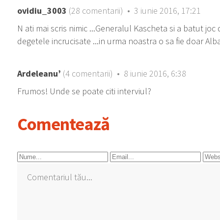
ovidiu_3003
(28 comentarii) • 3 iunie 2016, 17:21
N ati mai scris nimic ...Generalul Kascheta si a batut joc 
degetele incrucisate ...in urma noastra o sa fie doar Alban
Ardeleanu’
(4 comentarii) • 8 iunie 2016, 6:38
Frumos! Unde se poate citi interviul?
Comentează