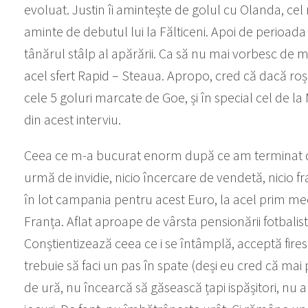
evoluat. Justin îi amintește de golul cu Olanda, cel 
aminte de debutul lui la Fălticeni. Apoi de perioa
tânărul stâlp al apărării. Ca să nu mai vorbesc d
acel sfert Rapid – Steaua. Apropo, cred că dacă roș-
cele 5 goluri marcate de Goe, și în special cel de 
din acest interviu.
Ceea ce m-a bucurat enorm după ce am terminat de 
urmă de invidie, nicio încercare de vendetă, nicio f
în lot campania pentru acest Euro, la acel prim mec
Franța. Aflat aproape de vârsta pensionării fotbalist
Conștientizează ceea ce i se întâmplă, acceptă fires
trebuie să faci un pas în spate (deși eu cred că mai 
de ură, nu încearcă să găsească țapi ispășitori, nu 