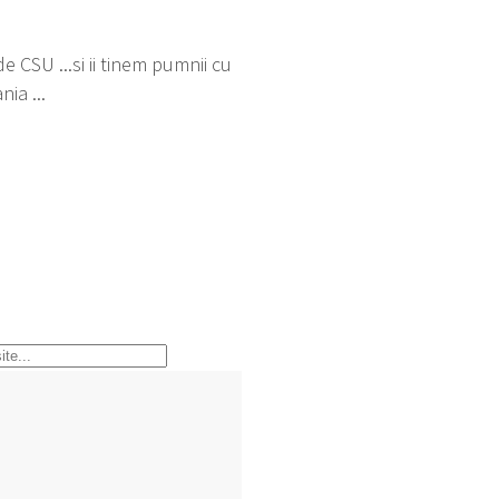
de CSU ...si ii tinem pumnii cu
ia ...