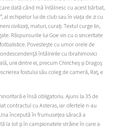
iecare dată când mă întâlnesc cu acest bărbat,
 al echipelor lui de club sau în viața de zi cu
ni civilizați, maturi, curați. Textul curge lin,
ate. Răspunsurile lui Goe vin cu o sinceritate
 fotbalistice. Povestește cu umor orele de
ondescendență întâlnirile cu Ibrahimovici
lă, unii dintre ei, precum Chiricheș și Dragoș
descrierea fostului său coleg de cameră, Raț, e
noritară e însă obligatoriu. Ajuns la 35 de
iat contractul cu Asteras, iar ofertele n-au
 Una începută în frumusețea săracă a
tă la lot și în campionatele străine în care a