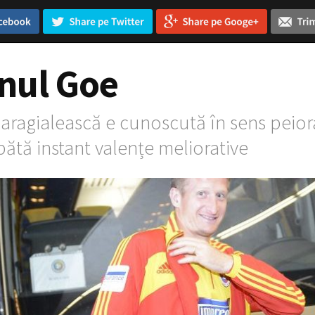
ul Goe
ragialească e cunoscută în sens peiorat
ătă instant valențe meliorative