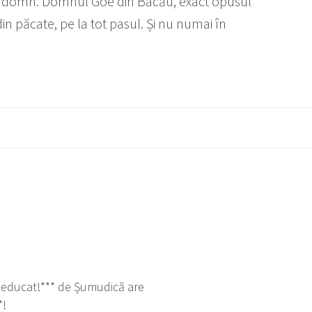
un domn. Domnul Goe din Bacău, exact opusul
din păcate, pe la tot pasul. Și nu numai în
i educat!*** de Șumudică are
*!