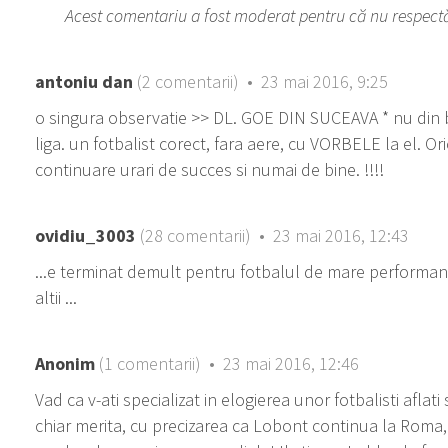
Acest comentariu a fost moderat pentru că nu respectă r
antoniu dan
(2 comentarii) • 23 mai 2016, 9:25
o singura observatie >> DL. GOE DIN SUCEAVA * nu din ba
liga. un fotbalist corect, fara aere, cu VORBELE la el. Ori
continuare urari de succes si numai de bine. !!!!
ovidiu_3003
(28 comentarii) • 23 mai 2016, 12:43
...e terminat demult pentru fotbalul de mare performanta
altii ...
Anonim
(1 comentarii) • 23 mai 2016, 12:46
Vad ca v-ati specializat in elogierea unor fotbalisti aflati s
chiar merita, cu precizarea ca Lobont continua la Roma, 