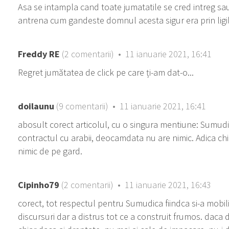
Asa se intampla cand toate jumatatile se cred intreg sa
antrena cum gandeste domnul acesta sigur era prin ligil
Freddy RE
(2 comentarii) • 11 ianuarie 2021, 16:41
Regret jumătatea de click pe care ți-am dat-o...
doilaunu
(9 comentarii) • 11 ianuarie 2021, 16:41
abosult corect articolul, cu o singura mentiune: Sumudi
contractul cu arabii, deocamdata nu are nimic. Adica ch
nimic de pe gard.
Cipinho79
(2 comentarii) • 11 ianuarie 2021, 16:43
corect, tot respectul pentru Sumudica fiindca si-a mobi
discursuri dar a distrus tot ce a construit frumos. daca de