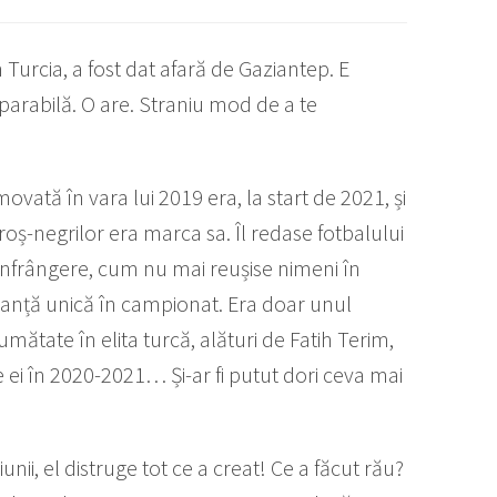
Turcia, a fost dat afară de Gaziantep. E
eparabilă. O are. Straniu mod de a te
vată în vara lui 2019 era, la start de 2021, și
oș-negrilor era marca sa. Îl redase fotbalului
 înfrângere, cum nu mai reușise nimeni în
rmanță unică în campionat. Era doar unul
jumătate în elita turcă, alături de Fatih Terim,
 ei în 2020-2021… Și-ar fi putut dori ceva mai
ii, el distruge tot ce a creat! Ce a făcut rău?