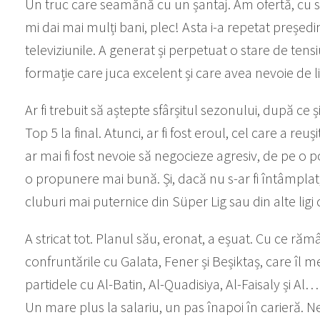
Un truc care seamănă cu un șantaj. Am ofertă, cu s
mi dai mai mulți bani, plec! Asta i-a repetat președin
televiziunile. A generat și perpetuat o stare de ten
formație care juca excelent și care avea nevoie de li
Ar fi trebuit să aștepte sfârșitul sezonului, după ce 
Top 5 la final. Atunci, ar fi fost eroul, cel care a re
ar mai fi fost nevoie să negocieze agresiv, de pe o po
o propunere mai bună. Și, dacă nu s-ar fi întâmplat, 
cluburi mai puternice din Süper Lig sau din alte lig
A stricat tot. Planul său, eronat, a eșuat. Cu ce ră
confruntările cu Galata, Fener și Beșiktaș, care îl m
partidele cu Al-Batin, Al-Quadisiya, Al-Faisaly și Al…
Un mare plus la salariu, un pas înapoi în carieră.