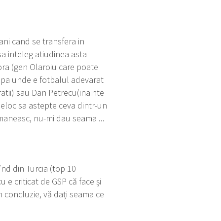
ani cand se transfera in
sa inteleg atiudinea asta
ora (gen Olaroiu care poate
ropa unde e fotbalul adevarat
ratii) sau Dan Petrecu(inainte
 deloc sa astepte ceva dintr-un
omaneasc, nu-mi dau seama ...
înd din Turcia (top 10
 e criticat de GSP că face și
În concluzie, vă dați seama ce