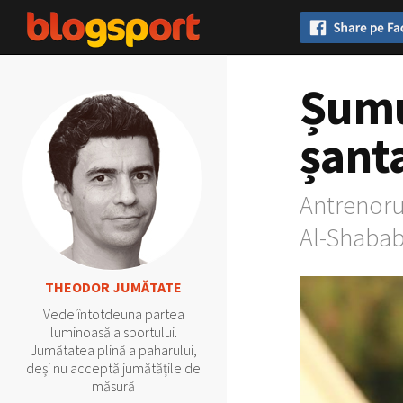
Șumu
șant
Antrenorul
Al-Shabab
THEODOR JUMĂTATE
Vede întotdeuna partea
luminoasă a sportului.
Jumătatea plină a paharului,
deși nu acceptă jumătățile de
măsură