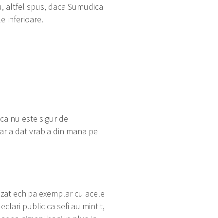
u, altfel spus, daca Sumudica
e inferioare.
ca nu este sigur de
iar a dat vrabia din mana pe
lizat echipa exemplar cu acele
clari public ca sefi au mintit,