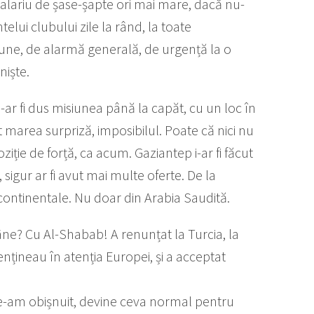
alariu de șase-șapte ori mai mare, dacă nu-
telui clubului zile la rând, la toate
siune, de alarmă generală, de urgență la o
niște.
și-ar fi dus misiunea până la capăt, cu un loc în
ușit marea surpriză, imposibilul. Poate că nici nu
ziție de forță, ca acum. Gaziantep i-ar fi făcut
sigur ar fi avut mai multe oferte. De la
i continentale. Nu doar din Arabia Saudită.
mâne? Cu Al-Shabab! A renunțat la Turcia, la
ențineau în atenția Europei, și a acceptat
 Ne-am obișnuit, devine ceva normal pentru