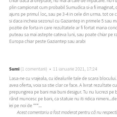
chiar daca ai dreptate, nu mai ai cale de impacare. nu-i 
plin campionat cum probabil Sumudica si-a fi imaginat,
ajuns pe primul loc, sau pe 3-4 in cele din urma. tot ce
si daca incheia sezonul cu Gaziantep in primele 5 sau m
pozitie de forta in care rezultatele ar fi fortat mana cond
puteau sa mai astepte cateva luni, sau poate chiar pe r
Europa chiar peste Gaziantep sau arabi
Sumi
(1 comentarii) • 11 ianuarie 2021, 17:24
Lasa-ne cu vrajeala, cu idealurile tale de scara blocului.
avea oferta, voia sa stie clar ce face. A livrat rezultate 
prepungirea pe bani mai buni desigur. Tu nu lucrezi pe 
rând muncesc pe bani, ca statuie nu iti ridica nimeni...deci o
iei pe noi de ***...
Acest comentariu a fost moderat pentru că nu respectă r