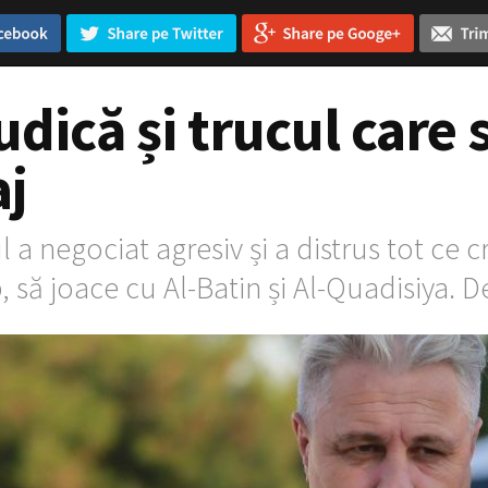
dică și trucul care
aj
 a negociat agresiv și a distrus tot ce
, să joace cu Al-Batin și Al-Quadisiya.