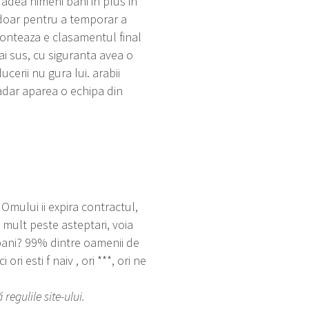
dadea nimeni bani in plus in
 doar pentru a temporar a
 conteaza e clasamentul final
ai sus, cu siguranta avea o
ucerii nu gura lui. arabii
adar aparea o echipa din
 Omului ii expira contractul,
cu mult peste asteptari, voia
bani? 99% dintre oamenii de
ri esti f naiv , ori ***, ori ne
egulile site-ului.