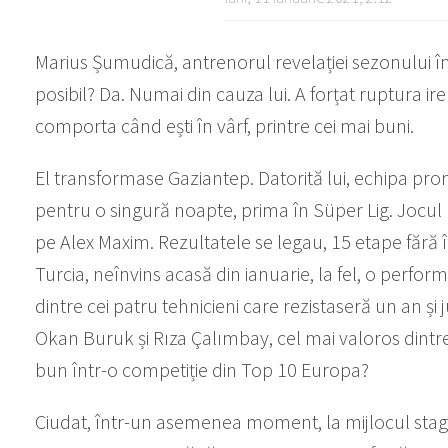
Marius Șumudică, antrenorul revelației sezonului în 
posibil? Da. Numai din cauza lui. A forțat ruptura ir
comporta când ești în vârf, printre cei mai buni.
El transformase Gaziantep. Datorită lui, echipa promo
pentru o singură noapte, prima în Süper Lig. Jocul r
pe Alex Maxim. Rezultatele se legau, 15 etape fără
Turcia, neînvins acasă din ianuarie, la fel, o perfo
dintre cei patru tehnicieni care rezistaseră un an și 
Okan Buruk și Rıza Çalımbay, cel mai valoros dintre
bun într-o competiție din Top 10 Europa?
Ciudat, într-un asemenea moment, la mijlocul stagiun