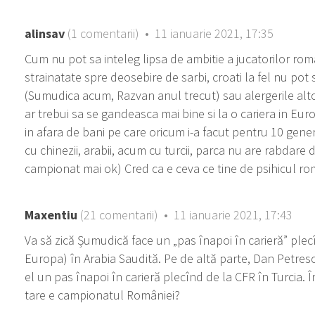
alinsav
(1 comentarii) • 11 ianuarie 2021, 17:35
Cum nu pot sa inteleg lipsa de ambitie a jucatorilor rom
strainatate spre deosebire de sarbi, croati la fel nu pot 
(Sumudica acum, Razvan anul trecut) sau alergerile alt
ar trebui sa se gandeasca mai bine si la o cariera in Eu
in afara de bani pe care oricum i-a facut pentru 10 gene
cu chinezii, arabii, acum cu turcii, parca nu are rabdare
campionat mai ok) Cred ca e ceva ce tine de psihicul r
Maxentiu
(21 comentarii) • 11 ianuarie 2021, 17:43
Va să zică Șumudică face un „pas înapoi în carieră” plec
Europa) în Arabia Saudită. Pe de altă parte, Dan Petrescu
el un pas înapoi în carieră plecînd de la CFR în Turcia. 
tare e campionatul României?