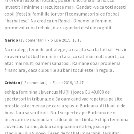
investitii minime si rezultate mari. Gandati-va ca toti acesti
copii (fete) si familiile lor vor fi consumatori si de fotbal
"barbatesc". Nu cred ca un Rapid - Dinamo la feminin,
promovat cum trebuie, n-ar zgandari destule orgolii.
Garido
(18 comentarii) • 5 iulie 2019, 18:13
Nu eu aleg , femeile pot alege ,la cratita sau la fotbal . Eu zic
sa avem si fotbal feminin in tara ,cu cat mai mult sport , cu
atat mai multi oameni sanatosi . Ramane doar problema
financiara , daca cluburile au bani totul este in regula .
Cristian
(12 comentarii) • 5 iulie 2019, 18:47
echipa feminina Jjuventus NU(!!!) joaca CU 40.000 de
spectatori in tribuna. e a 3a oara cand vad repetata pe site
prostia asta imensa pe care a spus-o Burleanu. Ati luat-o de
buna fara sa verificati. Nu-l suspectez pe Burleanu de o
incercare de manipulare ci doar de nestiinta. Echipa feminina
Juventus Torino, dubla campioana a italiei, joaca pe
stadionul din Vinovo. Teren de fotbal impecabil, facilitati