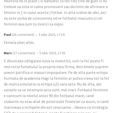
multora nu le place ( si banuiesc ca nici tie) tine de gust si nu
trebuie sa stea in calea promovarii sau dorintei de afirmare a
fetelor in ( in cazul acesta ) fotbal. In alta ordine de idei, aici
nu este vorba de concurenta intre fotbalul masculin si cel
feminin asa cum tu incerci sa expui.
Paul
(36 comentarii) • 5 iulie 2019, 17:19
Femeia über alles
Marc
(27 comentarii) • 5 iulie 2019, 17:35
E discutaila obligarea cuiva la investitii, cum la fel poate fi
restrictia fumatului la propria mea firma, desi binele suprem
uneori justifica si masuri impopulare. Pe de alta parte echipa
formata de academia Hagi la feminin ar putea creea tot la fel
de multa emulatia ca echipa u21 vara asta. Nu de alta, dar
sansele sa se intample asta sunt mai mari. Fotbalul feminim
e oarecum la nivelul anlor 90 din fotbalul mare, cand
cluburile nu erau atat de polarizate financiar ca acum, si cand
mai eveau si echipele din est ceva sanse... Ideea e ca strategia
FIFA de a raspandi fotalul, poate functiona si la noi, cu