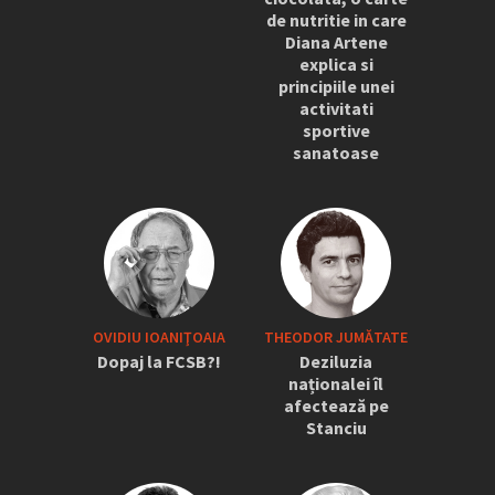
de nutritie in care
Diana Artene
explica si
principiile unei
activitati
sportive
sanatoase
OVIDIU IOANIŢOAIA
THEODOR JUMĂTATE
Dopaj la FCSB?!
Deziluzia
naționalei îl
afectează pe
Stanciu