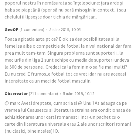
poporul nostru în nemăsurata sa înțelepciune: țara arde și
baba se piaptănă (sper să nu pară misogin în context...) sau
chelului îi lipsește doar tichia de mărgăritar...
GeoOP
(1 comentarii) • 5 iulie 2019, 10:05
Toata agitatia asta pt ce? E ok..sa dea posibilitatea si la
femei sa aibe o competitie de fotbal la nivel national dar fara
prea mult tam-tam. Singura problema sunt suporterii...la
meciurile din liga 1 sunt echipe cu media de suporteri undeva
la 500 de persoane...Credeti ca la feminin o sa fie mai multi?
Eu nu cred. E frumos..e fotbal tot ce vreti dar nu are aceeasi
intensitate ca un meci de fotbal masculin.
Observator
(211 comentarii) • 5 iulie 2019, 10:12
@ marc Aveti dreptate, cum scria si @ Unu'! As adauga ca pe
vremea lui Ceausescu si literatura straina era conditionata de
achizitionarea unor carti romanesti: intr-un pachet cu o
carte din literatura universala erau 2 ale unor scriitori romani
(nu clasici, bineinteles)! O.