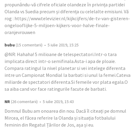
propunându-vă cifrele oficiale olandeze în privința partidei
Olanda vs Suedia precum și diferența cu celelalte emisiuni. Vă
rog : https://www.televizier.nl/kijkcijfers/de-tv-van-gisteren-
ongelooflijke-5-miljoen-kijkers-voor-halve-finale-
oranjevrouwen
bubu
(15 comentarii) • 5 iulie 2019, 15:25
@NR: Hahaha! 5 milioane de telespectatori.Intr-o tara
implicata direct intr-o semifinala.Asta-i apa de ploaie.
Compara ratingul la nivel planetar si vei intelege diferenta
intre un Campionat Mondial la barbati si unul la femei.Cateva
miliarde de spectatori diferenta.Si femeile vor plata egala.O
sa aiba cand vor face ratingurile facute de barbati.
NR
(26 comentarii) • 5 iulie 2019, 15:43
Domnul Bubu am onoarea din nou. Dacă îl citeați pe domnul
Mircea, el făcea referire la Olanda și situația fotbalului
feminin din Regatul Țărilor de Jos, așa și eu.