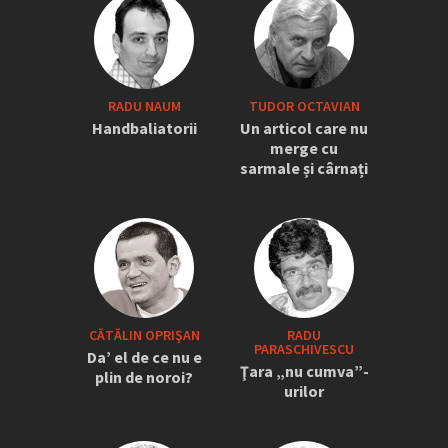
RADU NAUM
TUDOR OCTAVIAN
Handbaliatorii
Un articol care nu
merge cu
sarmale și cârnați
CĂTĂLIN OPRIŞAN
RADU
PARASCHIVESCU
Da’ el de ce nu e
Ţara „nu cumva”-
plin de noroi?
urilor