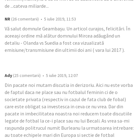
de ...cateva miliarde...
NR
(26 comentarii) • 5 iulie 2019, 11:53
Vă salut domnule Geambașu. Un articol curajos, felicitări. În
aceeași ordine mă alătur domnului Mircea adăugând un
detaliu - Olanda vs Suedia a fost cea vizualizată
emisiune/transmisiune din ultimii doi ani ( vara lui 2017 ).
Ady
(25 comentarii) • 5 iulie 2019, 12:07
Din pacate noi mutam discutia in derizoriu. Aici nu este vorba
de faptul daca ne place sau nu fotbalul feminin ci de o
societate privata (respectiv in cazul de fata club de fobal)
care este obligat sa investesca in ceva ce nu vrea. Dar din
pacate in imbecilitatea noastra noi reducem toate discutiile
legate de fotbal la ce-i place sau nu lui Becali. As vrea sa-mi
raspunda politrucul numit Burleanu la urmatoarea intrebare:
au toate echipele mari din Europa si sectie de fotbal