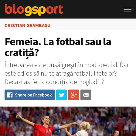
CRISTIAN GEAMBAŞU
Femeia. La fotbal sau la
cratiță?
Întrebarea este pusă greșit în mod special. Dar
este odios să nu te atragă fotbalul fetelor?
Decazi astfel la condiția de troglodit?