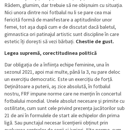
Râdem, glumim, dar trebuie să ne obișnuim cu situația.
Nici unora dintre noi fotbalul nu li se pare cea mai
fericită formă de manifestare a aptitudinilor unor
femei, tot așa după cum e de discutat dacă baletul,
gimnastica ori patinajul artistic sunt discipline în care
estetic îți dorești să vezi bărbați.
Chestie de gust.
Legea supremă, corectitudinea politică
Dar obligația de a înființa echipe feminine, una în
sezonul 2021, apoi mai multe, până la 3, nu pare deloc
un exercițiu democratic. Este un exercițiu de forță.
Deținătoare a puterii, aș zice absolută, în fotbalul
nostru, FRF impune norme care ne mențin în concertul
fotbalului mondial. Unele absolut necesare și primite cu
ostilitate, cum sunt cele privind prezența jucătorilor sub
21 de ani în formulele de start ale echipelor din prima
ligă. Sau punctajul necesar licențierii obținut prin
evaluarea centrelor de copii și juniori. Alte norme, cum