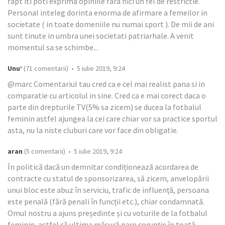
fapt iti poti exprima opiniile fara nici un fel de restrictie.
Personal inteleg dorinta enorma de afirmare a femeilor in
societate ( in toate domeniile nu numai sport ). De mii de ani
sunt tinute in umbra unei societati patriarhale. A venit
momentul sa se schimbe...
Unu’
(71 comentarii) • 5 iulie 2019, 9:24
@marc Comentariul tau cred ca e cel mai realist pana si in
comparatie cu articolul in sine. Cred ca e mai corect daca o
parte din drepturile TV(5% sa zicem) se ducea la fotbalul
feminin astfel ajungea la cei care chiar vor sa practice sportul
asta, nu la niste cluburi care vor face din obligatie.
aran
(5 comentarii) • 5 iulie 2019, 9:24
În politică dacă un demnitar condiționează acordarea de
contracte cu statul de sponsorizarea, să zicem, anvelopării
unui bloc este abuz în serviciu, trafic de influență, persoana
este penală (fără penali în funcții etc.), chiar condamnată.
Omul nostru a ajuns președinte și cu voturile de la fotbalul
feminin, astfel că ultima măsură pare corupție în toată