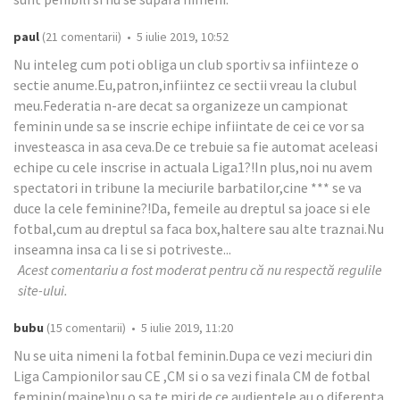
paul
(21 comentarii) • 5 iulie 2019, 10:52
Nu inteleg cum poti obliga un club sportiv sa infiinteze o
sectie anume.Eu,patron,infiintez ce sectii vreau la clubul
meu.Federatia n-are decat sa organizeze un campionat
feminin unde sa se inscrie echipe infiintate de cei ce vor sa
investeasca in asa ceva.De ce trebuie sa fie automat aceleasi
echipe cu cele inscrise in actuala Liga1?!In plus,noi nu avem
spectatori in tribune la meciurile barbatilor,cine *** se va
duce la cele feminine?!Da, femeile au dreptul sa joace si ele
fotbal,cum au dreptul sa faca box,haltere sau alte traznai.Nu
inseamna insa ca li se si potriveste...
Acest comentariu a fost moderat pentru că nu respectă regulile
site-ului.
bubu
(15 comentarii) • 5 iulie 2019, 11:20
Nu se uita nimeni la fotbal feminin.Dupa ce vezi meciuri din
Liga Campionilor sau CE ,CM si o sa vezi finala CM de fotbal
feminin(maine)nu o sa te miri de ce audientele au o diferenta