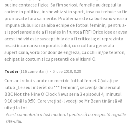
putine contacte fizice. Sa fim seriosi, femeile au dreptul la
cariere in politica, in showbiz si in sport, insa nu trebuie sa fie
promovate fara sa merite. Problema este ca burleanu vrea sa
impuna cluburilor sa aiba echipe de fotbal feminin, pentru a-
si spori sansele de a fi reales in fruntea FRF! Orice idee ar avea
acest individ este susceptibila de a fi criticata; el reprezinta
insasi incarnarea corporatistului, cu o cultura generala
superficiala, vorbitor doar de engleza, cu ochii in/pe telefon,
echipat la costum si cu pretentii de elitism! O.
Toader
(116 comentarii) • 5 iulie 2019, 8:29
Cum ar trebui s-arate un meci de fotbal femei. Căutați pe
iutub „Le seul intérêt du *** féminin”, secvență din serialul
BBC Not the Nine O'Clock News seria 3 episodul 4, minutul
9:10 pînă la 9:50. Care vreți să-l vedeți pe Mr Bean tînăr să vă
uitați la tot.
Acest comentariu a fost moderat pentru că nu respectă regulile
site-ului.