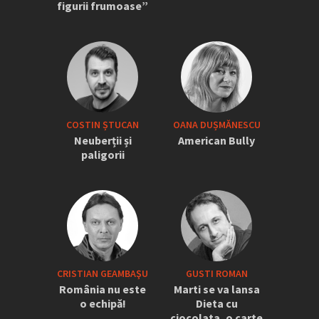
figurii frumoase”
COSTIN ȘTUCAN
OANA DUȘMĂNESCU
Neuberții și
American Bully
paligorii
CRISTIAN GEAMBAŞU
GUSTI ROMAN
România nu este
Marti se va lansa
o echipă!
Dieta cu
ciocolata, o carte