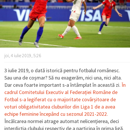
joi, 4 iulie 2019, 5:26
3 iulie 2019, o dată istorică pentru fotbalul românesc.
Sau una de coșmar? Să nu exagerăm, nici una, nici alta.
Dar ceva foarte important s-a întâmplat în această zi.
În
cadrul Comitetului Executiv al Federației Române de
Fotbal s-a legiferat cu o majoritate covârșitoare de
voturi obligativitatea cluburilor din Liga 1 de a avea
echipe feminine începând cu sezonul 2021-2022.
Încălcarea normei atrage automat nelicențierea, deci
interdicția clubului respectiv de a participa în prima ligă.