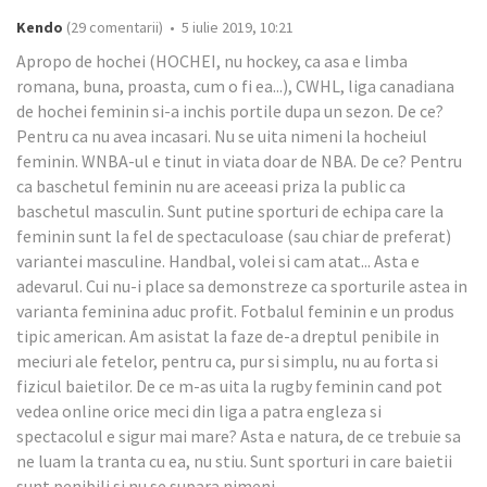
Kendo
(29 comentarii) • 5 iulie 2019, 10:21
Apropo de hochei (HOCHEI, nu hockey, ca asa e limba
romana, buna, proasta, cum o fi ea...), CWHL, liga canadiana
de hochei feminin si-a inchis portile dupa un sezon. De ce?
Pentru ca nu avea incasari. Nu se uita nimeni la hocheiul
feminin. WNBA-ul e tinut in viata doar de NBA. De ce? Pentru
ca baschetul feminin nu are aceeasi priza la public ca
baschetul masculin. Sunt putine sporturi de echipa care la
feminin sunt la fel de spectaculoase (sau chiar de preferat)
variantei masculine. Handbal, volei si cam atat... Asta e
adevarul. Cui nu-i place sa demonstreze ca sporturile astea in
varianta feminina aduc profit. Fotbalul feminin e un produs
tipic american. Am asistat la faze de-a dreptul penibile in
meciuri ale fetelor, pentru ca, pur si simplu, nu au forta si
fizicul baietilor. De ce m-as uita la rugby feminin cand pot
vedea online orice meci din liga a patra engleza si
spectacolul e sigur mai mare? Asta e natura, de ce trebuie sa
ne luam la tranta cu ea, nu stiu. Sunt sporturi in care baietii
sunt penibili si nu se supara nimeni.