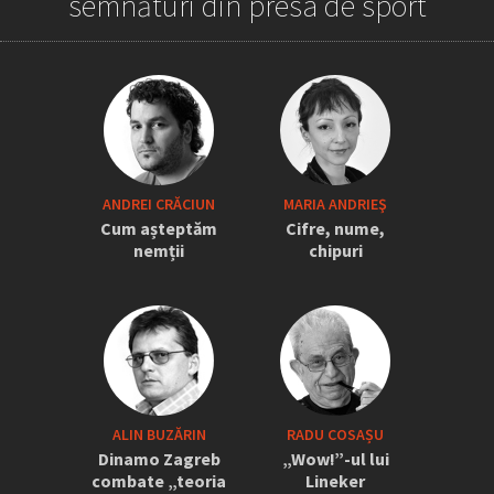
semnături din presa de sport
„Iordănescu a tras sforile să revină la
ANDREI CRĂCIUN
MARIA ANDRIEŞ
națională” » Pițurcă face dezvăluiri
Cum așteptăm
Cifre, nume,
tari: „Dacă știam că vine el...” +
nemții
chipuri
Scena din avion: „Era transfigurat”
ALIN BUZĂRIN
RADU COSAȘU
Dinamo Zagreb
„Wow!”-ul lui
combate „teoria
Lineker