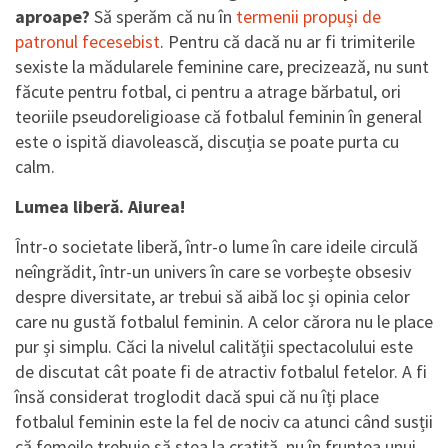
aproape?
Să sperăm că nu în
termenii propuși de
patronul fecesebist
. Pentru că dacă nu ar fi trimiterile
sexiste la mădularele feminine care, precizează, nu sunt
făcute pentru fotbal, ci pentru a atrage bărbatul, ori
teoriile pseudoreligioase că fotbalul feminin în general
este o ispită diavolească, discuția se poate purta cu
calm.
Lumea liberă. Aiurea!
Într-o societate liberă, într-o lume în care ideile circulă
neîngrădit, într-un univers în care se vorbește obsesiv
despre diversitate, ar trebui să aibă loc și opinia celor
care nu gustă fotbalul feminin. A celor cărora nu le place
pur și simplu. Căci la nivelul calității spectacolului este
de discutat cât poate fi de atractiv fotbalul fetelor. A fi
însă considerat troglodit dacă spui că nu îți place
fotbalul feminin este la fel de nociv ca atunci când susții
că femeile trebuie să stea la cratiță, nu în fruntea unui