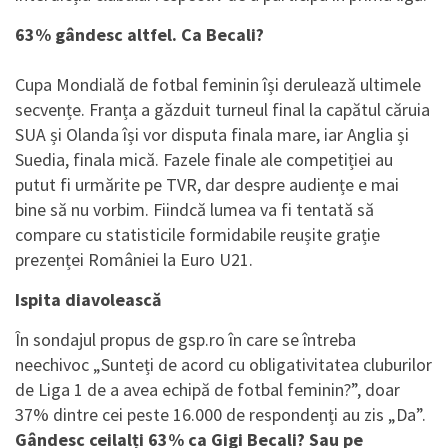
63% gândesc altfel. Ca Becali?
Cupa Mondială de fotbal feminin își derulează ultimele
secvențe. Franța a găzduit turneul final la capătul căruia
SUA și Olanda își vor disputa finala mare, iar Anglia și
Suedia, finala mică. Fazele finale ale competiției au
putut fi urmărite pe TVR, dar despre audiențe e mai
bine să nu vorbim. Fiindcă lumea va fi tentată să
compare cu statisticile formidabile reușite grație
prezenței României la Euro U21.
Ispita diavolească
În sondajul propus de gsp.ro în care se întreba
neechivoc „Sunteți de acord cu obligativitatea cluburilor
de Liga 1 de a avea echipă de fotbal feminin?”, doar
37% dintre cei peste 16.000 de respondenți au zis „Da”.
Gândesc ceilalți 63% ca Gigi Becali? Sau pe