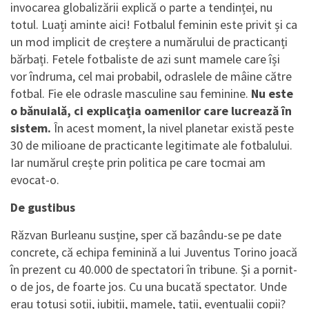
invocarea globalizării explică o parte a tendinței, nu
totul. Luați aminte aici! Fotbalul feminin este privit și ca
un mod implicit de creștere a numărului de practicanți
bărbați. Fetele fotbaliste de azi sunt mamele care își
vor îndruma, cel mai probabil, odraslele de mâine către
fotbal. Fie ele odrasle masculine sau feminine.
Nu este
o bănuială, ci explicația oamenilor care lucrează în
sistem.
În acest moment, la nivel planetar există peste
30 de milioane de practicante legitimate ale fotbalului.
Iar numărul crește prin politica pe care tocmai am
evocat-o.
De gustibus
Răzvan Burleanu susține, sper că bazându-se pe date
concrete, că echipa feminină a lui Juventus Torino joacă
în prezent cu 40.000 de spectatori în tribune. Și a pornit-
o de jos, de foarte jos. Cu una bucată spectator. Unde
erau totuși soții, iubiții, mamele, tații, eventualii copii?