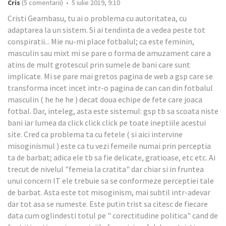
Cris
(5 comentarii) • 5 iulie 2019, 9:10
Cristi Geambasu, tu ai o problema cu autoritatea, cu
adaptarea la un sistem. Si ai tendinta de a vedea peste tot
conspiratii... Mie nu-mi place fotbalul; ca este feminin,
masculin sau mixt mi se pare o forma de amuzament care a
atins de mult grotescul prin sumele de bani care sunt
implicate. Mi se pare mai gretos pagina de web a gsp care se
transforma incet incet intr-o pagina de can can din fotbalul
masculin ( he he he ) decat doua echipe de fete care joaca
fotbal. Dar, inteleg, asta este sistemul: gsp tb sa scoata niste
bani iar lumea da click click click pe toate ineptiile acestui
site. Cred ca problema ta cu fetele ( si aici intervine
misoginismul ) este ca tu vezi femeile numai prin perceptia
ta de barbat; adica ele tb sa fie delicate, gratioase, etc etc. Ai
trecut de nivelul "femeia la cratita" dar chiar si in fruntea
unui concern IT ele trebuie sa se conformeze perceptiei tale
de barbat. Asta este tot misoginism, mai subtil intr-adevar
dar tot asa se numeste. Este putin trist sa citesc de fiecare
data cum oglindesti totul pe " corectitudine politica" cand de