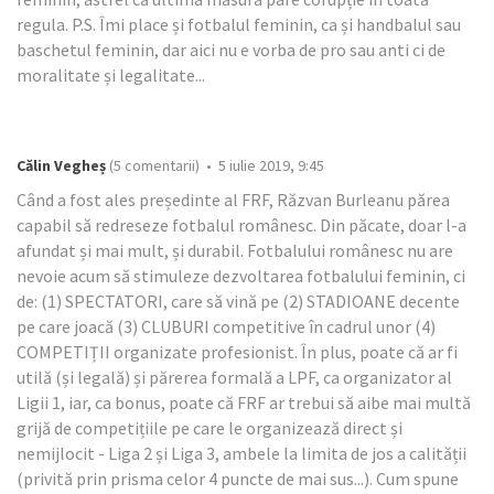
regula. P.S. Îmi place și fotbalul feminin, ca și handbalul sau
baschetul feminin, dar aici nu e vorba de pro sau anti ci de
moralitate și legalitate...
Călin Vegheș
(5 comentarii) • 5 iulie 2019, 9:45
Când a fost ales președinte al FRF, Răzvan Burleanu părea
capabil să redreseze fotbalul românesc. Din păcate, doar l-a
afundat și mai mult, și durabil. Fotbalului românesc nu are
nevoie acum să stimuleze dezvoltarea fotbalului feminin, ci
de: (1) SPECTATORI, care să vină pe (2) STADIOANE decente
pe care joacă (3) CLUBURI competitive în cadrul unor (4)
COMPETIȚII organizate profesionist. În plus, poate că ar fi
utilă (și legală) și părerea formală a LPF, ca organizator al
Ligii 1, iar, ca bonus, poate că FRF ar trebui să aibe mai multă
grijă de competițiile pe care le organizează direct și
nemijlocit - Liga 2 și Liga 3, ambele la limita de jos a calității
(privită prin prisma celor 4 puncte de mai sus...). Cum spune