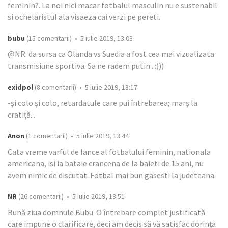
feminin?. La noi nici macar fotbalul masculin nu e sustenabil
si ochelaristul ala visaeza cai verzi pe pereti.
bubu
(15 comentarii) • 5 iulie 2019, 13:03
@NR: da sursa ca Olanda vs Suedia a fost cea mai vizualizata
transmisiune sportiva. Sa ne radem putin . :)))
exidpol
(8 comentarii) • 5 iulie 2019, 13:17
-și colo și colo, retardatule care pui întrebarea; marș la
cratiță...
Anon
(1 comentarii) • 5 iulie 2019, 13:44
Cata vreme varful de lance al fotbalului feminin, nationala
americana, isi ia bataie crancena de la baieti de 15 ani, nu
avem nimic de discutat. Fotbal mai bun gasesti la judeteana.
NR
(26 comentarii) • 5 iulie 2019, 13:51
Bună ziua domnule Bubu. O întrebare complet justificată
care impune o clarificare, deci am decis să vă satisfac dorința