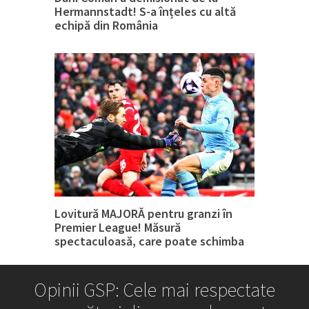
Hermannstadt! S-a înțeles cu altă
echipă din România
Lovitură MAJORĂ pentru granzi în
Premier League! Măsură
spectaculoasă, care poate schimba
tot
Opinii GSP: Cele mai respectate