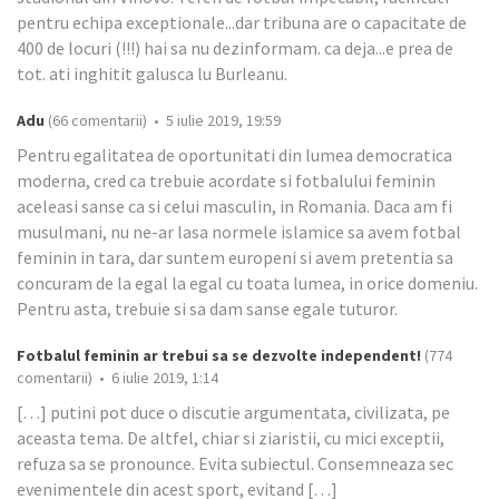
pentru echipa exceptionale...dar tribuna are o capacitate de
400 de locuri (!!!) hai sa nu dezinformam. ca deja...e prea de
tot. ati inghitit galusca lu Burleanu.
Adu
(66 comentarii) • 5 iulie 2019, 19:59
Pentru egalitatea de oportunitati din lumea democratica
moderna, cred ca trebuie acordate si fotbalului feminin
aceleasi sanse ca si celui masculin, in Romania. Daca am fi
musulmani, nu ne-ar lasa normele islamice sa avem fotbal
feminin in tara, dar suntem europeni si avem pretentia sa
concuram de la egal la egal cu toata lumea, in orice domeniu.
Pentru asta, trebuie si sa dam sanse egale tuturor.
Fotbalul feminin ar trebui sa se dezvolte independent!
(774
comentarii) • 6 iulie 2019, 1:14
[…] putini pot duce o discutie argumentata, civilizata, pe
aceasta tema. De altfel, chiar si ziaristii, cu mici exceptii,
refuza sa se pronounce. Evita subiectul. Consemneaza sec
evenimentele din acest sport, evitand […]