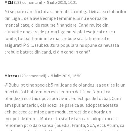
MZM
(198 comentarii) • 5 iulie 2019, 16:21
Mi se pare cam fortata si nerealista obligativitatea cluburilor
din Liga 1 de a avea echipe feminine. Si nu e vorba de
mentalitate, ci de resurse financiare. Cand multe din
cluburile noastra de prima liga nu-si platesc jucatorii cu
lunile, fotbal feminin le mai trebuie si ... falimentul e
asigurat! P. S. ... (sub)cultura populara nu spune ca nevasta
trebuie batuta din cand, ci din cand in cand?
Mircea
(120 comentarii) • 5 iulie 2019, 16:50
@Bubu: pt tine special: 5 milioane de olandezi sa se uite la un
meci de fotbal feminin este enorm dat fiind faptul ca
olandezii nu stau dpdv sportiv intr-o echipa de fotbal. Cum
am spus anterior, olandezii se pare ca au adoptat aceasta
echipa ceea ce mi se pare modul corect de a aborda un
inceput de drum... Mai exista si alte tari care adopta acest
fenomen pt o da o sansa ( Suedia, Franta, SUA, etc). Acum, ca