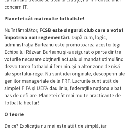
concern IT.
Planetei cât mai multe fotbaliste!
Nu întâmplător,
FCSB este singurul club care a votat
împotriva noii reglementări
. După cum, logic,
administrația Burleanu este promotoarea acestei legi.
Echipa lui Răzvan Burleanu și-a asigurat o parte dintre
voturile necesare obținerii actualului mandat stimulând
dezvoltarea fotbalului feminin. Și a altor zone de nișă
ale sportului-rege. Nu sunt idei originale, descoperiri ale
geniilor manageriale de la FRF. Lucrurile sunt atât de
simple! FIFA și UEFA dau linia, federațiile naționale bat
pas de defilare. Planetei cât mai multe practicante de
fotbal la hectar!
O teorie
De ce? Explicația nu mai este atât de simplă, iar