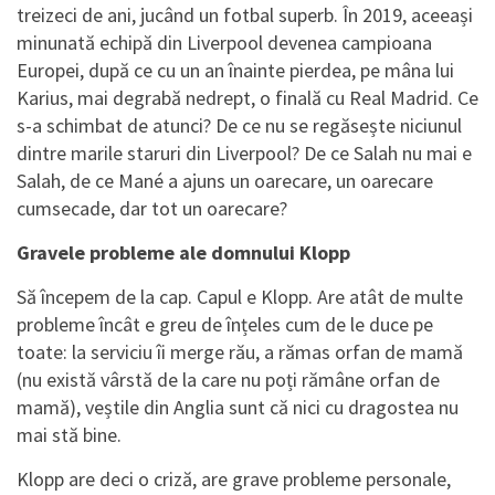
treizeci de ani, jucând un fotbal superb. În 2019, aceeași
minunată echipă din Liverpool devenea campioana
Europei, după ce cu un an înainte pierdea, pe mâna lui
Karius, mai degrabă nedrept, o finală cu Real Madrid. Ce
s-a schimbat de atunci? De ce nu se regăsește niciunul
dintre marile staruri din Liverpool? De ce Salah nu mai e
Salah, de ce Mané a ajuns un oarecare, un oarecare
cumsecade, dar tot un oarecare?
Gravele probleme ale domnului Klopp
Să începem de la cap. Capul e Klopp. Are atât de multe
probleme încât e greu de înțeles cum de le duce pe
toate: la serviciu îi merge rău, a rămas orfan de mamă
(nu există vârstă de la care nu poți rămâne orfan de
mamă), veștile din Anglia sunt că nici cu dragostea nu
mai stă bine.
Klopp are deci o criză, are grave probleme personale,