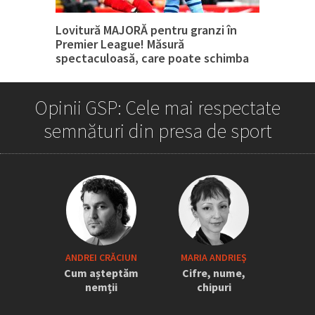
Lovitură MAJORĂ pentru granzi în
Premier League! Măsură
spectaculoasă, care poate schimba
tot
Opinii GSP: Cele mai respectate
semnături din presa de sport
„Iordănescu a tras sforile să revină la
ANDREI CRĂCIUN
MARIA ANDRIEŞ
națională” » Pițurcă face dezvăluiri
Cum așteptăm
Cifre, nume,
tari: „Dacă știam că vine el...” +
nemții
chipuri
Scena din avion: „Era transfigurat”