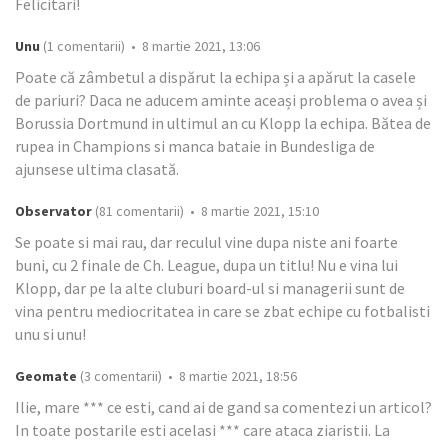
Felicitari!
Unu
(1 comentarii) • 8 martie 2021, 13:06
Poate că zâmbetul a dispărut la echipa și a apărut la casele
de pariuri? Daca ne aducem aminte aceași problema o avea și
Borussia Dortmund in ultimul an cu Klopp la echipa. Bătea de
rupea in Champions si manca bataie in Bundesliga de
ajunsese ultima clasată.
Observator
(81 comentarii) • 8 martie 2021, 15:10
Se poate si mai rau, dar reculul vine dupa niste ani foarte
buni, cu 2 finale de Ch. League, dupa un titlu! Nu e vina lui
Klopp, dar pe la alte cluburi board-ul si managerii sunt de
vina pentru mediocritatea in care se zbat echipe cu fotbalisti
unu si unu!
Geomate
(3 comentarii) • 8 martie 2021, 18:56
Ilie, mare *** ce esti, cand ai de gand sa comentezi un articol?
In toate postarile esti acelasi *** care ataca ziaristii. La