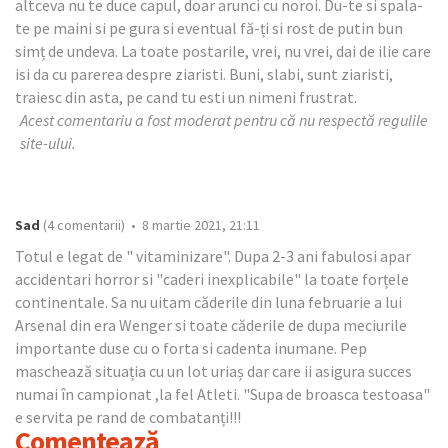
altceva nu te duce capul, doar arunci cu noroi. Du-te si spala-
te pe maini si pe gura si eventual fă-ți si rost de putin bun
simț de undeva. La toate postarile, vrei, nu vrei, dai de ilie care
isi da cu parerea despre ziaristi. Buni, slabi, sunt ziaristi,
traiesc din asta, pe cand tu esti un nimeni frustrat.
Acest comentariu a fost moderat pentru că nu respectă regulile
site-ului.
Sad
(4 comentarii) • 8 martie 2021, 21:11
Totul e legat de " vitaminizare". Dupa 2-3 ani fabulosi apar
accidentari horror si "caderi inexplicabile" la toate forțele
continentale. Sa nu uitam căderile din luna februarie a lui
Arsenal din era Wenger si toate căderile de dupa meciurile
importante duse cu o forta si cadenta inumane. Pep
maschează situația cu un lot uriaș dar care ii asigura succes
numai în campionat ,la fel Atleti. "Supa de broasca testoasa"
e servita pe rand de combatanți!!!
Comentează