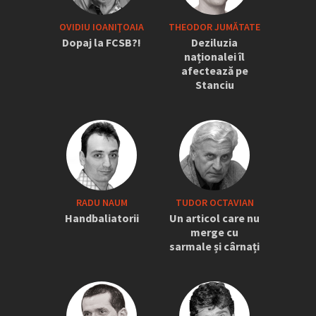
OVIDIU IOANIŢOAIA
THEODOR JUMĂTATE
Dopaj la FCSB?!
Deziluzia
naționalei îl
afectează pe
Stanciu
RADU NAUM
TUDOR OCTAVIAN
Handbaliatorii
Un articol care nu
merge cu
sarmale și cârnați