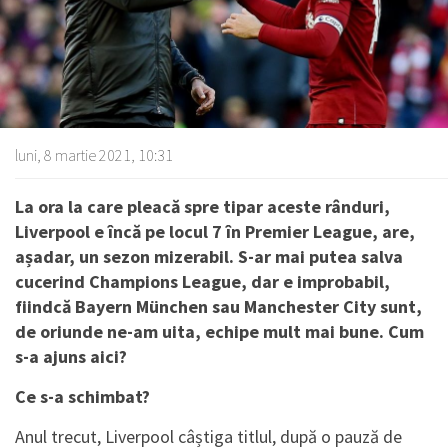
luni, 8 martie 2021, 10:31
La ora la care pleacă spre tipar aceste rânduri,
Liverpool e încă pe locul 7 în Premier League, are,
așadar, un sezon mizerabil. S-ar mai putea salva
cucerind Champions League, dar e improbabil,
fiindcă Bayern München sau Manchester City sunt,
de oriunde ne-am uita, echipe mult mai bune. Cum
s-a ajuns aici?
Ce s-a schimbat?
Anul trecut, Liverpool câștiga titlul, după o pauză de