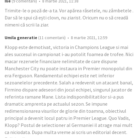
Ilie
(9 comentarii) • 8 martie 2021, 11:38
Trimite-le o poză de-a ta. Vor apărea râsetele, nu zâmbetele .
Dar să le spui că ești clovn, nu ziarist. Oricum nu o să creadă
nimeni că scrii la ziar.
Umila generatie
(11 comentarii) • 8 martie 2021, 12:59
Klopp este demotivat, victoria in Champions League si mai
ales succesul in campionat i-au potolit foamea de trofee. Nici
macar rezervele financiare nelimitate de care dispune
Manchester City nu poate instaura in Premier monopolul din
era Ferguson. Randamentul echipei este net inferior
sezoanelelor precedente. Salah a redevenit un atacant banal,
Firmino dispare adeseori din jocul echipei, singurul jucator de
referinta ramane Mane. Lista indisponibilitatilor si-a pus
dramatic amprenta pe actualul sezon. Se impune
redimensionarea visurilor de glorie din toamna, obiectivul
principal a devenit locul patru in Premier League. Quo Vadis,
Klopp? Postul de selectioner al Germaniei il atrage mai mult
ca niciodata. Dupa multa vreme ai scris un editorial decent.