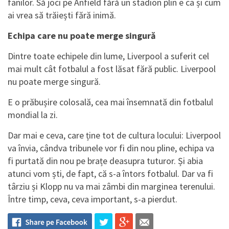
fanilor. Să joci pe Anfield fără un stadion plin e ca și cum
ai vrea să trăiești fără inimă.
Echipa care nu poate merge singură
Dintre toate echipele din lume, Liverpool a suferit cel
mai mult cât fotbalul a fost lăsat fără public. Liverpool
nu poate merge singură.
E o prăbușire colosală, cea mai însemnată din fotbalul
mondial la zi.
Dar mai e ceva, care ține tot de cultura locului: Liverpool
va învia, cândva tribunele vor fi din nou pline, echipa va
fi purtată din nou pe brațe deasupra tuturor. Și abia
atunci vom ști, de fapt, că s-a întors fotbalul. Dar va fi
târziu și Klopp nu va mai zâmbi din marginea terenului.
Între timp, ceva, ceva important, s-a pierdut.