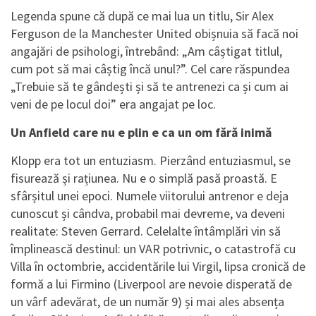
Legenda spune că după ce mai lua un titlu, Sir Alex
Ferguson de la Manchester United obișnuia să facă noi
angajări de psihologi, întrebând: „Am câștigat titlul,
cum pot să mai câștig încă unul?”. Cel care răspundea
„Trebuie să te gândești și să te antrenezi ca și cum ai
veni de pe locul doi” era angajat pe loc.
Un Anfield care nu e plin e ca un om fără inimă
Klopp era tot un entuziasm. Pierzând entuziasmul, se
fisurează și rațiunea. Nu e o simplă pasă proastă. E
sfârșitul unei epoci. Numele viitorului antrenor e deja
cunoscut și cândva, probabil mai devreme, va deveni
realitate: Steven Gerrard. Celelalte întâmplări vin să
împlinească destinul: un VAR potrivnic, o catastrofă cu
Villa în octombrie, accidentările lui Virgil, lipsa cronică de
formă a lui Firmino (Liverpool are nevoie disperată de
un vârf adevărat, de un număr 9) și mai ales absența