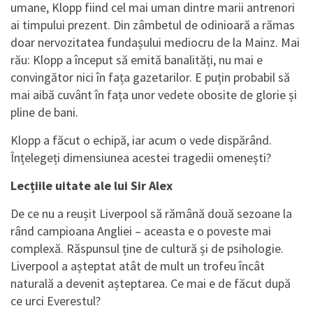
umane, Klopp fiind cel mai uman dintre marii antrenori
ai timpului prezent. Din zâmbetul de odinioară a rămas
doar nervozitatea fundașului mediocru de la Mainz. Mai
rău: Klopp a început să emită banalități, nu mai e
convingător nici în fața gazetarilor. E puțin probabil să
mai aibă cuvânt în fața unor vedete obosite de glorie și
pline de bani.
Klopp a făcut o echipă, iar acum o vede dispărând.
Înțelegeți dimensiunea acestei tragedii omenești?
Lecțiile uitate ale lui Sir Alex
De ce nu a reușit Liverpool să rămână două sezoane la
rând campioana Angliei – aceasta e o poveste mai
complexă. Răspunsul ține de cultură și de psihologie.
Liverpool a așteptat atât de mult un trofeu încât
naturală a devenit așteptarea. Ce mai e de făcut după
ce urci Everestul?