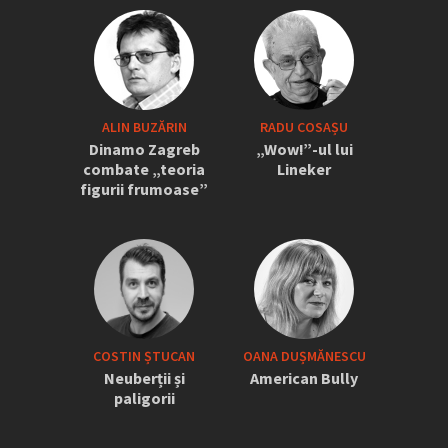
ALIN BUZĂRIN
RADU COSAȘU
Dinamo Zagreb
„Wow!”-ul lui
combate „teoria
Lineker
figurii frumoase”
COSTIN ȘTUCAN
OANA DUȘMĂNESCU
Neuberții și
American Bully
paligorii