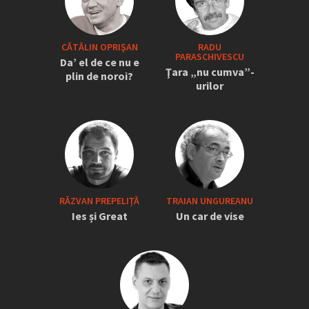
CĂTĂLIN OPRIŞAN
RADU
PARASCHIVESCU
Da’ el de ce nu e
Ţara „nu cumva”-
plin de noroi?
urilor
RĂZVAN PREPELIȚĂ
TRAIAN UNGUREANU
Ies și Great
Un car de vise