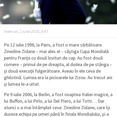
miercuri, 1 iunie 2016, 8:47
Pe 12 iulie 1998, la Paris, a fost o mare sărbătoare.
Zinedine Zidane – mai ales el – câştiga Cupa Mondială
pentru Franţa cu două lovituri de cap. Au fost două
cornere – primul de pe dreapta, al doilea de pe stânga –
şi două execuţii fulgerătoare. Aveau în ele ceva de
ghilotină. Lumea era la picioarele lui Zizou. Au trecut ani
şi lumea le-a uitat.
Pe 9 iulie 2006, la Berlin, a fost noaptea Italiei magice, a
lui Buffon, a lui Pirlo, a lui Del Piero, a lui Totti… Dar
atunci s-a mai întâmplat ceva: Zinedine Zidane, care îşi
dusese echipa pe umeri până în finala Mondialului, şi-a