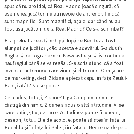
spus că nu are idei, că Real Madrid joacă singură, că
asemenea jucători nu au nevoie de antrenor, fiindcă
sunt magnifici. Sunt magnifici, aşa e, dar când nu au
fost aşa jucătorii de la Real Madrid? Ce s-a schimbat?
El a preluat această echipă după ce Benitez a fost
alungat de jucători, căci acesta e adevărul. S-a dus în
Anglia să retrogradeze cu Newcastle şi să îşi continue
naufragiul până se va regăsi. S-a scris atunci că a fost
inventat antrenorul care vinde şi el tricouri. O mişcare
de marketing, deci. Zidane a plecat capul în faţa Zeului-
Ban şi atât? Nu se poate!
Ce a adus, totuşi, Zidane? Liga Campionilor nu se
câştigă din nimic. Zidane a adus o altă atitudine. Vi se
pare puţin, ştiu, dar nu e. Atitudinea poate fi, uneori,
deseori, totul. El e de acolo, el poate să stea în faţa lui
Ronaldo şi în faţa lui Bale şi în faţa lui Benzema de pe o