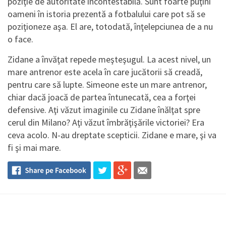
poziţie de autoritate incontestabilă. Sunt foarte puţini
oameni în istoria prezentă a fotbalului care pot să se
poziţioneze aşa. El are, totodată, înţelepciunea de a nu
o face.
Zidane a învăţat repede meşteşugul. La acest nivel, un
mare antrenor este acela în care jucătorii să creadă,
pentru care să lupte. Simeone este un mare antrenor,
chiar dacă joacă de partea întunecată, cea a forţei
defensive. Aţi văzut imaginile cu Zidane înălţat spre
cerul din Milano? Aţi văzut îmbrăţişările victoriei? Era
ceva acolo. N-au dreptate scepticii. Zidane e mare, şi va
fi şi mai mare.