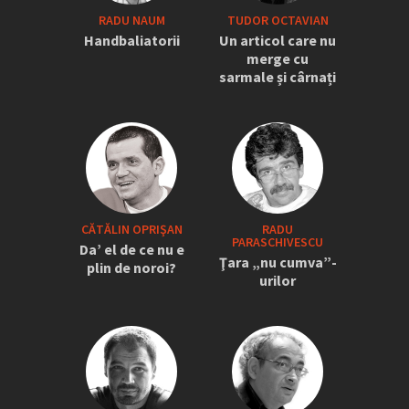
RADU NAUM
TUDOR OCTAVIAN
Handbaliatorii
Un articol care nu
merge cu
sarmale și cârnați
CĂTĂLIN OPRIŞAN
RADU
PARASCHIVESCU
Da’ el de ce nu e
Ţara „nu cumva”-
plin de noroi?
urilor