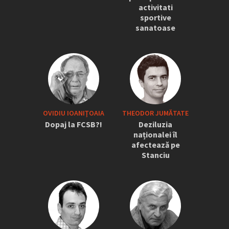
activitati
sportive
sanatoase
OVIDIU IOANIŢOAIA
THEODOR JUMĂTATE
Dopaj la FCSB?!
Deziluzia
naționalei îl
afectează pe
Stanciu