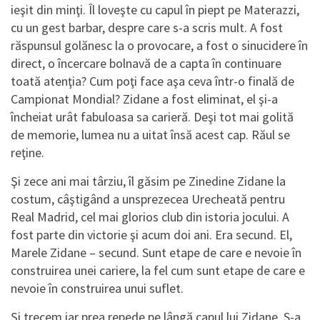
ieşit din minţi. Îl loveşte cu capul în piept pe Materazzi,
cu un gest barbar, despre care s-a scris mult. A fost
răspunsul golănesc la o provocare, a fost o sinucidere în
direct, o încercare bolnavă de a capta în continuare
toată atenţia? Cum poţi face aşa ceva într-o finală de
Campionat Mondial? Zidane a fost eliminat, el şi-a
încheiat urât fabuloasa sa carieră. Deşi tot mai golită
de memorie, lumea nu a uitat însă acest cap. Răul se
reţine.
Şi zece ani mai târziu, îl găsim pe Zinedine Zidane la
costum, câştigând a unsprezecea Urecheată pentru
Real Madrid, cel mai glorios club din istoria jocului. A
fost parte din victorie şi acum doi ani. Era secund. El,
Marele Zidane – secund. Sunt etape de care e nevoie în
construirea unei cariere, la fel cum sunt etape de care e
nevoie în construirea unui suflet.
Şi trecem iar prea repede pe lângă capul lui Zidane. S-a