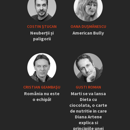
COSTIN ȘTUCAN
OANA DUȘMĂNESCU
Neuberții și
American Bully
paligorii
CRISTIAN GEAMBAŞU
GUSTI ROMAN
România nu este
Marti se va lansa
o echipă!
Dieta cu
ciocolata, o carte
de nutritie in care
Diana Artene
explica si
principiile unei