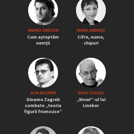
„Iordănescu a tras sforile să revină la
ANDREI CRĂCIUN
MARIA ANDRIEŞ
națională” » Pițurcă face dezvăluiri
Cum așteptăm
Cifre, nume,
tari: „Dacă știam că vine el...” +
nemții
chipuri
Scena din avion: „Era transfigurat”
ALIN BUZĂRIN
RADU COSAȘU
Dinamo Zagreb
„Wow!”-ul lui
combate „teoria
Lineker
figurii frumoase”