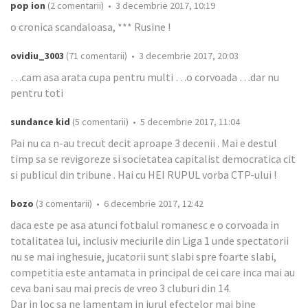
pop ion
(2 comentarii) • 3 decembrie 2017, 10:19
o cronica scandaloasa, *** Rusine !
ovidiu_3003
(71 comentarii) • 3 decembrie 2017, 20:03
…cam asa arata cupa pentru multi …o corvoada …dar nu
pentru toti
sundance kid
(5 comentarii) • 5 decembrie 2017, 11:04
Pai nu ca n-au trecut decit aproape 3 decenii . Mai e destul
timp sa se revigoreze si societatea capitalist democratica cit
si publicul din tribune . Hai cu HEI RUPUL vorba CTP-ului !
bozo
(3 comentarii) • 6 decembrie 2017, 12:42
daca este pe asa atunci fotbalul romanesc e o corvoada in
totalitatea lui, inclusiv meciurile din Liga 1 unde spectatorii
nu se mai inghesuie, jucatorii sunt slabi spre foarte slabi,
competitia este antamata in principal de cei care inca mai au
ceva bani sau mai precis de vreo 3 cluburi din 14.
Dar in loc sa ne lamentam in jurul efectelor mai bine