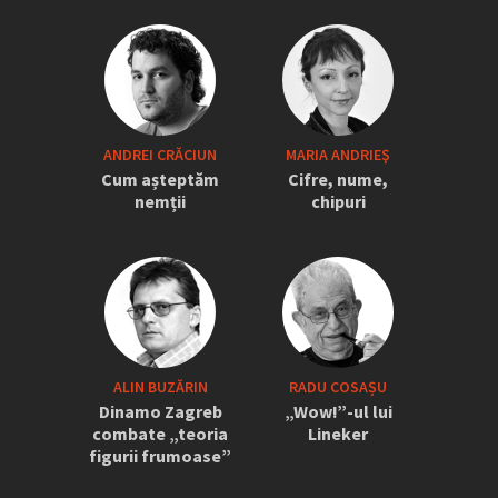
„Iordănescu a tras sforile să revină la
ANDREI CRĂCIUN
MARIA ANDRIEŞ
națională” » Pițurcă face dezvăluiri
Cum așteptăm
Cifre, nume,
tari: „Dacă știam că vine el...” +
nemții
chipuri
Scena din avion: „Era transfigurat”
ALIN BUZĂRIN
RADU COSAȘU
Dinamo Zagreb
„Wow!”-ul lui
combate „teoria
Lineker
figurii frumoase”