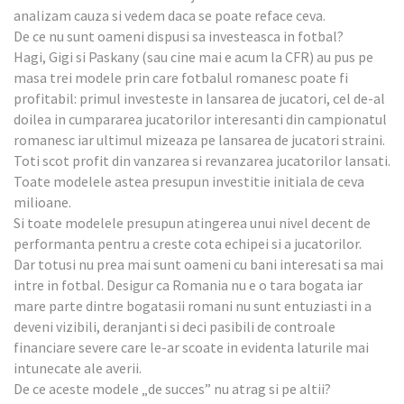
analizam cauza si vedem daca se poate reface ceva.
De ce nu sunt oameni dispusi sa investeasca in fotbal?
Hagi, Gigi si Paskany (sau cine mai e acum la CFR) au pus pe
masa trei modele prin care fotbalul romanesc poate fi
profitabil: primul investeste in lansarea de jucatori, cel de-al
doilea in cumpararea jucatorilor interesanti din campionatul
romanesc iar ultimul mizeaza pe lansarea de jucatori straini.
Toti scot profit din vanzarea si revanzarea jucatorilor lansati.
Toate modelele astea presupun investitie initiala de ceva
milioane.
Si toate modelele presupun atingerea unui nivel decent de
performanta pentru a creste cota echipei si a jucatorilor.
Dar totusi nu prea mai sunt oameni cu bani interesati sa mai
intre in fotbal. Desigur ca Romania nu e o tara bogata iar
mare parte dintre bogatasii romani nu sunt entuziasti in a
deveni vizibili, deranjanti si deci pasibili de controale
financiare severe care le-ar scoate in evidenta laturile mai
intunecate ale averii.
De ce aceste modele „de succes” nu atrag si pe altii?