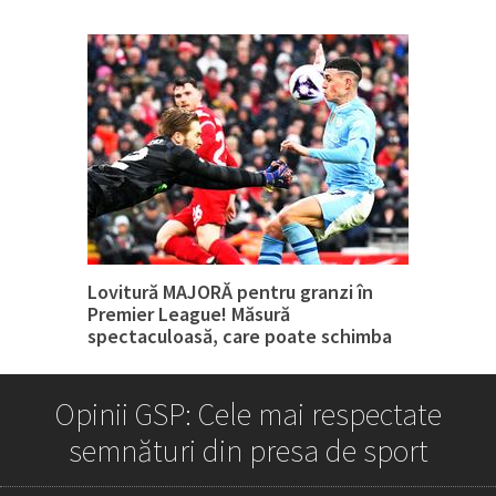
Lovitură MAJORĂ pentru granzi în
Premier League! Măsură
spectaculoasă, care poate schimba
tot
Opinii GSP: Cele mai respectate
semnături din presa de sport