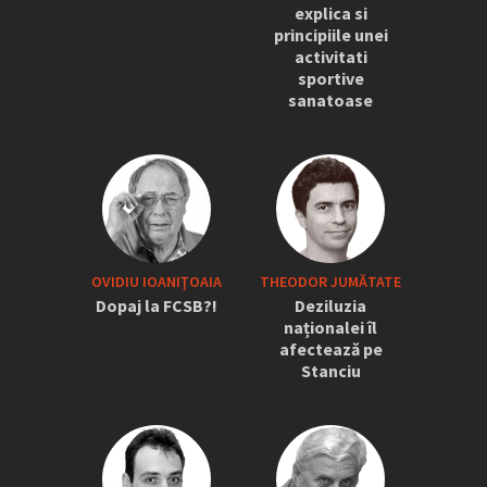
explica si
principiile unei
activitati
sportive
sanatoase
OVIDIU IOANIŢOAIA
THEODOR JUMĂTATE
Dopaj la FCSB?!
Deziluzia
naționalei îl
afectează pe
Stanciu