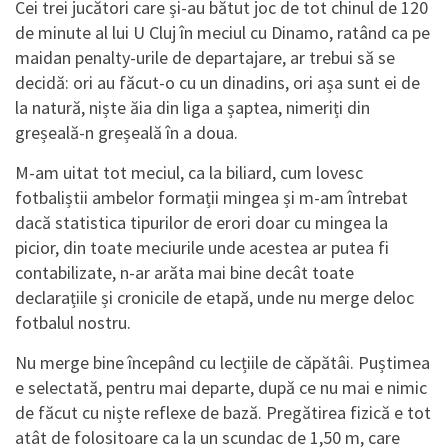
Cei trei jucători care și-au bătut joc de tot chinul de 120
de minute al lui U Cluj în meciul cu Dinamo, ratând ca pe
maidan penalty-urile de departajare, ar trebui să se
decidă: ori au făcut-o cu un dinadins, ori așa sunt ei de
la natură, niște ăia din liga a șaptea, nimeriți din
greșeală-n greșeală în a doua.
M-am uitat tot meciul, ca la biliard, cum lovesc
fotbaliștii ambelor formații mingea și m-am întrebat
dacă statistica tipurilor de erori doar cu mingea la
picior, din toate meciurile unde acestea ar putea fi
contabilizate, n-ar arăta mai bine decât toate
declarațiile și cronicile de etapă, unde nu merge deloc
fotbalul nostru.
Nu merge bine începând cu lecțiile de căpătâi. Puștimea
e selectată, pentru mai departe, după ce nu mai e nimic
de făcut cu niște reflexe de bază. Pregătirea fizică e tot
atât de folositoare ca la un scundac de 1,50 m, care