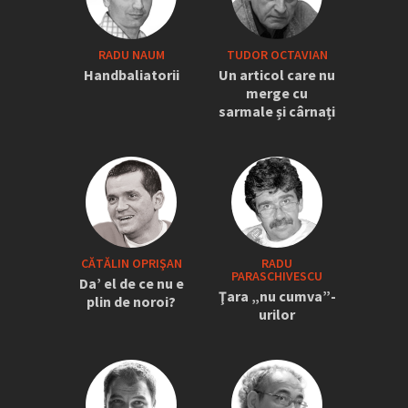
RADU NAUM
TUDOR OCTAVIAN
Handbaliatorii
Un articol care nu
merge cu
sarmale și cârnați
CĂTĂLIN OPRIŞAN
RADU
PARASCHIVESCU
Da’ el de ce nu e
Ţara „nu cumva”-
plin de noroi?
urilor