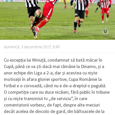
duminică, 3 decembrie 2017, 9:40
Cu excepția lui Miriuță, condamnat să bată măcar în
Cupă, până ce va ști dacă mai rămâne la Dinamo, și a
unor echipe din Liga a 2-a, dar și acestea cu niște
motivații în afara gloriei sportive, Cupa României la
fotbal e o corvoadă, când nu e de-a dreptul o pagubă.
O competiție care nu duce nicăieri, fără public în tribune
și cu niște transmisii tv „de serviciu”, în care
comentatorii vorbesc, de fapt, despre alte meciuri
decât acelea de dincolo de gard, din băltoacele de la