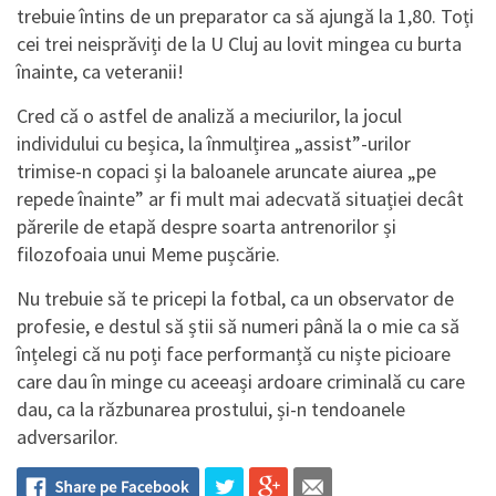
trebuie întins de un preparator ca să ajungă la 1,80. Toți
cei trei neisprăviți de la U Cluj au lovit mingea cu burta
înainte, ca veteranii!
Cred că o astfel de analiză a meciurilor, la jocul
individului cu beșica, la înmulțirea „assist”-urilor
trimise-n copaci și la baloanele aruncate aiurea „pe
repede înainte” ar fi mult mai adecvată situației decât
părerile de etapă despre soarta antrenorilor și
filozofoaia unui Meme pușcărie.
Nu trebuie să te pricepi la fotbal, ca un observator de
profesie, e destul să știi să numeri până la o mie ca să
înțelegi că nu poți face performanță cu niște picioare
care dau în minge cu aceeași ardoare criminală cu care
dau, ca la răzbunarea prostului, și-n tendoanele
adversarilor.