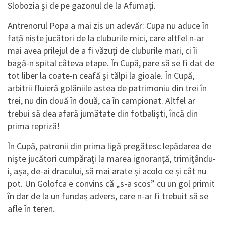
Slobozia și de pe gazonul de la Afumați.
Antrenorul Popa a mai zis un adevăr: Cupa nu aduce în
față niște jucători de la cluburile mici, care altfel n-ar
mai avea prilejul de a fi văzuți de cluburile mari, ci îi
bagă-n spital câteva etape. În Cupă, pare să se fi dat de
tot liber la coate-n ceafă și tălpi la gioale. În Cupă,
arbitrii fluieră golăniile astea de patrimoniu din trei în
trei, nu din două în două, ca în campionat. Altfel ar
trebui să dea afară jumătate din fotbaliști, încă din
prima repriză!
În Cupă, patronii din prima ligă pregătesc lepădarea de
niște jucători cumpărați la marea ignoranță, trimițându-
i, așa, de-ai dracului, să mai arate și acolo ce și cât nu
pot. Un Golofca e convins că „s-a scos” cu un gol primit
în dar de la un fundaș advers, care n-ar fi trebuit să se
afle în teren.