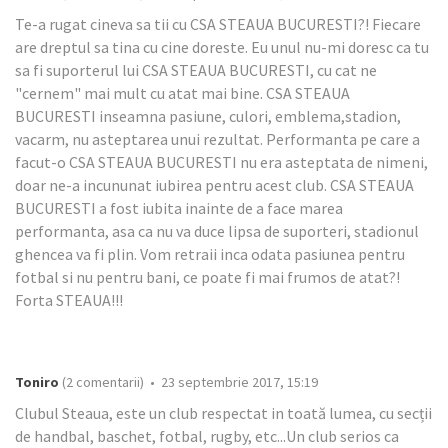
Te-a rugat cineva sa tii cu CSA STEAUA BUCURESTI?! Fiecare
are dreptul sa tina cu cine doreste. Eu unul nu-mi doresc ca tu
sa fi suporterul lui CSA STEAUA BUCURESTI, cu cat ne
"cernem" mai mult cu atat mai bine. CSA STEAUA
BUCURESTI inseamna pasiune, culori, emblema,stadion,
vacarm, nu asteptarea unui rezultat. Performanta pe care a
facut-o CSA STEAUA BUCURESTI nu era asteptata de nimeni,
doar ne-a incununat iubirea pentru acest club. CSA STEAUA
BUCURESTI a fost iubita inainte de a face marea
performanta, asa ca nu va duce lipsa de suporteri, stadionul
ghencea va fi plin. Vom retraii inca odata pasiunea pentru
fotbal si nu pentru bani, ce poate fi mai frumos de atat?!
Forta STEAUA!!!
Toniro
(2 comentarii) • 23 septembrie 2017, 15:19
Clubul Steaua, este un club respectat in toată lumea, cu secții
de handbal, baschet, fotbal, rugby, etc...Un club serios ca