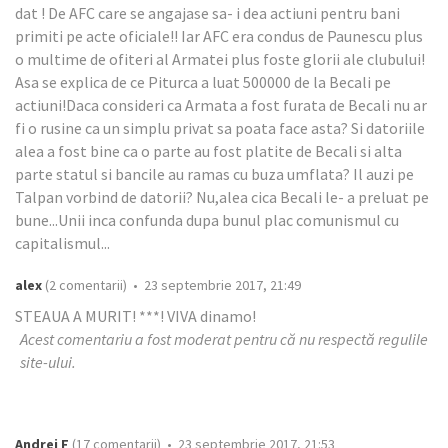
dat ! De AFC care se angajase sa- i dea actiuni pentru bani
primiti pe acte oficiale!! Iar AFC era condus de Paunescu plus
o multime de ofiteri al Armatei plus foste glorii ale clubului!
Asa se explica de ce Piturca a luat 500000 de la Becali pe
actiuni!Daca consideri ca Armata a fost furata de Becali nu ar
fi o rusine ca un simplu privat sa poata face asta? Si datoriile
alea a fost bine ca o parte au fost platite de Becali si alta
parte statul si bancile au ramas cu buza umflata? Il auzi pe
Talpan vorbind de datorii? Nu,alea cica Becali le- a preluat pe
bune...Unii inca confunda dupa bunul plac comunismul cu
capitalismul...
alex
(2 comentarii) • 23 septembrie 2017, 21:49
STEAUA A MURIT! ***! VIVA dinamo!
Acest comentariu a fost moderat pentru că nu respectă regulile
site-ului.
Andrei F
(17 comentarii) • 23 septembrie 2017, 21:53