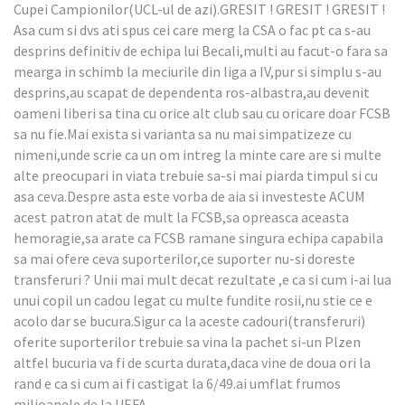
Cupei Campionilor(UCL-ul de azi).GRESIT ! GRESIT ! GRESIT !
Asa cum si dvs ati spus cei care merg la CSA o fac pt ca s-au
desprins definitiv de echipa lui Becali,multi au facut-o fara sa
mearga in schimb la meciurile din liga a IV,pur si simplu s-au
desprins,au scapat de dependenta ros-albastra,au devenit
oameni liberi sa tina cu orice alt club sau cu oricare doar FCSB
sa nu fie.Mai exista si varianta sa nu mai simpatizeze cu
nimeni,unde scrie ca un om intreg la minte care are si multe
alte preocupari in viata trebuie sa-si mai piarda timpul si cu
asa ceva.Despre asta este vorba de aia si investeste ACUM
acest patron atat de mult la FCSB,sa opreasca aceasta
hemoragie,sa arate ca FCSB ramane singura echipa capabila
sa mai ofere ceva suporterilor,ce suporter nu-si doreste
transferuri ? Unii mai mult decat rezultate ,e ca si cum i-ai lua
unui copil un cadou legat cu multe fundite rosii,nu stie ce e
acolo dar se bucura.Sigur ca la aceste cadouri(transferuri)
oferite suporterilor trebuie sa vina la pachet si-un Plzen
altfel bucuria va fi de scurta durata,daca vine de doua ori la
rand e ca si cum ai fi castigat la 6/49.ai umflat frumos
milioanele de la UEFA...