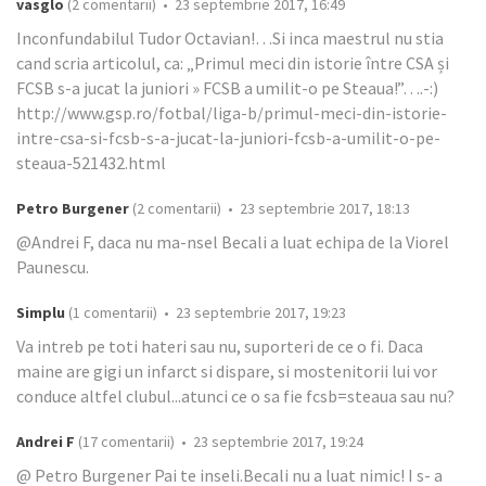
vasglo
(2 comentarii) • 23 septembrie 2017, 16:49
Inconfundabilul Tudor Octavian!…Si inca maestrul nu stia
cand scria articolul, ca: „Primul meci din istorie între CSA și
FCSB s-a jucat la juniori » FCSB a umilit-o pe Steaua!”….-:)
http://www.gsp.ro/fotbal/liga-b/primul-meci-din-istorie-
intre-csa-si-fcsb-s-a-jucat-la-juniori-fcsb-a-umilit-o-pe-
steaua-521432.html
Petro Burgener
(2 comentarii) • 23 septembrie 2017, 18:13
@Andrei F, daca nu ma-nsel Becali a luat echipa de la Viorel
Paunescu.
Simplu
(1 comentarii) • 23 septembrie 2017, 19:23
Va intreb pe toti hateri sau nu, suporteri de ce o fi. Daca
maine are gigi un infarct si dispare, si mostenitorii lui vor
conduce altfel clubul...atunci ce o sa fie fcsb=steaua sau nu?
Andrei F
(17 comentarii) • 23 septembrie 2017, 19:24
@ Petro Burgener Pai te inseli.Becali nu a luat nimic! I s- a