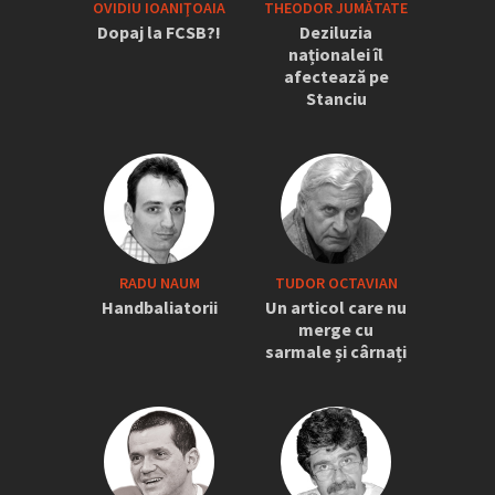
OVIDIU IOANIŢOAIA
THEODOR JUMĂTATE
Dopaj la FCSB?!
Deziluzia
naționalei îl
afectează pe
Stanciu
RADU NAUM
TUDOR OCTAVIAN
Handbaliatorii
Un articol care nu
merge cu
sarmale și cârnați