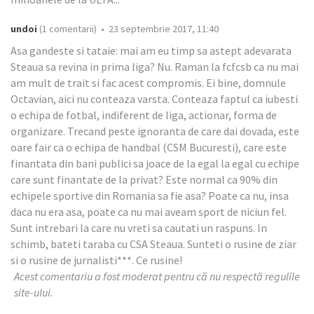
undoi
(1 comentarii) • 23 septembrie 2017, 11:40
Asa gandeste si tataie: mai am eu timp sa astept adevarata
Steaua sa revina in prima liga? Nu. Raman la fcfcsb ca nu mai
am mult de trait si fac acest compromis. Ei bine, domnule
Octavian, aici nu conteaza varsta. Conteaza faptul ca iubesti
o echipa de fotbal, indiferent de liga, actionar, forma de
organizare. Trecand peste ignoranta de care dai dovada, este
oare fair ca o echipa de handbal (CSM Bucuresti), care este
finantata din bani publici sa joace de la egal la egal cu echipe
care sunt finantate de la privat? Este normal ca 90% din
echipele sportive din Romania sa fie asa? Poate ca nu, insa
daca nu era asa, poate ca nu mai aveam sport de niciun fel.
Sunt intrebari la care nu vreti sa cautati un raspuns. In
schimb, bateti taraba cu CSA Steaua. Sunteti o rusine de ziar
si o rusine de jurnalisti***. Ce rusine!
Acest comentariu a fost moderat pentru că nu respectă regulile
site-ului.