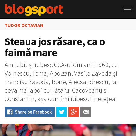
TUDOR OCTAVIAN
Steaua jos răsare, ca o
faimă mare
Am iubit și iubesc CCA-ul din anii 1960, cu
Voinescu, Toma, Apolzan, Vasile Zavoda și
Francisc Zavoda, Bone, Alecsandrescu, iar
ceva mai apoi cu Tătaru, Cacoveanu și
Constantin, așa cum îmi iubesc tinerețea.