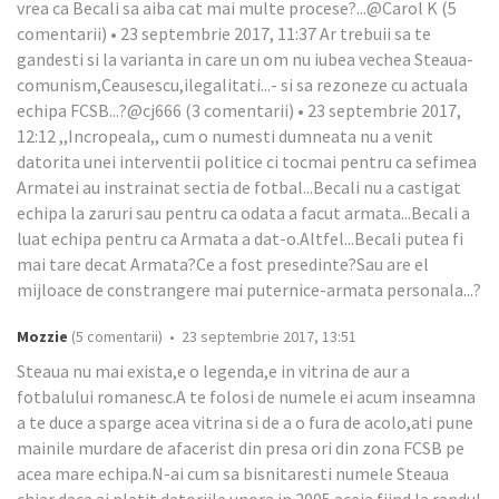
vrea ca Becali sa aiba cat mai multe procese?...@Carol K (5
comentarii) • 23 septembrie 2017, 11:37 Ar trebuii sa te
gandesti si la varianta in care un om nu iubea vechea Steaua-
comunism,Ceausescu,ilegalitati...- si sa rezoneze cu actuala
echipa FCSB...?@cj666 (3 comentarii) • 23 septembrie 2017,
12:12 ,,Incropeala,, cum o numesti dumneata nu a venit
datorita unei interventii politice ci tocmai pentru ca sefimea
Armatei au instrainat sectia de fotbal...Becali nu a castigat
echipa la zaruri sau pentru ca odata a facut armata...Becali a
luat echipa pentru ca Armata a dat-o.Altfel...Becali putea fi
mai tare decat Armata?Ce a fost presedinte?Sau are el
mijloace de constrangere mai puternice-armata personala...?
Mozzie
(5 comentarii) • 23 septembrie 2017, 13:51
Steaua nu mai exista,e o legenda,e in vitrina de aur a
fotbalului romanesc.A te folosi de numele ei acum inseamna
a te duce a sparge acea vitrina si de a o fura de acolo,ati pune
mainile murdare de afacerist din presa ori din zona FCSB pe
acea mare echipa.N-ai cum sa bisnitaresti numele Steaua