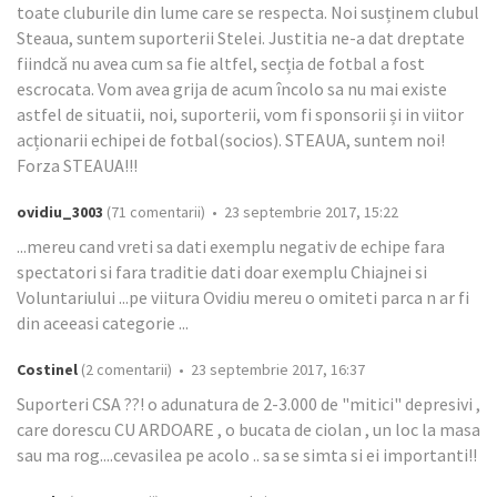
toate cluburile din lume care se respecta. Noi susținem clubul
Steaua, suntem suporterii Stelei. Justitia ne-a dat dreptate
fiindcă nu avea cum sa fie altfel, secția de fotbal a fost
escrocata. Vom avea grija de acum încolo sa nu mai existe
astfel de situatii, noi, suporterii, vom fi sponsorii și in viitor
acționarii echipei de fotbal(socios). STEAUA, suntem noi!
Forza STEAUA!!!
ovidiu_3003
(71 comentarii) • 23 septembrie 2017, 15:22
...mereu cand vreti sa dati exemplu negativ de echipe fara
spectatori si fara traditie dati doar exemplu Chiajnei si
Voluntariului ...pe viitura Ovidiu mereu o omiteti parca n ar fi
din aceeasi categorie ...
Costinel
(2 comentarii) • 23 septembrie 2017, 16:37
Suporteri CSA ??! o adunatura de 2-3.000 de "mitici" depresivi ,
care dorescu CU ARDOARE , o bucata de ciolan , un loc la masa
sau ma rog....cevasilea pe acolo .. sa se simta si ei importanti!!