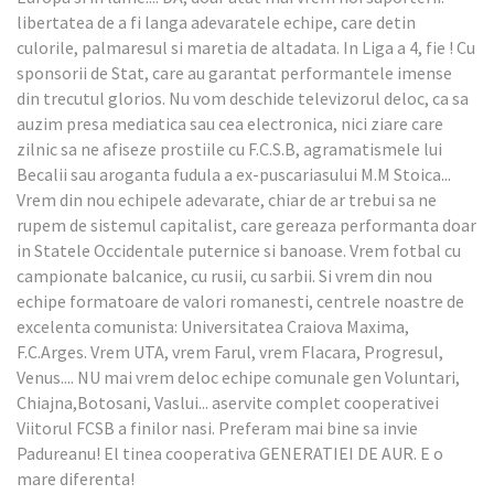
libertatea de a fi langa adevaratele echipe, care detin
culorile, palmaresul si maretia de altadata. In Liga a 4, fie ! Cu
sponsorii de Stat, care au garantat performantele imense
din trecutul glorios. Nu vom deschide televizorul deloc, ca sa
auzim presa mediatica sau cea electronica, nici ziare care
zilnic sa ne afiseze prostiile cu F.C.S.B, agramatismele lui
Becalii sau aroganta fudula a ex-puscariasului M.M Stoica...
Vrem din nou echipele adevarate, chiar de ar trebui sa ne
rupem de sistemul capitalist, care gereaza performanta doar
in Statele Occidentale puternice si banoase. Vrem fotbal cu
campionate balcanice, cu rusii, cu sarbii. Si vrem din nou
echipe formatoare de valori romanesti, centrele noastre de
excelenta comunista: Universitatea Craiova Maxima,
F.C.Arges. Vrem UTA, vrem Farul, vrem Flacara, Progresul,
Venus.... NU mai vrem deloc echipe comunale gen Voluntari,
Chiajna,Botosani, Vaslui... aservite complet cooperativei
Viitorul FCSB a finilor nasi. Preferam mai bine sa invie
Padureanu! El tinea cooperativa GENERATIEI DE AUR. E o
mare diferenta!