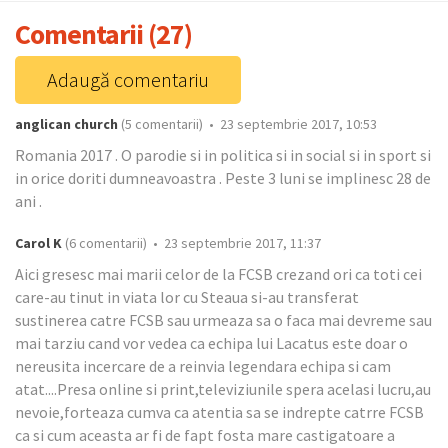
Comentarii (27)
Adaugă comentariu
anglican church
(5 comentarii) • 23 septembrie 2017, 10:53
Romania 2017 . O parodie si in politica si in social si in sport si
in orice doriti dumneavoastra . Peste 3 luni se implinesc 28 de
ani .
Carol K
(6 comentarii) • 23 septembrie 2017, 11:37
Aici gresesc mai marii celor de la FCSB crezand ori ca toti cei
care-au tinut in viata lor cu Steaua si-au transferat
sustinerea catre FCSB sau urmeaza sa o faca mai devreme sau
mai tarziu cand vor vedea ca echipa lui Lacatus este doar o
nereusita incercare de a reinvia legendara echipa si cam
atat....Presa online si print,televiziunile spera acelasi lucru,au
nevoie,forteaza cumva ca atentia sa se indrepte catrre FCSB
ca si cum aceasta ar fi de fapt fosta mare castigatoare a