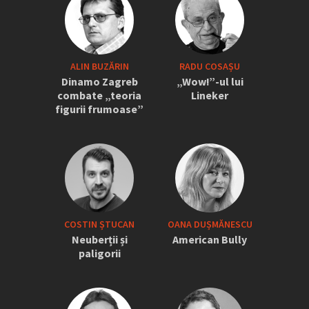
ALIN BUZĂRIN
RADU COSAȘU
Dinamo Zagreb
„Wow!”-ul lui
combate „teoria
Lineker
figurii frumoase”
COSTIN ȘTUCAN
OANA DUȘMĂNESCU
Neuberții și
American Bully
paligorii