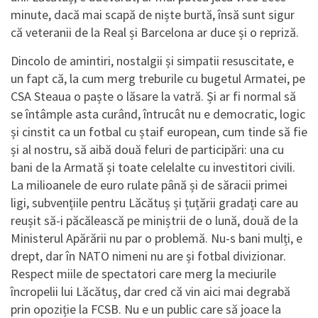
minute, dacă mai scapă de niște burtă, însă sunt sigur
că veteranii de la Real și Barcelona ar duce și o repriză.
Dincolo de amintiri, nostalgii și simpatii resuscitate, e
un fapt că, la cum merg treburile cu bugetul Armatei, pe
CSA Steaua o paște o lăsare la vatră. Și ar fi normal să
se întâmple asta curând, întrucât nu e democratic, logic
și cinstit ca un fotbal cu ștaif european, cum tinde să fie
și al nostru, să aibă două feluri de participări: una cu
bani de la Armată și toate celelalte cu investitori civili.
La milioanele de euro rulate până și de săracii primei
ligi, subvențiile pentru Lăcătuș și țuțării gradați care au
reușit să-i păcălească pe miniștrii de o lună, două de la
Ministerul Apărării nu par o problemă. Nu-s bani mulți, e
drept, dar în NATO nimeni nu are și fotbal divizionar.
Respect miile de spectatori care merg la meciurile
încropelii lui Lăcătuș, dar cred că vin aici mai degrabă
prin opoziție la FCSB. Nu e un public care să joace la