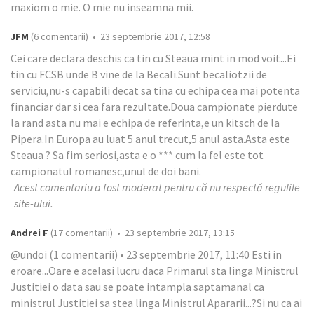
maxiom o mie. O mie nu inseamna mii.
JFM
(6 comentarii) • 23 septembrie 2017, 12:58
Cei care declara deschis ca tin cu Steaua mint in mod voit...Ei
tin cu FCSB unde B vine de la Becali.Sunt becaliotzii de
serviciu,nu-s capabili decat sa tina cu echipa cea mai potenta
financiar dar si cea fara rezultate.Doua campionate pierdute
la rand asta nu mai e echipa de referinta,e un kitsch de la
Pipera.In Europa au luat 5 anul trecut,5 anul asta.Asta este
Steaua ? Sa fim seriosi,asta e o *** cum la fel este tot
campionatul romanesc,unul de doi bani.
Acest comentariu a fost moderat pentru că nu respectă regulile
site-ului.
Andrei F
(17 comentarii) • 23 septembrie 2017, 13:15
@undoi (1 comentarii) • 23 septembrie 2017, 11:40 Esti in
eroare...Oare e acelasi lucru daca Primarul sta linga Ministrul
Justitiei o data sau se poate intampla saptamanal ca
ministrul Justitiei sa stea linga Ministrul Apararii...?Si nu ca ai