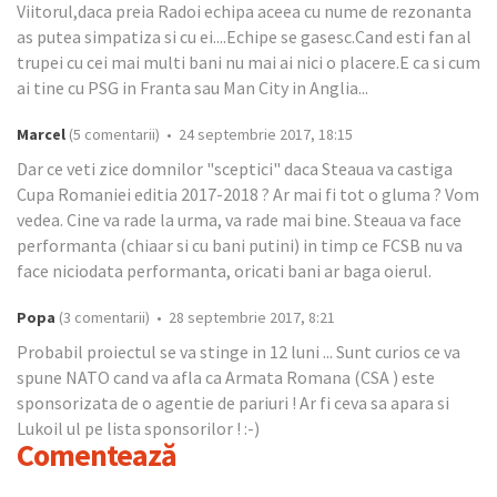
Viitorul,daca preia Radoi echipa aceea cu nume de rezonanta
as putea simpatiza si cu ei....Echipe se gasesc.Cand esti fan al
trupei cu cei mai multi bani nu mai ai nici o placere.E ca si cum
ai tine cu PSG in Franta sau Man City in Anglia...
Marcel
(5 comentarii) • 24 septembrie 2017, 18:15
Dar ce veti zice domnilor "sceptici" daca Steaua va castiga
Cupa Romaniei editia 2017-2018 ? Ar mai fi tot o gluma ? Vom
vedea. Cine va rade la urma, va rade mai bine. Steaua va face
performanta (chiaar si cu bani putini) in timp ce FCSB nu va
face niciodata performanta, oricati bani ar baga oierul.
Popa
(3 comentarii) • 28 septembrie 2017, 8:21
Probabil proiectul se va stinge in 12 luni ... Sunt curios ce va
spune NATO cand va afla ca Armata Romana (CSA ) este
sponsorizata de o agentie de pariuri ! Ar fi ceva sa apara si
Lukoil ul pe lista sponsorilor ! :-)
Comentează