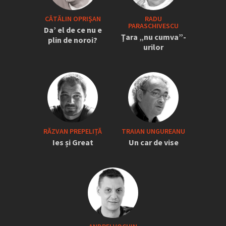
CĂTĂLIN OPRIŞAN
RADU
PARASCHIVESCU
Da’ el de ce nu e
Ţara „nu cumva”-
plin de noroi?
urilor
RĂZVAN PREPELIȚĂ
TRAIAN UNGUREANU
Ies și Great
Un car de vise