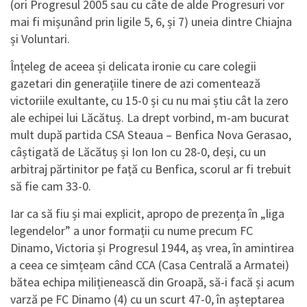
(ori Progresul 2005 sau cu câte de alde Progresuri vor
mai fi mișunând prin ligile 5, 6, și 7) uneia dintre Chiajna
și Voluntari.
Înțeleg de aceea și delicata ironie cu care colegii
gazetari din generațiile tinere de azi comentează
victoriile exultante, cu 15-0 și cu nu mai știu cât la zero
ale echipei lui Lăcătuș. La drept vorbind, m-am bucurat
mult după partida CSA Steaua – Benfica Nova Gerasao,
câștigată de Lăcătuș și Ion Ion cu 28-0, deși, cu un
arbitraj părtinitor pe față cu Benfica, scorul ar fi trebuit
să fie cam 33-0.
Iar ca să fiu și mai explicit, apropo de prezența în „liga
legendelor” a unor formații cu nume precum FC
Dinamo, Victoria și Progresul 1944, aș vrea, în amintirea
a ceea ce simțeam când CCA (Casa Centrală a Armatei)
bătea echipa milițienească din Groapă, să-i facă și acum
varză pe FC Dinamo (4) cu un scurt 47-0, în așteptarea