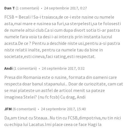
Dan T
(1 comentarii) • 24 septembrie 2017, 0:27
FCSB = Becali ! Sa-i traiasca,de ce-i este rusine cu numele
asta,mai mare e rusinea sa furi,sa sterpelesti,sa te folosesti
de numele altui club.Ca si cum dupa divort sotia ti-ar pastra
numele fara voia ta desi i-ai interzis prin instanta lucrul
acesta.De ce ? Pentru a deschide niste usi,pentru a-si pastra
niste relatii inalte, pentru ca numele tau da bine in
societate,esti cineva,faci rating,esti respectat.
Andi
(1 comentarii) • 24 septembrie 2017, 0:32
Presa din Romania este o rusine, formata din oameni care
respecta doar banul stapanului... Doar de curiozitate, cam cat
se mai plateste un astfel de articol menit sa pateze
imaginea Stelei? (nu fc fcsb) Cu drag, Andi
JFM
(6 comentarii) • 24 septembrie 2017, 15:40
Da,am tinut cu Steaua...Nu tin cu FCSB,dimpotriva,nu tin nici
cu echipa lui Lacatus.Imi place ceea ce face Hagi la