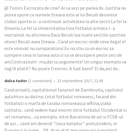
@ Toniro Excrocata de cine? Ai sa vezi pe pielea dv..Justitia nu
putea spune ca numele Steaua este al lui Becali deoarece
clubul sportiv si- a continuat activitatea la alte sectii.La fel la
Dinamo.La fel la Universitatea.Insa fotbalul armata l- a
instrainat nu altcineva.Daca Becali lua toate sectiile sportive
atunci Becali avea Steaua ...Cand un excroc vinde ceva ilegal el
este vinovat nu cumparatorul.Eu nu stiu ca un excroc sa
cumpere ceva in lumea asta si sa se descopere peste zeci de
ani.Contraziceti- ma,dar cu argumente! Un singur exemplu va
rog! A platit? Nu poate fi excroc. A luat banii? Ei da,aici da...
dulca tudor
(1 comentarii) • 23 septembrie 2017, 22:09
Cand privatii, capitalismul fanariot de Dambovita, capitalul
autohton au distrus total fotbalul romanesc, facand din
fotbalisti o marfa de taraba romaneasca ieftina,slaba
calitativ... cand vedem haul enorm intre fotbalul Occidental si
cel romanesc....ca exemplu: intre Barcelona de azi si FCSB-ul
de azi.... cand am devenit "ciuca batailor" pretutindeni, in
Europa si in lume.... DA, doar atat mai vrem noi suporterii: