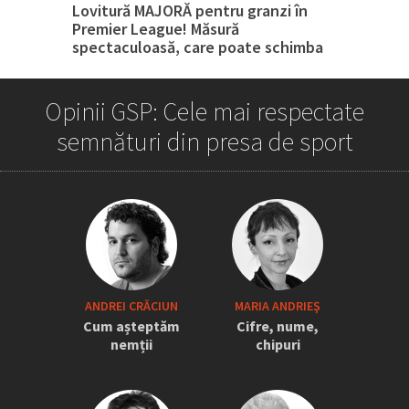
Lovitură MAJORĂ pentru granzi în
Premier League! Măsură
spectaculoasă, care poate schimba
tot
Opinii GSP: Cele mai respectate
semnături din presa de sport
„Iordănescu a tras sforile să revină la
ANDREI CRĂCIUN
MARIA ANDRIEŞ
națională” » Pițurcă face dezvăluiri
Cum așteptăm
Cifre, nume,
tari: „Dacă știam că vine el...” +
nemții
chipuri
Scena din avion: „Era transfigurat”