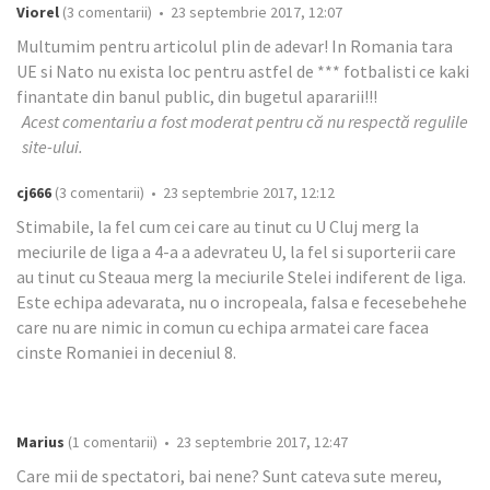
Viorel
(3 comentarii) • 23 septembrie 2017, 12:07
Multumim pentru articolul plin de adevar! In Romania tara
UE si Nato nu exista loc pentru astfel de *** fotbalisti ce kaki
finantate din banul public, din bugetul apararii!!!
Acest comentariu a fost moderat pentru că nu respectă regulile
site-ului.
cj666
(3 comentarii) • 23 septembrie 2017, 12:12
Stimabile, la fel cum cei care au tinut cu U Cluj merg la
meciurile de liga a 4-a a adevrateu U, la fel si suporterii care
au tinut cu Steaua merg la meciurile Stelei indiferent de liga.
Este echipa adevarata, nu o incropeala, falsa e fecesebehehe
care nu are nimic in comun cu echipa armatei care facea
cinste Romaniei in deceniul 8.
Marius
(1 comentarii) • 23 septembrie 2017, 12:47
Care mii de spectatori, bai nene? Sunt cateva sute mereu,