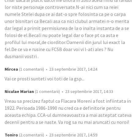
chiar daca ai platit datoriile unora in 2005 aceia fiind la randul
lor niste personaje controversate.N-ai nici cum sa reiei
numele Stelei dupa ce ai dat-o spre folosinta ca pe o carpa
unor bisnitari ca Becali asa ca nici clubul armatei n-o merita
dar legal a primit permisiunea de la o inalta instanta de a se
folosi de el.Becali nu poate legal dar o face pt ca asta e
profilul lui moral,de ciorditor.Oamenii din jurul lui exact la
fel.De ce va e rusine cu FCSB doar voi vi l-ati ales ? Nu
dusmanii vostri .
Mircea
(1 comentarii) • 23 septembrie 2017, 14:24
Vai ce prosti sunteti voi toti de la gsp...
Niculae Marian
(1 comentarii) • 23 septembrie 2017, 14:33
Vreau sa precizez faptul ca Flacara Moreni a fost infiintata in
1922. Perioada 1986-1990 nu cred ca e definitorie pentru
aceasta echipa. CCA-ul dumneavoastra a mai asteptat cateva
decenii pentru a se naste. Va rog sa nu mai aruncati cu noroi!
Toniro
(2 comentarii) • 23 septembrie 2017, 14:59