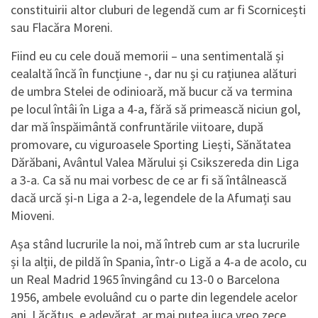
constituirii altor cluburi de legendă cum ar fi Scornicești
sau Flacăra Moreni.
Fiind eu cu cele două memorii – una sentimentală și
cealaltă încă în funcțiune -, dar nu și cu rațiunea alături
de umbra Stelei de odinioară, mă bucur că va termina
pe locul întâi în Liga a 4-a, fără să primească niciun gol,
dar mă înspăimântă confruntările viitoare, după
promovare, cu viguroasele Sporting Liești, Sănătatea
Dărăbani, Avântul Valea Mărului și Csikszereda din Liga
a 3-a. Ca să nu mai vorbesc de ce ar fi să întâlnească
dacă urcă și-n Liga a 2-a, legendele de la Afumați sau
Mioveni.
Așa stând lucrurile la noi, mă întreb cum ar sta lucrurile
și la alții, de pildă în Spania, într-o Ligă a 4-a de acolo, cu
un Real Madrid 1965 învingând cu 13-0 o Barcelona
1956, ambele evoluând cu o parte din legendele acelor
ani. Lăcătuș, e adevărat, ar mai putea juca vreo zece