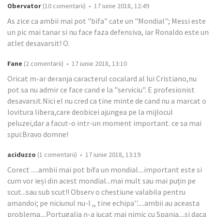
Obervator
(10 comentarii) • 17 iunie 2018, 12:49
As zice ca ambii mai pot "bifa" cate un "Mondial"; Messi este
un pic mai tanar si nu face faza defensiva, iar Ronaldo este un
atlet desavarsit! O.
Fane
(2 comentarii) • 17 iunie 2018, 13:10
Oricat m-ar deranja caracterul cocalard al lui Cristiano,nu
pot sa nu admir ce face cand e la "serviciu". E profesionist
desavarsit.Nici el nu cred ca tine minte de cand nu a marcat o
lovitura libera,care deobicei ajungea pe la mijlocul
peluzei,dar a facut-o intr-un moment important. ce sa mai
spui:Bravo domne!
aciduzzo
(1 comentarii) • 17 iunie 2018, 13:19
Corect .....ambii mai pot bifa un mondial....important este si
cum vor ieși din acest mondial...mai mult sau mai puțin pe
scut...sau sub scut!! Observ o chestiune valabila pentru
amandoi; pe niciunul nu-l ,, tine echipa''.....ambii au aceasta
problema....Portugalia n-a jucat mai nimic cu Spania....si daca