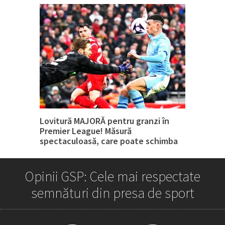
Lovitură MAJORĂ pentru granzi în
Premier League! Măsură
spectaculoasă, care poate schimba
tot
Opinii GSP: Cele mai respectate
semnături din presa de sport