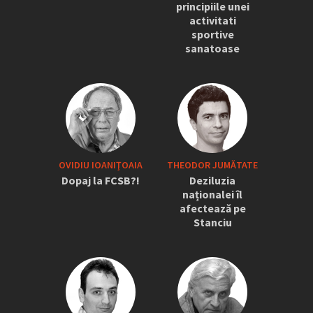
principiile unei
activitati
sportive
sanatoase
OVIDIU IOANIŢOAIA
THEODOR JUMĂTATE
Dopaj la FCSB?!
Deziluzia
naționalei îl
afectează pe
Stanciu