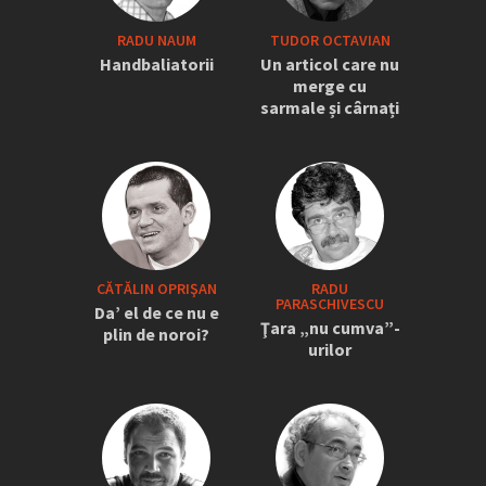
RADU NAUM
TUDOR OCTAVIAN
Handbaliatorii
Un articol care nu
merge cu
sarmale și cârnați
CĂTĂLIN OPRIŞAN
RADU
PARASCHIVESCU
Da’ el de ce nu e
Ţara „nu cumva”-
plin de noroi?
urilor