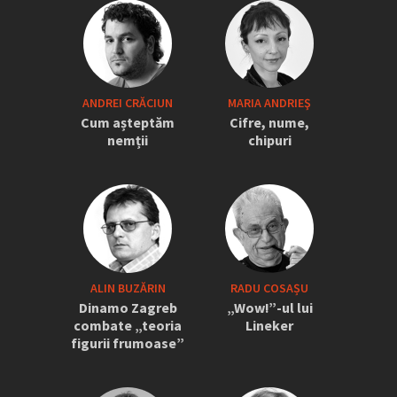
„Iordănescu a tras sforile să revină la
ANDREI CRĂCIUN
MARIA ANDRIEŞ
națională” » Pițurcă face dezvăluiri
Cum așteptăm
Cifre, nume,
tari: „Dacă știam că vine el...” +
nemții
chipuri
Scena din avion: „Era transfigurat”
ALIN BUZĂRIN
RADU COSAȘU
Dinamo Zagreb
„Wow!”-ul lui
combate „teoria
Lineker
figurii frumoase”