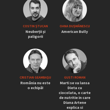
COSTIN ȘTUCAN
OANA DUȘMĂNESCU
Neuberții și
American Bully
paligorii
CRISTIAN GEAMBAŞU
GUSTI ROMAN
România nu este
Marti se va lansa
o echipă!
Dieta cu
ciocolata, o carte
de nutritie in care
Diana Artene
explica si