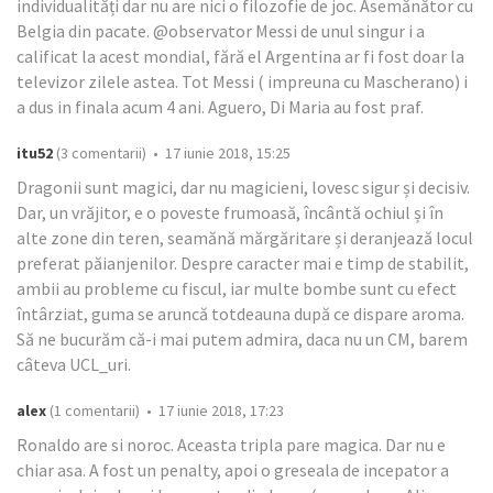
individualități dar nu are nici o filozofie de joc. Asemănător cu
Belgia din pacate. @observator Messi de unul singur i a
calificat la acest mondial, fără el Argentina ar fi fost doar la
televizor zilele astea. Tot Messi ( impreuna cu Mascherano) i
a dus in finala acum 4 ani. Aguero, Di Maria au fost praf.
itu52
(3 comentarii) • 17 iunie 2018, 15:25
Dragonii sunt magici, dar nu magicieni, lovesc sigur și decisiv.
Dar, un vrăjitor, e o poveste frumoasă, încântă ochiul și în
alte zone din teren, seamănă mărgăritare și deranjează locul
preferat păianjenilor. Despre caracter mai e timp de stabilit,
ambii au probleme cu fiscul, iar multe bombe sunt cu efect
întârziat, guma se aruncă totdeauna după ce dispare aroma.
Să ne bucurăm că-i mai putem admira, daca nu un CM, barem
câteva UCL_uri.
alex
(1 comentarii) • 17 iunie 2018, 17:23
Ronaldo are si noroc. Aceasta tripla pare magica. Dar nu e
chiar asa. A fost un penalty, apoi o greseala de incepator a