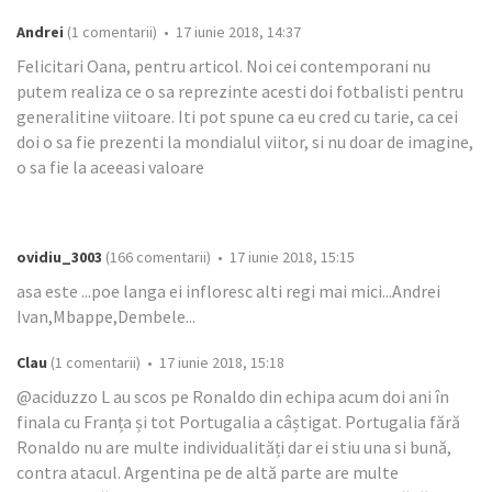
Andrei
(1 comentarii) • 17 iunie 2018, 14:37
Felicitari Oana, pentru articol. Noi cei contemporani nu
putem realiza ce o sa reprezinte acesti doi fotbalisti pentru
generalitine viitoare. Iti pot spune ca eu cred cu tarie, ca cei
doi o sa fie prezenti la mondialul viitor, si nu doar de imagine,
o sa fie la aceeasi valoare
ovidiu_3003
(166 comentarii) • 17 iunie 2018, 15:15
asa este ...poe langa ei infloresc alti regi mai mici...Andrei
Ivan,Mbappe,Dembele...
Clau
(1 comentarii) • 17 iunie 2018, 15:18
@aciduzzo L au scos pe Ronaldo din echipa acum doi ani în
finala cu Franța și tot Portugalia a câștigat. Portugalia fără
Ronaldo nu are multe individualități dar ei stiu una si bună,
contra atacul. Argentina pe de altă parte are multe