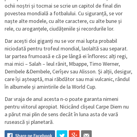
ochii noștri și tocmai se scrie un capitol de final din
povestea mondială a fotbalului. Cu siguranță, se vor
naște alte modele, cu alte caractere, cu alte bune și
rele, cu aroganțele, ciudățeniile și recordurile lor.
Dar acești doi giganți nu se vor mai lupta probabil
niciodată pentru trofeul mondial, laolaltă sau separat.
Iar partea frumoasă e că pe lângă ei înfloresc alți regi,
mai mici – Salah – leul rănit, Mbappe, Timo Werner,
Dembele &Dembele, Cerîșev sau Alisson. Și alții, desigur,
care își așteaptă, mai răbdător sau mai vulcanic, rândul
în albumele și amintirile de la World Cup.
Dar vraja de anul acesta n-o poate garanta nimeni
pentru viitorul apropiat. Nicicând clișeul Carpe Diem nu
a părut mai plin de sens decât în luna asta de vară
rusească și planetară.