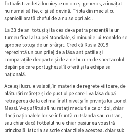
fotbalist-vedetă locuiește un om și generos, a învățat
nu numai să fie, ci și să devină. Tripla din meciul cu
spaniolii arată cheful de a nu se opri aici.
La 33 de ani totuși și la cea de-a patra prezență la un
turneu final al Cupei Mondiale, și minunile lui Ronaldo se
apropie totuși de un sfârșit. Cred că Rusia 2018
reprezintă un bun prilej de a lăsa antipatiile și
comparațiile deoparte și de a ne bucura de spectacolul
deplin pe care portughezul îl oferă și la echipa sa
națională.
Același lucru e valabil, în materie de regrete viitoare, de
alăturări mărețe și de pustiul pe care-l va lăsa după
retragerea de la cel mai înalt nivel și în privința lui Lionel
Messi. V-aș sfătui să nu ratați meciurile celor doi, chiar
dacă naționalele lor se înfruntă cu Islanda sau cu Iran,
sau chiar dacă fotbalul nu e chiar pasiunea voastră
principală. Istoria se scrie chiar zilele acestea, chiar sub