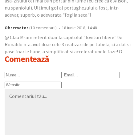
asa-zisului cel mai bun portar din lume (eu cred ca e Alison,
nu spaniolul). Ultimul gol al portughezului a fost, intr-
adevar, superb, o adevarata "foglia seca"!
Observator
(10 comentarii) • 18 iunie 2018, 14:48
@ Clau M-am referit doar la capitolul "lovituri libere"! Si
Ronaldo n-a avut doar cele 3 realizari de pe tabela, ci a dat si
pase foarte bune, a simplificat si accelerat unele faze! O.
Comentează