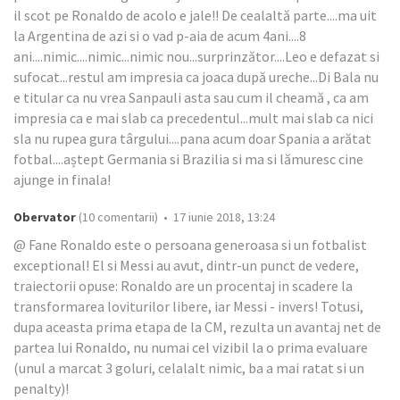
il scot pe Ronaldo de acolo e jale!! De cealaltă parte....ma uit
la Argentina de azi si o vad p-aia de acum 4ani....8
ani....nimic....nimic...nimic nou...surprinzător....Leo e defazat si
sufocat...restul am impresia ca joaca după ureche...Di Bala nu
e titular ca nu vrea Sanpauli asta sau cum il cheamă , ca am
impresia ca e mai slab ca precedentul...mult mai slab ca nici
sla nu rupea gura târgului....pana acum doar Spania a arătat
fotbal....aștept Germania si Brazilia si ma si lămuresc cine
ajunge in finala!
Obervator
(10 comentarii) • 17 iunie 2018, 13:24
@ Fane Ronaldo este o persoana generoasa si un fotbalist
exceptional! El si Messi au avut, dintr-un punct de vedere,
traiectorii opuse: Ronaldo are un procentaj in scadere la
transformarea loviturilor libere, iar Messi - invers! Totusi,
dupa aceasta prima etapa de la CM, rezulta un avantaj net de
partea lui Ronaldo, nu numai cel vizibil la o prima evaluare
(unul a marcat 3 goluri, celalalt nimic, ba a mai ratat si un
penalty)!