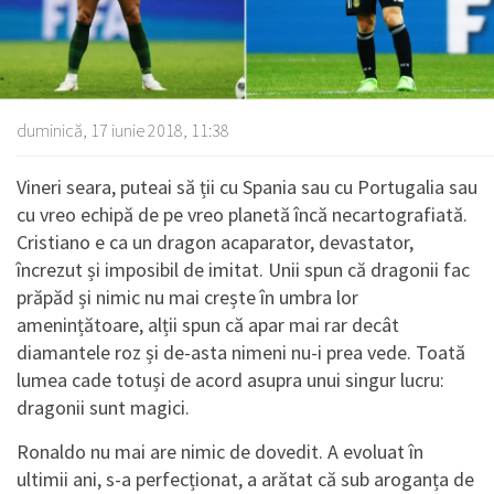
duminică, 17 iunie 2018, 11:38
Vineri seara, puteai să ții cu Spania sau cu Portugalia sau
cu vreo echipă de pe vreo planetă încă necartografiată.
Cristiano e ca un dragon acaparator, devastator,
încrezut și imposibil de imitat. Unii spun că dragonii fac
prăpăd și nimic nu mai crește în umbra lor
amenințătoare, alții spun că apar mai rar decât
diamantele roz și de-asta nimeni nu-i prea vede. Toată
lumea cade totuși de acord asupra unui singur lucru:
dragonii sunt magici.
Ronaldo nu mai are nimic de dovedit. A evoluat în
ultimii ani, s-a perfecționat, a arătat că sub aroganța de