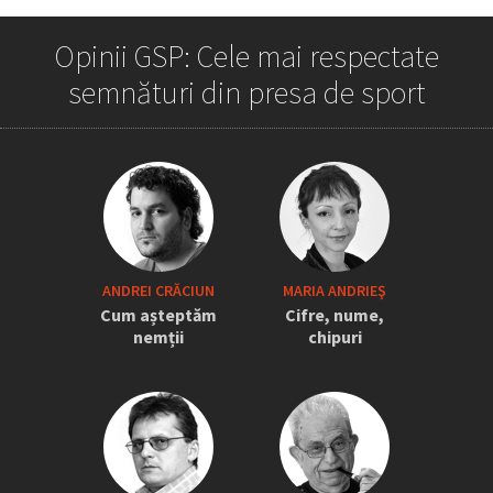
tot
Opinii GSP: Cele mai respectate
semnături din presa de sport
„Iordănescu a tras sforile să revină la
ANDREI CRĂCIUN
MARIA ANDRIEŞ
națională” » Pițurcă face dezvăluiri
Cum așteptăm
Cifre, nume,
tari: „Dacă știam că vine el...” +
nemții
chipuri
Scena din avion: „Era transfigurat”