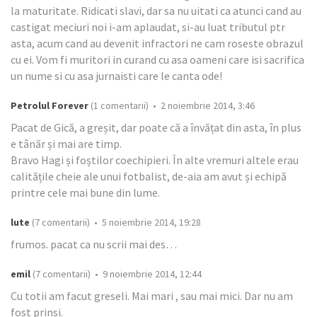
la maturitate. Ridicati slavi, dar sa nu uitati ca atunci cand au
castigat meciuri noi i-am aplaudat, si-au luat tributul ptr
asta, acum cand au devenit infractori ne cam roseste obrazul
cu ei. Vom fi muritori in curand cu asa oameni care isi sacrifica
un nume si cu asa jurnaisti care le canta ode!
Petrolul Forever
(1 comentarii) • 2 noiembrie 2014, 3:46
Pacat de Gică, a greșit, dar poate că a învățat din asta, în plus
e tânăr și mai are timp.
Bravo Hagi și foștilor coechipieri. În alte vremuri altele erau
calitățile cheie ale unui fotbalist, de-aia am avut și echipă
printre cele mai bune din lume.
lute
(7 comentarii) • 5 noiembrie 2014, 19:28
frumos. pacat ca nu scrii mai des…
emil
(7 comentarii) • 9 noiembrie 2014, 12:44
Cu totii am facut greseli. Mai mari , sau mai mici. Dar nu am
fost prinsi.