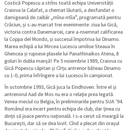
Costică Popescu a strîns toată echipa Universității
Craiova la Calafat, a chemat lăutarii, a desfundat o
damigeană de zaibăr „mîna-ntîia”, programată pentru
Crăciun, și s-au marcat trei evenimente: ziua lui Gică,
victoria contra Danemarcei, care a-nsemnat calificarea
la Coppa del Mondo, și succesul împotriva lui Dinamo.
Marea echipă a lui Mircea Lucescu umilise Steaua în
Ghencea și rupsese plasele lui Panathinaikos Atena, 8
goluri în dubla manșă! Pe 5 noiembrie 1989, Craiova cu
Gică Popescu căpitan și Cîrțu antrenor băteau Dinamo
cu 1-0, prima înfrîngere a lui Lucescu în campionat.
În octombrie 1993, Gică juca la Eindhoven. Între el și
antrenorul Aad de Mos nu era o relație prea legată.
Venea meciul cu Belgia, în preliminariile pentru SUA ’94.
Românul era incert pentru echipa de club, dar ținea cu
dinții să joace pentru națională. I s-a cerut să meargă la
București, dar să se dea lovit. Cînd a plecat din orașul