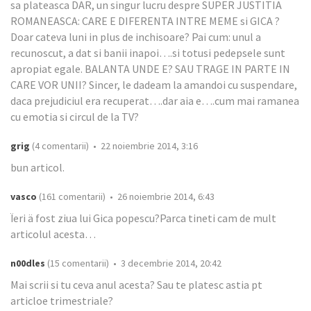
sa plateasca DAR, un singur lucru despre SUPER JUSTITIA
ROMANEASCA: CARE E DIFERENTA INTRE MEME si GICA ?
Doar cateva luni in plus de inchisoare? Pai cum: unul a
recunoscut, a dat si banii inapoi….si totusi pedepsele sunt
apropiat egale. BALANTA UNDE E? SAU TRAGE IN PARTE IN
CARE VOR UNII? Sincer, le dadeam la amandoi cu suspendare,
daca prejudiciul era recuperat….dar aia e….cum mai ramanea
cu emotia si circul de la TV?
grig
(4 comentarii) • 22 noiembrie 2014, 3:16
bun articol.
vasco
(161 comentarii) • 26 noiembrie 2014, 6:43
Ïeri ä fost ziua lui Gica popescu?Parca tineti cam de mult
articolul acesta…
n00dles
(15 comentarii) • 3 decembrie 2014, 20:42
Mai scrii si tu ceva anul acesta? Sau te platesc astia pt
articloe trimestriale?