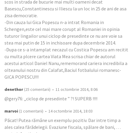
scos in strada de bucurie mai multi oameni decat
Basescu,Constantinescu si Iliescu la un loc in 25 de ani de asa
zisa democratie.
-Din cauza lui Gica Popescu n-a intrat Romania in
Schengen,este cel mai mare corupt al Romaniei in opinia
tuturor lingailor unui ciclop de presedinte ce nu are voie sa
stea mai putin de 15 in inchisoare dupa decembrie 2014.
-Dupa ce s-a intamplat necazul cu Costica Popescu am recitit
cu multa plcere cartea Viata Mea scrisa chiar de autorul
acestui articol Daniel Nanu,rememorand cariera incredibila a
olteanului nostru din Calafat,Baciul fotbalului romanesc-
GICA POPESCU!!!
denethor
(25 comentarii) • 11 octombrie 2014, 8:06
@gery76: „ciclop de presedinte ” ?! SUPERB !!!!
marvoi
(1 comentarii) • 14 octombrie 2014, 18:03
Păcat! Putea rămâne un exemplu pozitiv. Dar intre timp a
ales calea fărădelegii. Evaziune fiscala, spălare de bani, …