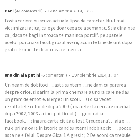
Dani
(44 comentarii) • 14 noiembrie 2014, 13:33
Fosta cariera nu scuza actuala lipsa de caracter. Nu-l mai
victimizati atita, culege doar ceea ce a semanat. Stia dinainte
ca „daca te bagi in troaca te maninca porcii”, pe spatele
acelor porci si-a facut grosul averii, acum le tine de urit dupa
gratii. Primeste doar ceea ce merita.
unu din aia putini
(6 comentarii) • 19 noiembrie 2014, 17:07
Un neam de dobitoci….asta suntem….ne dam cu parerea
despre orice, si sarim la prima chemare a unora care ne dau
un gram de emotie. Mergeti in scoli….si o sa vedeti
rezultatele celor de dupa 2000 ( ma refer la cei care imediat
dupa 2002, 2003 au inceput liceul )….generatia
facebook….singura carte citita a fost Greuceanu’….aia e …
nu e prima oara in istorie cand suntem indobitociti….poate
asta ne e felul. Despre Gica: 1 A gresit ; 2 De acord ca trebuie