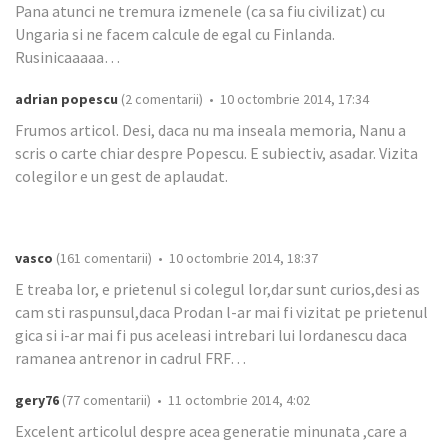
Pana atunci ne tremura izmenele (ca sa fiu civilizat) cu
Ungaria si ne facem calcule de egal cu Finlanda.
Rusinicaaaaa…
adrian popescu
(2 comentarii) • 10 octombrie 2014, 17:34
Frumos articol. Desi, daca nu ma inseala memoria, Nanu a
scris o carte chiar despre Popescu. E subiectiv, asadar. Vizita
colegilor e un gest de aplaudat.
vasco
(161 comentarii) • 10 octombrie 2014, 18:37
E treaba lor, e prietenul si colegul lor,dar sunt curios,desi as
cam sti raspunsul,daca Prodan l-ar mai fi vizitat pe prietenul
gica si i-ar mai fi pus aceleasi intrebari lui Iordanescu daca
ramanea antrenor in cadrul FRF…
gery76
(77 comentarii) • 11 octombrie 2014, 4:02
Excelent articolul despre acea generatie minunata ,care a