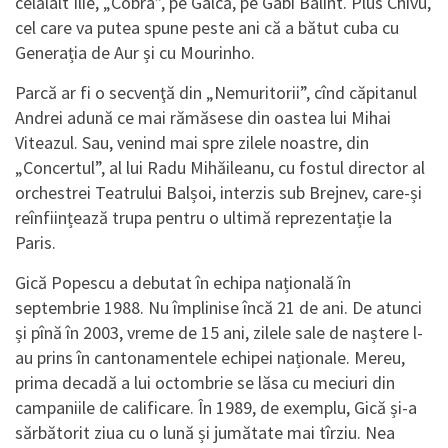
celălalt Ilie, „Cobra”, pe Gâlcă, pe Gabi Balint. Plus Chivu,
cel care va putea spune peste ani că a bătut cuba cu
Generația de Aur și cu Mourinho.
Parcă ar fi o secvenţă din „Nemuritorii”, cînd căpitanul
Andrei adună ce mai rămăsese din oastea lui Mihai
Viteazul. Sau, venind mai spre zilele noastre, din
„Concertul”, al lui Radu Mihăileanu, cu fostul director al
orchestrei Teatrului Balșoi, interzis sub Brejnev, care-și
reînființează trupa pentru o ultimă reprezentație la
Paris.
Gică Popescu a debutat în echipa națională în
septembrie 1988. Nu împlinise încă 21 de ani. De atunci
și pînă în 2003, vreme de 15 ani, zilele sale de naștere l-
au prins în cantonamentele echipei naționale. Mereu,
prima decadă a lui octombrie se lăsa cu meciuri din
campaniile de calificare. În 1989, de exemplu, Gică și-a
sărbătorit ziua cu o lună și jumătate mai tîrziu. Nea