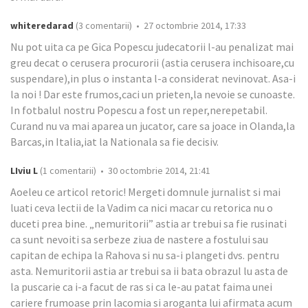
whiteredarad
(3 comentarii) • 27 octombrie 2014, 17:33
Nu pot uita ca pe Gica Popescu judecatorii l-au penalizat mai
greu decat o cerusera procurorii (astia cerusera inchisoare,cu
suspendare),in plus o instanta l-a considerat nevinovat. Asa-i
la noi ! Dar este frumos,caci un prieten,la nevoie se cunoaste.
In fotbalul nostru Popescu a fost un reper,nerepetabil.
Curand nu va mai aparea un jucator, care sa joace in Olanda,la
Barcas,in Italia,iat la Nationala sa fie decisiv.
LIviu L
(1 comentarii) • 30 octombrie 2014, 21:41
Aoeleu ce articol retoric! Mergeti domnule jurnalist si mai
luati ceva lectii de la Vadim ca nici macar cu retorica nu o
duceti prea bine. „nemuritorii” astia ar trebui sa fie rusinati
ca sunt nevoiti sa serbeze ziua de nastere a fostului sau
capitan de echipa la Rahova si nu sa-i plangeti dvs. pentru
asta. Nemuritorii astia ar trebui sa ii bata obrazul lu asta de
la puscarie ca i-a facut de ras si ca le-au patat faima unei
cariere frumoase prin lacomia si aroganta lui afirmata acum