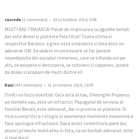
cucredu
(1 comentarii) • 20 octombrie 2014, 0:08
MULTI ANI TRAIASCA! Pacat de implicarea cu jigodile behali
dar este demn si plateste fara fitze! Toata stima si
respectful Baciului. a gresi este omeneste si Gica este un
adevarat OM. Sa vedem in continuare ce fac javrele
nepedepsite din socialul romanesc, care se infunda uni pe
alti, se acopera si descopera, se cotoiesc si capacesc, poate
da draku si scapam de multi dintre ei!
Dani
(44 comentarii) • 21 octombrie 2014, 19:05
Omiti un lucru esential: Gica asta al tau, Gheorghe Popescu
pe numele sau, este un infractor. Papagalul de serviciu al
familiei Becali, este adevarat, dar si prostia se plateste. Si
inca scump! Ori a-l elogia in asemenea momente inseamna a
face apologia infractiunii. Daca acest comentariu pare dur,
atunci priveste realitatea in fata, ca un barbat adevarat: este
si mai dura!