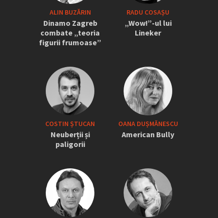
ALIN BUZĂRIN
RADU COSAȘU
Dinamo Zagreb
„Wow!”-ul lui
combate „teoria
Lineker
figurii frumoase”
COSTIN ȘTUCAN
OANA DUȘMĂNESCU
Neuberții și
American Bully
paligorii