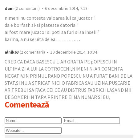
dani
(2 comentarii) • 6 decembrie 2014, 7:18
nimeni nu contesta valoarea lui ca jucator !
da e borfash si-si plateste datoria !
ai fost mare jucator si poti sa furi si sa inseli ?
karma, a nu se uita de ea……………
alnik63
(2 comentarii) • 10 decembrie 2014, 10:34
CRED CA DACA BASESCU L-AR GRATIA PE pOPESCU IN
ULTIMA ZI A LUI LA COTROCENI,NIMENI N-AR COMENTA
NEGATIV.IN PRIMUL RAND POPESCU NU A FURAT BANI DE LA
STAT,SI NU A STRICAT NICI O FABRICA SAU UZINA.PUSCARIE
AR TREBUI SA FACA CEI CE AU DISTRUS FABRICII LASAND MII
DE SOMERI IN TARA.PRINTRE EI MA NUMAR SI EU,
Comentează