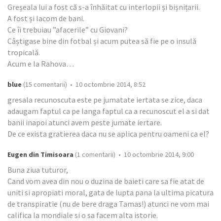
Greșeala lui a fost că s-a înhăitat cu interlopii și bișnițarii.
A fost și lacom de bani.
Ce îi trebuiau ”afacerile” cu Giovani?
Câștigase bine din fotbal și acum putea să fie pe o insulă
tropicală.
Acum e la Rahova…
blue
(15 comentarii) • 10 octombrie 2014, 8:52
gresala recunoscuta este pe jumatate iertata se zice, daca
adaugam faptul ca pe langa faptul ca a recunoscut el a si dat
banii inapoi atunci avem peste jumate iertare.
De ce exista gratierea daca nu se aplica pentru oameni ca el?
Eugen din Timisoara
(1 comentarii) • 10 octombrie 2014, 9:00
Buna ziua tuturor,
Cand vom avea din nou o duzina de baieti care sa fie atat de
uniti si apropiati moral, gata de lupta pana la ultima picatura
de transpiratie (nu de bere draga Tamas!) atunci ne vom mai
califica la mondiale si o sa facem alta istorie.