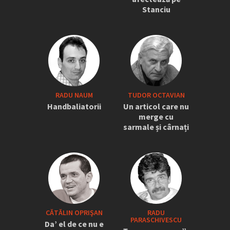
Stanciu
RADU NAUM
TUDOR OCTAVIAN
Handbaliatorii
Un articol care nu
merge cu
sarmale și cârnați
CĂTĂLIN OPRIŞAN
RADU
PARASCHIVESCU
Da’ el de ce nu e