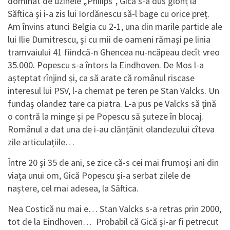
dominat de uzinele „Philips”, Gică s-a dus glonț la
Săftica și i-a zis lui Iordănescu să-l bage cu orice preț.
Am învins atunci Belgia cu 2-1, una din marile partide ale
lui Ilie Dumitrescu, și cu mii de oameni rămași pe linia
tramvaiului 41 fiindcă-n Ghencea nu-ncăpeau decît vreo
35.000. Popescu s-a întors la Eindhoven. De Mos l-a
așteptat rînjind și, ca să arate că românul riscase
interesul lui PSV, l-a chemat pe teren pe Stan Valcks. Un
fundaș olandez tare ca piatra. L-a pus pe Valcks să țină
o contră la minge și pe Popescu să șuteze în blocaj.
Românul a dat una de i-au clănțănit olandezului cîteva
zile articulațiile…
Între 20 și 35 de ani, se zice că-s cei mai frumoși ani din
viața unui om, Gică Popescu și-a serbat zilele de
naștere, cel mai adesea, la Săftica.
Nea Costică nu mai e… Stan Valcks s-a retras prin 2000,
tot de la Eindhoven… Probabil că Gică și-ar fi petrecut