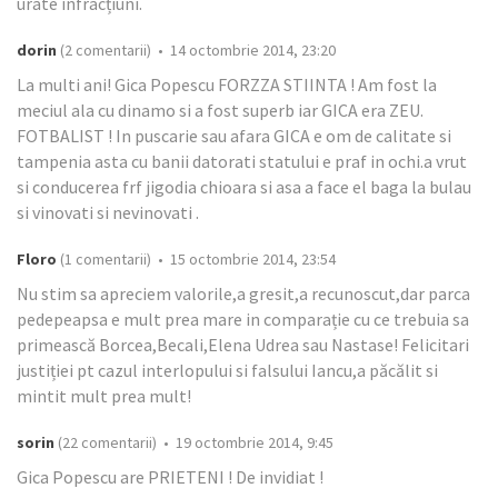
urate infracțiuni.
dorin
(2 comentarii) • 14 octombrie 2014, 23:20
La multi ani! Gica Popescu FORZZA STIINTA ! Am fost la
meciul ala cu dinamo si a fost superb iar GICA era ZEU.
FOTBALIST ! In puscarie sau afara GICA e om de calitate si
tampenia asta cu banii datorati statului e praf in ochi.a vrut
si conducerea frf jigodia chioara si asa a face el baga la bulau
si vinovati si nevinovati .
Floro
(1 comentarii) • 15 octombrie 2014, 23:54
Nu stim sa apreciem valorile,a gresit,a recunoscut,dar parca
pedepeapsa e mult prea mare in comparație cu ce trebuia sa
primească Borcea,Becali,Elena Udrea sau Nastase! Felicitari
justiției pt cazul interlopului si falsului Iancu,a păcălit si
mintit mult prea mult!
sorin
(22 comentarii) • 19 octombrie 2014, 9:45
Gica Popescu are PRIETENI ! De invidiat !