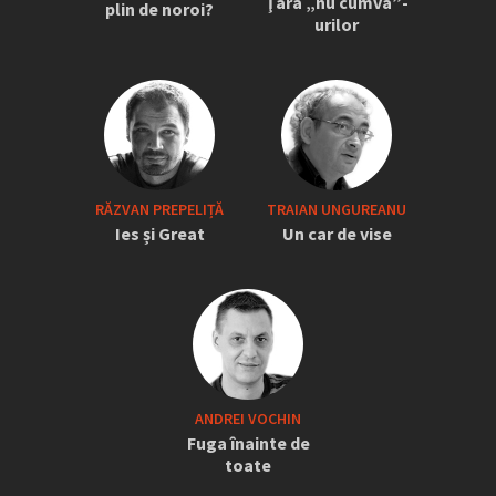
Ţara „nu cumva”-
plin de noroi?
urilor
RĂZVAN PREPELIȚĂ
TRAIAN UNGUREANU
Ies și Great
Un car de vise
ANDREI VOCHIN
Fuga înainte de
toate