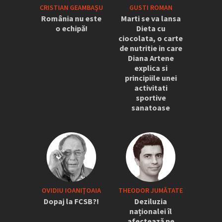
CRISTIAN GEAMBAŞU
GUSTI ROMAN
România nu este
Marti se va lansa
o echipă!
Dieta cu
ciocolata, o carte
de nutritie in care
Diana Artene
explica si
principiile unei
activitati
sportive
sanatoase
OVIDIU IOANIŢOAIA
THEODOR JUMĂTATE
Dopaj la FCSB?!
Deziluzia
naționalei îl
afectează pe