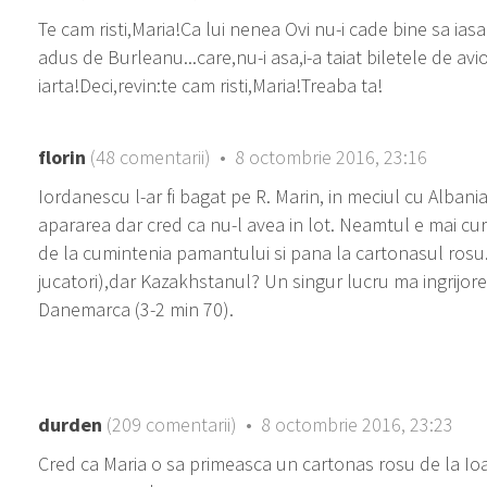
Te cam risti,Maria!Ca lui nenea Ovi nu-i cade bine sa ias
adus de Burleanu...care,nu-i asa,i-a taiat biletele de avio
iarta!Deci,revin:te cam risti,Maria!Treaba ta!
florin
(48 comentarii) • 8 octombrie 2016, 23:16
Iordanescu l-ar fi bagat pe R. Marin, in meciul cu Albania
apararea dar cred ca nu-l avea in lot. Neamtul e mai cura
de la cumintenia pamantului si pana la cartonasul rosu
jucatori),dar Kazakhstanul? Un singur lucru ma ingrijore
Danemarca (3-2 min 70).
durden
(209 comentarii) • 8 octombrie 2016, 23:23
Cred ca Maria o sa primeasca un cartonas rosu de la Ioan