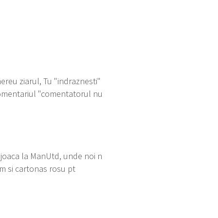
mereu ziarul, Tu "indraznesti"
t comentariul "comentatorul nu
e joaca la ManUtd, unde noi n
m si cartonas rosu pt