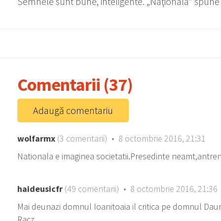
Semnele sunt bune, inteligente. „Naţionala” spune 
Comentarii (37)
Adaugă comentariu
wolfarmx
(3 comentarii) • 8 octombrie 2016, 21:31
Nationala e imaginea societatii.Presedinte neamt,antre
haideusicfr
(49 comentarii) • 8 octombrie 2016, 21:36
Mai deunazi domnul Ioanitoaia il critica pe domnul Daum
Racz......