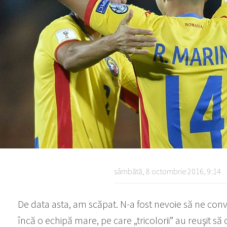
sâmbătă, 8 octombrie 2016, 9:14
De data asta, am scăpat. N-a fost nevoie să ne convi
încă o echipă mare, pe care „tricolorii” au reuşit să