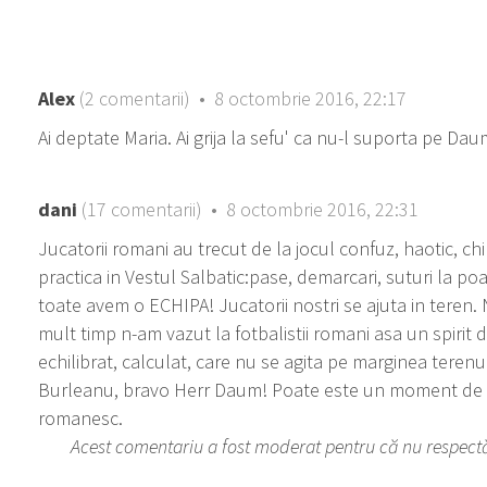
Alex
(2 comentarii) • 8 octombrie 2016, 22:17
Ai deptate Maria. Ai grija la sefu' ca nu-l suporta pe Dau
dani
(17 comentarii) • 8 octombrie 2016, 22:31
Jucatorii romani au trecut de la jocul confuz, haotic, chi
practica in Vestul Salbatic:pase, demarcari, suturi la poa
toate avem o ECHIPA! Jucatorii nostri se ajuta in teren.
mult timp n-am vazut la fotbalistii romani asa un spirit 
echilibrat, calculat, care nu se agita pe marginea terenu
Burleanu, bravo Herr Daum! Poate este un moment de co
romanesc.
Acest comentariu a fost moderat pentru că nu respectă r