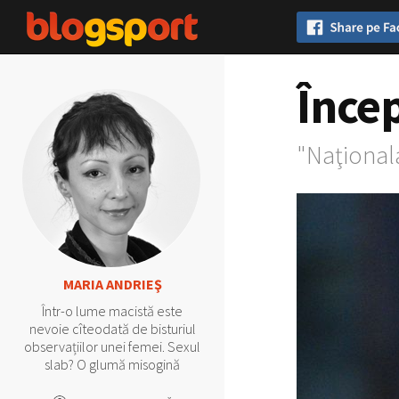
Încep
"Naţionala
MARIA ANDRIEŞ
Într-o lume macistă este
nevoie cîteodată de bisturiul
observațiilor unei femei. Sexul
slab? O glumă misogină