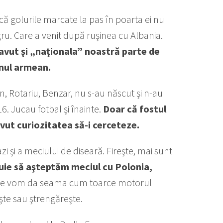
ă golurile marcate la pas în poarta ei nu
u. Care a venit după ruşinea cu Albania.
avut şi „naţionala” noastră parte de
anul armean.
n, Rotariu, Benzar, nu s-au născut şi n-au
6. Jucau fotbal şi înainte.
Doar că fostul
avut curiozitatea să-i cerceteze.
zi şi a meciului de diseară. Fireşte, mai sunt
uie să aşteptăm meciul cu Polonia,
ne vom da seama cum toarce motorul
şte sau ştrengăreşte.