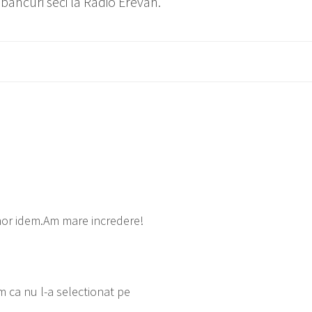
bancuri seci la Radio Erevan.
nor idem.Am mare incredere!
 ca nu l-a selectionat pe