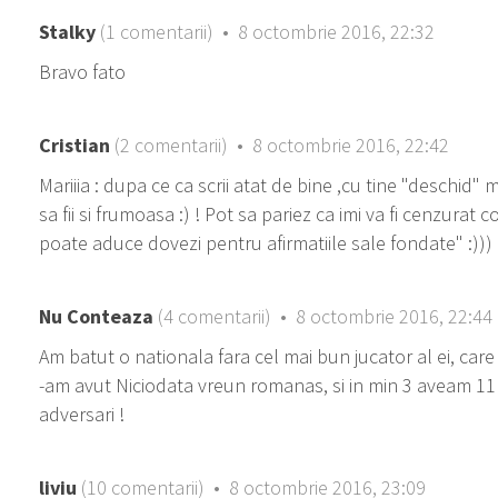
Stalky
(1 comentarii) • 8 octombrie 2016, 22:32
Bravo fato
Cristian
(2 comentarii) • 8 octombrie 2016, 22:42
Mariiia : dupa ce ca scrii atat de bine ,cu tine "deschid" 
sa fii si frumoasa :) ! Pot sa pariez ca imi va fi cenzura
poate aduce dovezi pentru afirmatiile sale fondate" :)))
Nu Conteaza
(4 comentarii) • 8 octombrie 2016, 22:44
Am batut o nationala fara cel mai bun jucator al ei, car
-am avut Niciodata vreun romanas, si in min 3 aveam 11
adversari !
liviu
(10 comentarii) • 8 octombrie 2016, 23:09