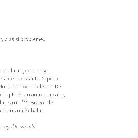
m, o sa ai probleme...
nuit, la un joc cum se
rta de la distanta. Si peste
 Nu par deloc indolentzi. De
de lupta. Si un antrenor calm,
lui, ca un ***. Bravo Dle
titura in fotbalul
egulile site-ului.