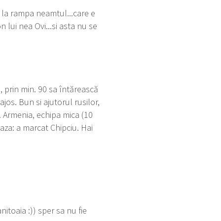
a la rampa neamtul...care e
n lui nea Ovi...si asta nu se
, prin min. 90 sa întărească
jos. Bun si ajutorul rusilor,
. Armenia, echipa mica (10
aza: a marcat Chipciu. Hai
itoaia :)) sper sa nu fie