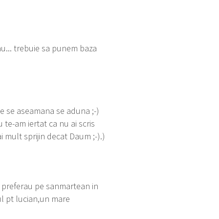
nu... trebuie sa punem baza
ine se aseamana se aduna ;-)
 te-am iertat ca nu ai scris
i mult sprijin decat Daum ;-).)
 il preferau pe sanmartean in
ul pt lucian,un mare