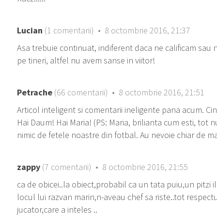
Lucian
(1 comentarii) • 8 octombrie 2016, 21:37
Asa trebuie continuat, indiferent daca ne calificam sau 
pe tineri, altfel nu avem sanse in viitor!
Petrache
(66 comentarii) • 8 octombrie 2016, 21:51
Articol inteligent si comentarii ineligente pana acum. C
Hai Daum! Hai Maria! (PS: Maria, brilianta cum esti, tot nu
nimic de fetele noastre din fotbal. Au nevoie chiar de ma
zappy
(7 comentarii) • 8 octombrie 2016, 21:55
ca de obicei..la obiect,probabil ca un tata puiu,un pitzi
locul lui razvan marin,n-aveau chef sa riste..tot respect
jucator,care a inteles ..