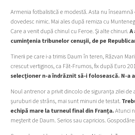
Armenia fotbalistică e modestă. Asta nu înseamnă c
dovedesc nimic. Mai ales după remiza cu Muntenegr
Care a venit după chinul cu Feroe. Şi alte chinuri.
A 
cuminţenia tribunelor cenuşii, de pe Republic
Tinerii pe care i-a trimis Daum în teren, Răzvan Mari
crescut vertiginos, ca Făt-Frumos, fix după Euro 201
selecţioner n-a îndrăznit să-i folosească. N-a 
Noul antrenor a privit dincolo de siguranţa zilei de a
şuruburi de strâns, mai sunt minuni de testat.
Treb
echipă mare la turneul final din Franţa.
Atunci 
meşterit de Daum. Serios sau capricios. Gospodăre