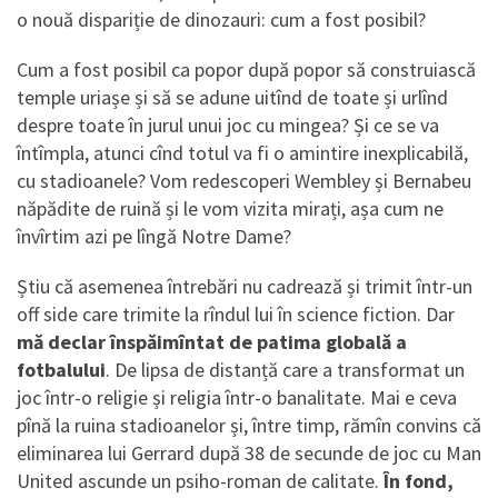
o nouă dispariție de dinozauri: cum a fost posibil?
Cum a fost posibil ca popor după popor să construiască
temple uriașe și să se adune uitînd de toate și urlînd
despre toate în jurul unui joc cu mingea? Și ce se va
întîmpla, atunci cînd totul va fi o amintire inexplicabilă,
cu stadioanele? Vom redescoperi Wembley și Bernabeu
năpădite de ruină și le vom vizita mirați, așa cum ne
învîrtim azi pe lîngă Notre Dame?
Știu că asemenea întrebări nu cadrează și trimit într-un
off side care trimite la rîndul lui în science fiction. Dar
mă declar înspăimîntat de patima globală a
fotbalului
. De lipsa de distanță care a transformat un
joc într-o religie și religia într-o banalitate. Mai e ceva
pînă la ruina stadioanelor și, între timp, rămîn convins că
eliminarea lui Gerrard după 38 de secunde de joc cu Man
United ascunde un psiho-roman de calitate.
În fond,