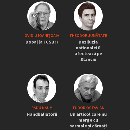
OVIDIU IOANIŢOAIA
THEODOR JUMĂTATE
Dopaj la FCSB?!
Deziluzia
naționalei îl
afectează pe
Stanciu
RADU NAUM
TUDOR OCTAVIAN
Handbaliatorii
Un articol care nu
merge cu
sarmale și cârnați