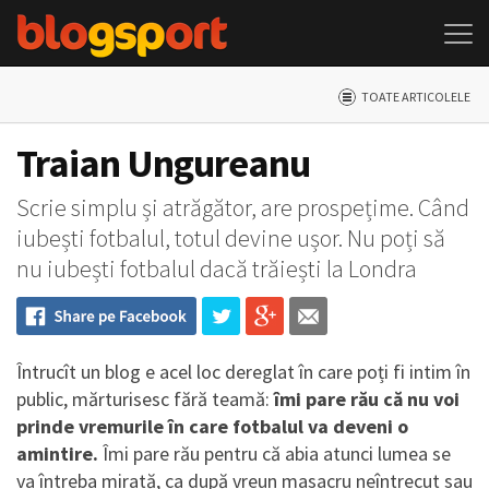
TOATE ARTICOLELE
Traian Ungureanu
Scrie simplu și atrăgător, are prospețime. Când
iubești fotbalul, totul devine ușor. Nu poți să
nu iubești fotbalul dacă trăiești la Londra
Întrucît un blog e acel loc dereglat în care poți fi intim în
public, mărturisesc fără teamă:
îmi pare rău că nu voi
prinde vremurile în care fotbalul va deveni o
amintire.
Îmi pare rău pentru că abia atunci lumea se
va întreba mirată, ca după vreun masacru neîntrecut sau