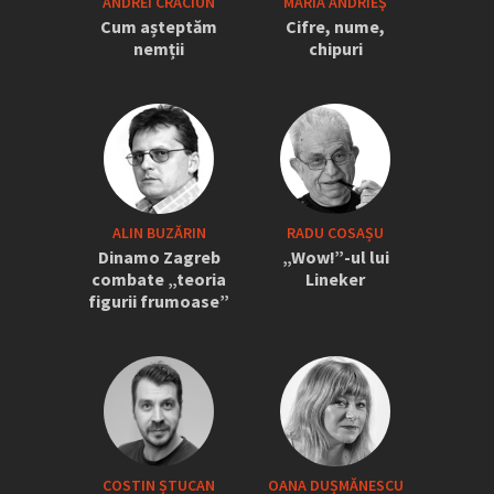
ANDREI CRĂCIUN
MARIA ANDRIEŞ
Cum așteptăm
Cifre, nume,
nemții
chipuri
ALIN BUZĂRIN
RADU COSAȘU
Dinamo Zagreb
„Wow!”-ul lui
combate „teoria
Lineker
figurii frumoase”
COSTIN ȘTUCAN
OANA DUȘMĂNESCU