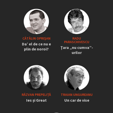
CĂTĂLIN OPRIŞAN
RADU
PARASCHIVESCU
Da’ el de ce nu e
Ţara „nu cumva”-
plin de noroi?
urilor
RĂZVAN PREPELIȚĂ
TRAIAN UNGUREANU
Ies și Great
Un car de vise