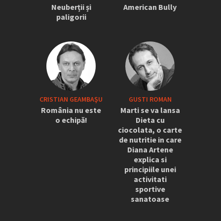
Neuberții și
American Bully
paligorii
CRISTIAN GEAMBAŞU
GUSTI ROMAN
România nu este
Marti se va lansa
o echipă!
Dieta cu
ciocolata, o carte
de nutritie in care
Diana Artene
explica si
principiile unei
activitati
sportive
sanatoase