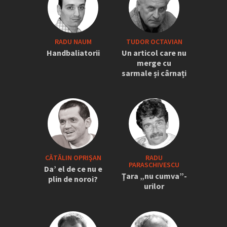
RADU NAUM
TUDOR OCTAVIAN
Handbaliatorii
Un articol care nu
merge cu
sarmale și cârnați
CĂTĂLIN OPRIŞAN
RADU
PARASCHIVESCU
Da’ el de ce nu e
Ţara „nu cumva”-
plin de noroi?
urilor