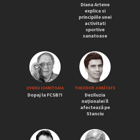
Diana Artene
explica si
principiile unei
activitati
sportive
sanatoase
OVIDIU IOANIŢOAIA
THEODOR JUMĂTATE
Dopaj la FCSB?!
Deziluzia
naționalei îl
afectează pe
Stanciu