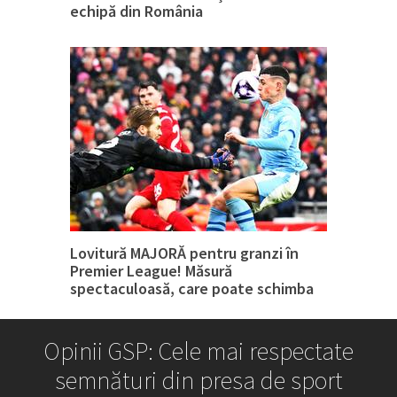
echipă din România
Lovitură MAJORĂ pentru granzi în
Premier League! Măsură
spectaculoasă, care poate schimba
tot
Opinii GSP: Cele mai respectate
semnături din presa de sport