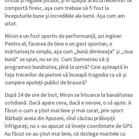
oficial şi regulile jocului, şi în spaţiul acesta nedefinit se
comportă firesc, aşa cum trebuie să fi fost la
începuturile bune şi incredibile ale lumii. Aşa cum am
uitat.
Miron e un fost sportiv de performanţă, azi inginer.
Pentru el, facerea de bine e un gest spontan, o
mărturiseşte simplu, aşa cum „bună dimineaţa” şi „ziua
bună” se spun, nu se zic. Cum Dumnezeu să-ţi
programezi bunătatea, pînă la urmă? Cine aşteaptă în
faţa trecerilor de pietoni să înceapă tragedia ca să-şi
cumpere epoleţii publici de bravură?
După 24 de ore de înot, Miron se întoarce la banalitatea
cotidiană. Dacă apare ceva, dacă e nevoie, o să ajute. A
făcut-o cum a ştiut mai bine şi mai curat, prin sport.
Bărbaţii aceia din Apuseni, cînd căutau prăbuşiţii
înfriguraţi, nu s-au apucat să înveţe coordonate de GPS.
Au făcut ce-au ştiut mai bine, să dezlege muntele cu