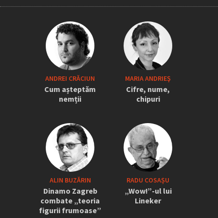
„Iordănescu a tras sforile să revină la
ANDREI CRĂCIUN
MARIA ANDRIEŞ
națională” » Pițurcă face dezvăluiri
Cum așteptăm
Cifre, nume,
tari: „Dacă știam că vine el...” +
nemții
chipuri
Scena din avion: „Era transfigurat”
ALIN BUZĂRIN
RADU COSAȘU
Dinamo Zagreb
„Wow!”-ul lui
combate „teoria
Lineker
figurii frumoase”