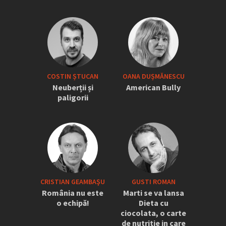
COSTIN ȘTUCAN
OANA DUȘMĂNESCU
Neuberții și
American Bully
paligorii
CRISTIAN GEAMBAŞU
GUSTI ROMAN
România nu este
Marti se va lansa
o echipă!
Dieta cu
ciocolata, o carte
de nutritie in care