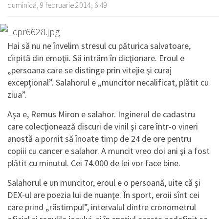
duminică, 9 februarie 2014, 6:49
Hai să nu ne învelim stresul cu păturica salvatoare,
cîrpită din emoţii. Să intrăm în dicţionare. Eroul e
„persoana care se distinge prin vitejie şi curaj
excepţional”. Salahorul e „muncitor necalificat, plătit cu
ziua”.
Aşa e, Remus Miron e salahor. Inginerul de cadastru
care colecţionează discuri de vinil şi care într-o vineri
anostă a pornit să înoate timp de 24 de ore pentru
copiii cu cancer e salahor. A muncit vreo doi ani şi a fost
plătit cu minutul. Cei 74.000 de lei vor face bine.
Salahorul e un muncitor, eroul e o persoană, uite că şi
DEX-ul are poezia lui de nuanţe. În sport, eroii sînt cei
care prind „răstimpul”, intervalul dintre cronometrul