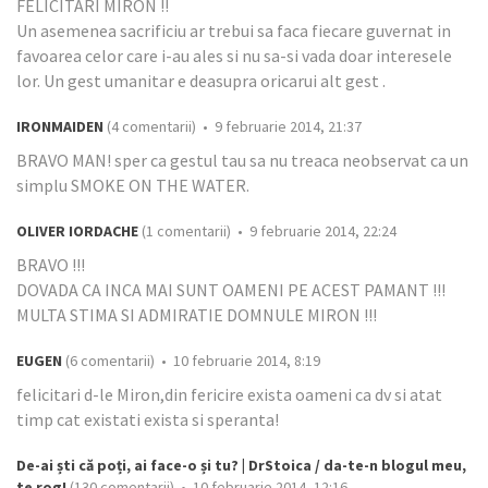
FELICITARI MIRON !!
Un asemenea sacrificiu ar trebui sa faca fiecare guvernat in
favoarea celor care i-au ales si nu sa-si vada doar interesele
lor. Un gest umanitar e deasupra oricarui alt gest .
IRONMAIDEN
(4 comentarii) • 9 februarie 2014, 21:37
BRAVO MAN! sper ca gestul tau sa nu treaca neobservat ca un
simplu SMOKE ON THE WATER.
OLIVER IORDACHE
(1 comentarii) • 9 februarie 2014, 22:24
BRAVO !!!
DOVADA CA INCA MAI SUNT OAMENI PE ACEST PAMANT !!!
MULTA STIMA SI ADMIRATIE DOMNULE MIRON !!!
EUGEN
(6 comentarii) • 10 februarie 2014, 8:19
felicitari d-le Miron,din fericire exista oameni ca dv si atat
timp cat existati exista si speranta!
De-ai ști că poți, ai face-o și tu? | DrStoica / da-te-n blogul meu,
te rog!
(130 comentarii) • 10 februarie 2014, 12:16