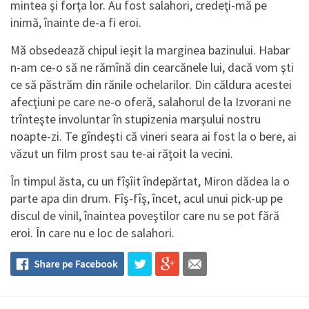
mintea şi forţa lor. Au fost salahori, credeţi-mă pe
inimă, înainte de-a fi eroi.
Mă obsedează chipul ieşit la marginea bazinului. Habar
n-am ce-o să ne rămînă din cearcănele lui, dacă vom şti
ce să păstrăm din rănile ochelarilor. Din căldura acestei
afecţiuni pe care ne-o oferă, salahorul de la Izvorani ne
trînteşte involuntar în stupizenia marşului nostru
noapte-zi. Te gîndeşti că vineri seara ai fost la o bere, ai
văzut un film prost sau te-ai răţoit la vecini.
În timpul ăsta, cu un fîşîit îndepărtat, Miron dădea la o
parte apa din drum. Fîş-fîş, încet, acul unui pick-up pe
discul de vinil, înaintea poveştilor care nu se pot fără
eroi. În care nu e loc de salahori.