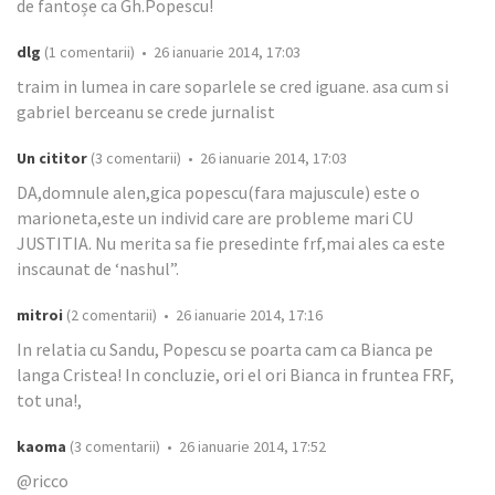
de fantoșe ca Gh.Popescu!
dlg
(1 comentarii) • 26 ianuarie 2014, 17:03
traim in lumea in care soparlele se cred iguane. asa cum si
gabriel berceanu se crede jurnalist
Un cititor
(3 comentarii) • 26 ianuarie 2014, 17:03
DA,domnule alen,gica popescu(fara majuscule) este o
marioneta,este un individ care are probleme mari CU
JUSTITIA. Nu merita sa fie presedinte frf,mai ales ca este
inscaunat de ‘nashul”.
mitroi
(2 comentarii) • 26 ianuarie 2014, 17:16
In relatia cu Sandu, Popescu se poarta cam ca Bianca pe
langa Cristea! In concluzie, ori el ori Bianca in fruntea FRF,
tot una!,
kaoma
(3 comentarii) • 26 ianuarie 2014, 17:52
@ricco