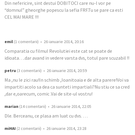
Din nefericire, sint destui DOBITOCI care nu-l vor pe
“domnul” gheorghe popescu la sefia FRF.Tu se pare ca esti
CEL MAI MARE !!!
emil
(1 comentarii) • 26 ianuarie 2014, 20:16
Comparatia cu filmul Revolutiei este cat se poate de
idioata….dar avand in vedere varsta dvs, totul pare scuzabil !!
petru
(3 comentarii) • 26 ianuarie 2014, 20:59
Ma ,nu le zici rau!In schimb ,Ioanitoaia e de alta parere!Voi va
impartiti acolo sa dea ca sunteti impartiali?Nu stiu ce sa cred
,dar e,oarecum, comic .Vai de site-ul vostru!
marian
(14 comentarii) • 26 ianuarie 2014, 22:05
Dle. Berceanu, ce plasa am luat cu dvs. …
miHAI
(2 comentarii) • 26 ianuarie 2014, 23:28