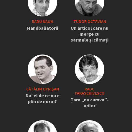
RADU NAUM
TUDOR OCTAVIAN
Handbaliatorii
Un articol care nu
merge cu
sarmale și cârnați
CĂTĂLIN OPRIŞAN
RADU
PARASCHIVESCU
Da’ el de ce nu e
Ţara „nu cumva”-
plin de noroi?
urilor