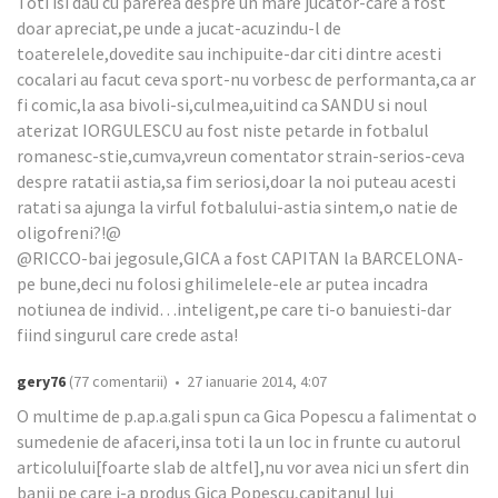
Toti isi dau cu parerea despre un mare jucator-care a fost
doar apreciat,pe unde a jucat-acuzindu-l de
toaterelele,dovedite sau inchipuite-dar citi dintre acesti
cocalari au facut ceva sport-nu vorbesc de performanta,ca ar
fi comic,la asa bivoli-si,culmea,uitind ca SANDU si noul
aterizat IORGULESCU au fost niste petarde in fotbalul
romanesc-stie,cumva,vreun comentator strain-serios-ceva
despre ratatii astia,sa fim seriosi,doar la noi puteau acesti
ratati sa ajunga la virful fotbalului-astia sintem,o natie de
oligofreni?!@
@RICCO-bai jegosule,GICA a fost CAPITAN la BARCELONA-
pe bune,deci nu folosi ghilimelele-ele ar putea incadra
notiunea de individ…inteligent,pe care ti-o banuiesti-dar
fiind singurul care crede asta!
gery76
(77 comentarii) • 27 ianuarie 2014, 4:07
O multime de p.ap.a.gali spun ca Gica Popescu a falimentat o
sumedenie de afaceri,insa toti la un loc in frunte cu autorul
articolului[foarte slab de altfel],nu vor avea nici un sfert din
banii pe care i-a produs Gica Popescu,capitanul lui