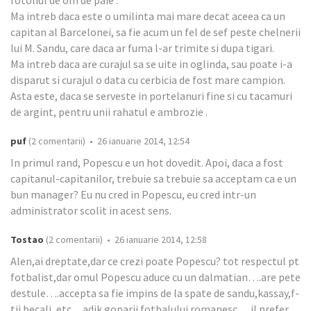
fotoliul de om de paie .
Ma intreb daca este o umilinta mai mare decat aceea ca un
capitan al Barcelonei, sa fie acum un fel de sef peste chelnerii
lui M. Sandu, care daca ar fuma l-ar trimite si dupa tigari.
Ma intreb daca are curajul sa se uite in oglinda, sau poate i-a
disparut si curajul o data cu cerbicia de fost mare campion.
Asta este, daca se serveste in portelanuri fine si cu tacamuri
de argint, pentru unii rahatul e ambrozie .
puf
(2 comentarii) • 26 ianuarie 2014, 12:54
In primul rand, Popescu e un hot dovedit. Apoi, daca a fost
capitanul-capitanilor, trebuie sa trebuie sa acceptam ca e un
bun manager? Eu nu cred in Popescu, eu cred intr-un
administrator scolit in acest sens.
Tostao
(2 comentarii) • 26 ianuarie 2014, 12:58
Alen,ai dreptate,dar ce crezi poate Popescu? tot respectul pt
fotbalist,dar omul Popescu aduce cu un dalmatian….are pete
destule….accepta sa fie impins de la spate de sandu,kassay,f-
tii becali, etc…adik goparii fotbalului romanesc….il prefer