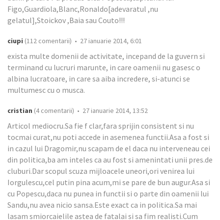
Figo,Guardiola,Blanc,Ronaldo[adevaratul ,nu
gelatul],Stoickov ,Baia sau Couto!!!
ciupi
(112 comentarii) • 27 ianuarie 2014, 6:01
exista multe domenii de activitate, incepand de la guvern si
terminand cu lucruri marunte, in care oamenii nu gasesc o
albina lucratoare, in care sa aiba incredere, si-atunci se
multumesc cu o musca.
cristian
(4 comentarii) • 27 ianuarie 2014, 13:52
Articol mediocru.Sa fie f clar,fara sprijin consistent si nu
tocmai curat,nu poti accede in asemenea functii.Asa a fost si
in cazul lui Dragomir,nu scapam de el daca nu interveneau cei
din politica,ba am inteles ca au fost si amenintati unii pres.de
cluburi.Dar scopul scuza mijloacele uneori,ori venirea lui
Iorgulescu,cel putin pina acum,mi se pare de bun augur.Asa si
cu Popescu,daca nu punea in functii si o parte din oamenii lui
Sandu,nu avea nicio sansa.Este exact ca in politica.Sa mai
lasam smiorcaielile astea de fatalai si sa fim realisti.Cum