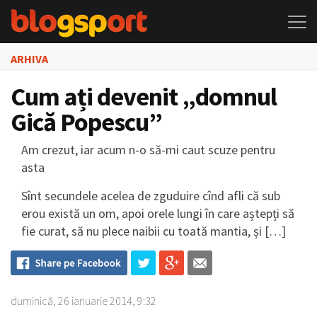
ARHIVA
Cum ați devenit „domnul
Gică Popescu”
Am crezut, iar acum n-o să-mi caut scuze pentru
asta
Sînt secundele acelea de zguduire cînd afli că sub
erou există un om, apoi orele lungi în care aștepți să
fie curat, să nu plece naibii cu toată mantia, și […]
duminică, 26 ianuarie 2014, 9:32