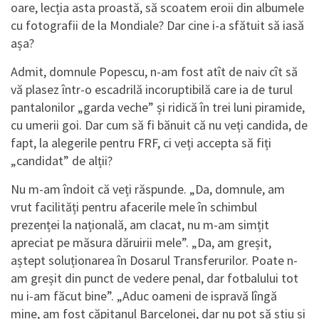
oare, lecția asta proastă, să scoatem eroii din albumele
cu fotografii de la Mondiale? Dar cine i-a sfătuit să iasă
așa?
Admit, domnule Popescu, n-am fost atît de naiv cît să
vă plasez într-o escadrilă incoruptibilă care ia de turul
pantalonilor „garda veche” și ridică în trei luni piramide,
cu umerii goi. Dar cum să fi bănuit că nu veți candida, de
fapt, la alegerile pentru FRF, ci veți accepta să fiți
„candidat” de alții?
Nu m-am îndoit că veți răspunde. „Da, domnule, am
vrut facilități pentru afacerile mele în schimbul
prezenței la națională, am clacat, nu m-am simțit
apreciat pe măsura dăruirii mele”. „Da, am greșit,
aștept soluționarea în Dosarul Transferurilor. Poate n-
am greșit din punct de vedere penal, dar fotbalului tot
nu i-am făcut bine”. „Aduc oameni de ispravă lîngă
mine, am fost căpitanul Barcelonei, dar nu pot să știu și