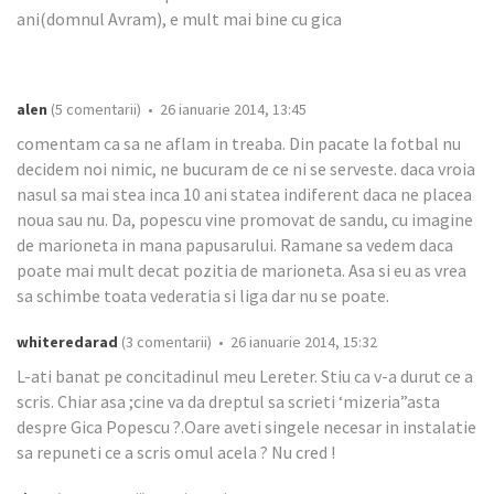
ani(domnul Avram), e mult mai bine cu gica
alen
(5 comentarii) • 26 ianuarie 2014, 13:45
comentam ca sa ne aflam in treaba. Din pacate la fotbal nu
decidem noi nimic, ne bucuram de ce ni se serveste. daca vroia
nasul sa mai stea inca 10 ani statea indiferent daca ne placea
noua sau nu. Da, popescu vine promovat de sandu, cu imagine
de marioneta in mana papusarului. Ramane sa vedem daca
poate mai mult decat pozitia de marioneta. Asa si eu as vrea
sa schimbe toata vederatia si liga dar nu se poate.
whiteredarad
(3 comentarii) • 26 ianuarie 2014, 15:32
L-ati banat pe concitadinul meu Lereter. Stiu ca v-a durut ce a
scris. Chiar asa ;cine va da dreptul sa scrieti ‘mizeria”asta
despre Gica Popescu ?.Oare aveti singele necesar in instalatie
sa repuneti ce a scris omul acela ? Nu cred !