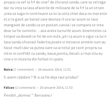
propus ca sef la frf de cine? de sforarul sandu..care se retrage
dar nu vrea sa lasa afacerile de milioane de la frf la un strain
,vrea sa suga in continuare sa isi ia cota chiar daca nu mai este
el.si la gasit pe baciul care deunazi il ura iar acum se lasa
mangaiat de sandu ca un pustan..caruia i se cumpara ce vrea
doar sa fie cuminte….asa arata lucrurile acum..bineinteles ca
timpul va dovedi ce fel de om este ,ptr ca acum e sigur ca lui ii
lasa sandu sfoaraul federtia.poate si intoarce armele cum au
facut multi.dar va putea oare sa ia totul pe cont propriu sa
intre in conflikt cu sandu, kasai,ponta, becali..si mai stiu eu
cine e in mizeria din fotbal in spate..
Naica
(1 comentarii) • 26 ianuarie 2014, 11:51
S-avem rabdare ? N-o sa fie deja raul produs?
Falcao
(2 comentarii) • 26 ianuarie 2014, 11:53
Penibil „domnu’ ” Berceanu !