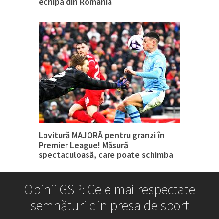
echipă din România
Lovitură MAJORĂ pentru granzi în
Premier League! Măsură
spectaculoasă, care poate schimba
tot
Opinii GSP: Cele mai respectate
semnături din presa de sport