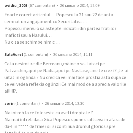
ovidiu_3003
(67 comentarii) • 26 ianuarie 2014, 12:09
Foarte corect articolul …Popescu la 21 sau 22 de ani a
semnat un angajament cu Securitatea …
Popescu mereu o sa astepte indicatii din partea fratilor
mafioti sau a Nasului…
Nu o sa se schimbe nimic …
SalaAurel
(1 comentarii) • 26 ianuarie 2014, 12:11
Cata nesimtire dle Berceanu,mâine o sa-l ataci pe
Patzaichin,apoi pe Nadia,apoi pe Nastase,cine te crezi ? ,te-ai
uitat in oglinda ? Nu cred ca vei mai face prostia asta dupa ce
te vei vedea reflexia oglinzii.Ce mai mod de a aprecia valorile
ai!!!!!?.
sorin
(1 comentarii) • 26 ianuarie 2014, 12:30
Ma intreb la ce foloseste ca aveti dreptate ?
Ma mai intreb daca Gica Popescu spune si altceva in afara de
da-l in ***** de fraier si isi continua drumul glorios spre