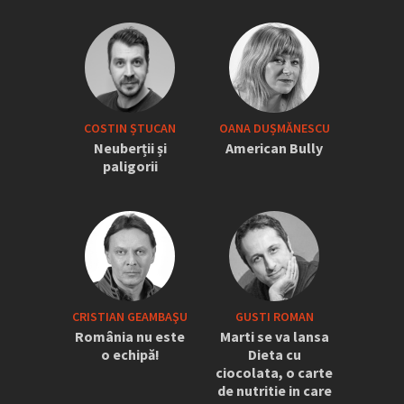
COSTIN ȘTUCAN
OANA DUȘMĂNESCU
Neuberții și
American Bully
paligorii
CRISTIAN GEAMBAŞU
GUSTI ROMAN
România nu este
Marti se va lansa
o echipă!
Dieta cu
ciocolata, o carte
de nutritie in care