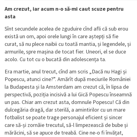
Am crezut, iar acum n-o să-mi caut scuze pentru
asta
Sînt secundele acelea de zguduire cînd afli că sub erou
există un om, apoi orele lungi în care aștepți să fie
curat, să nu plece naibii cu toată mantia, și legendele, și
armurile, spre mașina de tocat fier. Uneori, el se duce
acolo. Cu tot cu o bucată din adolescența ta.
Era martie, anul trecut, cînd am scris „Dacă nu Hagi și
Popescu, atunci cine?”. Amărît după meciurile României
la Budapesta și la Amsterdam am crezut că, în lipsa de
perspectivă, poziția incisivă a lui Gică Popescu înseamnă
un pas. Chiar am crezut asta, domnule Popescu! Că din
dulcegăria dragă, dar sterilă, a amintirilor cu un mare
fotbalist se poate trage personajul eficient și sincer
care să-și zornăie trecutul, să-l limpezească de bube și
mărăcini, să se apuce de treabă. Cine ne-o fi învățat,