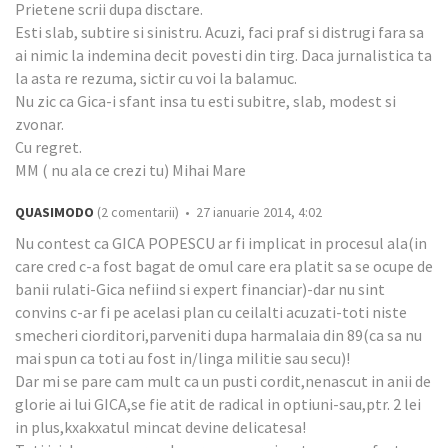
Prietene scrii dupa disctare.
Esti slab, subtire si sinistru. Acuzi, faci praf si distrugi fara sa
ai nimic la indemina decit povesti din tirg. Daca jurnalistica ta
la asta re rezuma, sictir cu voi la balamuc.
Nu zic ca Gica-i sfant insa tu esti subitre, slab, modest si
zvonar.
Cu regret.
MM ( nu ala ce crezi tu) Mihai Mare
QUASIMODO
(2 comentarii) • 27 ianuarie 2014, 4:02
Nu contest ca GICA POPESCU ar fi implicat in procesul ala(in
care cred c-a fost bagat de omul care era platit sa se ocupe de
banii rulati-Gica nefiind si expert financiar)-dar nu sint
convins c-ar fi pe acelasi plan cu ceilalti acuzati-toti niste
smecheri ciorditori,parveniti dupa harmalaia din 89(ca sa nu
mai spun ca toti au fost in/linga militie sau secu)!
Dar mi se pare cam mult ca un pusti cordit,nenascut in anii de
glorie ai lui GICA,se fie atit de radical in optiuni-sau,ptr. 2 lei
in plus,kxakxatul mincat devine delicatesa!