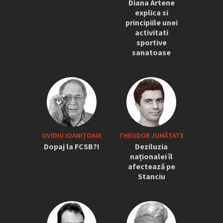
Diana Artene
explica si
principiile unei
activitati
sportive
sanatoase
OVIDIU IOANIŢOAIA
THEODOR JUMĂTATE
Dopaj la FCSB?!
Deziluzia
naționalei îl
afectează pe
Stanciu