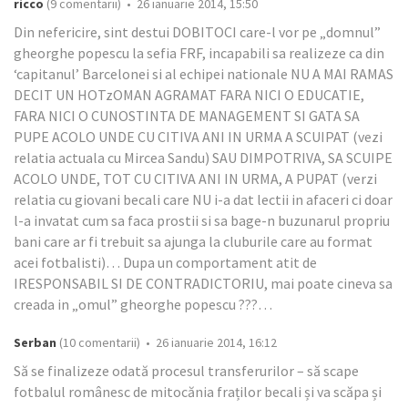
ricco
(9 comentarii) • 26 ianuarie 2014, 15:50
Din nefericire, sint destui DOBITOCI care-l vor pe „domnul”
gheorghe popescu la sefia FRF, incapabili sa realizeze ca din
‘capitanul’ Barcelonei si al echipei nationale NU A MAI RAMAS
DECIT UN HOTzOMAN AGRAMAT FARA NICI O EDUCATIE,
FARA NICI O CUNOSTINTA DE MANAGEMENT SI GATA SA
PUPE ACOLO UNDE CU CITIVA ANI IN URMA A SCUIPAT (vezi
relatia actuala cu Mircea Sandu) SAU DIMPOTRIVA, SA SCUIPE
ACOLO UNDE, TOT CU CITIVA ANI IN URMA, A PUPAT (verzi
relatia cu giovani becali care NU i-a dat lectii in afaceri ci doar
l-a invatat cum sa faca prostii si sa bage-n buzunarul propriu
bani care ar fi trebuit sa ajunga la cluburile care au format
acei fotbalisti)… Dupa un comportament atit de
IRESPONSABIL SI DE CONTRADICTORIU, mai poate cineva sa
creada in „omul” gheorghe popescu ???…
Serban
(10 comentarii) • 26 ianuarie 2014, 16:12
Să se finalizeze odată procesul transferurilor – să scape
fotbalul românesc de mitocănia fraților becali și va scăpa și