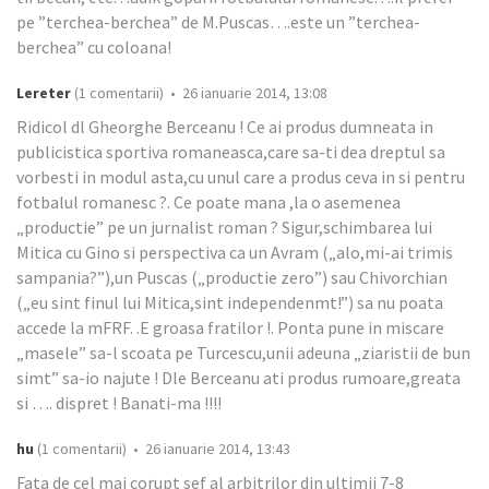
pe ”terchea-berchea” de M.Puscas….este un ”terchea-
berchea” cu coloana!
Lereter
(1 comentarii) • 26 ianuarie 2014, 13:08
Ridicol dl Gheorghe Berceanu ! Ce ai produs dumneata in
publicistica sportiva romaneasca,care sa-ti dea dreptul sa
vorbesti in modul asta,cu unul care a produs ceva in si pentru
fotbalul romanesc ?. Ce poate mana ,la o asemenea
„productie” pe un jurnalist roman ? Sigur,schimbarea lui
Mitica cu Gino si perspectiva ca un Avram („alo,mi-ai trimis
sampania?”),un Puscas („productie zero”) sau Chivorchian
(„eu sint finul lui Mitica,sint independenmt!”) sa nu poata
accede la mFRF. .E groasa fratilor !. Ponta pune in miscare
„masele” sa-l scoata pe Turcescu,unii adeuna „ziaristii de bun
simt” sa-io najute ! Dle Berceanu ati produs rumoare,greata
si …. dispret ! Banati-ma !!!!
hu
(1 comentarii) • 26 ianuarie 2014, 13:43
Fata de cel mai corupt sef al arbitrilor din ultimii 7-8