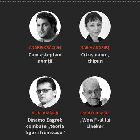
„Iordănescu a tras sforile să revină la
ANDREI CRĂCIUN
MARIA ANDRIEŞ
națională” » Pițurcă face dezvăluiri
Cum așteptăm
Cifre, nume,
tari: „Dacă știam că vine el...” +
nemții
chipuri
Scena din avion: „Era transfigurat”
ALIN BUZĂRIN
RADU COSAȘU
Dinamo Zagreb
„Wow!”-ul lui
combate „teoria
Lineker
figurii frumoase”