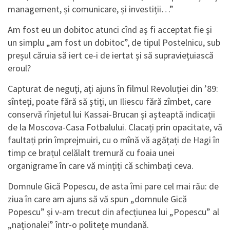
management, și comunicare, și investiții…”
Am fost eu un dobitoc atunci cînd aș fi acceptat fie și
un simplu „am fost un dobitoc”, de tipul Postelnicu, sub
preșul căruia să iert ce-i de iertat și să supraviețuiască
eroul?
Capturat de neguți, ați ajuns în filmul Revoluției din ’89:
sînteți, poate fără să știți, un Iliescu fără zîmbet, care
conservă rînjetul lui Kassai-Brucan și așteaptă indicații
de la Moscova-Casa Fotbalului. Clacați prin opacitate, vă
faultați prin împrejmuiri, cu o mînă vă agățați de Hagi în
timp ce brațul celălalt tremură cu foaia unei
organigrame în care vă mințiți că schimbați ceva.
Domnule Gică Popescu, de asta îmi pare cel mai rău: de
ziua în care am ajuns să vă spun „domnule Gică
Popescu” și v-am trecut din afecțiunea lui „Popescu” al
„naționalei” într-o politețe mundană.