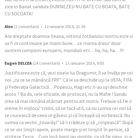
zice in Banat sandule:DUMNEZEU NU BATE CU BOATA, BATE
CU SOCOATA!
Alex
(2 comentarii) • 12 ianuarie 2014, 21:36
Are dreptate doamna Ileana, viitorul fotbalului nostru este si
va fi in continuare pe maini bune…ce mama dracu’ doar
suntem campioni europeni, mondiali etc…ha, ha, ha…!!!
Eugen DELCEA
(24 comentarii) • 13 ianuarie 2014, 9:05
Justificarea este că, vezi zisele lui Dragomir, îi va învăţa pe cei
noi „cu ce se mănâncă FRF”. Că le va deschide uşi la UEFA, FIFA
şi Federaţia Galactică…Popescu, Hagi etc n-au uşi deschise
acolo ? Ba da, cele oficiale, de protocol, nu la Mafie ! Sandu
vrea să mai rămână atârnat pentru alt motiv. Trebuie să fie o
vreme în mijlocu’ trebii, să se facă util, ca nu cumva cei noi să
se crucească de ceea ce găsesc şi să înceapă să vorbească. Nu
cumva ca vechii „tovarăşi” să-l trădeze şi să „ciripească”. După
ce se vor linişti apele, poate merge şi el liniştit în pensie, să
viziteze Terra…Cum însă banii iau minţile, ca să fie sigur, şi-a