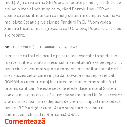
mult). Așa că va urma Gh Popescu, poate prinde și el 15-20 de
ani. Va putea el schimba ceva, când Petrolul sau CFR vor
spune că ei sunt mai tari cu mulți străini în echipă ? Sau nu va
mai ajuta Steaua și va ajunge Pandurii în CL ? Vom vedea.
Sandu a făcut o mare greșeală cu U Craiova, Popescu va trebui
s-o repare.
pol
(1 comentarii) • 18 ianuarie 2014, 18:43
cum este cu fortele oculte pe care lea invocat si a apelat in
foarte multe situati in decursul mandatului?ne-a pedepsit …
pana cind va vor mai suporta romanii; masonilor tradatori.Le
urez succes celor care vin ,au dat dovada si au reprezentat
ROMANIA cu mult curaj in atatea meciuri memorabile.A-ti
promis calificari.Ne este sete de ele,le ducem dorul.Sintem
constienti ca nu o sa va fie usor sa va impuneti in fata acestor
sfatuci sireti batrini si depasiti de vremuri.Luptati inca odata
pentru ROMANI;dar curat.Asa o sa-si intoarca bunul
dumnezeu ochii catre Romania.CURAJ.
Comentează