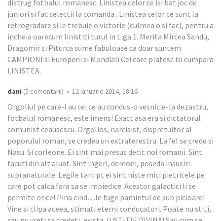
distrug fotbalul romanesc. Linistea celor ce isi bat joc de
juniori si fac selectii la comanda . Linistea celor ce sunt la
retrogradare si le trebuie o victorie (culmea o si fac), pentru a
incheia oarecum linistiti turul in Liga 1. Merita Mircea Sandu,
Dragomir si Piturca sume fabuloase ca doar suntem
CAMPIONI si Europeni si Mondiali.Cei care platesc isi cumpara
LINISTEA.
dani
(5 comentarii) • 12 ianuarie 2014, 18:16
Orgoliul pe care-l au cei ce au condus-o vesnicie-la dezastru,
fotbalul romanesc, este imens! Exact asa era si dictatorul
comunist ceausescu. Orgolios, narcisist, dispretuitor al
poporului roman, se credea un extraterestru. La fel se crede si
Nasu. Si corleone. Ei sint mai presus decit noi romanii. Sint
facuti din alt aluat. Sint ingeri, demoni, poseda insusiri
supranaturale. Legile tarii pt ei sint niste mici pietricele pe
care pot calca fara sa se impiedice. Acestor galactici li se
permite orice! Pina cind…le fuge pamintul de sub picioare!
Vine si clipa aceea, stimati eterni conducatori. Poate nu stiti,
sau nu vreti sa credeti, exista JUSTITIE DIVINA! Sau cum se