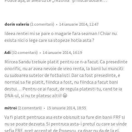
Poate aşa, ar avea cu ce „rezolva” şi niscai dosare…
dorin valeriu
(2 comentarii) • 14 ianuarie 2014, 12:47
Ideea rentei mi se pare o magarie fara seaman ! Chiar nu
exista nici o lege care sa stopeze hotia asta ?
Adi
(32 comentarii) • 14 ianuarie 2014, 16:19
Mircea Sandu trebuie platit pentru ce n-a facut. Ca presedinte
onorific, nu ar avea nevoie de vreo renta, la banii lui munciti
cu sudoarea sutelor de fotbalisti. Dar ca fost presedinte, e
normal sa fie platit, fiindca a fost, nu fiindca a facut bani
destui… Pentru ce ai facut, de regula platesti tu, cand te ia
DNA-ul, si nu te platesc altii! 😀
mitroi
(2 comentarii) • 15 ianuarie 2014, 18:55
Va fi platit pentruca asa este obisnuit sa fure din banii FRF si
nu se poate dezvata. Si pentruca asta-i pretul cu care se vinde
sefia FRF, pret acceptat de Popescu, ca doar nu da de la el.