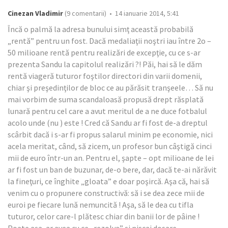
Cinezan Vladimir
(9 comentarii) • 14 ianuarie 2014, 5:41
Încă o palmă la adresa bunului simţ această probabilă
„rentă” pentru un fost. Dacă medaliaţii noştri iau între 2o –
50 milioane rentă pentru realizări de excepţie, cu ce s-ar
prezenta Sandu la capitolul realizări ?! Păi, hai să le dăm
rentă viageră tuturor foştilor directori din varii domenii,
chiar şi preşedinţilor de bloc ce au părăsit tranşeele… Să nu
mai vorbim de suma scandaloasă propusă drept răsplată
lunară pentru cel care a avut meritul de a ne duce fotbalul
acolo unde (nu ) este ! Cred că Sandu ar fi fost de-a dreptul
scârbit dacă i s-ar fi propus salarul minim pe economie, nici
acela meritat, când, să zicem, un profesor bun câştigă cinci
mii de euro într-un an. Pentru el, şapte – opt milioane de lei
ar fi fost un ban de buzunar, de-o bere, dar, dacă te-ai nărăvit
la fineţuri, ce înghite „gloata” e doar poşircă. Aşa că, hai să
venim cu o propunere constructivă: să i se dea zece mii de
euroi pe fiecare lună nemuncită ! Aşa, să le dea cu tifla
tuturor, celor care-l plătesc chiar din banii lor de pâine !