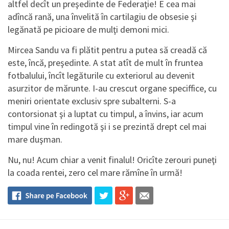
altfel decît un preşedinte de Federaţie! E cea mai
adîncă rană, una învelită în cartilagiu de obsesie şi
legănată pe picioare de mulţi demoni mici.
Mircea Sandu va fi plătit pentru a putea să creadă că
este, încă, preşedinte. A stat atît de mult în fruntea
fotbalului, încît legăturile cu exteriorul au devenit
asurzitor de mărunte. I-au crescut organe speciffice, cu
meniri orientate exclusiv spre subalterni. S-a
contorsionat şi a luptat cu timpul, a învins, iar acum
timpul vine în redingotă şi i se prezintă drept cel mai
mare duşman.
Nu, nu! Acum chiar a venit finalul! Oricîte zerouri puneţi
la coada rentei, zero cel mare rămîne în urmă!