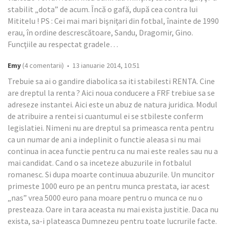
stabilit „dota” de acum. Încă o gafă, după cea contra lui
Mititelu ! PS : Cei mai mari bişniţari din fotbal, înainte de 1990
erau, în ordine descrescătoare, Sandu, Dragomir, Gino.
Funcţiile au respectat gradele…
Emy
(4 comentarii) • 13 ianuarie 2014, 10:51
Trebuie sa ai o gandire diabolica sa iti stabilesti RENTA. Cine
are dreptul la renta ? Aici noua conducere a FRF trebiue sa se
adreseze instantei. Aici este un abuz de natura juridica. Modul
de atribuire a rentei si cuantumul ei se stbileste conferm
legislatiei. Nimeni nu are dreptul sa primeasca renta pentru
ca un numar de ani a indeplinit o functie aleasa si nu mai
continua in acea functie pentru ca nu mai este reales sau nu a
mai candidat. Cand o sa inceteze abuzurile in fotbalul
romanesc. Si dupa moarte continuua abuzurile. Un muncitor
primeste 1000 euro pe an pentru munca prestata, iar acest
„nas” vrea 5000 euro pana moare pentru o munca ce nu o
presteaza. Oare in tara aceasta nu mai exista justitie. Daca nu
exista, sa-i plateasca Dumnezeu pentru toate lucrurile facte.