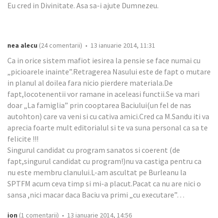
Eu cred in Divinitate. Asa sa-i ajute Dumnezeu.
nea alecu
(24 comentarii) • 13 ianuarie 2014, 11:31
Ca in orice sistem mafiot iesirea la pensie se face numai cu
„picioarele inainte”.Retragerea Nasului este de fapt o mutare
in planul al doilea fara nicio pierdere materiala.De
fapt,locotenentii vor ramane in aceleasi functii.Se va mari
doar „La famiglia” prin cooptarea Baciului(un fel de nas
autohton) care va veni si cu cativa amici.Cred ca M.Sandu iti va
aprecia foarte mult editorialul si te va suna personal ca sa te
felicite !!!
Singurul candidat cu program sanatos si coerent (de
fapt,singurul candidat cu program!)nu va castiga pentru ca
nu este membru clanului.L-am ascultat pe Burleanu la
SPTFM acum ceva timp si mi-a placut.Pacat ca nu are nici o
sansa ,nici macar daca Baciu va primi „cu executare”…
ion
(1 comentarii) • 13 ianuarie 2014, 14:56