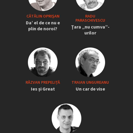
CĂTĂLIN OPRIŞAN
RADU
PARASCHIVESCU
Da’ el de ce nu e
Ţara „nu cumva”-
plin de noroi?
urilor
RĂZVAN PREPELIȚĂ
TRAIAN UNGUREANU
Ies și Great
Un car de vise