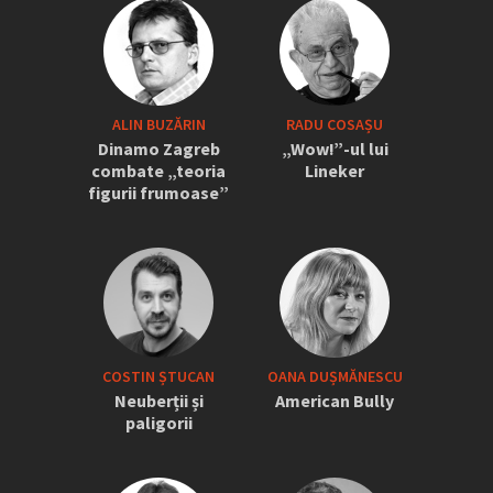
ALIN BUZĂRIN
RADU COSAȘU
Dinamo Zagreb
„Wow!”-ul lui
combate „teoria
Lineker
figurii frumoase”
COSTIN ȘTUCAN
OANA DUȘMĂNESCU
Neuberții și
American Bully
paligorii