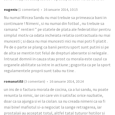
eugeniu
(1 comentarii) • 16 ianuarie 2014, 10:15
Nu numai Mircea Sandu nu mai trebuie sa primeasca bani in
continuare ! Nimeni , si nu numai din fotbal , nu trebuie sa
ramana ” rentieri ” pe statele de plata ale federatiilor pentru
simplul motiv ca odata incheiata relatia contractuala nu mai
muncesti ; si daca nu mai muncesti nici nu mai poti fi platit .
Pe de o parte se plang ca banii pentru sport sunt putini si pe
de alta se mentin tot felul de drepturi aberante si nelegale .
Intrucat domnii in cauza stau prost cu morala este cazul ca
organele abilitate sa intre in actiune ; gogorita ca pe la sport
regulamentele proprii sunt tabu nu tine .
romanati53
(3 comentarii) • 16 ianuarie 2014, 20:24
un ins de o factura morala de cocina, ca a lui sandu, nu poate
renunta la nimic, iar cei care vin ii satisfac orice nazbatie,
doar ca sa ajunga si ei la ciolan. sa nu creada nimeni ca va fi
mai bine! mafiotul si-a negociat la sange retragerea, iar
prostalaii au acceptat totul, altfel tatal tuturor hotilor si