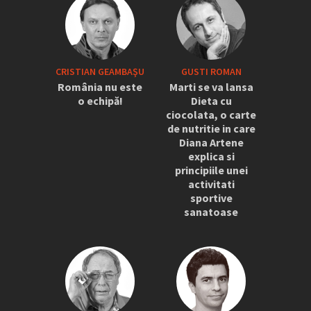
CRISTIAN GEAMBAŞU
GUSTI ROMAN
România nu este
Marti se va lansa
o echipă!
Dieta cu
ciocolata, o carte
de nutritie in care
Diana Artene
explica si
principiile unei
activitati
sportive
sanatoase