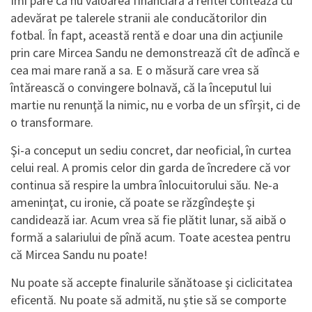
Îmi pare că nu valoarea financiară a rentei contează cu
adevărat pe talerele stranii ale conducătorilor din
fotbal. În fapt, această rentă e doar una din acţiunile
prin care Mircea Sandu ne demonstrează cît de adîncă e
cea mai mare rană a sa. E o măsură care vrea să
întărească o convingere bolnavă, că la începutul lui
martie nu renunţă la nimic, nu e vorba de un sfîrşit, ci de
o transformare.
Şi-a conceput un sediu concret, dar neoficial, în curtea
celui real. A promis celor din garda de încredere că vor
continua să respire la umbra înlocuitorului său. Ne-a
ameninţat, cu ironie, că poate se răzgîndeşte şi
candidează iar. Acum vrea să fie plătit lunar, să aibă o
formă a salariului de pînă acum. Toate acestea pentru
că Mircea Sandu nu poate!
Nu poate să accepte finalurile sănătoase şi ciclicitatea
eficentă. Nu poate să admită, nu ştie să se comporte