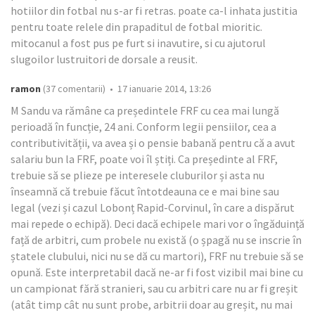
hotiilor din fotbal nu s-ar fi retras. poate ca-l inhata justitia
pentru toate relele din prapaditul de fotbal mioritic.
mitocanul a fost pus pe furt si inavutire, si cu ajutorul
slugoilor lustruitori de dorsale a reusit.
ramon
(37 comentarii) • 17 ianuarie 2014, 13:26
M Sandu va rămâne ca președintele FRF cu cea mai lungă
perioadă în funcție, 24 ani. Conform legii pensiilor, cea a
contributivității, va avea și o pensie babană pentru că a avut
salariu bun la FRF, poate voi îl știți. Ca președinte al FRF,
trebuie să se plieze pe interesele cluburilor și asta nu
înseamnă că trebuie făcut întotdeauna ce e mai bine sau
legal (vezi și cazul Lobonț Rapid-Corvinul, în care a dispărut
mai repede o echipă). Deci dacă echipele mari vor o îngăduință
față de arbitri, cum probele nu există (o șpagă nu se inscrie în
ștatele clubului, nici nu se dă cu martori), FRF nu trebuie să se
opună. Este interpretabil dacă ne-ar fi fost vizibil mai bine cu
un campionat fără stranieri, sau cu arbitri care nu ar fi greșit
(atât timp cât nu sunt probe, arbitrii doar au greșit, nu mai