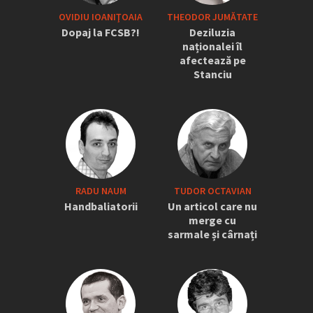
OVIDIU IOANIŢOAIA
THEODOR JUMĂTATE
Dopaj la FCSB?!
Deziluzia
naționalei îl
afectează pe
Stanciu
RADU NAUM
TUDOR OCTAVIAN
Handbaliatorii
Un articol care nu
merge cu
sarmale și cârnați