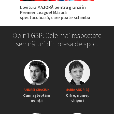
Lovitură MAJORĂ pentru granzi în
Premier League! Măsură
spectaculoasă, care poate schimba
tot
Opinii GSP: Cele mai respectate
semnături din presa de sport
„Iordănescu a tras sforile să revină la
ANDREI CRĂCIUN
MARIA ANDRIEŞ
națională” » Pițurcă face dezvăluiri
Cum așteptăm
Cifre, nume,
tari: „Dacă știam că vine el...” +
nemții
chipuri
Scena din avion: „Era transfigurat”